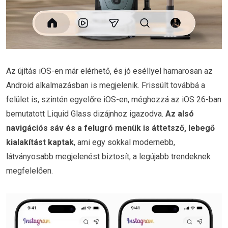
Az újítás iOS-en már elérhető, és jó eséllyel hamarosan az
Android alkalmazásban is megjelenik. Frissült továbbá a
felület is, szintén egyelőre iOS-en, méghozzá az iOS 26-ban
bemutatott Liquid Glass dizájnhoz igazodva.
Az alsó
navigációs sáv és a felugró menük is áttetsző, lebegő
kialakítást kaptak
, ami egy sokkal modernebb,
látványosabb megjelenést biztosít, a legújabb trendeknek
megfelelően.