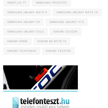
ONEPLUS 7T
SAMSUNG FRISSÍTÉS
SAMSUNG GALAXY NOTE 9
SAMSUNG GALAXY NOTE 10
SAMSUNG GALAXY S9
SAMSUNG GALAXY S10
SAMSUNG GALAXY FOLD
XIAOMI CUCCOK
XIAOMI HÍREK
XIAOMI MI NOTE 10
XIAOMI TELEFONOK
XIAOMI TESZTEK