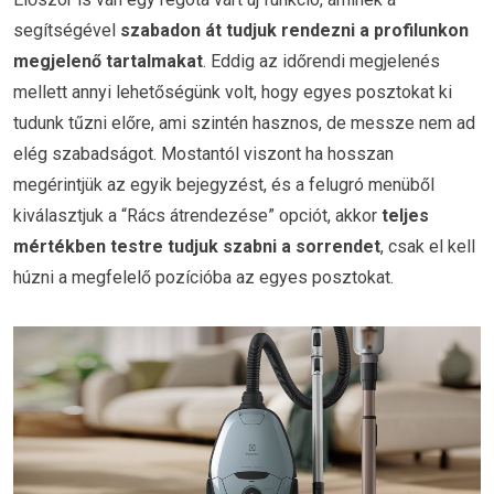
segítségével
szabadon át tudjuk rendezni a profilunkon
megjelenő tartalmakat
. Eddig az időrendi megjelenés
mellett annyi lehetőségünk volt, hogy egyes posztokat ki
tudunk tűzni előre, ami szintén hasznos, de messze nem ad
elég szabadságot. Mostantól viszont ha hosszan
megérintjük az egyik bejegyzést, és a felugró menüből
kiválasztjuk a “Rács átrendezése” opciót, akkor
teljes
mértékben testre tudjuk szabni a sorrendet
, csak el kell
húzni a megfelelő pozícióba az egyes posztokat.