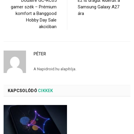
Douxlife GC-RC05
Ez is drágul: kiderült a
gamer szék – Prémium
Samsung Galaxy A27
komfort a Banggood
ára
Hobby Day Sale
akcióban
PÉTER
A Napidroid.hu alapítója.
KAPCSOLÓDÓ
CIKKEK