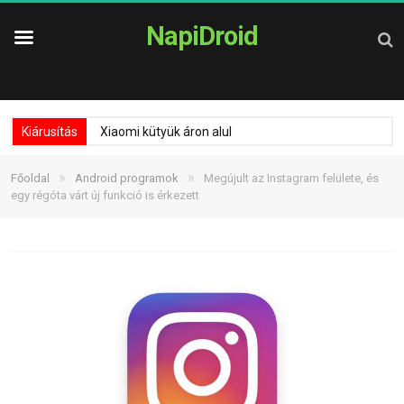
NapiDroid
Kiárusítás
Xiaomi kütyük áron alul
»
»
Főoldal
Android programok
Megújult az Instagram felülete, és
egy régóta várt új funkció is érkezett