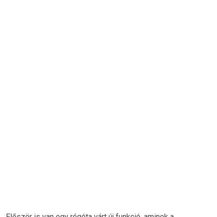
Először is van egy régóta várt új funkció, aminek a