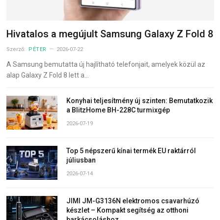
Hivatalos a megújult Samsung Galaxy Z Fold 8
Szerző:
PÉTER
2026-07-22
A Samsung bemutatta új hajlítható telefonjait, amelyek közül az
alap Galaxy Z Fold 8 lett a…
Konyhai teljesítmény új szinten: Bemutatkozik
a BlitzHome BH-228C turmixgép
2026-07-19
Top 5 népszerű kínai termék EU raktárról
júliusban
2026-07-14
JIMI JM-G3136N elektromos csavarhúzó
készlet – Kompakt segítség az otthoni
barkácsoláshoz