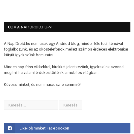
ÜDV A NAPIDROID.HU-N!
A NapiDroid.hu nem csak egy Andriod blog, mindenféle tech témával
foglalkozunk, és az okostelefonok mellett számos érdekes elektronikai
kütyüt igyekszünk bemutatni.
Minden nap friss cikkekkel, hírekkel jelentkezünk, igyekszünk azonnal
megírni, ha valami érdekes történik a mobilos világban.
Kövess minket, és nem maradsz le semmiről!
Like-olj minket Facebookon