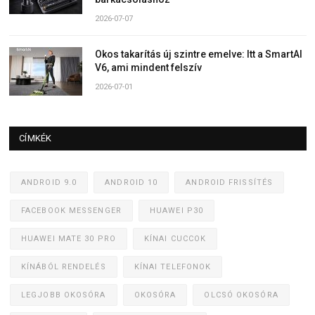
2026-07-07
Okos takarítás új szintre emelve: Itt a SmartAI
V6, ami mindent felszív
2026-07-01
CÍMKÉK
ANDROID 9.0
ANDROID 10
ANDROID FRISSÍTÉS
FACEBOOK MESSENGER
HUAWEI P30
HUAWEI MATE 30 PRO
KÍNAI CUCCOK
KÍNÁBÓL RENDELÉS
KÍNAI TELEFONOK
LEGJOBB OKOSÓRA
OKOSÓRA
OLCSÓ OKOSÓRA