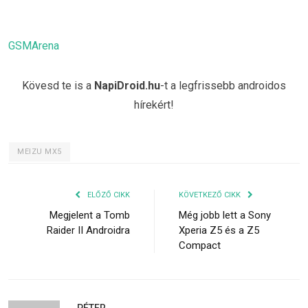
GSMArena
Kövesd te is a
NapiDroid.hu
-t a legfrissebb androidos
hírekért!
MEIZU MX5
ELŐZŐ CIKK
KÖVETKEZŐ CIKK
Megjelent a Tomb
Még jobb lett a Sony
Raider II Androidra
Xperia Z5 és a Z5
Compact