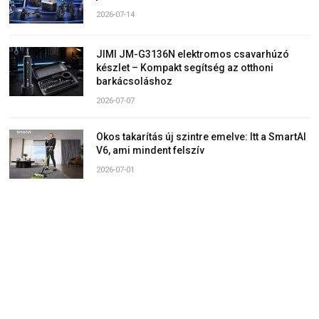
2026-07-14
JIMI JM-G3136N elektromos csavarhúzó
készlet – Kompakt segítség az otthoni
barkácsoláshoz
2026-07-07
Okos takarítás új szintre emelve: Itt a SmartAI
V6, ami mindent felszív
2026-07-01