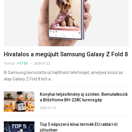
Hivatalos a megújult Samsung Galaxy Z Fold 8
Szerző:
PÉTER
2026-07-22
A Samsung bemutatta új hajlítható telefonjait, amelyek közül az
alap Galaxy Z Fold 8 lett a…
Konyhai teljesítmény új szinten: Bemutatkozik
a BlitzHome BH-228C turmixgép
2026-07-19
Top 5 népszerű kínai termék EU raktárról
júliusban