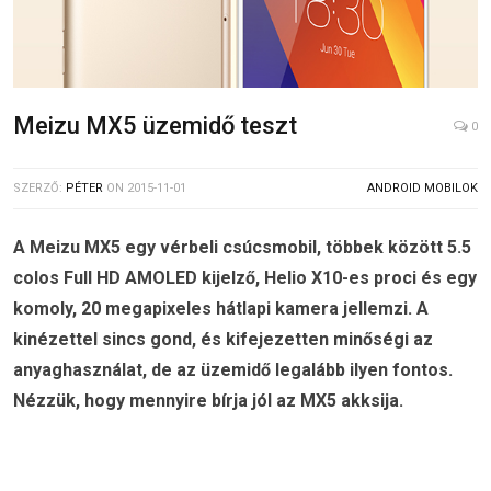
Meizu MX5 üzemidő teszt
0
SZERZŐ:
PÉTER
ON
2015-11-01
ANDROID MOBILOK
A Meizu MX5 egy vérbeli csúcsmobil, többek között 5.5
colos Full HD AMOLED kijelző, Helio X10-es proci és egy
komoly, 20 megapixeles hátlapi kamera jellemzi. A
kinézettel sincs gond, és kifejezetten minőségi az
anyaghasználat, de az üzemidő legalább ilyen fontos.
Nézzük, hogy mennyire bírja jól az MX5 akksija.