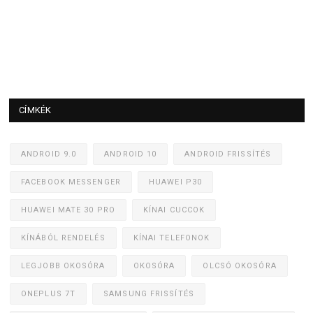
CÍMKÉK
ANDROID 9.0
ANDROID 10
ANDROID FRISSÍTÉS
FACEBOOK MESSENGER
HUAWEI P30
HUAWEI MATE 30 PRO
KÍNAI CUCCOK
KÍNÁBÓL RENDELÉS
KÍNAI TELEFONOK
LEGJOBB OKOSÓRA
OKOSÓRA
OLCSÓ OKOSÓRA
ONEPLUS 7T
SAMSUNG FRISSÍTÉS