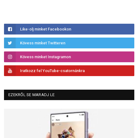
Like-olj minket Facebookon
Kövess minket Twitteren
Kövess minket Instagramon
Iratkozz fel YouTube-csatornánkra
EZEKRŐL SE MARADJ LE