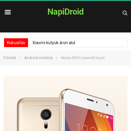
NapiDroid
Kiárusítás
Xiaomi kütyük áron alul
»
»
Főoldal
Android mobilok
Meizu MX5 üzemidő teszt