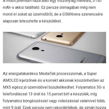
A mobil prémium háza alatt egy viszonylag méretes, 3150
mAh-s akksi található. Ez persze önmagában még nem
mond el sokat az üzemidőről, de a
GSMArena
szerencsére
alaposan letesztelte a készüléket.
Az energiatakarékos MediaTek processzornak, a Super
AMOLED kijelzőnek és a korrekt akksinak köszönhetően az
MX5 egész jó üzemidővel büszkélkedhet. Folyamatos 3G-s
telefonálással 13 órát és 15 percet bírt a készülék, míg
folyamatos böngészéssel vagy videózással valamivel több,
mint 9 órát. Ezek persze nem rekordértékek, de simán hozza