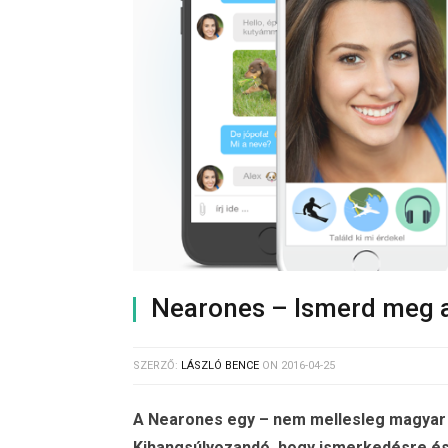
Nearones – Ismerd meg a
SZERZŐ:
LÁSZLÓ BENCE
ON
2016-04-25
A Nearones egy – nem mellesleg magyar 
Kihangsúlyozandó, hogy ismerkedésre és