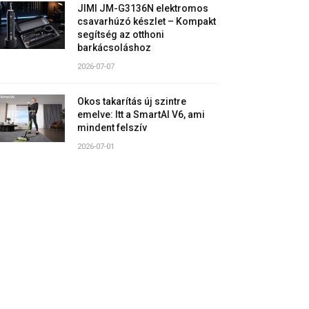
JIMI JM-G3136N elektromos
csavarhúzó készlet – Kompakt
segítség az otthoni
barkácsoláshoz
2026-07-07
Okos takarítás új szintre
emelve: Itt a SmartAI V6, ami
mindent felszív
2026-07-01