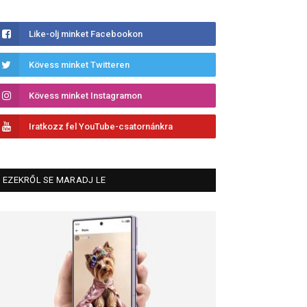
Like-olj minket Facebookon
Kövess minket Twitteren
Kövess minket Instagramon
Iratkozz fel YouTube-csatornánkra
EZEKRŐL SE MARADJ LE