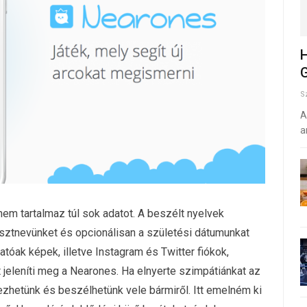
H
G
S
A
a
em tartalmaz túl sok adatot. A beszélt nyelvek
sztnevünket és opcionálisan a születési dátumunkat
atóak képek, illetve Instagram és Twitter fiókok,
 jeleníti meg a Nearones. Ha elnyerte szimpátiánkat az
hetünk és beszélhetünk vele bármiről. Itt emelném ki