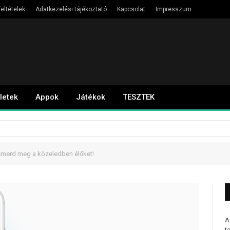
eltételek
Adatkezelési tájékoztató
Kapcsolat
Impresszum
letek
Appok
Játékok
TESZTEK
smerd meg a közeledben élőket!
A
t