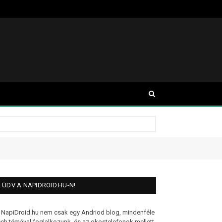
ÜDV A NAPIDROID.HU-N!
 NapiDroid.hu nem csak egy Andriod blog, mindenféle
ech témával foglalkozunk, és az okostelefonok mellett