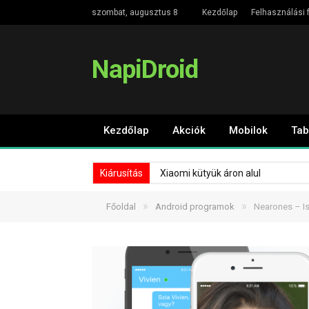
szombat, augusztus 8
Kezdőlap
Felhasználási f
NapiDroid
Kezdőlap
Akciók
Mobilok
Tab
Kiárusítás
Xiaomi kütyük áron alul
»
»
Főoldal
Android programok
Nearones – I