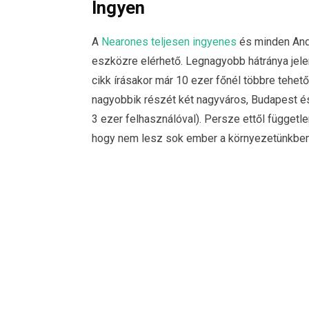
Ingyen
A
Nearones teljesen ingyenes
és minden Andr
eszközre elérhető. Legnagyobb hátránya jele
cikk írásakor már 10 ezer főnél többre tehető
nagyobbik részét két nagyváros, Budapest és
3 ezer felhasználóval). Persze ettől függetl
hogy nem lesz sok ember a környezetünkben,