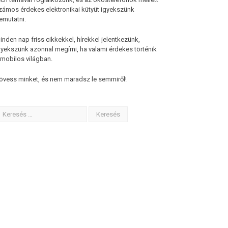
zámos érdekes elektronikai kütyüt igyekszünk
emutatni.
inden nap friss cikkekkel, hírekkel jelentkezünk,
gyekszünk azonnal megírni, ha valami érdekes történik
 mobilos világban.
övess minket, és nem maradsz le semmiről!