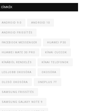
CÍMKÉK
ANDROID 9.0
ANDROID 10
ANDROID FRISSÍTÉS
FACEBOOK MESSENGER
HUAWEI P30
HUAWEI MATE 30 PRO
KÍNAI CUCCOK
KÍNÁBÓL RENDELÉS
KÍNAI TELEFONOK
LEGJOBB OKOSÓRA
OKOSÓRA
OLCSÓ OKOSÓRA
ONEPLUS 7T
SAMSUNG FRISSÍTÉS
SAMSUNG GALAXY NOTE 9