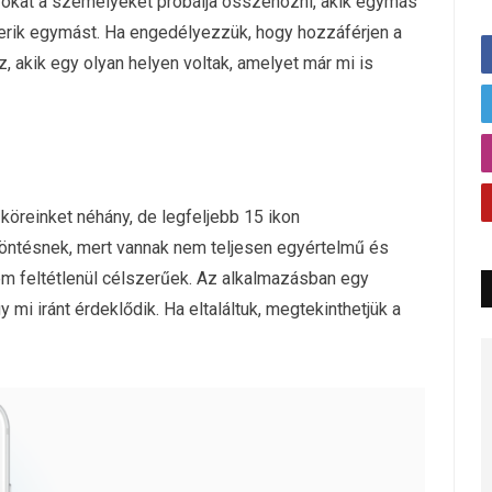
azokat a személyeket próbálja összehozni, akik egymás
erik egymást. Ha engedélyezzük, hogy hozzáférjen a
, akik egy olyan helyen voltak, amelyet már mi is
köreinket néhány, de legfeljebb 15 ikon
 döntésnek, mert vannak nem teljesen egyértelmű és
em feltétlenül célszerűek. Az alkalmazásban egy
 mi iránt érdeklődik. Ha eltaláltuk, megtekinthetjük a