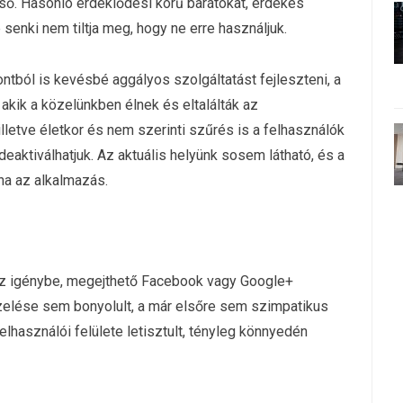
ő. Hasonló érdeklődési körű barátokat, érdekes
nki nem tiltja meg, hogy ne erre használjuk.
tból is kevésbé aggályos szolgáltatást fejleszteni, a
 akik a közelünkben élnek és eltalálták az
lletve életkor és nem szerinti szűrés is a felhasználók
deaktiválhatjuk. Az aktuális helyünk sosem látható, és a
ha az alkalmazás.
sz igénybe, megejthető Facebook vagy Google+
ezelése sem bonyolult, a már elsőre sem szimpatikus
lhasználói felülete letisztult, tényleg könnyedén