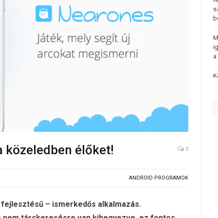
s
b
M
i
a
K
 közeledben élőket!
3
ANDROID PROGRAMOK
fejlesztésű – ismerkedős alkalmazás.
 nem társkeresésre van kihegyezve, ez fontos