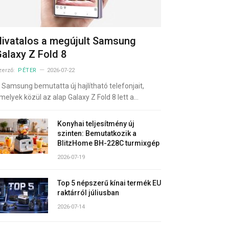
ivatalos a megújult Samsung
alaxy Z Fold 8
zerző:
PÉTER
2026-07-22
 Samsung bemutatta új hajlítható telefonjait,
melyek közül az alap Galaxy Z Fold 8 lett a…
Konyhai teljesítmény új
szinten: Bemutatkozik a
BlitzHome BH-228C turmixgép
2026-07-19
Top 5 népszerű kínai termék EU
raktárról júliusban
2026-07-14