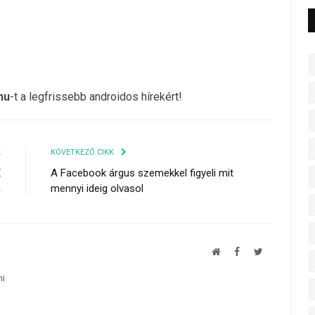
hu
-t a legfrissebb androidos hírekért!
K
KÖVETKEZŐ CIKK
X
A Facebook árgus szemekkel figyeli mit
m
mennyi ideig olvasol
Website
Facebook
Twitter
mi