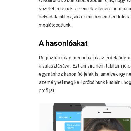
A Nearones zsenialitása abban rejlik, hogy 
közelében élnek, de ennek ellenére nem ism
helyadatainkhoz, akkor minden embert kilistáz
meglátogattunk.
A hasonlóakat
Regisztrációkor megadhatjuk az érdeklődési 
kiválasztásával. Ezt annyira nem találtam jó
egymáshoz hasonlító jelek is, amelyek így n
személynél meg kell próbálnunk kitalálni, hogy
profilját.