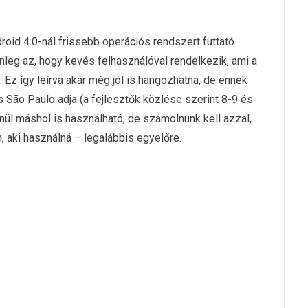
oid 4.0-nál frissebb operációs rendszert futtató
nleg az, hogy kevés felhasználóval rendelkezik, ami a
. Ez így leírva akár még jól is hangozhatna, de ennek
 São Paulo adja (a fejlesztők közlése szerint 8-9 és
enül máshol is használható, de számolnunk kell azzal,
 aki használná – legalábbis egyelőre.