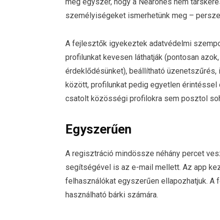
még egyszer, hogy a Nearones nem társkeres
személyiségeket ismerhetünk meg – persze se
A fejlesztők igyekeztek adatvédelmi szempon
profilunkat kevesen láthatják (pontosan azok,
érdeklődésünket), beállítható üzenetszűrés, i
között, profilunkat pedig egyetlen érintéssel 
csatolt közösségi profilokra sem posztol so
Egyszerűen
A regisztráció mindössze néhány percet ve
segítségével is az e-mail mellett. Az app k
felhasználókat egyszerűen ellapozhatjuk. A fe
használható bárki számára.