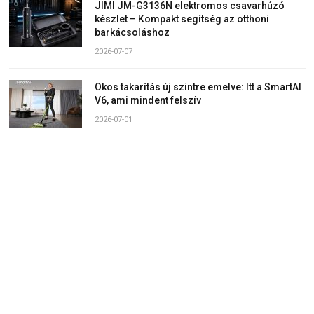
JIMI JM-G3136N elektromos csavarhúzó
készlet – Kompakt segítség az otthoni
barkácsoláshoz
2026-07-07
Okos takarítás új szintre emelve: Itt a SmartAI
V6, ami mindent felszív
2026-07-01