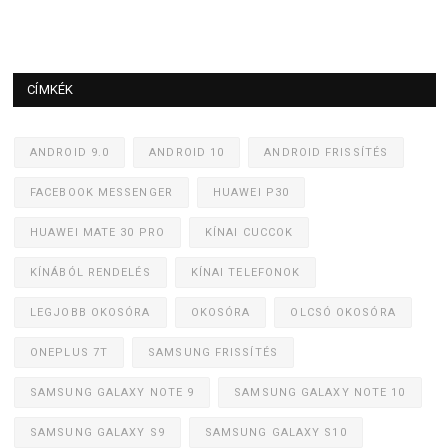
CÍMKÉK
ANDROID 9.0
ANDROID 10
ANDROID FRISSÍTÉS
FACEBOOK MESSENGER
HUAWEI P30
HUAWEI MATE 30 PRO
KÍNAI CUCCOK
KÍNÁBÓL RENDELÉS
KÍNAI TELEFONOK
LEGJOBB OKOSÓRA
OKOSÓRA
OLCSÓ OKOSÓRA
ONEPLUS 7T
SAMSUNG FRISSÍTÉS
SAMSUNG GALAXY NOTE 9
SAMSUNG GALAXY NOTE 10
SAMSUNG GALAXY S9
SAMSUNG GALAXY S10