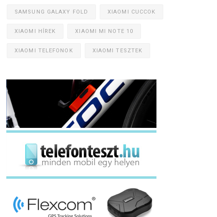
SAMSUNG GALAXY FOLD
XIAOMI CUCCOK
XIAOMI HÍREK
XIAOMI MI NOTE 10
XIAOMI TELEFONOK
XIAOMI TESZTEK