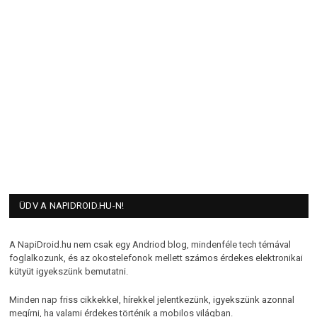
ÜDV A NAPIDROID.HU-N!
A NapiDroid.hu nem csak egy Andriod blog, mindenféle tech témával
foglalkozunk, és az okostelefonok mellett számos érdekes elektronikai
kütyüt igyekszünk bemutatni.
Minden nap friss cikkekkel, hírekkel jelentkezünk, igyekszünk azonnal
megírni, ha valami érdekes történik a mobilos világban.