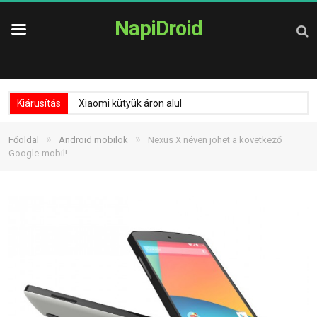
NapiDroid
Kiárusítás
Xiaomi kütyük áron alul
»
»
Főoldal
Android mobilok
Nexus X néven jöhet a következő
Google-mobil!