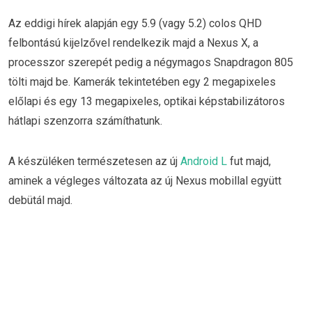
Az eddigi hírek alapján egy 5.9 (vagy 5.2) colos QHD
felbontású kijelzővel rendelkezik majd a Nexus X, a
processzor szerepét pedig a négymagos Snapdragon 805
tölti majd be. Kamerák tekintetében egy 2 megapixeles
előlapi és egy 13 megapixeles, optikai képstabilizátoros
hátlapi szenzorra számíthatunk.
A készüléken természetesen az új
Android L
fut majd,
aminek a végleges változata az új Nexus mobillal együtt
debütál majd.