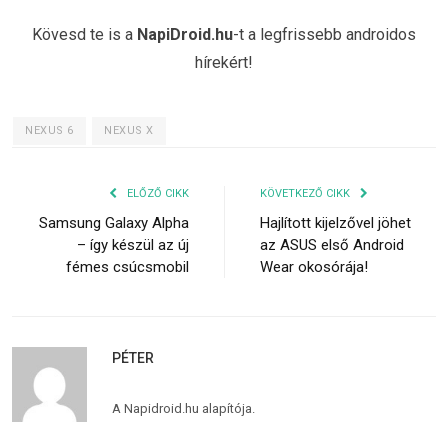
Kövesd te is a
NapiDroid.hu
-t a legfrissebb androidos
hírekért!
NEXUS 6
NEXUS X
ELŐZŐ CIKK
KÖVETKEZŐ CIKK
Samsung Galaxy Alpha
Hajlított kijelzővel jöhet
– így készül az új
az ASUS első Android
fémes csúcsmobil
Wear okosórája!
PÉTER
A Napidroid.hu alapítója.