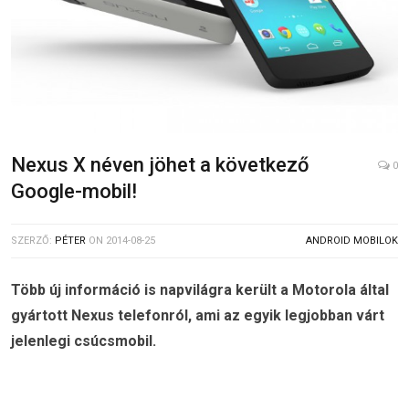
Nexus X néven jöhet a következő
0
Google-mobil!
SZERZŐ:
PÉTER
ON
2014-08-25
ANDROID MOBILOK
Több új információ is napvilágra került a Motorola által
gyártott Nexus telefonról, ami az egyik legjobban várt
jelenlegi csúcsmobil.