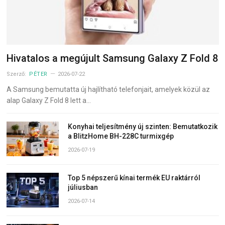
Hivatalos a megújult Samsung Galaxy Z Fold 8
Szerző:
PÉTER
2026-07-22
A Samsung bemutatta új hajlítható telefonjait, amelyek közül az
alap Galaxy Z Fold 8 lett a…
Konyhai teljesítmény új szinten: Bemutatkozik
a BlitzHome BH-228C turmixgép
2026-07-19
Top 5 népszerű kínai termék EU raktárról
júliusban
2026-07-14