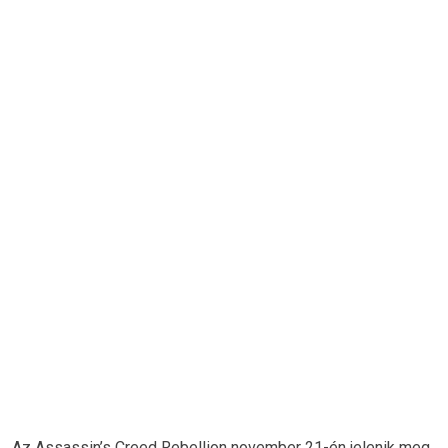
Az Assassin’s Creed Rebellion november 21-én jelenik meg,