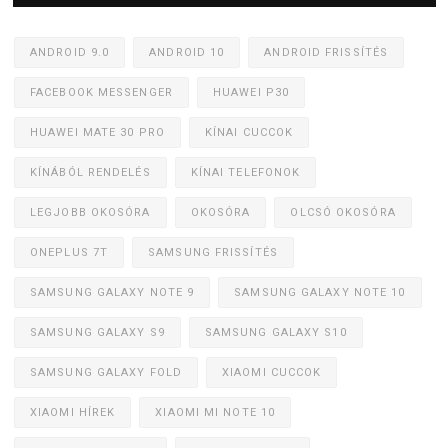
ANDROID 9.0
ANDROID 10
ANDROID FRISSÍTÉS
FACEBOOK MESSENGER
HUAWEI P30
HUAWEI MATE 30 PRO
KÍNAI CUCCOK
KÍNÁBÓL RENDELÉS
KÍNAI TELEFONOK
LEGJOBB OKOSÓRA
OKOSÓRA
OLCSÓ OKOSÓRA
ONEPLUS 7T
SAMSUNG FRISSÍTÉS
SAMSUNG GALAXY NOTE 9
SAMSUNG GALAXY NOTE 10
SAMSUNG GALAXY S9
SAMSUNG GALAXY S10
SAMSUNG GALAXY FOLD
XIAOMI CUCCOK
XIAOMI HÍREK
XIAOMI MI NOTE 10