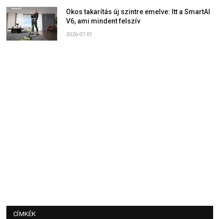
Okos takarítás új szintre emelve: Itt a SmartAI
V6, ami mindent felszív
2026-07-01
CÍMKÉK