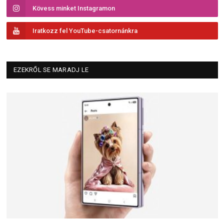
Kövess minket Instagramon
Iratkozz fel YouTube-csatornánkra
EZEKRŐL SE MARADJ LE