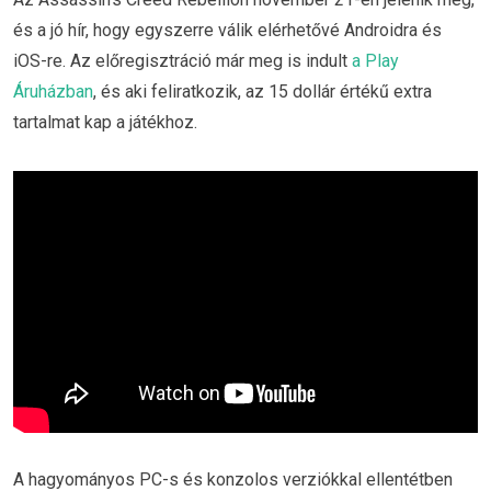
és a jó hír, hogy egyszerre válik elérhetővé Androidra és
iOS-re. Az előregisztráció már meg is indult
a Play
Áruházban
, és aki feliratkozik, az 15 dollár értékű extra
tartalmat kap a játékhoz.
A hagyományos PC-s és konzolos verziókkal ellentétben