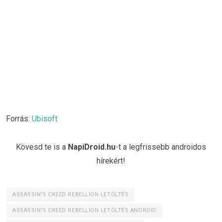
Forrás:
Ubisoft
Kövesd te is a
NapiDroid.hu
-t a legfrissebb androidos
hírekért!
ASSASSIN'S CREED REBELLION LETÖLTÉS
ASSASSIN'S CREED REBELLION LETÖLTÉS ANDROID