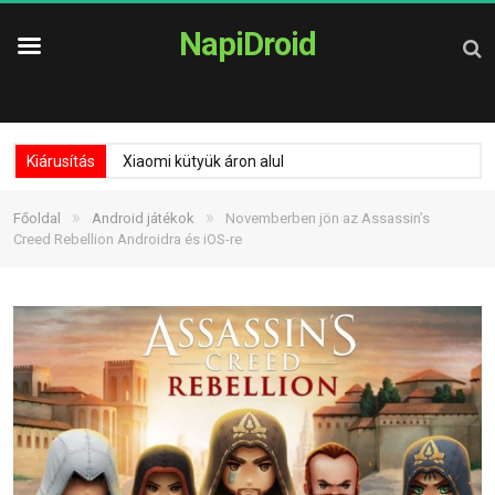
NapiDroid
Kiárusítás
Xiaomi kütyük áron alul
»
»
Főoldal
Android játékok
Novemberben jön az Assassin’s
Creed Rebellion Androidra és iOS-re