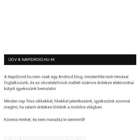
ÜDV A NAPIDROID.HU-N!
A NapiDroid.hu nem csak egy Andriod blog, mindenféle tech témával
foglalkozunk, és az okostelefonok mellett számos érdekes elektronikai
kütyüt igyekszünk bemutatni.
Minden nap friss cikkekkel, hírekkel jelentkezünk, igyekszünk azonnal
megírni, ha valami érdekes történik a mobilos világban.
Kövess minket, és nem maradsz le semmiről!