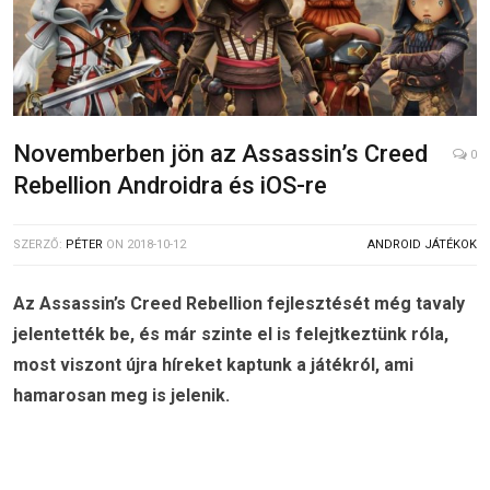
Novemberben jön az Assassin’s Creed
0
Rebellion Androidra és iOS-re
SZERZŐ:
PÉTER
ON
2018-10-12
ANDROID JÁTÉKOK
Az Assassin’s Creed Rebellion fejlesztését még tavaly
jelentették be, és már szinte el is felejtkeztünk róla,
most viszont újra híreket kaptunk a játékról, ami
hamarosan meg is jelenik.