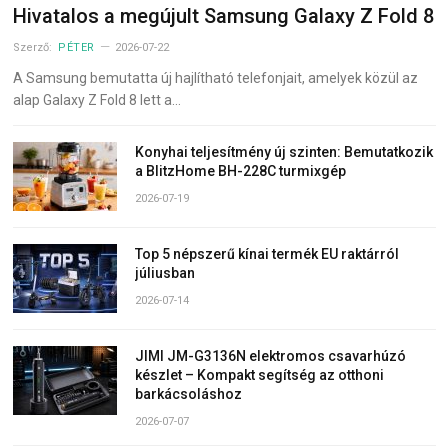
Hivatalos a megújult Samsung Galaxy Z Fold 8
Szerző:
PÉTER
2026-07-22
A Samsung bemutatta új hajlítható telefonjait, amelyek közül az
alap Galaxy Z Fold 8 lett a…
Konyhai teljesítmény új szinten: Bemutatkozik
a BlitzHome BH-228C turmixgép
2026-07-19
Top 5 népszerű kínai termék EU raktárról
júliusban
2026-07-14
JIMI JM-G3136N elektromos csavarhúzó
készlet – Kompakt segítség az otthoni
barkácsoláshoz
2026-07-07