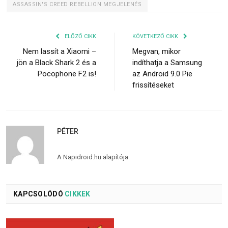
ASSASSIN'S CREED REBELLION MEGJELENÉS
ELŐZŐ CIKK
KÖVETKEZŐ CIKK
Nem lassít a Xiaomi –
Megvan, mikor
jön a Black Shark 2 és a
indíthatja a Samsung
Pocophone F2 is!
az Android 9.0 Pie
frissítéseket
PÉTER
A Napidroid.hu alapítója.
KAPCSOLÓDÓ
CIKKEK