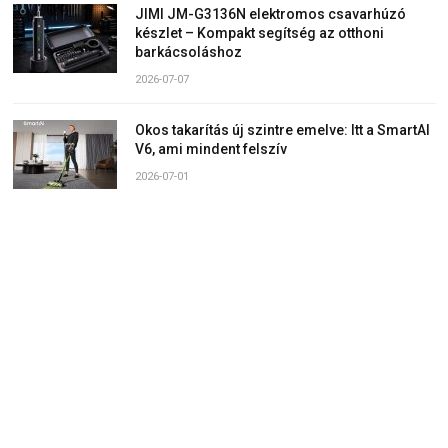
JIMI JM-G3136N elektromos csavarhúzó
készlet – Kompakt segítség az otthoni
barkácsoláshoz
2026-07-07
Okos takarítás új szintre emelve: Itt a SmartAI
V6, ami mindent felszív
2026-07-01