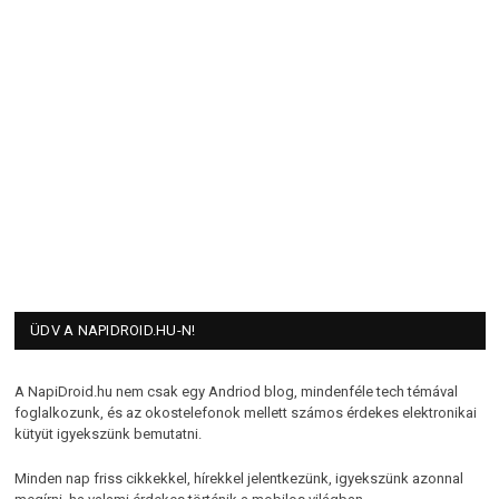
ÜDV A NAPIDROID.HU-N!
A NapiDroid.hu nem csak egy Andriod blog, mindenféle tech témával
foglalkozunk, és az okostelefonok mellett számos érdekes elektronikai
kütyüt igyekszünk bemutatni.
Minden nap friss cikkekkel, hírekkel jelentkezünk, igyekszünk azonnal