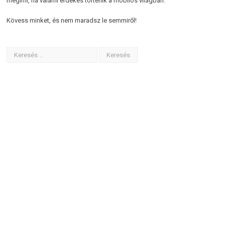
megírni, ha valami érdekes történik a mobilos világban.
Kövess minket, és nem maradsz le semmiről!