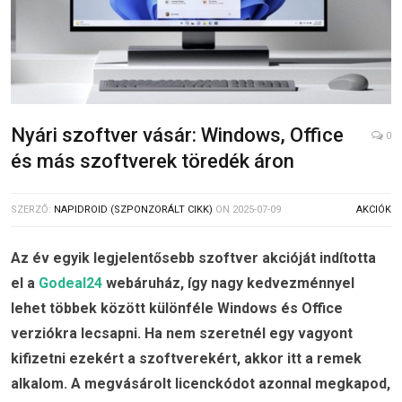
Nyári szoftver vásár: Windows, Office
0
és más szoftverek töredék áron
SZERZŐ:
NAPIDROID (SZPONZORÁLT CIKK)
ON
2025-07-09
AKCIÓK
Az év egyik legjelentősebb szoftver akcióját indította
el a
Godeal24
webáruház, így nagy kedvezménnyel
lehet többek között különféle Windows és Office
verziókra lecsapni. Ha nem szeretnél egy vagyont
kifizetni ezekért a szoftverekért, akkor itt a remek
alkalom. A megvásárolt licenckódot azonnal megkapod,