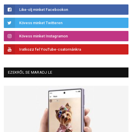
Like-olj minket Facebookon
Kövess minket Twitteren
Kövess minket Instagramon
Iratkozz fel YouTube-csatornánkra
EZEKRŐL SE MARADJ LE