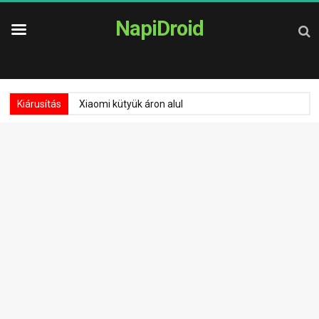
NapiDroid
Kiárusítás
Xiaomi kütyük áron alul