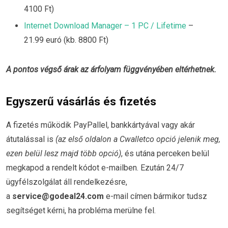
4100 Ft)
Internet Download Manager – 1 PC / Lifetime
–
21.99 euró (kb. 8800 Ft)
A pontos végső árak az árfolyam függvényében eltérhetnek.
Egyszerű vásárlás és fizetés
A fizetés működik PayPallel, bankkártyával vagy akár
átutalással is
(az első oldalon a Cwalletco opció jelenik meg,
ezen belül lesz majd több opció)
, és utána perceken belül
megkapod a rendelt kódot e-mailben. Ezután 24/7
ügyfélszolgálat áll rendelkezésre,
a
service@godeal24.com
e-mail címen bármikor tudsz
segítséget kérni, ha probléma merülne fel.