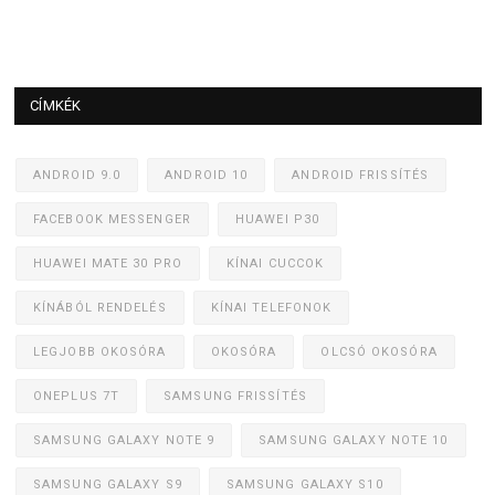
CÍMKÉK
ANDROID 9.0
ANDROID 10
ANDROID FRISSÍTÉS
FACEBOOK MESSENGER
HUAWEI P30
HUAWEI MATE 30 PRO
KÍNAI CUCCOK
KÍNÁBÓL RENDELÉS
KÍNAI TELEFONOK
LEGJOBB OKOSÓRA
OKOSÓRA
OLCSÓ OKOSÓRA
ONEPLUS 7T
SAMSUNG FRISSÍTÉS
SAMSUNG GALAXY NOTE 9
SAMSUNG GALAXY NOTE 10
SAMSUNG GALAXY S9
SAMSUNG GALAXY S10