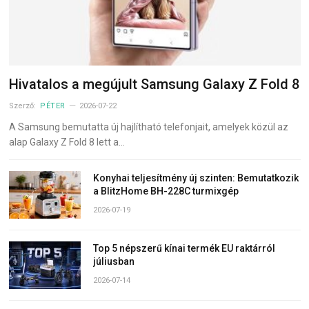
Hivatalos a megújult Samsung Galaxy Z Fold 8
Szerző:
PÉTER
2026-07-22
A Samsung bemutatta új hajlítható telefonjait, amelyek közül az
alap Galaxy Z Fold 8 lett a…
Konyhai teljesítmény új szinten: Bemutatkozik
a BlitzHome BH-228C turmixgép
2026-07-19
Top 5 népszerű kínai termék EU raktárról
júliusban
2026-07-14