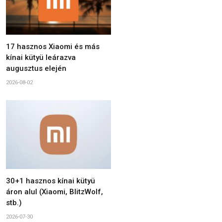
17 hasznos Xiaomi és más
kínai kütyü leárazva
augusztus elején
2026-08-02
30+1 hasznos kínai kütyü
áron alul (Xiaomi, BlitzWolf,
stb.)
2026-07-30