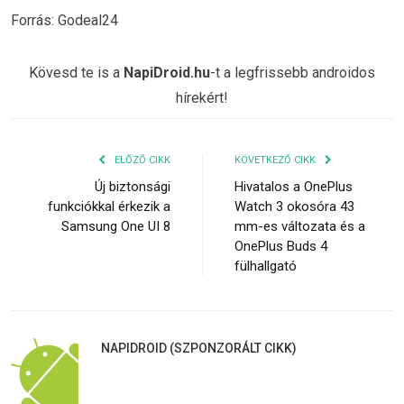
Forrás: Godeal24
Kövesd te is a
NapiDroid.hu
-t a legfrissebb androidos
hírekért!
ELŐZŐ CIKK
KÖVETKEZŐ CIKK
Új biztonsági
Hivatalos a OnePlus
funkciókkal érkezik a
Watch 3 okosóra 43
Samsung One UI 8
mm-es változata és a
OnePlus Buds 4
fülhallgató
NAPIDROID (SZPONZORÁLT CIKK)