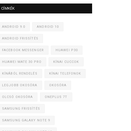
CÍMKÉK
ANDROID 9.0
ANDROID 10
ANDROID FRISSÍTÉS
FACEBOOK MESSENGER
HUAWEI P30
HUAWEI MATE 30 PRO
KÍNAI CUCCOK
KÍNÁBÓL RENDELÉS
KÍNAI TELEFONOK
LEGJOBB OKOSÓRA
OKOSÓRA
OLCSÓ OKOSÓRA
ONEPLUS 7T
SAMSUNG FRISSÍTÉS
SAMSUNG GALAXY NOTE 9