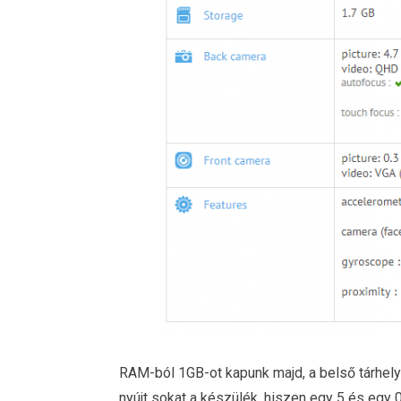
RAM-ból 1GB-ot kapunk majd, a belső tárhel
nyújt sokat a készülék, hiszen egy 5 és egy 