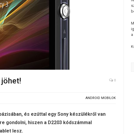
s
b
M
i
a
K
jöhet!
0
ANDROID MOBILOK
bázisában, és ezúttal egy Sony készülékről van
lre gondolni, hiszen a D2203 kódszámmal
blet lesz.