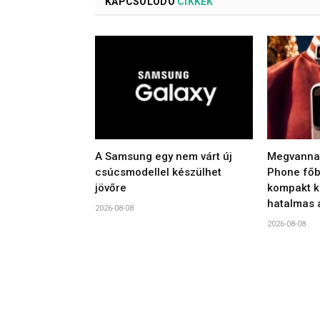
KAPCSOLÓDÓ
CIKKEK
A Samsung egy nem várt új
Megvannak
csúcsmodellel készülhet
Phone főbb
jövőre
kompakt ki
hatalmas 
2026-08-08
2026-08-08