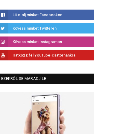
Like-olj minket Facebookon
Kövess minket Twitteren
Kövess minket Instagramon
Iratkozz fel YouTube-csatornánkra
EZEKRŐL SE MARADJ LE