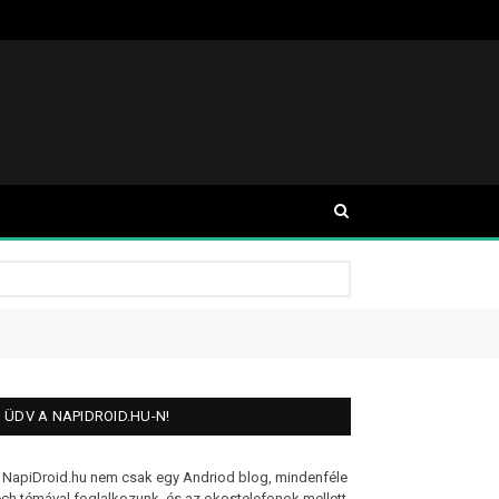
ÜDV A NAPIDROID.HU-N!
 NapiDroid.hu nem csak egy Andriod blog, mindenféle
ech témával foglalkozunk, és az okostelefonok mellett