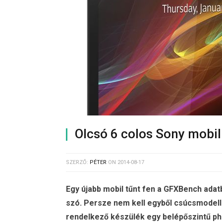
Olcsó 6 colos Sony mobil 
SZERZŐ:
PÉTER
ON
2014-08-17
Egy újabb mobil tűnt fen a GFXBench adat
szó. Persze nem kell egyből csúcsmodel
rendelkező készülék egy belépőszintű pha