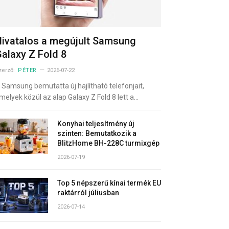
ivatalos a megújult Samsung
alaxy Z Fold 8
zerző:
PÉTER
2026-07-22
 Samsung bemutatta új hajlítható telefonjait,
melyek közül az alap Galaxy Z Fold 8 lett a…
Konyhai teljesítmény új
szinten: Bemutatkozik a
BlitzHome BH-228C turmixgép
2026-07-19
Top 5 népszerű kínai termék EU
raktárról júliusban
2026-07-14