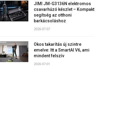
JIMI JM-G3136N elektromos
csavarhúzó készlet – Kompakt
segítség az otthoni
barkácsoláshoz
2026-07-07
Okos takarítás új szintre
emelve: Itt a SmartAI V6, ami
mindent felszív
2026-07-01