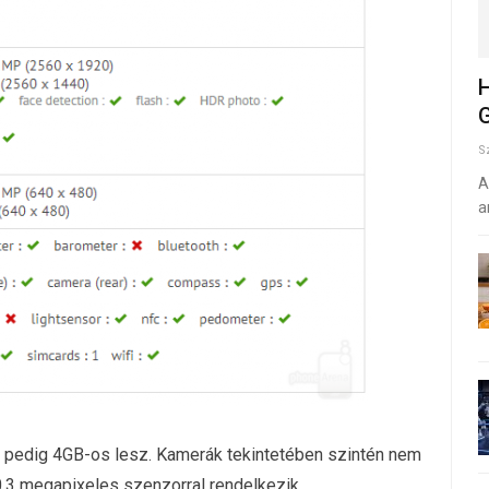
H
G
S
A
a
y pedig 4GB-os lesz. Kamerák tekintetében szintén nem
0.3 megapixeles szenzorral rendelkezik.