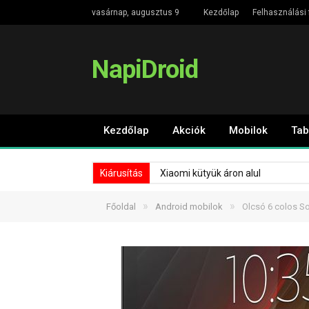
vasárnap, augusztus 9
Kezdőlap
Felhasználási 
NapiDroid
Kezdőlap
Akciók
Mobilok
Tab
Kiárusítás
Xiaomi kütyük áron alul
»
»
Főoldal
Android mobilok
Olcsó 6 colos So