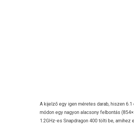
A kijelző egy igen méretes darab, hiszen 6.1
módon egy nagyon alacsony felbontás (854×4
1.2GHz-es Snapdragon 400 tölti be, amihez 