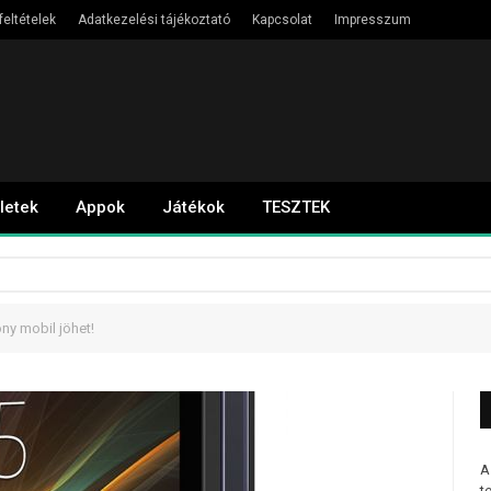
feltételek
Adatkezelési tájékoztató
Kapcsolat
Impresszum
letek
Appok
Játékok
TESZTEK
ny mobil jöhet!
A
t