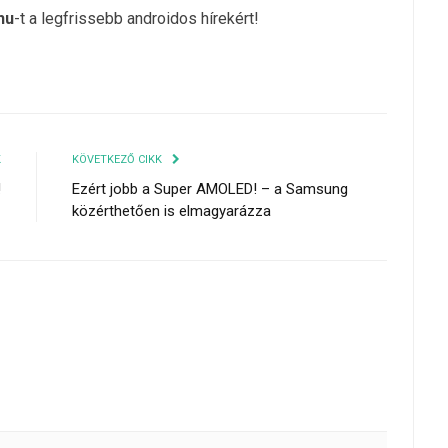
hu
-t a legfrissebb androidos hírekért!
K
KÖVETKEZŐ CIKK
!
Ezért jobb a Super AMOLED! – a Samsung
közérthetően is elmagyarázza