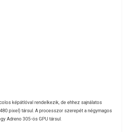
 colos képátlóval rendelkezik, de ehhez sajnálatos
80 pixel) társul. A processzor szerepét a négymagos
egy Adreno 305-ös GPU társul.