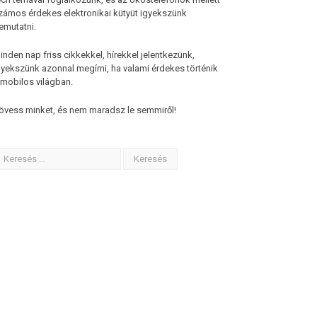
zámos érdekes elektronikai kütyüt igyekszünk
emutatni.
inden nap friss cikkekkel, hírekkel jelentkezünk,
gyekszünk azonnal megírni, ha valami érdekes történik
 mobilos világban.
övess minket, és nem maradsz le semmiről!