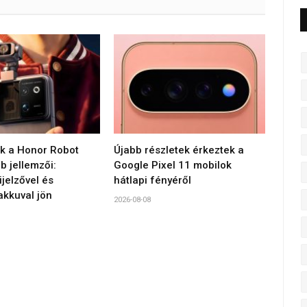
 a Honor Robot
Újabb részletek érkeztek a
 jellemzői:
Google Pixel 11 mobilok
jelzővel és
hátlapi fényéről
akkuval jön
2026-08-08