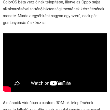
ColorOS béta verzióinak telepítése, illetve az Oppo saját
alkalmazásával történő biztonsági mentések készítésének
menete. Mindez egyébként nagyon egyszerű, csak pár
gombnyomás és kész is.
A második videóban a custom ROM-ok telepíésének
menete látható,
egyelőre csak angolul
immáron magyarul.