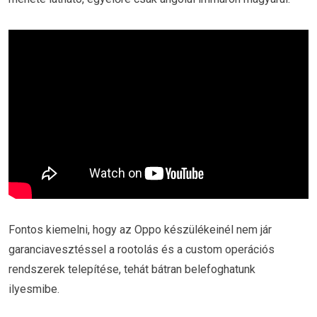
Fontos kiemelni, hogy az Oppo készülékeinél nem jár
garanciavesztéssel a rootolás és a custom operációs
rendszerek telepítése, tehát bátran belefoghatunk
ilyesmibe.