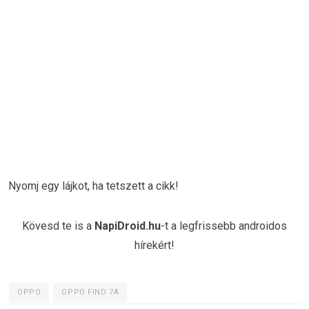
Nyomj egy lájkot, ha tetszett a cikk!
Kövesd te is a
NapiDroid.hu
-t a legfrissebb androidos
hírekért!
OPPO
OPPO FIND 7A