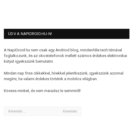
ÜDV A NAPIDROID.HU-N!
A NapiDroid.hu nem csak egy Andriod blog, mindenféle tech témával
foglalkozunk, és az okostelefonok mellett számos érdekes elektronikai
kütyüt igyekszünk bemutatni.
Minden nap friss cikkekkel, hírekkel jelentkezünk, igyekszünk azonnal
megírni, ha valami érdekes történik a mobilos világban.
Kövess minket, és nem maradsz le semmiről!