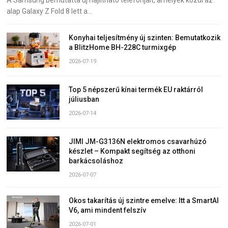
A Samsung bemutatta új hajlítható telefonjait, amelyek közül az
alap Galaxy Z Fold 8 lett a…
Konyhai teljesítmény új szinten: Bemutatkozik
a BlitzHome BH-228C turmixgép
2026-07-19
Top 5 népszerű kínai termék EU raktárról
júliusban
2026-07-14
JIMI JM-G3136N elektromos csavarhúzó
készlet – Kompakt segítség az otthoni
barkácsoláshoz
2026-07-07
Okos takarítás új szintre emelve: Itt a SmartAI
V6, ami mindent felszív
2026-07-01