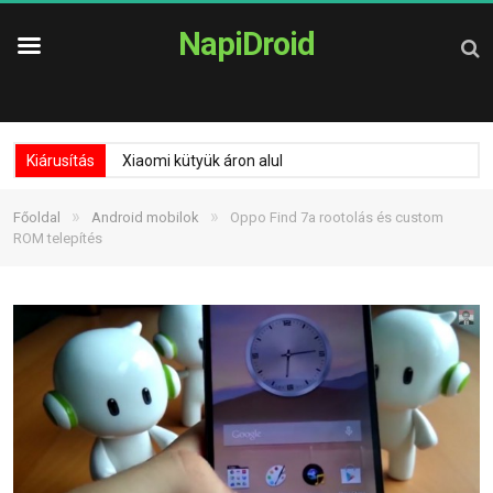
NapiDroid
Kiárusítás
Xiaomi kütyük áron alul
»
»
Főoldal
Android mobilok
Oppo Find 7a rootolás és custom
ROM telepítés