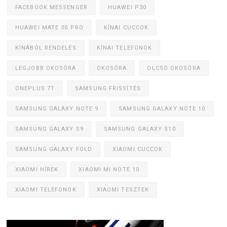
FACEBOOK MESSENGER
HUAWEI P30
HUAWEI MATE 30 PRO
KÍNAI CUCCOK
KÍNÁBÓL RENDELÉS
KÍNAI TELEFONOK
LEGJOBB OKOSÓRA
OKOSÓRA
OLCSÓ OKOSÓRA
ONEPLUS 7T
SAMSUNG FRISSÍTÉS
SAMSUNG GALAXY NOTE 9
SAMSUNG GALAXY NOTE 10
SAMSUNG GALAXY S9
SAMSUNG GALAXY S10
SAMSUNG GALAXY FOLD
XIAOMI CUCCOK
XIAOMI HÍREK
XIAOMI MI NOTE 10
XIAOMI TELEFONOK
XIAOMI TESZTEK