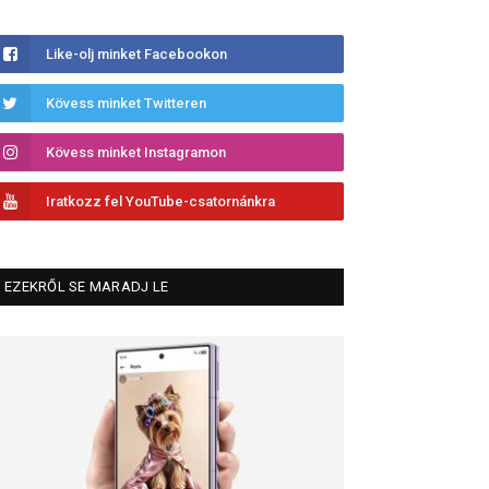
Like-olj minket Facebookon
Kövess minket Twitteren
Kövess minket Instagramon
Iratkozz fel YouTube-csatornánkra
EZEKRŐL SE MARADJ LE