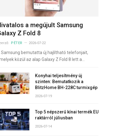
ivatalos a megújult Samsung
alaxy Z Fold 8
zerző:
PÉTER
2026-07-22
 Samsung bemutatta új hajlítható telefonjait,
melyek közül az alap Galaxy Z Fold 8 lett a…
Konyhai teljesítmény új
szinten: Bemutatkozik a
BlitzHome BH-228C turmixgép
2026-07-19
Top 5 népszerű kínai termék EU
raktárról júliusban
2026-07-14