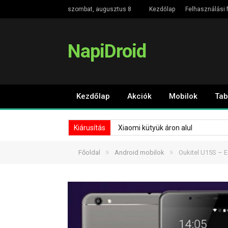
szombat, augusztus 8
Kezdőlap
Felhasználási f
NapiDroid
Kezdőlap
Akciók
Mobilok
Tab
Kiárusítás
Xiaomi kütyük áron alul
»
»
Főoldal
Android mobilok
Oukitel U15S – 