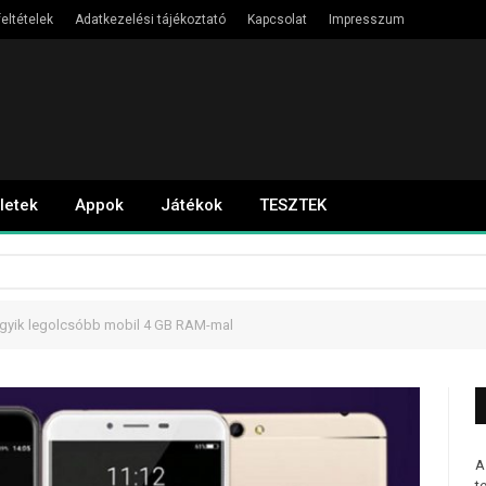
eltételek
Adatkezelési tájékoztató
Kapcsolat
Impresszum
letek
Appok
Játékok
TESZTEK
Egyik legolcsóbb mobil 4 GB RAM-mal
A
t