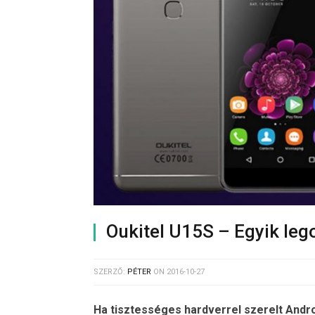
Oukitel U15S – Egyik le
SZERZŐ:
PÉTER
ON
2016-10-27
Ha tisztességes hardverrel szerelt Andro