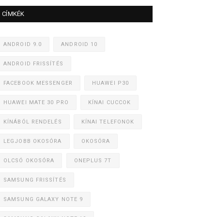
CÍMKÉK
ANDROID 9.0
ANDROID 10
ANDROID FRISSÍTÉS
FACEBOOK MESSENGER
HUAWEI P30
HUAWEI MATE 30 PRO
KÍNAI CUCCOK
KÍNÁBÓL RENDELÉS
KÍNAI TELEFONOK
LEGJOBB OKOSÓRA
OKOSÓRA
OLCSÓ OKOSÓRA
ONEPLUS 7T
SAMSUNG FRISSÍTÉS
SAMSUNG GALAXY NOTE 9