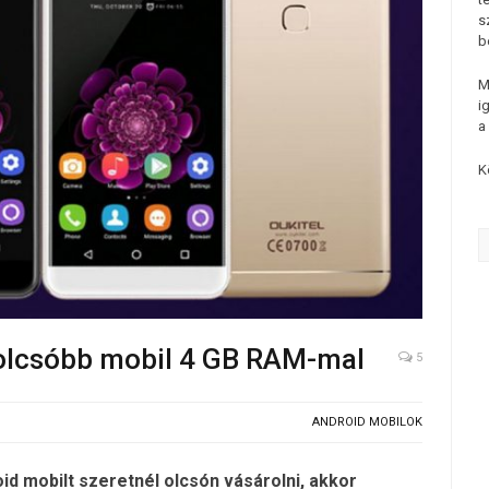
s
b
M
i
a
K
golcsóbb mobil 4 GB RAM-mal
5
ANDROID MOBILOK
id mobilt szeretnél olcsón vásárolni, akkor