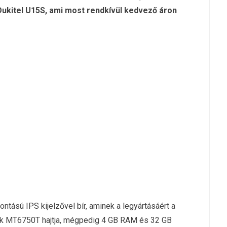
ukitel U15S, ami most rendkívül kedvező áron
ntású IPS kijelzővel bír, aminek a legyártásáért a
tek MT6750T hajtja, mégpedig 4 GB RAM és 32 GB