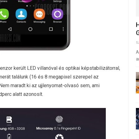
H
G
S
A
a
zor került LED villanóval és optikai képstabilizátorral,
erát találunk (16 és 8 megapixel szerepel az
. Nem maradt ki az ujjlenyomat-olvasó sem, ami
perc alatt azonosít.