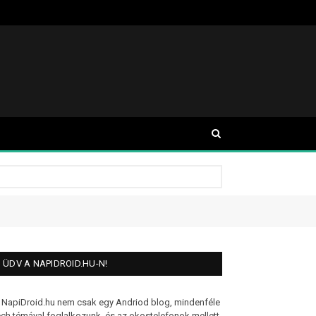
ÜDV A NAPIDROID.HU-N!
 NapiDroid.hu nem csak egy Andriod blog, mindenféle
ech témával foglalkozunk, és az okostelefonok mellett