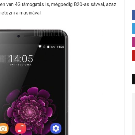
sen van 4G támogatás is, mégpedig B20-as sávval, azaz
etezni a masinával.