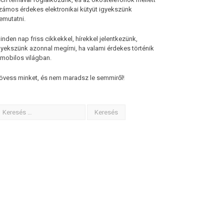
zámos érdekes elektronikai kütyüt igyekszünk
emutatni.
inden nap friss cikkekkel, hírekkel jelentkezünk,
gyekszünk azonnal megírni, ha valami érdekes történik
 mobilos világban.
övess minket, és nem maradsz le semmiről!