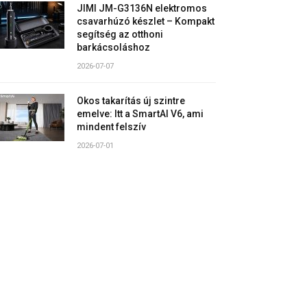
JIMI JM-G3136N elektromos
csavarhúzó készlet – Kompakt
segítség az otthoni
barkácsoláshoz
2026-07-07
Okos takarítás új szintre
emelve: Itt a SmartAI V6, ami
mindent felszív
2026-07-01