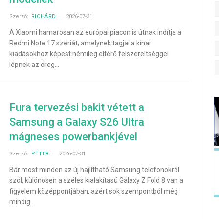
Szerző:
RICHÁRD
2026-07-31
A Xiaomi hamarosan az európai piacon is útnak indítja a
Redmi Note 17 szériát, amelynek tagjai a kínai
kiadásokhoz képest némileg eltérő felszereltséggel
lépnek az öreg…
Fura tervezési bakit vétett a
Samsung a Galaxy S26 Ultra
mágneses powerbankjével
Szerző:
PÉTER
2026-07-31
Bár most minden az új hajlítható Samsung telefonokról
szól, különösen a széles kialakítású Galaxy Z Fold 8 van a
figyelem középpontjában, azért sok szempontból még
mindig…