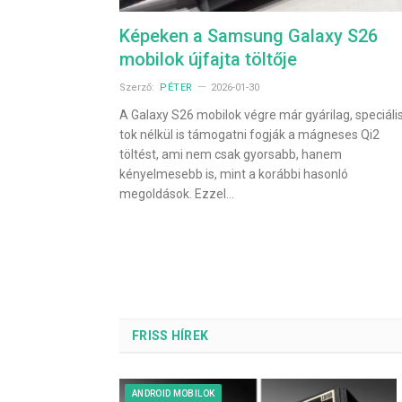
Képeken a Samsung Galaxy S26
mobilok újfajta töltője
Szerző:
PÉTER
2026-01-30
A Galaxy S26 mobilok végre már gyárilag, speciáli
tok nélkül is támogatni fogják a mágneses Qi2
töltést, ami nem csak gyorsabb, hanem
kényelmesebb is, mint a korábbi hasonló
megoldások. Ezzel…
FRISS HÍREK
ANDROID MOBILOK