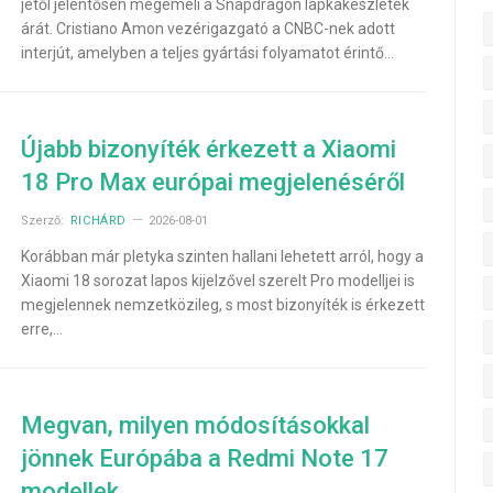
jétől jelentősen megemeli a Snapdragon lapkakészletek
árát. Cristiano Amon vezérigazgató a CNBC-nek adott
interjút, amelyben a teljes gyártási folyamatot érintő…
Újabb bizonyíték érkezett a Xiaomi
18 Pro Max európai megjelenéséről
Szerző:
RICHÁRD
2026-08-01
Korábban már pletyka szinten hallani lehetett arról, hogy a
Xiaomi 18 sorozat lapos kijelzővel szerelt Pro modelljei is
megjelennek nemzetközileg, s most bizonyíték is érkezett
erre,…
Megvan, milyen módosításokkal
jönnek Európába a Redmi Note 17
modellek