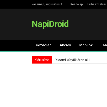
vasárnap, augusztus 9
Kezdőlap
Felhasználási 
NapiDroid
Kezdőlap
Akciók
Mobilok
Tab
Kiárusítás
Xiaomi kütyük áron alul