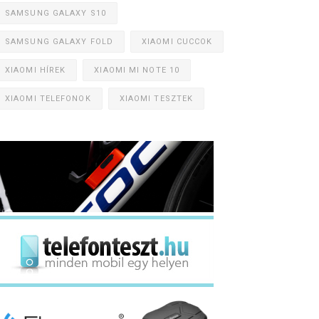
SAMSUNG GALAXY S10
SAMSUNG GALAXY FOLD
XIAOMI CUCCOK
XIAOMI HÍREK
XIAOMI MI NOTE 10
XIAOMI TELEFONOK
XIAOMI TESZTEK