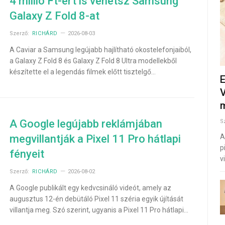
4 millió Ft-ért is vehetsz Samsung
Galaxy Z Fold 8-at
Szerző:
RICHÁRD
2026-08-03
A Caviar a Samsung legújabb hajlítható okostelefonjaiból,
a Galaxy Z Fold 8 és Galaxy Z Fold 8 Ultra modellekből
készítette el a legendás filmek előtt tisztelgő…
E
V
m
A Google legújabb reklámjában
S
megvillantják a Pixel 11 Pro hátlapi
A
p
fényeit
v
Szerző:
RICHÁRD
2026-08-02
A Google publikált egy kedvcsináló videót, amely az
augusztus 12-én debütáló Pixel 11 széria egyik újítását
villantja meg. Szó szerint, ugyanis a Pixel 11 Pro hátlapi…