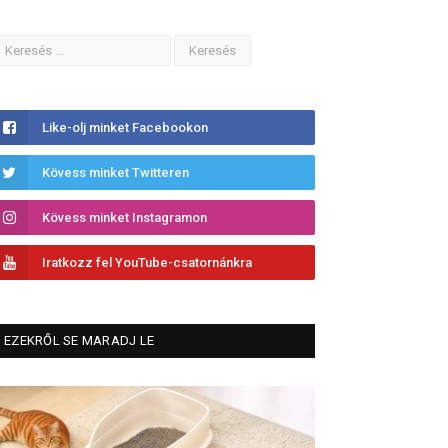
Like-olj minket Facebookon
Kövess minket Twitteren
Kövess minket Instagramon
Iratkozz fel YouTube-csatornánkra
EZEKRŐL SE MARADJ LE