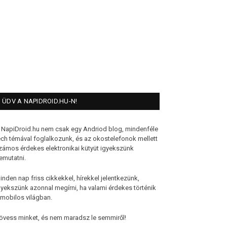
ÜDV A NAPIDROID.HU-N!
 NapiDroid.hu nem csak egy Andriod blog, mindenféle
ech témával foglalkozunk, és az okostelefonok mellett
zámos érdekes elektronikai kütyüt igyekszünk
emutatni.
inden nap friss cikkekkel, hírekkel jelentkezünk,
gyekszünk azonnal megírni, ha valami érdekes történik
 mobilos világban.
övess minket, és nem maradsz le semmiről!