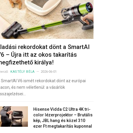
ladási rekordokat dönt a SmartAI
6 – Újra itt az okos takarítás
egfizethető királya!
zerző:
KASTÉLY BÉLA
2026-06-01
 SmartAI V6 ismét rekordokat dönt az európai
iacon, és nem véletlenül: a vásárlók
isszajelzései…
Hisense Vidda C2 Ultra 4K tri-
color lézerprojektor – Brutális
kép, JBL hang és közel 310
ezer Ft megtakarítás kuponnal