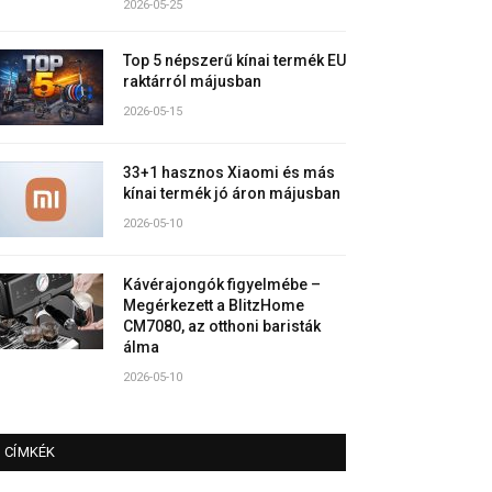
2026-05-25
Top 5 népszerű kínai termék EU
raktárról májusban
2026-05-15
33+1 hasznos Xiaomi és más
kínai termék jó áron májusban
2026-05-10
Kávérajongók figyelmébe –
Megérkezett a BlitzHome
CM7080, az otthoni baristák
álma
2026-05-10
CÍMKÉK