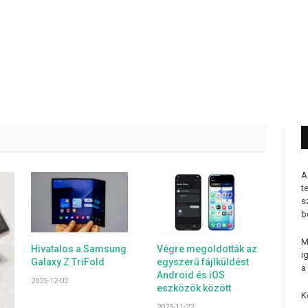
A
t
s
b
M
Hivatalos a Samsung
Végre megoldották az
i
Galaxy Z TriFold
egyszerű fájlküldést
a
Android és iOS
2025-12-02
eszközök között
K
2025-11-22