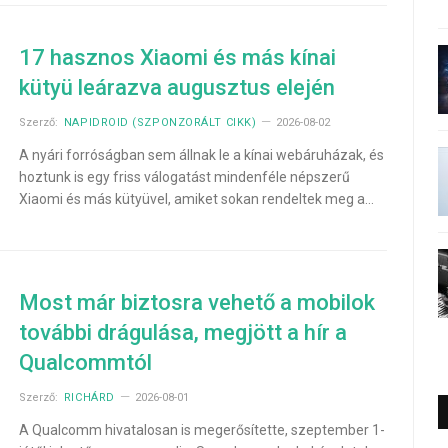
17 hasznos Xiaomi és más kínai
kütyü leárazva augusztus elején
Szerző:
NAPIDROID (SZPONZORÁLT CIKK)
2026-08-02
A nyári forróságban sem állnak le a kínai webáruházak, és
hoztunk is egy friss válogatást mindenféle népszerű
Xiaomi és más kütyüvel, amiket sokan rendeltek meg a…
Most már biztosra vehető a mobilok
további drágulása, megjött a hír a
Qualcommtól
Szerző:
RICHÁRD
2026-08-01
A Qualcomm hivatalosan is megerősítette, szeptember 1-