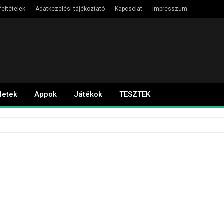
feltételek
Adatkezelési tájékoztató
Kapcsolat
Impresszum
letek
Appok
Játékok
TESZTEK