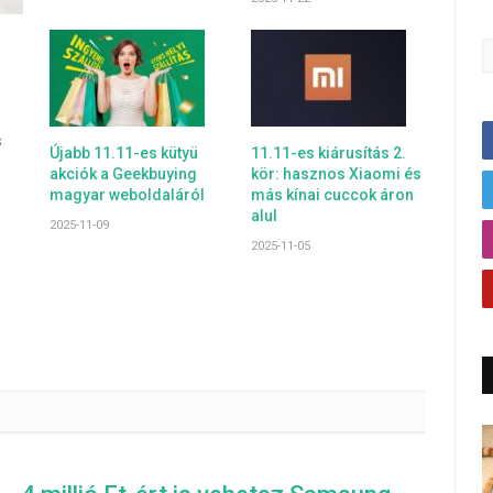
s
Újabb 11.11-es kütyü
11.11-es kiárusítás 2.
akciók a Geekbuying
kör: hasznos Xiaomi és
magyar weboldaláról
más kínai cuccok áron
alul
2025-11-09
2025-11-05