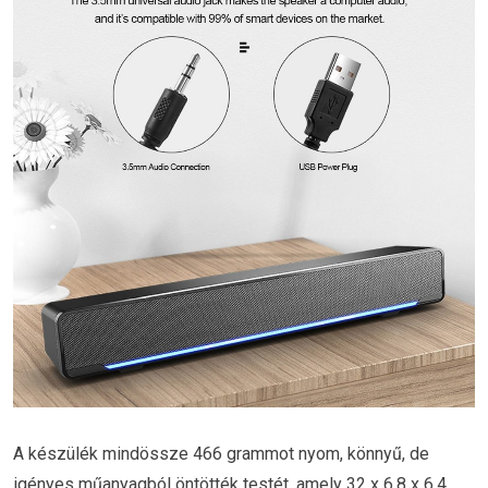
A készülék mindössze 466 grammot nyom, könnyű, de
igényes műanyagból öntötték testét, amely 32 x 6,8 x 6,4