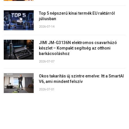
Top 5 népszerű kínai termék EU raktárról
júliusban
2026-07-14
JIMI JM-G3136N elektromos csavarhúzó
készlet – Kompakt segítség az otthoni
barkácsoláshoz
2026-07-07
Okos takarítás új szintre emelve: Itt a SmartAI
V6, ami mindent felszív
2026-07-01