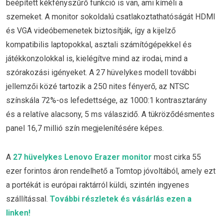
beépített kékfényszűrő funkció is van, ami kíméli a
szemeket. A monitor sokoldalú csatlakoztathatóságát HDMI
és VGA videóbemenetek biztosítják, így a kijelző
kompatibilis laptopokkal, asztali számítógépekkel és
játékkonzolokkal is, kielégítve mind az irodai, mind a
szórakozási igényeket. A 27 hüvelykes modell további
jellemzői közé tartozik a 250 nites fényerő, az NTSC
színskála 72%-os lefedettsége, az 1000:1 kontrasztarány
és a relatíve alacsony, 5 ms válaszidő. A tükröződésmentes
panel 16,7 millió szín megjelenítésére képes.
A
27 hüvelykes Lenovo Erazer monitor
most cirka 55
ezer forintos áron rendelhető a Tomtop jóvoltából, amely ezt
a portékát is európai raktárról küldi, szintén ingyenes
szállítással.
További részletek és vásárlás ezen a
linken!