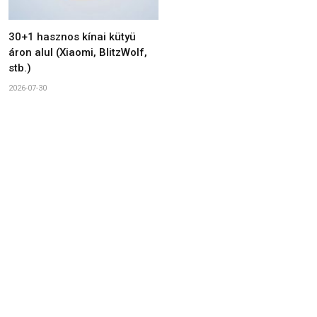
30+1 hasznos kínai kütyü
áron alul (Xiaomi, BlitzWolf,
stb.)
2026-07-30