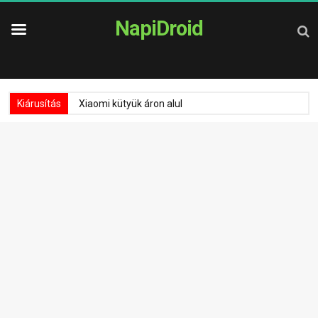
NapiDroid
Kiárusítás
Xiaomi kütyük áron alul