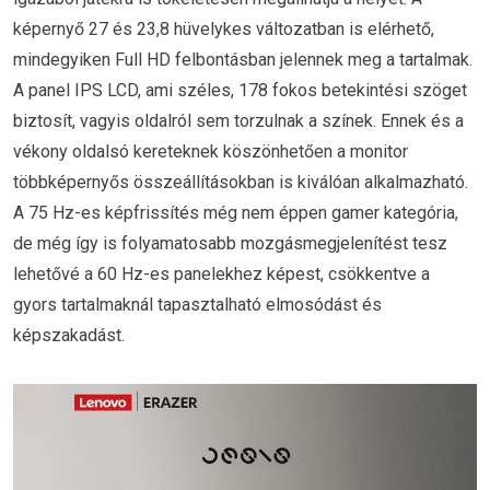
képernyő 27 és 23,8 hüvelykes változatban is elérhető,
mindegyiken Full HD felbontásban jelennek meg a tartalmak.
A panel IPS LCD, ami széles, 178 fokos betekintési szöget
biztosít, vagyis oldalról sem torzulnak a színek. Ennek és a
vékony oldalsó kereteknek köszönhetően a monitor
többképernyős összeállításokban is kiválóan alkalmazható.
A 75 Hz-es képfrissítés még nem éppen gamer kategória,
de még így is folyamatosabb mozgásmegjelenítést tesz
lehetővé a 60 Hz-es panelekhez képest, csökkentve a
gyors tartalmaknál tapasztalható elmosódást és
képszakadást.