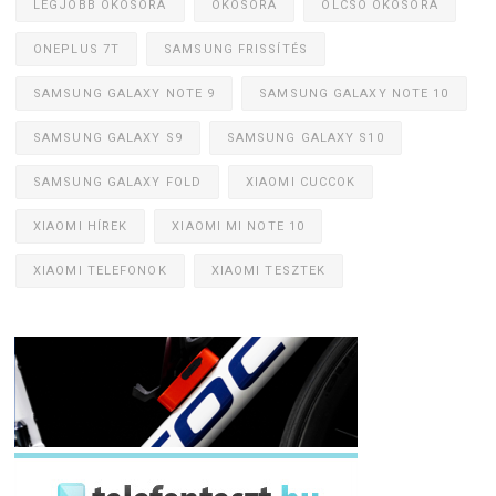
LEGJOBB OKOSÓRA
OKOSÓRA
OLCSÓ OKOSÓRA
ONEPLUS 7T
SAMSUNG FRISSÍTÉS
SAMSUNG GALAXY NOTE 9
SAMSUNG GALAXY NOTE 10
SAMSUNG GALAXY S9
SAMSUNG GALAXY S10
SAMSUNG GALAXY FOLD
XIAOMI CUCCOK
XIAOMI HÍREK
XIAOMI MI NOTE 10
XIAOMI TELEFONOK
XIAOMI TESZTEK