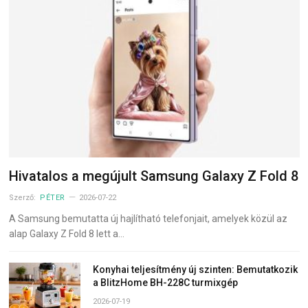
Hivatalos a megújult Samsung Galaxy Z Fold 8
Szerző:
PÉTER
2026-07-22
A Samsung bemutatta új hajlítható telefonjait, amelyek közül az
alap Galaxy Z Fold 8 lett a…
Konyhai teljesítmény új szinten: Bemutatkozik
a BlitzHome BH-228C turmixgép
2026-07-19