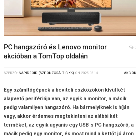
PC hangszóró és Lenovo monitor
0
akcióban a TomTop oldalán
SZERZŐ:
NAPIDROID (SZPONZORÁLT CIKK)
ON
2025-05-14
AKCIÓK
Egy számítógépnek a beviteli eszközökön kívül két
alapvető perifériája van, az egyik a monitor, a másik
pedig valamilyen hangszóró. Ha bármelyiknek is híján
vagy, akkor érdemes megtekinteni az alábbi két
terméket, az egyik ugyanis egy USB-s PC hangszóró, a
másik pedig egy monitor, és most mind a kettőt jó áron