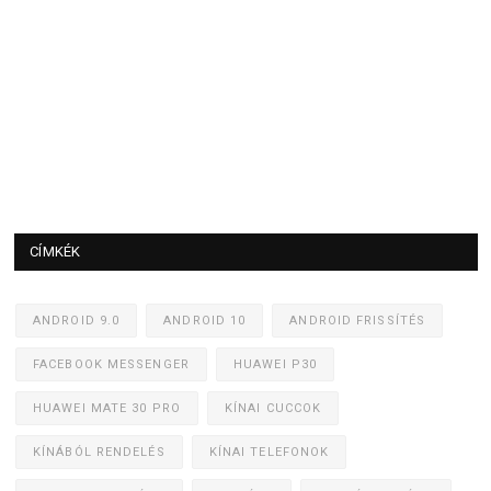
CÍMKÉK
ANDROID 9.0
ANDROID 10
ANDROID FRISSÍTÉS
FACEBOOK MESSENGER
HUAWEI P30
HUAWEI MATE 30 PRO
KÍNAI CUCCOK
KÍNÁBÓL RENDELÉS
KÍNAI TELEFONOK