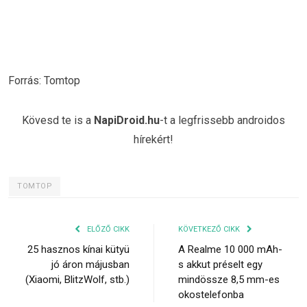
Forrás: Tomtop
Kövesd te is a
NapiDroid.hu
-t a legfrissebb androidos
hírekért!
TOMTOP
ELŐZŐ CIKK
KÖVETKEZŐ CIKK
25 hasznos kínai kütyü
A Realme 10 000 mAh-
jó áron májusban
s akkut préselt egy
(Xiaomi, BlitzWolf, stb.)
mindössze 8,5 mm-es
okostelefonba