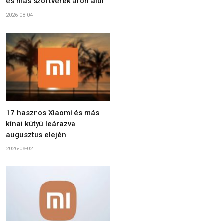
és más szoftverek áron alul
2026-08-04
17 hasznos Xiaomi és más
kínai kütyü leárazva
augusztus elején
2026-08-02