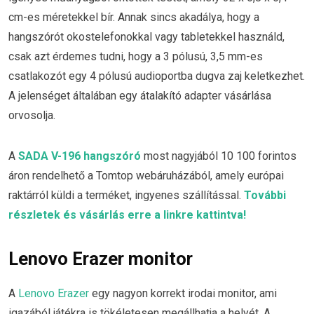
cm-es méretekkel bír. Annak sincs akadálya, hogy a
hangszórót okostelefonokkal vagy tabletekkel használd,
csak azt érdemes tudni, hogy a 3 pólusú, 3,5 mm-es
csatlakozót egy 4 pólusú audioportba dugva zaj keletkezhet.
A jelenséget általában egy átalakító adapter vásárlása
orvosolja.
A
SADA V-196 hangszóró
most nagyjából 10 100 forintos
áron rendelhető a Tomtop webáruházából, amely európai
raktárról küldi a terméket, ingyenes szállítással.
További
részletek és vásárlás erre a linkre kattintva!
Lenovo Erazer monitor
A
Lenovo Erazer
egy nagyon korrekt irodai monitor, ami
igazából játékra is tökéletesen megállhatja a helyét. A