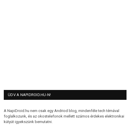
ÜDV A NAPIDROID.HU-N!
A NapiDroid.hu nem csak egy Andriod blog, mindenféle tech témával
foglalkozunk, és az okostelefonok mellett számos érdekes elektronikai
kütyüt igyekszünk bemutatni.