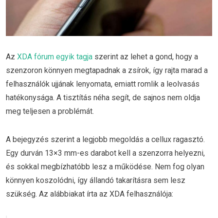
Az
XDA fórum egyik tagja
szerint az lehet a gond, hogy a
szenzoron könnyen megtapadnak a zsírok, így rajta marad a
felhasználók ujjának lenyomata, emiatt romlik a leolvasás
hatékonysága. A tisztítás néha segít, de sajnos nem oldja
meg teljesen a problémát.
A bejegyzés szerint a legjobb megoldás a cellux ragasztó.
Egy durván 13×3 mm-es darabot kell a szenzorra helyezni,
és sokkal megbízhatóbb lesz a működése. Nem fog olyan
könnyen koszolódni, így állandó takarításra sem lesz
szükség. Az alábbiakat írta az XDA felhasználója: