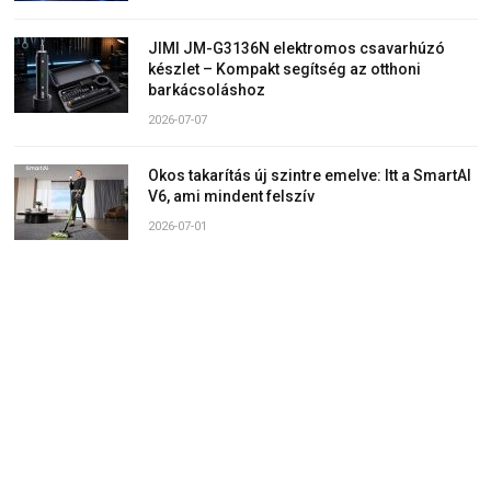
JIMI JM-G3136N elektromos csavarhúzó
készlet – Kompakt segítség az otthoni
barkácsoláshoz
2026-07-07
Okos takarítás új szintre emelve: Itt a SmartAI
V6, ami mindent felszív
2026-07-01