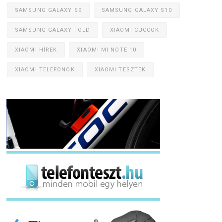
SAMSUNG GALAXY S9
SAMSUNG GALAXY S10
SAMSUNG GALAXY FOLD
XIAOMI CUCCOK
XIAOMI HÍREK
XIAOMI MI NOTE 10
XIAOMI TELEFONOK
XIAOMI TESZTEK