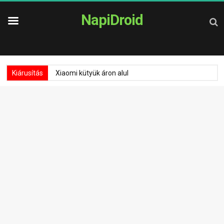
NapiDroid
Kiárusítás
Xiaomi kütyük áron alul