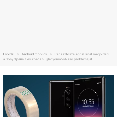
»
»
Főoldal
Android mobilok
Ragasztószalaggal lehet megoldani
a Sony Xperia 1 és Xperia 5 ujjlenyomat-olvasó problémáját