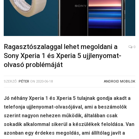
Ragasztószalaggal lehet megoldani a
0
Sony Xperia 1 és Xperia 5 ujjlenyomat-
olvasó problémáját
SZERZŐ:
PÉTER
ON
2020-06-18
ANDROID MOBILOK
Jó néhány Xperia 1 és Xperia 5 tulajnak gondja akadt a
telefonja ujjlenyomat-olvasójával, ami a beszámolók
szerint nagyon nehezen működik, általában csak
sokadik alkalommal sikerül a készülékek feloldása. Van
azonban egy érdekes megoldás, ami állítólag javít a