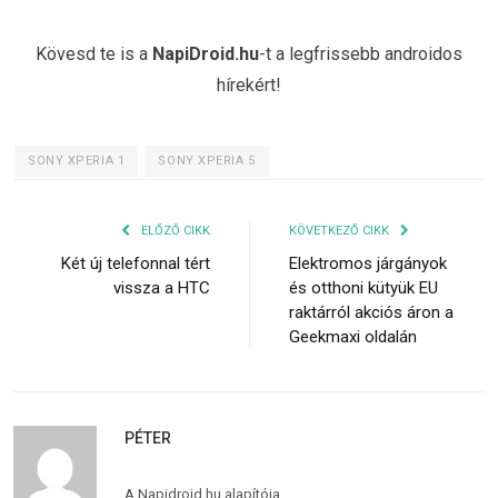
Kövesd te is a
NapiDroid.hu
-t a legfrissebb androidos
hírekért!
SONY XPERIA 1
SONY XPERIA 5
ELŐZŐ CIKK
KÖVETKEZŐ CIKK
Két új telefonnal tért
Elektromos járgányok
vissza a HTC
és otthoni kütyük EU
raktárról akciós áron a
Geekmaxi oldalán
PÉTER
A Napidroid.hu alapítója.