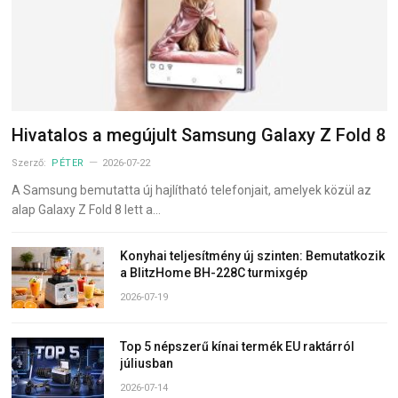
Hivatalos a megújult Samsung Galaxy Z Fold 8
Szerző:
PÉTER
2026-07-22
A Samsung bemutatta új hajlítható telefonjait, amelyek közül az
alap Galaxy Z Fold 8 lett a…
Konyhai teljesítmény új szinten: Bemutatkozik
a BlitzHome BH-228C turmixgép
2026-07-19
Top 5 népszerű kínai termék EU raktárról
júliusban
2026-07-14