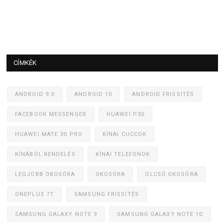
CÍMKÉK
ANDROID 9.0
ANDROID 10
ANDROID FRISSÍTÉS
FACEBOOK MESSENGER
HUAWEI P30
HUAWEI MATE 30 PRO
KÍNAI CUCCOK
KÍNÁBÓL RENDELÉS
KÍNAI TELEFONOK
LEGJOBB OKOSÓRA
OKOSÓRA
OLCSÓ OKOSÓRA
ONEPLUS 7T
SAMSUNG FRISSÍTÉS
SAMSUNG GALAXY NOTE 9
SAMSUNG GALAXY NOTE 10