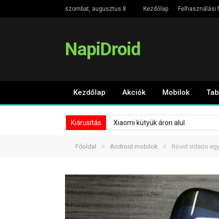
szombat, augusztus 8
Kezdőlap
Felhasználási f
NapiDroid
Kezdőlap
Akciók
Mobilok
Tab
Kiárusítás
Xiaomi kütyük áron alul
»
»
Főoldal
Android mobilok
Rövid videón e