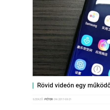
Rövid videón egy működ
SZERZŐ:
PÉTER
ON
2017-03-21