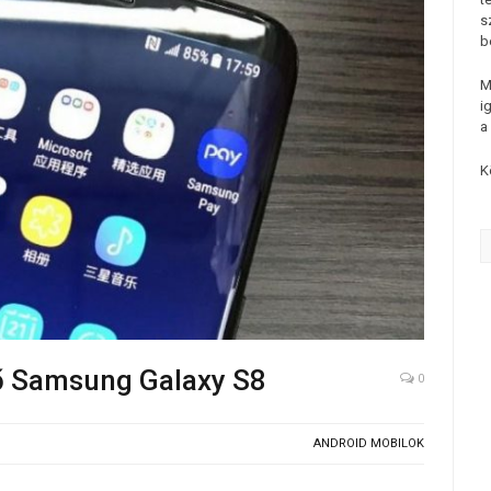
s
b
M
i
a
K
ő Samsung Galaxy S8
0
ANDROID MOBILOK