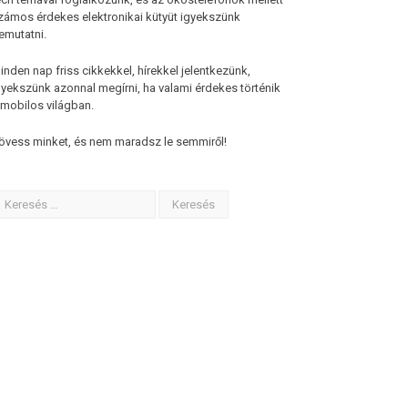
zámos érdekes elektronikai kütyüt igyekszünk
emutatni.
inden nap friss cikkekkel, hírekkel jelentkezünk,
gyekszünk azonnal megírni, ha valami érdekes történik
 mobilos világban.
övess minket, és nem maradsz le semmiről!