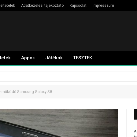
eltételek
Adatkezelési tájékoztató
Kapcsolat
Impresszum
letek
Appok
Játékok
TESZTEK
gy működő Samsung Galaxy S8
A
t