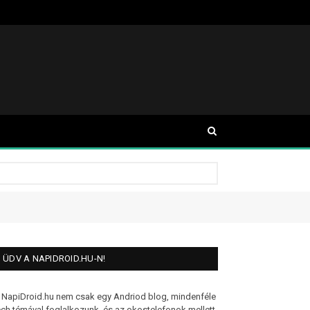
ÜDV A NAPIDROID.HU-N!
 NapiDroid.hu nem csak egy Andriod blog, mindenféle
ech témával foglalkozunk, és az okostelefonok mellett