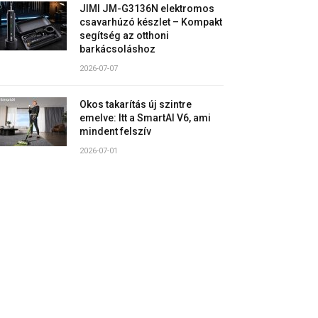
JIMI JM-G3136N elektromos
csavarhúzó készlet – Kompakt
segítség az otthoni
barkácsoláshoz
2026-07-07
Okos takarítás új szintre
emelve: Itt a SmartAI V6, ami
mindent felszív
2026-07-01