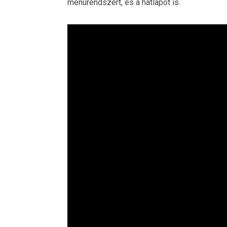
menürendszert, és a hátlapot is.