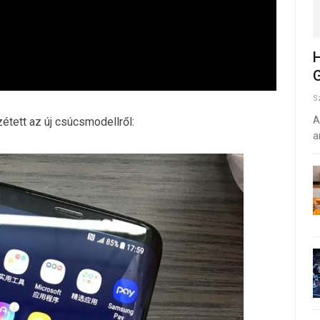
H
G
S
A
étett az új csúcsmodellről:
a