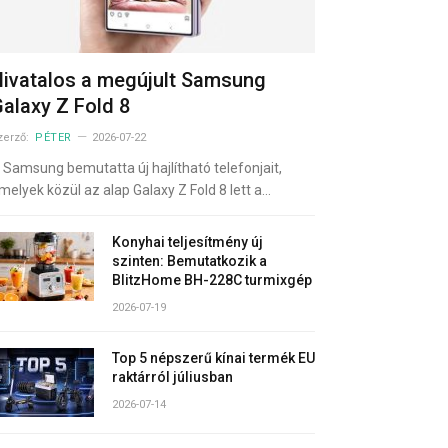
ivatalos a megújult Samsung
alaxy Z Fold 8
zerző:
PÉTER
2026-07-22
 Samsung bemutatta új hajlítható telefonjait,
melyek közül az alap Galaxy Z Fold 8 lett a…
Konyhai teljesítmény új
szinten: Bemutatkozik a
BlitzHome BH-228C turmixgép
2026-07-19
Top 5 népszerű kínai termék EU
raktárról júliusban
2026-07-14