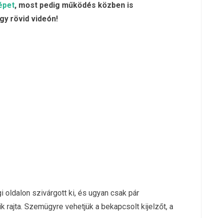
épet
, most pedig működés közben is
y rövid videón!
 oldalon szivárgott ki, és ugyan csak pár
rajta. Szemügyre vehetjük a bekapcsolt kijelzőt, a