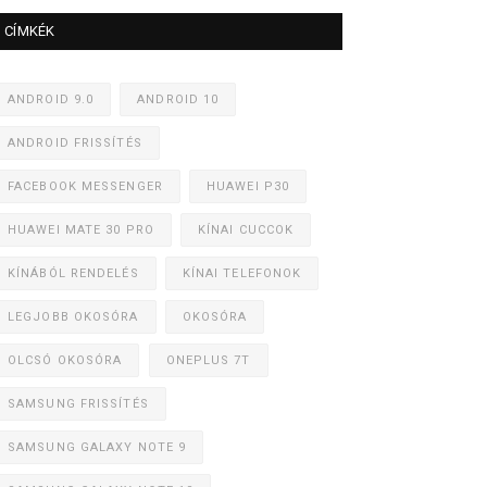
CÍMKÉK
ANDROID 9.0
ANDROID 10
ANDROID FRISSÍTÉS
FACEBOOK MESSENGER
HUAWEI P30
HUAWEI MATE 30 PRO
KÍNAI CUCCOK
KÍNÁBÓL RENDELÉS
KÍNAI TELEFONOK
LEGJOBB OKOSÓRA
OKOSÓRA
OLCSÓ OKOSÓRA
ONEPLUS 7T
SAMSUNG FRISSÍTÉS
SAMSUNG GALAXY NOTE 9