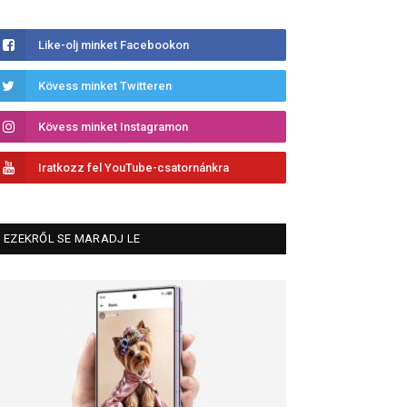
Like-olj minket Facebookon
Kövess minket Twitteren
Kövess minket Instagramon
Iratkozz fel YouTube-csatornánkra
EZEKRŐL SE MARADJ LE