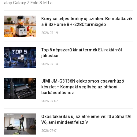
alap Galaxy Z Fold 8 lett a…
Konyhai teljesítmény új szinten: Bemutatkozik
a BlitzHome BH-228C turmixgép
2026-07-19
Top 5 népszerű kínai termék EU raktárról
júliusban
2026-07-14
JIMI JM-G3136N elektromos csavarhúzó
készlet – Kompakt segítség az otthoni
barkácsoláshoz
2026-07-07
Okos takarítás új szintre emelve: Itt a SmartAI
V6, ami mindent felszív
2026-07-01