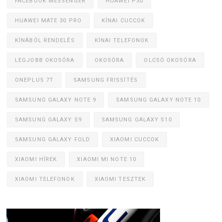
FACEBOOK MESSENGER
HUAWEI P30
HUAWEI MATE 30 PRO
KÍNAI CUCCOK
KÍNÁBÓL RENDELÉS
KÍNAI TELEFONOK
LEGJOBB OKOSÓRA
OKOSÓRA
OLCSÓ OKOSÓRA
ONEPLUS 7T
SAMSUNG FRISSÍTÉS
SAMSUNG GALAXY NOTE 9
SAMSUNG GALAXY NOTE 10
SAMSUNG GALAXY S9
SAMSUNG GALAXY S10
SAMSUNG GALAXY FOLD
XIAOMI CUCCOK
XIAOMI HÍREK
XIAOMI MI NOTE 10
XIAOMI TELEFONOK
XIAOMI TESZTEK