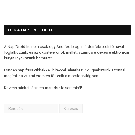
ÜDV A NAPIDROID.HU-N!
A NapiDroid.hu nem csak egy Andriod blog, mindenféle tech témával
foglalkozunk, és az okostelefonok mellett számos érdekes elektronikai
kütyüt igyekszünk bemutatni.
Minden nap friss cikkekkel, hírekkel jelentkezünk, igyekszünk azonnal
megírni, ha valami érdekes történik a mobilos világban.
Kövess minket, és nem maradsz le semmiről!