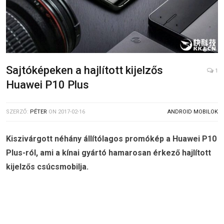
Sajtóképeken a hajlított kijelzős
1
Huawei P10 Plus
SZERZŐ:
PÉTER
ON
2017-02-16
ANDROID MOBILOK
Kiszivárgott néhány állítólagos promókép a Huawei P10
Plus-ról, ami a kínai gyártó hamarosan érkező hajlított
kijelzős csúcsmobilja.