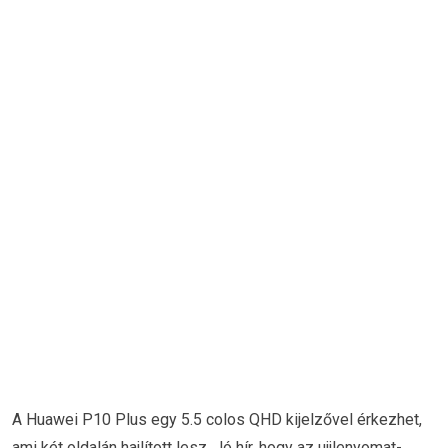
A Huawei P10 Plus egy 5.5 colos QHD kijelzővel érkezhet,
ami két oldalán hajlított lesz. Jó hír, hogy az ujjlenyomat-