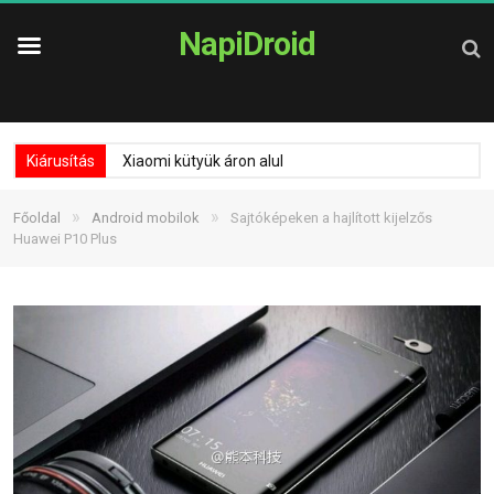
NapiDroid
Kiárusítás
Xiaomi kütyük áron alul
»
»
Főoldal
Android mobilok
Sajtóképeken a hajlított kijelzős
Huawei P10 Plus