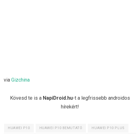
via
Gizchina
Kövesd te is a
NapiDroid.hu
-t a legfrissebb androidos
hírekért!
HUAWEI P10
HUAWEI P10 BEMUTATÓ
HUAWEI P10 PLUS