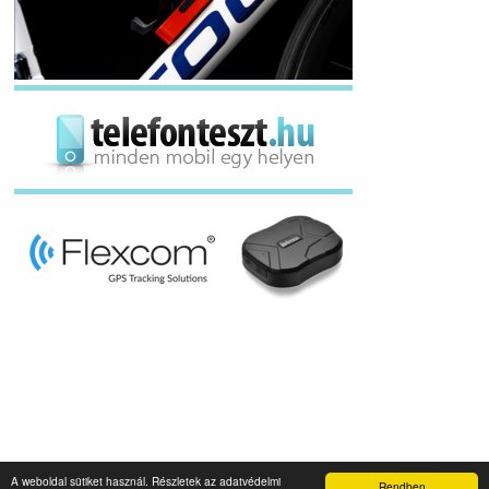
A weboldal sütiket használ. Részletek az adatvédelmi
Rendben