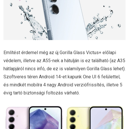
Említést érdemel még az új Gorilla Glass Victus+ előlapi
védelem, illetve az A55-nek a hátulján is ez található (az A35
hátlapjáról nincs infó, de ez is valamilyen Gorilla Glass lehet).
Szoftveres téren Android 14-et kapunk One UI 6 felülettel,
és mindkét mobilra 4 nagy Android verziófrissítés, illetve 5
évig tartó biztonsági foltozás várható.