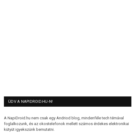
ÜDV A NAPIDROID.HU-N!
A NapiDroid.hu nem csak egy Andriod blog, mindenféle tech témával
foglalkozunk, és az okostelefonok mellett számos érdekes elektronikai
kütyüt igyekszünk bemutatni.