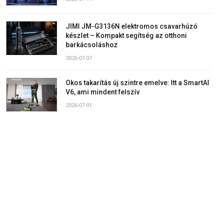
JIMI JM-G3136N elektromos csavarhúzó
készlet – Kompakt segítség az otthoni
barkácsoláshoz
2026-07-07
Okos takarítás új szintre emelve: Itt a SmartAI
V6, ami mindent felszív
2026-07-01