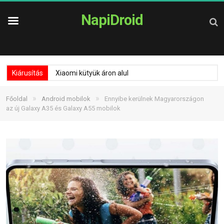
NapiDroid
Kiárusítás
Xiaomi kütyük áron alul
»
»
Főoldal
Android mobilok
Ennyibe kerülnek Magyarországon
az új Galaxy A35 és Galaxy A55 mobilok