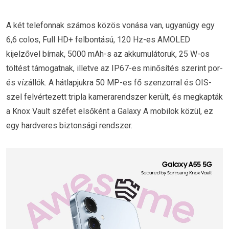
A két telefonnak számos közös vonása van, ugyanúgy egy
6,6 colos, Full HD+ felbontású, 120 Hz-es AMOLED
kijelzővel bírnak, 5000 mAh-s az akkumulátoruk, 25 W-os
töltést támogatnak, illetve az IP67-es minősítés szerint por-
és vízállók. A hátlapjukra 50 MP-es fő szenzorral és OIS-
szel felvértezett tripla kamerarendszer került, és megkapták
a Knox Vault széfet elsőként a Galaxy A mobilok közül, ez
egy hardveres biztonsági rendszer.