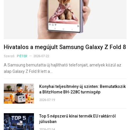
Hivatalos a megújult Samsung Galaxy Z Fold 8
Szerző:
PÉTER
2026-07-22
A Samsung bemutatta új hajlítható telefonjait, amelyek közül az
alap Galaxy Z Fold 8 lett a…
Konyhai teljesítmény új szinten: Bemutatkozik
a BlitzHome BH-228C turmixgép
2026-07-19
Top 5 népszerű kínai termék EU raktárról
júliusban
2026-07-14