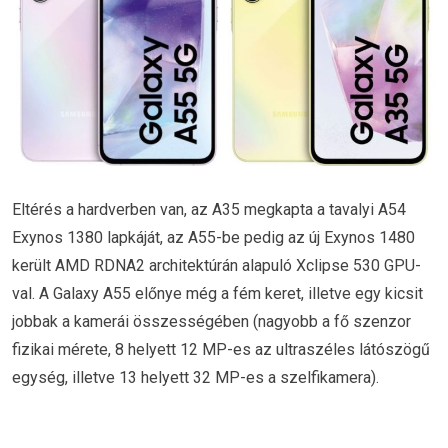
Eltérés a hardverben van, az A35 megkapta a tavalyi A54
Exynos 1380 lapkáját, az A55-be pedig az új Exynos 1480
került AMD RDNA2 architektúrán alapuló Xclipse 530 GPU-
val. A Galaxy A55 előnye még a fém keret, illetve egy kicsit
jobbak a kamerái összességében (nagyobb a fő szenzor
fizikai mérete, 8 helyett 12 MP-es az ultraszéles látószögű
egység, illetve 13 helyett 32 MP-es a szelfikamera).