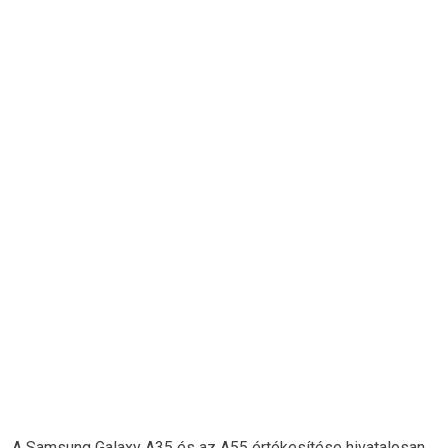
A Samsung Galaxy A35 és az A55 értékesítése hivatalosan