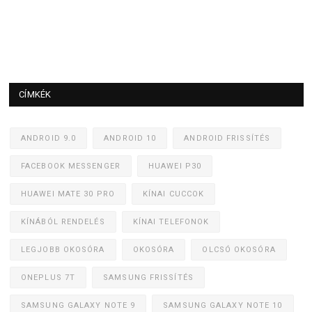
CÍMKÉK
ANDROID 9.0
ANDROID 10
ANDROID FRISSÍTÉS
FACEBOOK MESSENGER
HUAWEI P30
HUAWEI MATE 30 PRO
KÍNAI CUCCOK
KÍNÁBÓL RENDELÉS
KÍNAI TELEFONOK
LEGJOBB OKOSÓRA
OKOSÓRA
OLCSÓ OKOSÓRA
ONEPLUS 7T
SAMSUNG FRISSÍTÉS
SAMSUNG GALAXY NOTE 9
SAMSUNG GALAXY NOTE 10