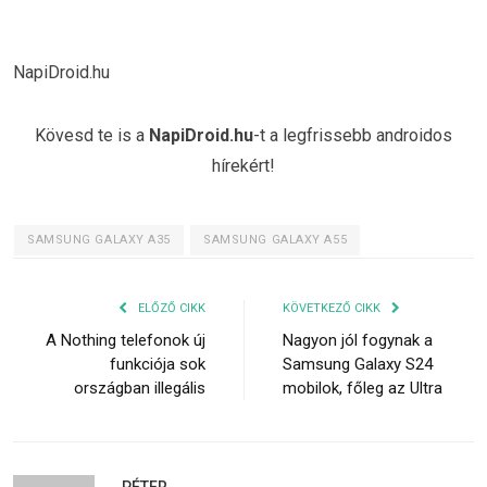
NapiDroid.hu
Kövesd te is a
NapiDroid.hu
-t a legfrissebb androidos
hírekért!
SAMSUNG GALAXY A35
SAMSUNG GALAXY A55
ELŐZŐ CIKK
KÖVETKEZŐ CIKK
A Nothing telefonok új
Nagyon jól fogynak a
funkciója sok
Samsung Galaxy S24
országban illegális
mobilok, főleg az Ultra