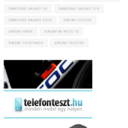
SAMSUNG GALAXY S9
SAMSUNG GALAXY S10
SAMSUNG GALAXY FOLD
XIAOMI CUCCOK
XIAOMI HÍREK
XIAOMI MI NOTE 10
XIAOMI TELEFONOK
XIAOMI TESZTEK