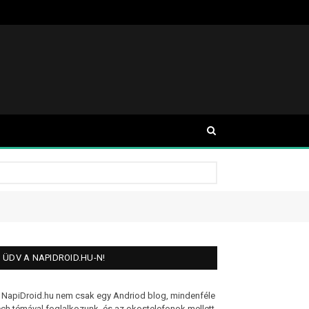
ÜDV A NAPIDROID.HU-N!
 NapiDroid.hu nem csak egy Andriod blog, mindenféle
ech témával foglalkozunk, és az okostelefonok mellett