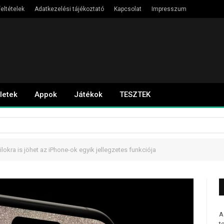
eltételek
Adatkezelési tájékoztató
Kapcsolat
Impresszum
letek
Appok
Játékok
TESZTEK
kra is jöhet az iPhone-ok egyik jellegzetes funkciója
A
t