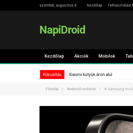
szombat, augusztus 8
Kezdőlap
Felhasználási f
NapiDroid
Kezdőlap
Akciók
Mobilok
Tab
Kiárusítás
Xiaomi kütyük áron alul
»
»
Főoldal
Android mobilok
A Samsung mobilo