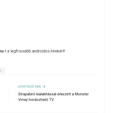
hu
-t a legfrissebb androidos hírekért!
ÉS
K
KÖVETKEZŐ CIKK
o
Strapabíró kialakítással érkezett a Monster
6
Vmay hordozható TV