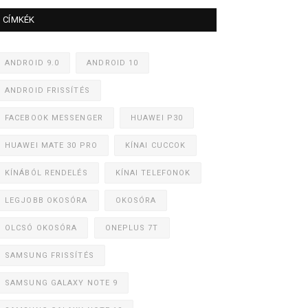
CÍMKÉK
ANDROID 9.0
ANDROID 10
ANDROID FRISSÍTÉS
FACEBOOK MESSENGER
HUAWEI P30
HUAWEI MATE 30 PRO
KÍNAI CUCCOK
KÍNÁBÓL RENDELÉS
KÍNAI TELEFONOK
LEGJOBB OKOSÓRA
OKOSÓRA
OLCSÓ OKOSÓRA
ONEPLUS 7T
SAMSUNG FRISSÍTÉS
SAMSUNG GALAXY NOTE 9