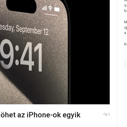
s
b
M
i
a
K
öhet az iPhone-ok egyik
0