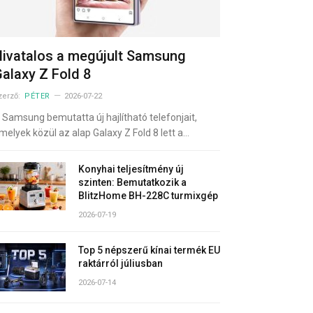
ivatalos a megújult Samsung
alaxy Z Fold 8
zerző:
PÉTER
2026-07-22
 Samsung bemutatta új hajlítható telefonjait,
melyek közül az alap Galaxy Z Fold 8 lett a…
Konyhai teljesítmény új
szinten: Bemutatkozik a
BlitzHome BH-228C turmixgép
2026-07-19
Top 5 népszerű kínai termék EU
raktárról júliusban
2026-07-14