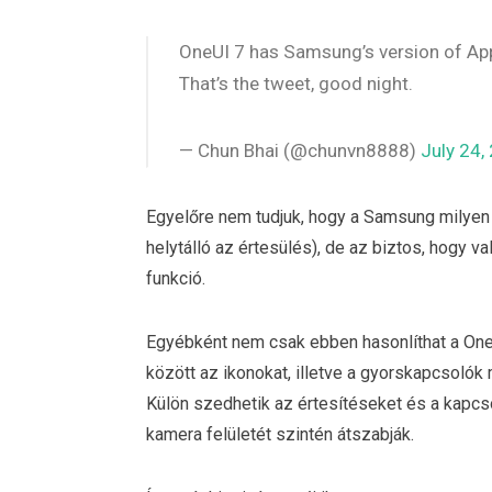
OneUI 7 has Samsung’s version of Appl
That’s the tweet, good night.
— Chun Bhai (@chunvn8888)
July 24,
Egyelőre nem tudjuk, hogy a Samsung milyen
helytálló az értesülés), de az biztos, hogy va
funkció.
Egyébként nem csak ebben hasonlíthat a One 
között az ikonokat, illetve a gyorskapcsolók m
Külön szedhetik az értesítéseket és a kapcso
kamera felületét szintén átszabják.