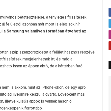
nyilvános bétatesztelése, a tényleges frissítések
új felületről azonban már most is elég sok hír
ul
a Samsung valamilyen formában átveheti az
zottan szép szenzorszigetet a felület hasznos részévé
otfrissítések megjelenhetnek itt, és még a
ozható innen az éppen aktív, de a háttérben futó
a nem is akkora, mint az iPhone-okon, de egy apró
állítólag ilyesmire készül a gyártó. Egyébként más
on, illetve külsős appok is vannak hasonló
ndenképpen kiforrottabb.