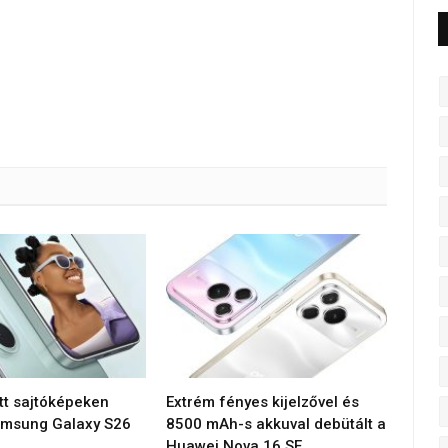
tt sajtóképeken
Extrém fényes kijelzővel és
amsung Galaxy S26
8500 mAh-s akkuval debütált a
Huawei Nova 16 SE