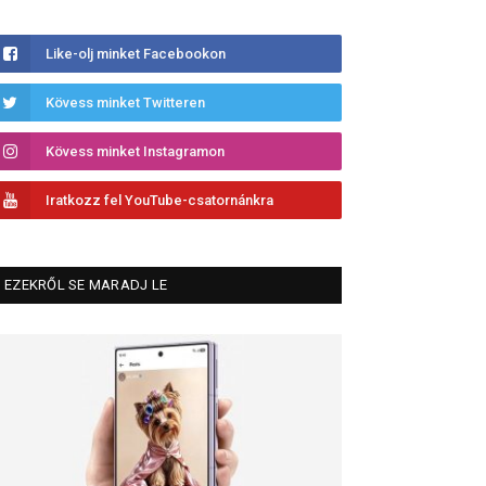
Like-olj minket Facebookon
Kövess minket Twitteren
Kövess minket Instagramon
Iratkozz fel YouTube-csatornánkra
EZEKRŐL SE MARADJ LE