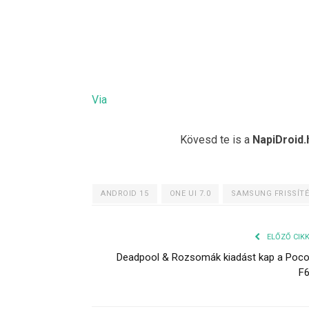
Via
Kövesd te is a
NapiDroid.
ANDROID 15
ONE UI 7.0
SAMSUNG FRISSÍT
ELŐZŐ CIK
Deadpool & Rozsomák kiadást kap a Poc
F