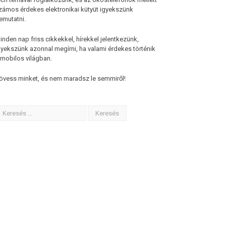
zámos érdekes elektronikai kütyüt igyekszünk
emutatni.
inden nap friss cikkekkel, hírekkel jelentkezünk,
gyekszünk azonnal megírni, ha valami érdekes történik
 mobilos világban.
övess minket, és nem maradsz le semmiről!