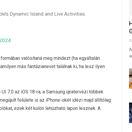
e’s Dynamic Island and Live Activities.
H
G
 2024
S
A
a
 formában valósítaná meg mindezt (ha egyáltalán
lamilyen más fantázianevet találnak ki, ha lesz ilyen
UI 7.0 az iOS 18-ra, a Samsung újratervezi többek
egújult felülete is az iPhone-okét idézi majd állítólag.
lókat, ezek két külön lehúzható lapon lesznek. A