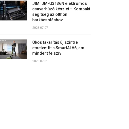
JIMI JM-G3136N elektromos
csavarhúzó készlet – Kompakt
segítség az otthoni
barkácsoláshoz
2026-07-07
Okos takarítás új szintre
emelve: Itt a SmartAI V6, ami
mindent felszív
2026-07-01