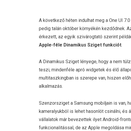
A következő héten indulhat meg a One UI 7.0 
pedig talán október környékén kezdődnek. Az 
érkezett, az egyik szivárogtató szerint példá
Apple-féle Dinamikus Sziget funkciót
.
A Dinamikus Sziget lényege, hogy a nem túl
teszi, mindenféle apró widgetek és élő állap
multitaszkingban is szerepe van, hiszen előh
alkalmazás.
Szenzorsziget a Samsung mobiljain is van, h
kameralyukból is lehet hasonlót csinálni, és 
vállalatok már bevezettek ilyet Android-front
funkcionalitással, de az Apple megoldása mi