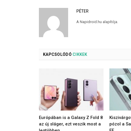
PÉTER
A Napidroid.hu alapítója.
KAPCSOLÓDÓ
CIKKEK
Európában is a Galaxy Z Fold 8
Kiszivárgo
az új sláger, ezt veszik most a
pózol a S
legtöbben
FE