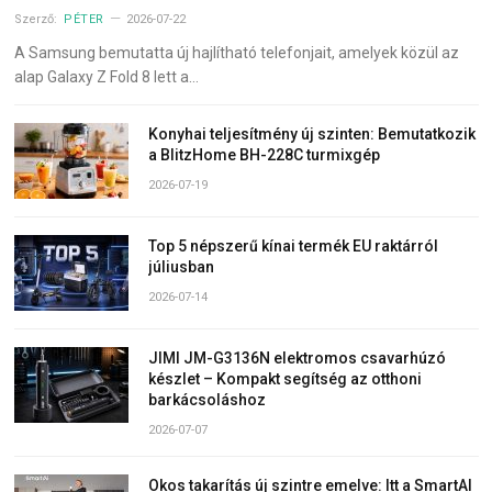
Szerző:
PÉTER
2026-07-22
A Samsung bemutatta új hajlítható telefonjait, amelyek közül az
alap Galaxy Z Fold 8 lett a…
Konyhai teljesítmény új szinten: Bemutatkozik
a BlitzHome BH-228C turmixgép
2026-07-19
Top 5 népszerű kínai termék EU raktárról
júliusban
2026-07-14
JIMI JM-G3136N elektromos csavarhúzó
készlet – Kompakt segítség az otthoni
barkácsoláshoz
2026-07-07
Okos takarítás új szintre emelve: Itt a SmartAI