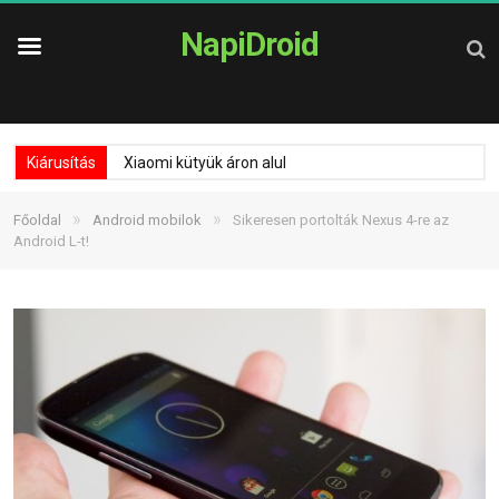
NapiDroid
Kiárusítás
Xiaomi kütyük áron alul
»
»
Főoldal
Android mobilok
Sikeresen portolták Nexus 4-re az
Android L-t!