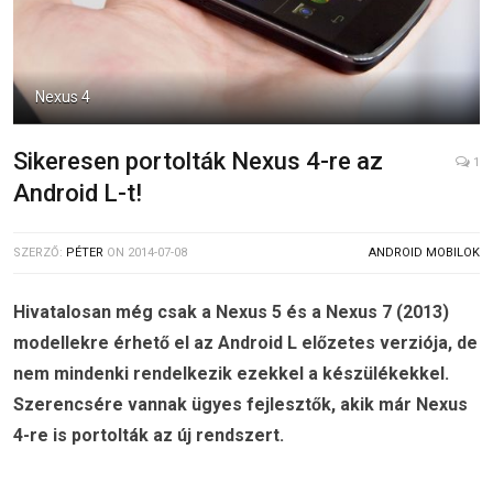
Nexus 4
Sikeresen portolták Nexus 4-re az
1
Android L-t!
SZERZŐ:
PÉTER
ON
2014-07-08
ANDROID MOBILOK
Hivatalosan még csak a Nexus 5 és a Nexus 7 (2013)
modellekre érhető el az Android L előzetes verziója, de
nem mindenki rendelkezik ezekkel a készülékekkel.
Szerencsére vannak ügyes fejlesztők, akik már Nexus
4-re is portolták az új rendszert.