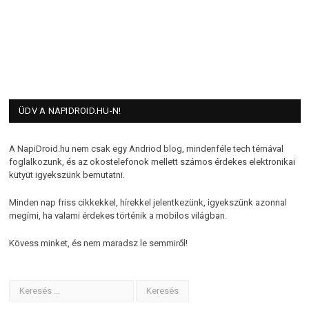
ÜDV A NAPIDROID.HU-N!
A NapiDroid.hu nem csak egy Andriod blog, mindenféle tech témával
foglalkozunk, és az okostelefonok mellett számos érdekes elektronikai
kütyüt igyekszünk bemutatni.
Minden nap friss cikkekkel, hírekkel jelentkezünk, igyekszünk azonnal
megírni, ha valami érdekes történik a mobilos világban.
Kövess minket, és nem maradsz le semmiről!