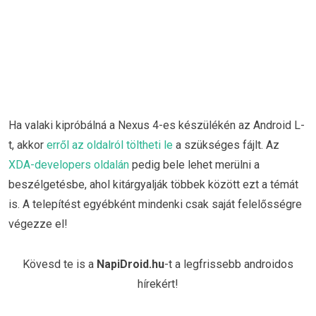
Ha valaki kipróbálná a Nexus 4-es készülékén az Android L-
t, akkor
erről az oldalról töltheti le
a szükséges fájlt. Az
XDA-developers oldalán
pedig bele lehet merülni a
beszélgetésbe, ahol kitárgyalják többek között ezt a témát
is. A telepítést egyébként mindenki csak saját felelősségre
végezze el!
Kövesd te is a
NapiDroid.hu
-t a legfrissebb androidos
hírekért!