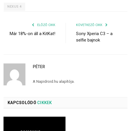
NEXUS 4
ELŐZŐ CIKK
KÖVETKEZŐ CIKK
Már 18%-on áll a KitKat!
Sony Xperia C3 – a
selfie bajnok
PÉTER
A Napidroid.hu alapítója.
KAPCSOLÓDÓ
CIKKEK