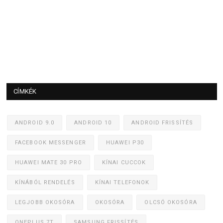
CÍMKÉK
ANDROID 9.0
ANDROID 10
ANDROID FRISSÍTÉS
FACEBOOK MESSENGER
HUAWEI P30
HUAWEI MATE 30 PRO
KÍNAI CUCCOK
KÍNÁBÓL RENDELÉS
KÍNAI TELEFONOK
LEGJOBB OKOSÓRA
OKOSÓRA
OLCSÓ OKOSÓRA
ONEPLUS 7T
SAMSUNG FRISSÍTÉS