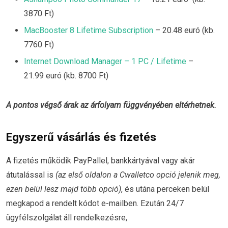
3870 Ft)
MacBooster 8 Lifetime Subscription
– 20.48 euró (kb.
7760 Ft)
Internet Download Manager – 1 PC / Lifetime
–
21.99 euró (kb. 8700 Ft)
A pontos végső árak az árfolyam függvényében eltérhetnek.
Egyszerű vásárlás és fizetés
A fizetés működik PayPallel, bankkártyával vagy akár
átutalással is
(az első oldalon a Cwalletco opció jelenik meg,
ezen belül lesz majd több opció)
, és utána perceken belül
megkapod a rendelt kódot e-mailben. Ezután 24/7
ügyfélszolgálat áll rendelkezésre,