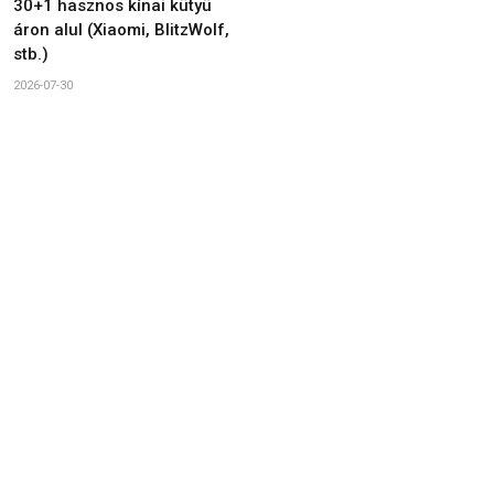
30+1 hasznos kínai kütyü
áron alul (Xiaomi, BlitzWolf,
stb.)
2026-07-30