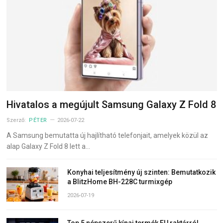
Hivatalos a megújult Samsung Galaxy Z Fold 8
Szerző:
PÉTER
2026-07-22
A Samsung bemutatta új hajlítható telefonjait, amelyek közül az
alap Galaxy Z Fold 8 lett a…
Konyhai teljesítmény új szinten: Bemutatkozik
a BlitzHome BH-228C turmixgép
2026-07-19
Top 5 népszerű kínai termék EU raktárról