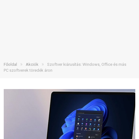
»
»
Főoldal
Akciók
Szoftver kiárusítás: Windows, Office és más
PC szoftverek töredék áron