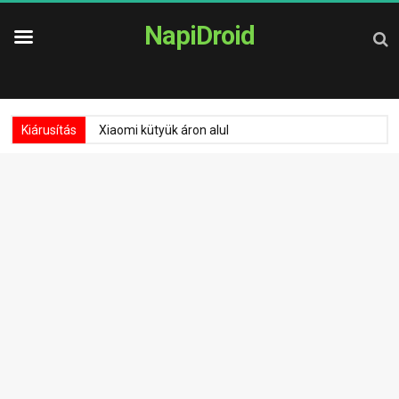
NapiDroid
Kiárusítás
Xiaomi kütyük áron alul