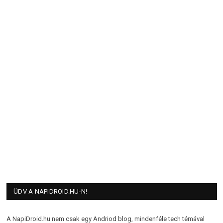
ÜDV A NAPIDROID.HU-N!
A NapiDroid.hu nem csak egy Andriod blog, mindenféle tech témával