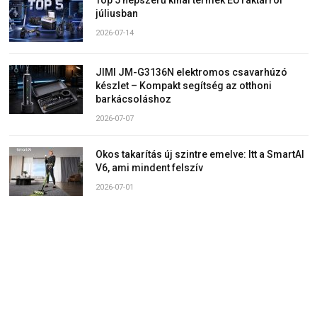
júliusban
2026-07-14
JIMI JM-G3136N elektromos csavarhúzó
készlet – Kompakt segítség az otthoni
barkácsoláshoz
2026-07-07
Okos takarítás új szintre emelve: Itt a SmartAI
V6, ami mindent felszív
2026-07-01