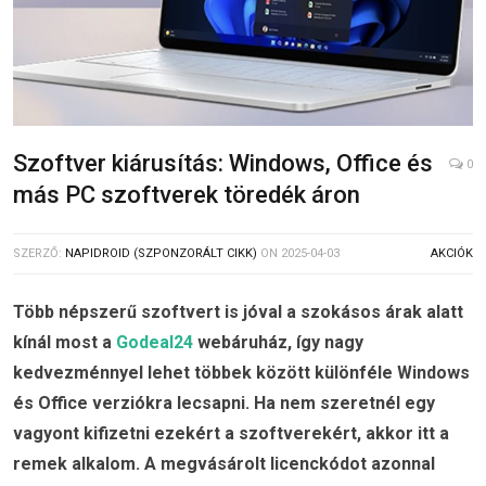
Szoftver kiárusítás: Windows, Office és
0
más PC szoftverek töredék áron
SZERZŐ:
NAPIDROID (SZPONZORÁLT CIKK)
ON
2025-04-03
AKCIÓK
Több népszerű szoftvert is jóval a szokásos árak alatt
kínál most a
Godeal24
webáruház, így nagy
kedvezménnyel lehet többek között különféle Windows
és Office verziókra lecsapni. Ha nem szeretnél egy
vagyont kifizetni ezekért a szoftverekért, akkor itt a
remek alkalom. A megvásárolt licenckódot azonnal