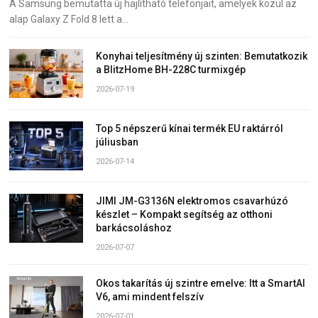
A Samsung bemutatta új hajlítható telefonjait, amelyek közül az
alap Galaxy Z Fold 8 lett a…
Konyhai teljesítmény új szinten: Bemutatkozik
a BlitzHome BH-228C turmixgép
2026-07-19
Top 5 népszerű kínai termék EU raktárról
júliusban
2026-07-14
JIMI JM-G3136N elektromos csavarhúzó
készlet – Kompakt segítség az otthoni
barkácsoláshoz
2026-07-07
Okos takarítás új szintre emelve: Itt a SmartAI
V6, ami mindent felszív
2026-07-01