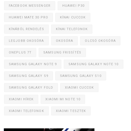
FACEBOOK MESSENGER
HUAWEI P30
HUAWEI MATE 30 PRO
KÍNAI CUCCOK
KÍNÁBÓL RENDELÉS
KÍNAI TELEFONOK
LEGJOBB OKOSÓRA
OKOSÓRA
OLCSÓ OKOSÓRA
ONEPLUS 7T
SAMSUNG FRISSÍTÉS
SAMSUNG GALAXY NOTE 9
SAMSUNG GALAXY NOTE 10
SAMSUNG GALAXY S9
SAMSUNG GALAXY S10
SAMSUNG GALAXY FOLD
XIAOMI CUCCOK
XIAOMI HÍREK
XIAOMI MI NOTE 10
XIAOMI TELEFONOK
XIAOMI TESZTEK