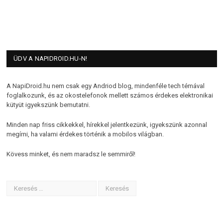
ÜDV A NAPIDROID.HU-N!
A NapiDroid.hu nem csak egy Andriod blog, mindenféle tech témával
foglalkozunk, és az okostelefonok mellett számos érdekes elektronikai
kütyüt igyekszünk bemutatni.
Minden nap friss cikkekkel, hírekkel jelentkezünk, igyekszünk azonnal
megírni, ha valami érdekes történik a mobilos világban.
Kövess minket, és nem maradsz le semmiről!