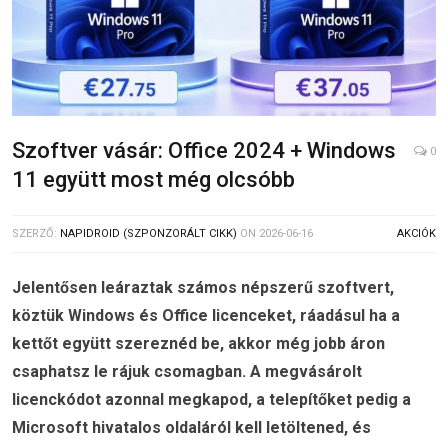
Szoftver vásár: Office 2024 + Windows
0
11 együtt most még olcsóbb
SZERZŐ:
NAPIDROID (SZPONZORÁLT CIKK)
ON
2026-06-16
AKCIÓK
Jelentősen leáraztak számos népszerű szoftvert,
köztük Windows és Office licenceket, ráadásul ha a
kettőt együtt szereznéd be, akkor még jobb áron
csaphatsz le rájuk csomagban. A megvásárolt
licenckódot azonnal megkapod, a telepítőket pedig a
Microsoft hivatalos oldaláról kell letöltened, és