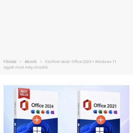
»
»
Főoldal
Akciók
Szoftver vásár: Office 2024 + Windows 11
együtt most még olcsóbb