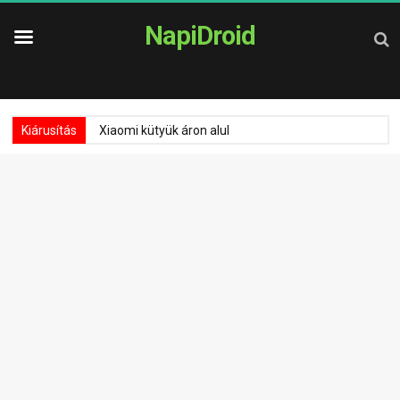
NapiDroid
Kiárusítás
Xiaomi kütyük áron alul