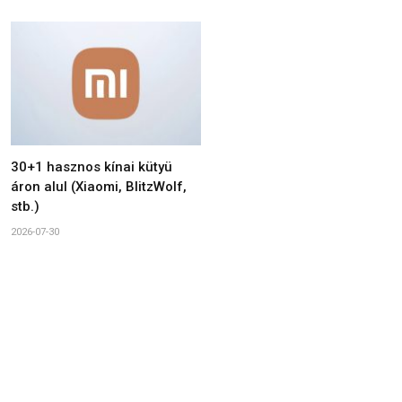
30+1 hasznos kínai kütyü
áron alul (Xiaomi, BlitzWolf,
stb.)
2026-07-30