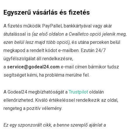
Egyszerű vásárlás és fizetés
A fizetés működik PayPallel, bankkártyával vagy akár
átutalással is
(az első oldalon a Cwalletco opció jelenik meg,
ezen belül lesz majd több opció)
, és utána perceken belül
megkapod a rendelt kódot e-mailben. Ezután 24/7
ügyfélszolgálat áll rendelkezésre,
a
service@godeal24.com
e-mail címen bármikor tudsz
segítséget kérni, ha probléma merülne fel.
A Godeal24 megbízhatóságát a
Trustpilot
oldalán
ellenőrizheted. Kiváló értékeléssel rendelkezik az oldal,
rengeteg a pozitív vélemény.
Ez egy szponzorált cikk,
a benne szereplő ajánlat a