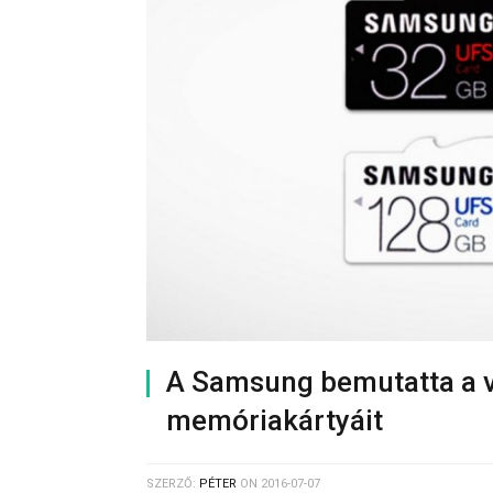
A Samsung bemutatta a v
memóriakártyáit
SZERZŐ:
PÉTER
ON
2016-07-07