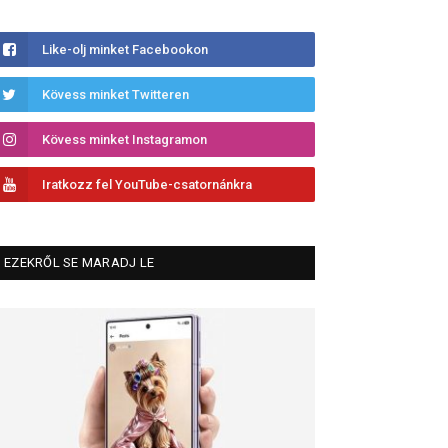
Like-olj minket Facebookon
Kövess minket Twitteren
Kövess minket Instagramon
Iratkozz fel YouTube-csatornánkra
EZEKRŐL SE MARADJ LE