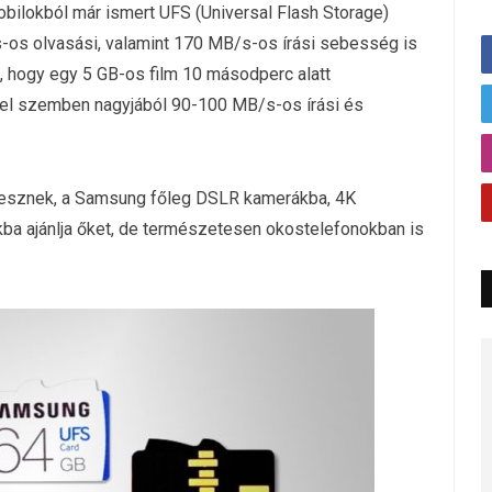
ilokból már ismert UFS (Universal Flash Storage)
os olvasási, valamint 170 MB/s-os írási sebesség is
ul, hogy egy 5 GB-os film 10 másodperc alatt
zel szemben nagyjából 90-100 MB/s-os írási és
 lesznek, a Samsung főleg DSLR kamerákba, 4K
a ajánlja őket, de természetesen okostelefonokban is