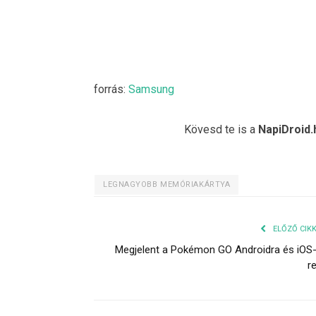
forrás:
Samsung
Kövesd te is a
NapiDroid.
LEGNAGYOBB MEMÓRIAKÁRTYA
ELŐZŐ CIK
Megjelent a Pokémon GO Androidra és iOS
r