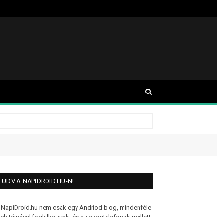
ÜDV A NAPIDROID.HU-N!
 NapiDroid.hu nem csak egy Andriod blog, mindenféle
ech témával foglalkozunk, és az okostelefonok mellett