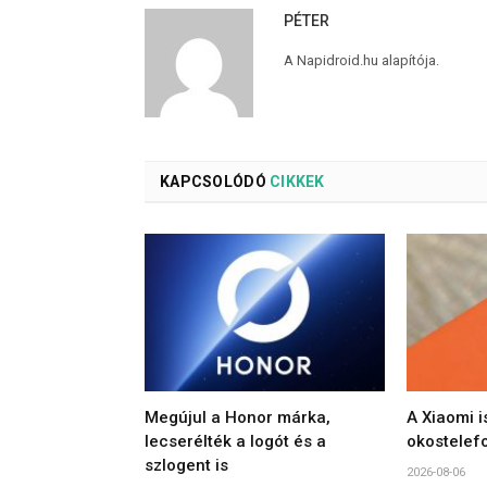
PÉTER
A Napidroid.hu alapítója.
KAPCSOLÓDÓ
CIKKEK
Megújul a Honor márka,
A Xiaomi i
lecserélték a logót és a
okostelef
szlogent is
2026-08-06