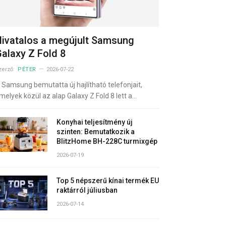
ivatalos a megújult Samsung
alaxy Z Fold 8
zerző:
PÉTER
2026-07-22
 Samsung bemutatta új hajlítható telefonjait,
melyek közül az alap Galaxy Z Fold 8 lett a…
Konyhai teljesítmény új
szinten: Bemutatkozik a
BlitzHome BH-228C turmixgép
2026-07-19
Top 5 népszerű kínai termék EU
raktárról júliusban
2026-07-14