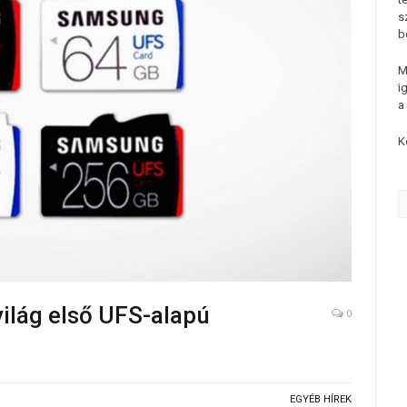
s
b
M
i
a
K
ilág első UFS-alapú
0
EGYÉB HÍREK