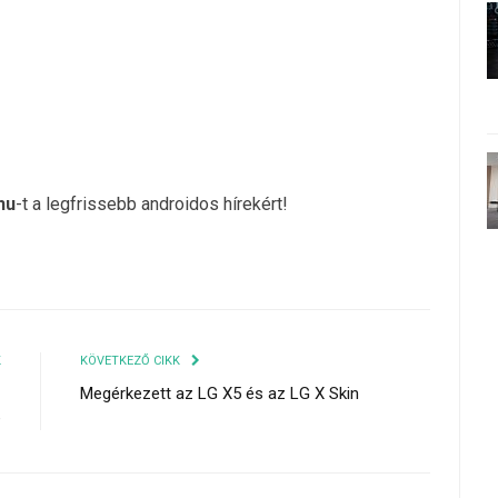
hu
-t a legfrissebb androidos hírekért!
K
KÖVETKEZŐ CIKK
-
Megérkezett az LG X5 és az LG X Skin
e