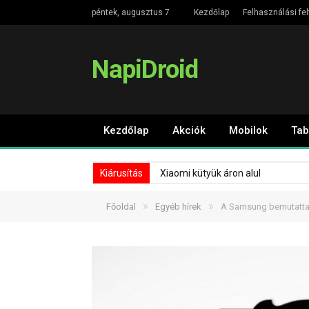
péntek, augusztus 7
Kezdőlap
Felhasználási fel
NapiDroid
Kezdőlap
Akciók
Mobilok
Tab
Kiárusítás
Xiaomi kütyük áron alul
»
»
Főoldal
Egyéb hírek
A Samsung bemutatta 