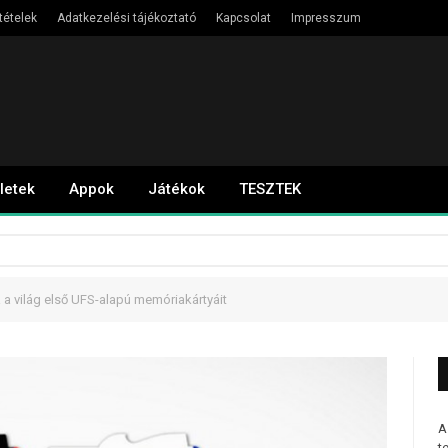
tételek
Adatkezelési tájékoztató
Kapcsolat
Impresszum
letek
Appok
Játékok
TESZTEK
a világ első UFS-alapú memóriakártyáit
A
t