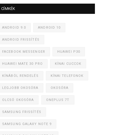
CÍMKÉK
ANDROID 9.0
ANDROID 10
ANDROID FRISSÍTÉS
FACEBOOK MESSENGER
HUAWEI P30
HUAWEI MATE 30 PRO
KÍNAI CUCCOK
KÍNÁBÓL RENDELÉS
KÍNAI TELEFONOK
LEGJOBB OKOSÓRA
OKOSÓRA
OLCSÓ OKOSÓRA
ONEPLUS 7T
SAMSUNG FRISSÍTÉS
SAMSUNG GALAXY NOTE 9