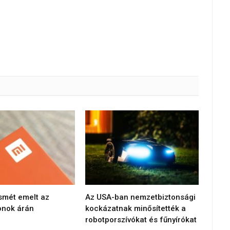
smét emelt az
Az USA-ban nemzetbiztonsági
onok árán
kockázatnak minősítették a
robotporszívókat és fűnyírókat