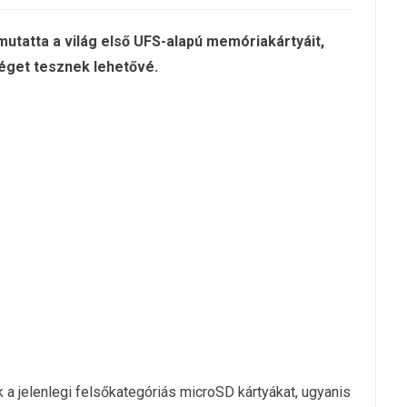
utatta a világ első UFS-alapú memóriakártyáit,
séget tesznek lehetővé.
a jelenlegi felsőkategóriás microSD kártyákat, ugyanis