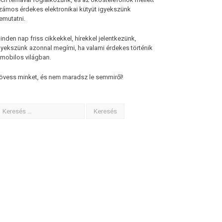
zámos érdekes elektronikai kütyüt igyekszünk
emutatni.
inden nap friss cikkekkel, hírekkel jelentkezünk,
gyekszünk azonnal megírni, ha valami érdekes történik
 mobilos világban.
övess minket, és nem maradsz le semmiről!