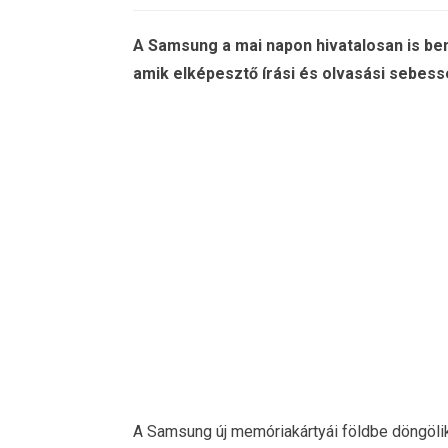
A Samsung a mai napon hivatalosan is bem
amik elképesztő írási és olvasási sebes
A Samsung új memóriakártyái földbe döngölik 