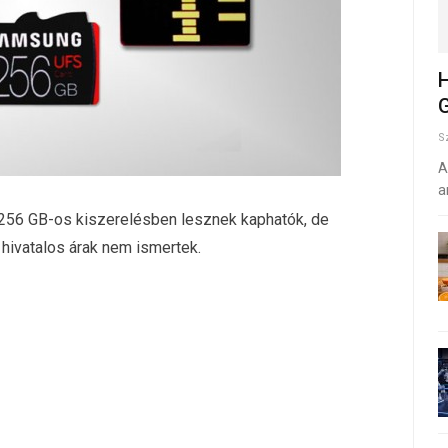
H
G
S
A
a
 256 GB-os kiszerelésben lesznek kaphatók, de
hivatalos árak nem ismertek.