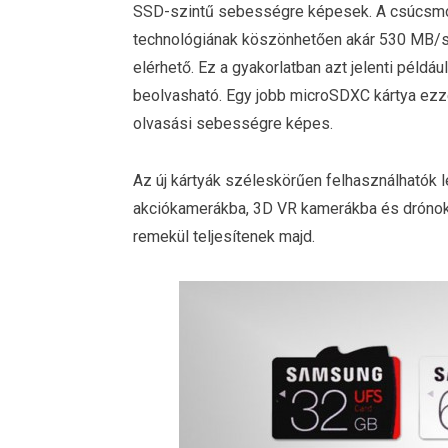
SSD-szintű sebességre képesek. A csúcsmob
technológiának köszönhetően akár 530 MB/s-
elérhető. Ez a gyakorlatban azt jelenti példá
beolvasható. Egy jobb microSDXC kártya ez
olvasási sebességre képes.
Az új kártyák széleskörűen felhasználhatók
akciókamerákba, 3D VR kamerákba és drónokb
remekül teljesítenek majd.