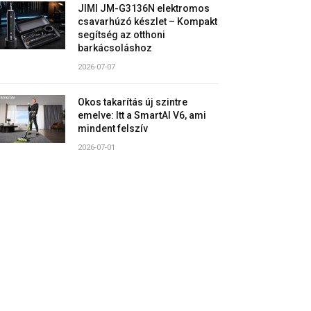
JIMI JM-G3136N elektromos
csavarhúzó készlet – Kompakt
segítség az otthoni
barkácsoláshoz
2026-07-07
Okos takarítás új szintre
emelve: Itt a SmartAI V6, ami
mindent felszív
2026-07-01