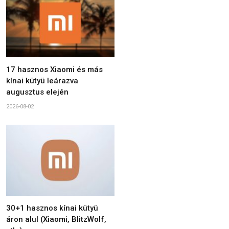
17 hasznos Xiaomi és más
kínai kütyü leárazva
augusztus elején
2026-08-02
30+1 hasznos kínai kütyü
áron alul (Xiaomi, BlitzWolf,