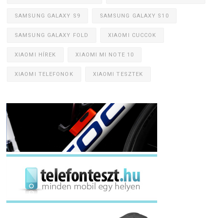
SAMSUNG GALAXY S9
SAMSUNG GALAXY S10
SAMSUNG GALAXY FOLD
XIAOMI CUCCOK
XIAOMI HÍREK
XIAOMI MI NOTE 10
XIAOMI TELEFONOK
XIAOMI TESZTEK