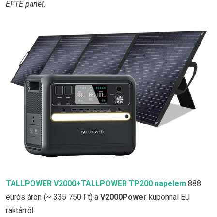
EFTE panel.
TALLPOWER V2000+TALLPOWER TP200 napelem
888
eurós áron (~ 335 750 Ft) a
V2000Power
kuponnal EU
raktárról.