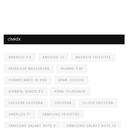
CÍMKÉK
ANDROID 9.0
ANDROID 10
ANDROID FRISSÍTÉS
FACEBOOK MESSENGER
HUAWEI P30
HUAWEI MATE 30 PRO
KÍNAI CUCCOK
KÍNÁBÓL RENDELÉS
KÍNAI TELEFONOK
LEGJOBB OKOSÓRA
OKOSÓRA
OLCSÓ OKOSÓRA
ONEPLUS 7T
SAMSUNG FRISSÍTÉS
SAMSUNG GALAXY NOTE 9
SAMSUNG GALAXY NOTE 10