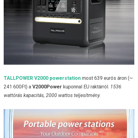
TALLPOWER V2000 powerstation
most 639 eurós áron (~
241 600Ft) a
V2000Power
kuponnal EU raktárról.
1536
wattórás kapacitás, 2000 wattos teljesítmény.