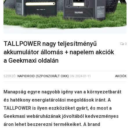
TALLPOWER nagy teljesítményű
0
akkumulátor állomás + napelem akciók
a Geekmaxi oldalán
SZERZŐ:
NAPIDROID (SZPONZORÁLT CIKK)
ON
2024-01-11
AKCIÓK
Manapság egyre nagyobb igény van a környezetbarát
és hatékony energiatárolási megoldások iránt. A
TALLPOWER is ilyen eszközöket gyárt, és most a
Geekmaxi webáruházának jóvoltából kedvezményes
áron lehet beszerezni termékeiket. A brand