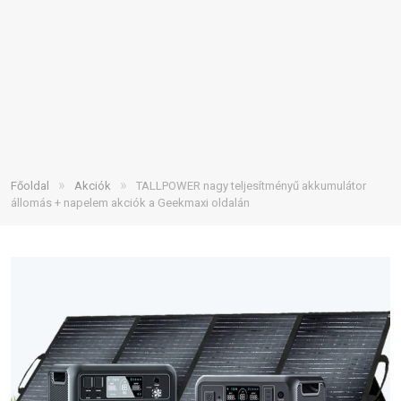
»
»
Főoldal
Akciók
TALLPOWER nagy teljesítményű akkumulátor
állomás + napelem akciók a Geekmaxi oldalán