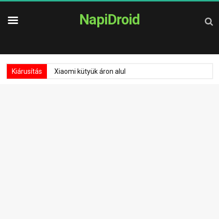
NapiDroid
Kiárusítás
Xiaomi kütyük áron alul