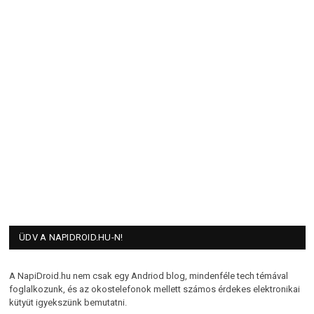
ÜDV A NAPIDROID.HU-N!
A NapiDroid.hu nem csak egy Andriod blog, mindenféle tech témával
foglalkozunk, és az okostelefonok mellett számos érdekes elektronikai
kütyüt igyekszünk bemutatni.