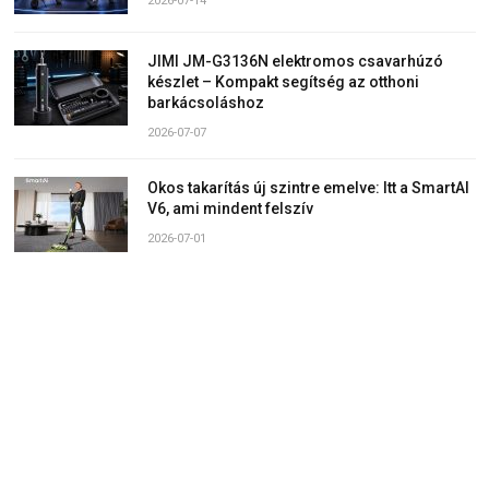
2026-07-14
JIMI JM-G3136N elektromos csavarhúzó
készlet – Kompakt segítség az otthoni
barkácsoláshoz
2026-07-07
Okos takarítás új szintre emelve: Itt a SmartAI
V6, ami mindent felszív
2026-07-01