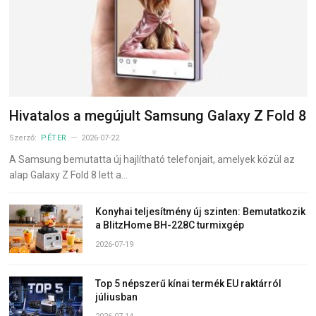
Hivatalos a megújult Samsung Galaxy Z Fold 8
Szerző:
PÉTER
2026-07-22
A Samsung bemutatta új hajlítható telefonjait, amelyek közül az
alap Galaxy Z Fold 8 lett a…
Konyhai teljesítmény új szinten: Bemutatkozik
a BlitzHome BH-228C turmixgép
2026-07-19
Top 5 népszerű kínai termék EU raktárról
júliusban