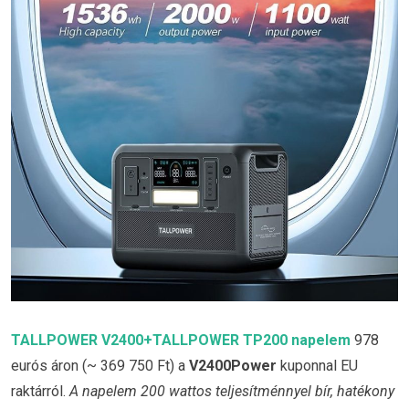
TALLPOWER V2400+TALLPOWER TP200 napelem
978
eurós áron (~ 369 750 Ft) a
V2400Power
kuponnal EU
raktárról.
A napelem 200 wattos teljesítménnyel bír, hatékony