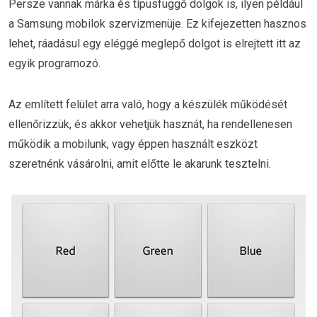
Persze vannak márka és típusfüggő dolgok is, ilyen például
a Samsung mobilok szervizmenüje. Ez kifejezetten hasznos
lehet, ráadásul egy eléggé meglepő dolgot is elrejtett itt az
egyik programozó.
Az említett felület arra való, hogy a készülék működését
ellenőrizzük, és akkor vehetjük hasznát, ha rendellenesen
működik a mobilunk, vagy éppen használt eszközt
szeretnénk vásárolni, amit előtte le akarunk tesztelni.