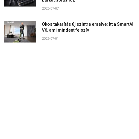
2026-07-07
Okos takarítás új szintre emelve: Itt a SmartAI
V6, ami mindent felszív
2026-07-01