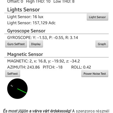
És most jöjjön a várva várt érdekesség!
A szenzoros résznél