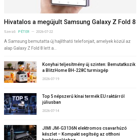
Hivatalos a megújult Samsung Galaxy Z Fold 8
Szerző:
PÉTER
2026-07-22
A Samsung bemutatta új hajlítható telefonjait, amelyek közül az
alap Galaxy Z Fold 8 lett a…
Konyhai teljesítmény új szinten: Bemutatkozik
a BlitzHome BH-228C turmixgép
2026-07-19
Top 5 népszerű kínai termék EU raktárról
júliusban
2026-07-14
JIMI JM-G3136N elektromos csavarhúzó
készlet – Kompakt segítség az otthoni
barkácsoláshoz