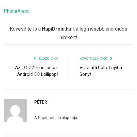
PhoneArena
Kövesd te is a
NapiDroid.hu
-t a legfrissebb androidos
hírekért!
ELŐZŐ CIKK
KÖVETKEZŐ CIKK
Az LG G2-re is jön az
Víz alatti boltot nyit a
Android 5.0 Lollipop!
Sony!
PÉTER
A Napidroid.hu alapítója.