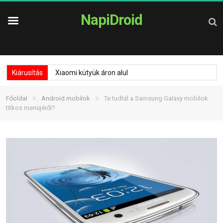
NapiDroid
Kiárusítás
Xiaomi kütyük áron alul
»
»
Főoldal
Android mobilok
Te tudtál a Samsung Galaxy mobilok
titkos menüjéről?