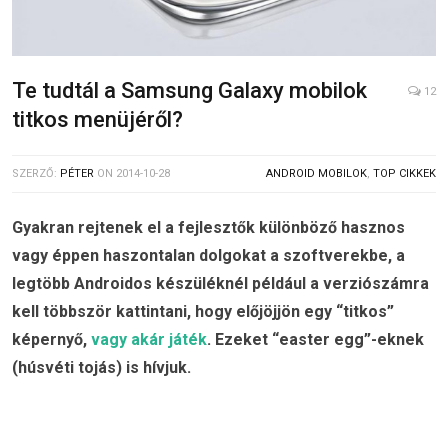
Te tudtál a Samsung Galaxy mobilok
12
titkos menüjéről?
SZERZŐ:
PÉTER
ON
2014-10-28
ANDROID MOBILOK
,
TOP CIKKEK
Gyakran rejtenek el a fejlesztők különböző hasznos
vagy éppen haszontalan dolgokat a szoftverekbe, a
legtöbb Androidos készüléknél például a verziószámra
kell többször kattintani, hogy előjöjjön egy “titkos”
képernyő,
vagy akár játék
. Ezeket “easter egg”-eknek
(húsvéti tojás) is hívjuk.