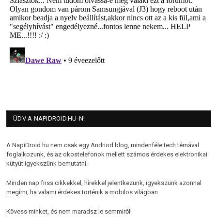
ÜDV A NAPIDROID.HU-N!
A NapiDroid.hu nem csak egy Andriod blog, mindenféle tech témával
foglalkozunk, és az okostelefonok mellett számos érdekes elektronikai
kütyüt igyekszünk bemutatni.
Minden nap friss cikkekkel, hírekkel jelentkezünk, igyekszünk azonnal
megírni, ha valami érdekes történik a mobilos világban.
Kövess minket, és nem maradsz le semmiről!