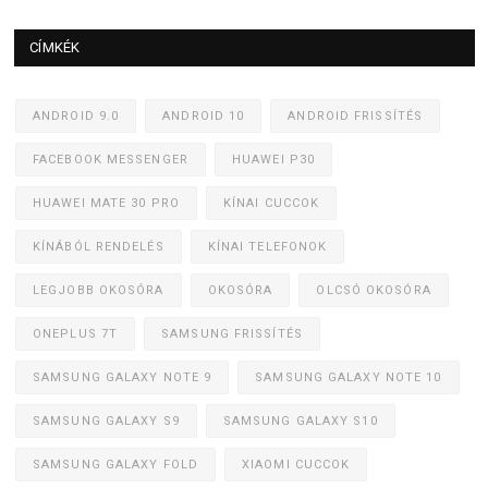
CÍMKÉK
ANDROID 9.0
ANDROID 10
ANDROID FRISSÍTÉS
FACEBOOK MESSENGER
HUAWEI P30
HUAWEI MATE 30 PRO
KÍNAI CUCCOK
KÍNÁBÓL RENDELÉS
KÍNAI TELEFONOK
LEGJOBB OKOSÓRA
OKOSÓRA
OLCSÓ OKOSÓRA
ONEPLUS 7T
SAMSUNG FRISSÍTÉS
SAMSUNG GALAXY NOTE 9
SAMSUNG GALAXY NOTE 10
SAMSUNG GALAXY S9
SAMSUNG GALAXY S10
SAMSUNG GALAXY FOLD
XIAOMI CUCCOK