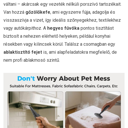
váltani – akárcsak egy vezeték nélküli porszívó tartozékait.
Van hozzá
gőzölőkefe
, ami egyszerre fújja, adagolja és
visszaszívja a vizet, így ideális szőnyegekhez, textilekhez
vagy autókárpithoz. A
hegyes fúvóka
pontos tisztítást
biztosít a nehezen elérhető helyeken, például konyhai
résekben vagy kilincsek körül. Találsz a csomagban egy
ablaktisztító fejet
is, ami alapfeladatokra megfelelő, de
nem profi ablakmosó szintű.