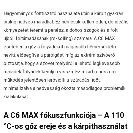
Hagyományos folttisztító használata után a kárpit gyakran
órákig nedves maradhat. Ez nemcsak kellemetlen, de ideális
környezetet teremt a penész, a dohos szagok és a folt
újbóli feltámadásának (re-soiling) számára. A C6 MAX
esetében a gőz a folyadékot magasabb hőmérsékletre
hevíti, elősegítve a párolgást, míg az extrém szívóerő
biztosítja, hogy a szövet mélyéről a lehető legkevesebb
maradék folyadék kerüljön vissza. Ez a zárt rendszerű
működés jelentősen lerövidíti a száradási időt,
minimalizálva a nedvesség okozta másodlagos problémák
kialakulását.
A C6 MAX fókuszfunkciója – A 110
°C-os gőz ereje és a kárpithasználat