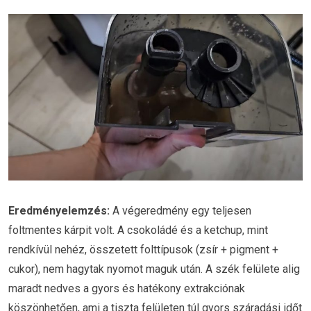
Eredményelemzés:
A végeredmény egy teljesen
foltmentes kárpit volt. A csokoládé és a ketchup, mint
rendkívül nehéz, összetett folttípusok (zsír + pigment +
cukor), nem hagytak nyomot maguk után. A szék felülete alig
maradt nedves a gyors és hatékony extrakciónak
köszönhetően, ami a tiszta felületen túl gyors száradási időt