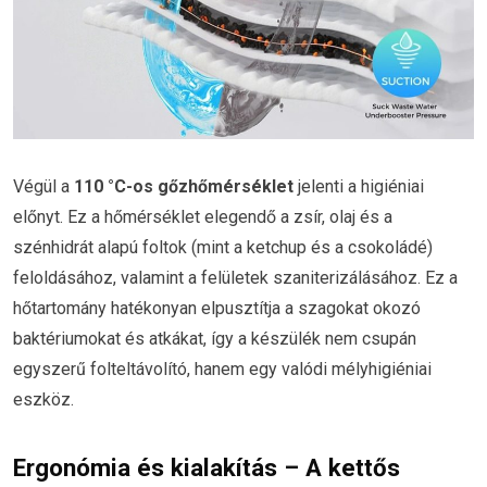
Végül a
110 °C-os gőzhőmérséklet
jelenti a higiéniai
előnyt. Ez a hőmérséklet elegendő a zsír, olaj és a
szénhidrát alapú foltok (mint a ketchup és a csokoládé)
feloldásához, valamint a felületek szaniterizálásához. Ez a
hőtartomány hatékonyan elpusztítja a szagokat okozó
baktériumokat és atkákat, így a készülék nem csupán
egyszerű folteltávolító, hanem egy valódi mélyhigiéniai
eszköz.
Ergonómia és kialakítás – A kettős