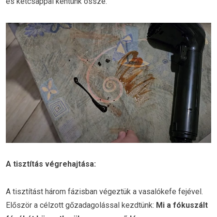
és ketcsappal kentünk össze.
A tisztítás végrehajtása:
A tisztítást három fázisban végeztük a vasalókefe fejével.
Először a célzott gőzadagolással kezdtünk:
Mi a fókuszált