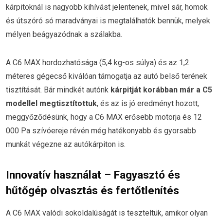
kárpitoknál is nagyobb kihívást jelentenek, mivel sár, homok
és útszóró só maradványai is megtalálhatók bennük, melyek
mélyen beágyazódnak a szálakba.
A C6 MAX hordozhatósága (5,4 kg-os súlya) és az 1,2
méteres gégecső kiválóan támogatja az autó belső terének
tisztítását. Bár mindkét autónk
kárpitját korábban már a C5
modellel megtisztítottuk
, és az is jó eredményt hozott,
meggyőződésünk, hogy a C6 MAX erősebb motorja és 12
000 Pa szívóereje révén még hatékonyabb és gyorsabb
munkát végezne az autókárpiton is.
Innovatív használat – Fagyasztó és
hűtőgép olvasztás és fertőtlenítés
A C6 MAX valódi sokoldalúságát is teszteltük, amikor olyan