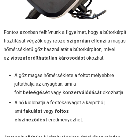
Fontos azonban felhívnunk a figyelmet, hogy a bútorkárpit
tisztítását végzők egy része
szigorúan ellenzi
a magas
hőmérsékletű gőz használatát a bútorkárpiton, mivel
ez
visszafordíthatatlan károsodást
okozhat.
A gőz magas hőmérséklete a foltot mélyebbre
juttathatja az anyagban, ami a
folt
beleégését
vagy
konzerválódását
okozhatja.
A hő kioldhatja a festékanyagot a kárpitból,
ami
fakulást
vagy
foltos
elszíneződést
eredményezhet.