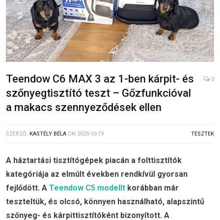
Teendow C6 MAX 3 az 1-ben kárpit- és
0
szőnyegtisztító teszt – Gőzfunkcióval
a makacs szennyeződések ellen
SZERZŐ:
KASTÉLY BÉLA
ON
2025-10-19
TESZTEK
A háztartási tisztítógépek piacán a folttisztítók
kategóriája az elmúlt években rendkívül gyorsan
fejlődött. A
Teendow C5 modellt
korábban már
teszteltük, és olcsó, könnyen használható, alapszintű
szőnyeg- és kárpittisztítóként bizonyított. A