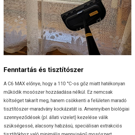
Fenntartás és tisztítószer
A C6 MAX előnye, hogy a 110 °C-os gőz miatt hatékonyan
működik mosószer hozzáadása nélkül. Ez nemcsak
költséget takarít meg, hanem csökkenti a felületen maradó
tisztítószer-maradvány kockázatát is. Amennyiben biológiai
szennyeződések (pl. állati vizelet) kezelése válik
szükségessé, alacsony habzású, speciálisan extrakciós
tisztítókhoz való minimális mennyiségű mosószert