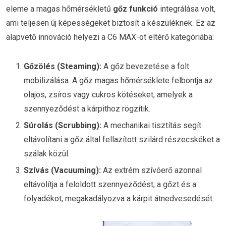
eleme a magas hőmérsékletű
gőz funkció
integrálása volt,
ami teljesen új képességeket biztosít a készüléknek. Ez az
alapvető innováció helyezi a C6 MAX-ot eltérő kategóriába:
Gőzölés (Steaming):
A gőz bevezetése a folt
mobilizálása. A gőz magas hőmérséklete felbontja az
olajos, zsíros vagy cukros kötéseket, amelyek a
szennyeződést a kárpithoz rögzítik.
Súrolás (Scrubbing):
A mechanikai tisztítás segít
eltávolítani a gőz által fellazított szilárd részecskéket a
szálak közül.
Szívás (Vacuuming):
Az extrém szívóerő azonnal
eltávolítja a feloldott szennyeződést, a gőzt és a
folyadékot, megakadályozva a kárpit átnedvesedését.