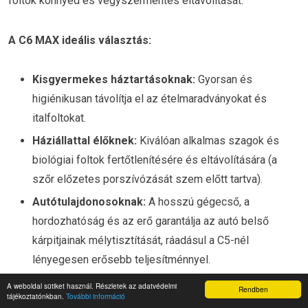
foltok könnyed és vegyszermentes eltávolítását.
A C6 MAX ideális választás:
Kisgyermekes háztartásoknak:
Gyorsan és
higiénikusan távolítja el az ételmaradványokat és
italfoltokat.
Háziállattal élőknek:
Kiválóan alkalmas szagok és
biológiai foltok fertőtlenítésére és eltávolítására (a
szőr előzetes porszívózását szem előtt tartva).
Autótulajdonosoknak:
A hosszú gégecső, a
hordozhatóság és az erő garantálja az autó belső
kárpitjainak mélytisztítását, ráadásul a C5-nél
lényegesen erősebb teljesítménnyel.
Gőztisztítást igénylő feladatokhoz:
A gőzfunkció
A weboldal sütiket használ. Részletek az adatvédelmi
Rendben
tájékoztatónkban.
További információ
innovatív felhasználása (pl. fagyasztó leolvasztása)