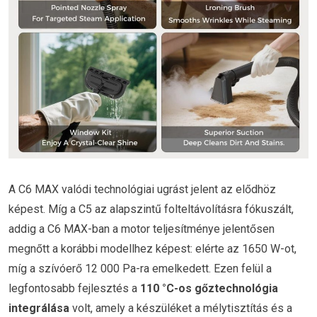
A C6 MAX valódi technológiai ugrást jelent az elődhöz
képest. Míg a C5 az alapszintű folteltávolításra fókuszált,
addig a C6 MAX-ban a motor teljesítménye jelentősen
megnőtt a korábbi modellhez képest: elérte az 1650 W-ot,
míg a szívóerő 12 000 Pa-ra emelkedett. Ezen felül a
legfontosabb fejlesztés a
110 °C-os gőztechnológia
integrálása
volt, amely a készüléket a mélytisztítás és a