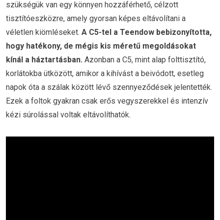
szükségük van egy könnyen hozzáférhető, célzott
tisztítóeszközre, amely gyorsan képes eltávolítani a
véletlen kiömléseket.
A C5-tel a Teendow bebizonyította,
hogy hatékony, de mégis kis méretű megoldásokat
kínál a háztartásban.
Azonban a C5, mint alap folttisztító,
korlátokba ütközött, amikor a kihívást a beivódott, esetleg
napok óta a szálak között lévő szennyeződések jelentették.
Ezek a foltok gyakran csak erős vegyszerekkel és intenzív
kézi súrolással voltak eltávolíthatók.