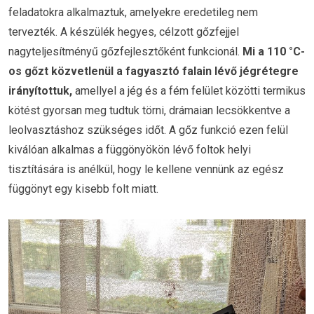
feladatokra alkalmaztuk, amelyekre eredetileg nem
tervezték. A készülék hegyes, célzott gőzfejjel
nagyteljesítményű gőzfejlesztőként funkcionál.
Mi a 110 °C-
os gőzt közvetlenül a fagyasztó falain lévő jégrétegre
irányítottuk,
amellyel a jég és a fém felület közötti termikus
kötést gyorsan meg tudtuk törni, drámaian lecsökkentve a
leolvasztáshoz szükséges időt. A gőz funkció ezen felül
kiválóan alkalmas a függönyökön lévő foltok helyi
tisztítására is anélkül, hogy le kellene vennünk az egész
függönyt egy kisebb folt miatt.