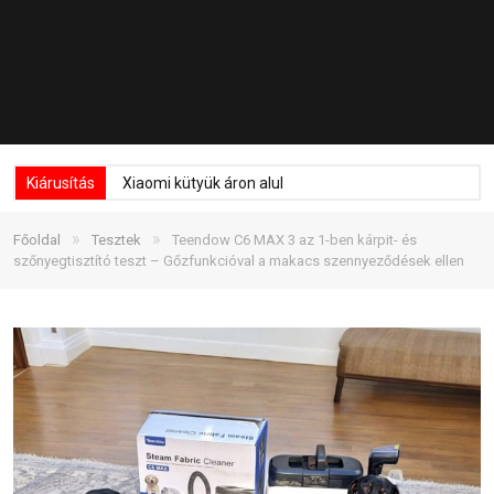
Kiárusítás
Xiaomi kütyük áron alul
»
»
Főoldal
Tesztek
Teendow C6 MAX 3 az 1-ben kárpit- és
szőnyegtisztító teszt – Gőzfunkcióval a makacs szennyeződések ellen