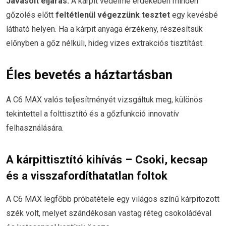
Javasolt eljárás:
A kárpit védelme érdekében minden
gőzölés előtt
feltétlenül végezzünk tesztet
egy kevésbé
látható helyen. Ha a kárpit anyaga érzékeny, részesítsük
előnyben a gőz nélküli, hideg vizes extrakciós tisztítást.
Éles bevetés a háztartásban
A C6 MAX valós teljesítményét vizsgáltuk meg, különös
tekintettel a folttisztító és a gőzfunkció innovatív
felhasználására.
A kárpittisztító kihívás – Csoki, kecsap
és a visszafordíthatatlan foltok
A C6 MAX legfőbb próbatétele egy világos színű kárpitozott
szék volt, melyet szándékosan vastag réteg csokoládéval