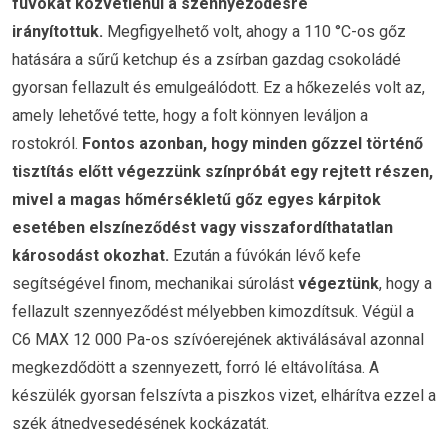
fúvókát közvetlenül a szennyeződésre
irányítottuk.
Megfigyelhető volt, ahogy a 110 °C-os gőz
hatására a sűrű ketchup és a zsírban gazdag csokoládé
gyorsan fellazult és emulgeálódott. Ez a hőkezelés volt az,
amely lehetővé tette, hogy a folt könnyen leváljon a
rostokról.
Fontos azonban, hogy minden gőzzel történő
tisztítás előtt végezzünk színpróbát egy rejtett részen,
mivel a magas hőmérsékletű gőz egyes kárpitok
esetében elszíneződést vagy visszafordíthatatlan
károsodást okozhat.
Ezután a fúvókán lévő kefe
segítségével finom, mechanikai súrolást
végeztünk
, hogy a
fellazult szennyeződést mélyebben kimozdítsuk. Végül a
C6 MAX 12 000 Pa-os szívóerejének aktiválásával azonnal
megkezdődött a szennyezett, forró lé eltávolítása. A
készülék gyorsan felszívta a piszkos vizet, elhárítva ezzel a
szék átnedvesedésének kockázatát.