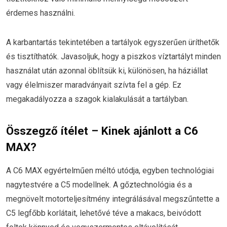
érdemes használni.
A karbantartás tekintetében a tartályok egyszerűen üríthetők
és tisztíthatók. Javasoljuk, hogy a piszkos víztartályt minden
használat után azonnal öblítsük ki, különösen, ha háziállat
vagy élelmiszer maradványait szívta fel a gép. Ez
megakadályozza a szagok kialakulását a tartályban.
Összegző ítélet – Kinek ajánlott a C6
MAX?
A C6 MAX egyértelműen méltó utódja, egyben technológiai
nagytestvére a C5 modellnek. A gőztechnológia és a
megnövelt motorteljesítmény integrálásával megszűntette a
C5 legfőbb korlátait, lehetővé téve a makacs, beivódott