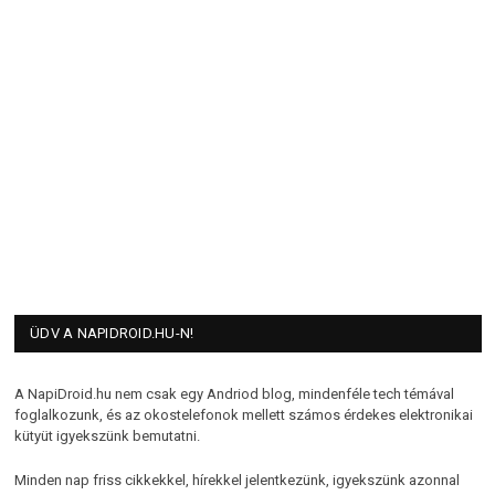
ÜDV A NAPIDROID.HU-N!
A NapiDroid.hu nem csak egy Andriod blog, mindenféle tech témával
foglalkozunk, és az okostelefonok mellett számos érdekes elektronikai
kütyüt igyekszünk bemutatni.
Minden nap friss cikkekkel, hírekkel jelentkezünk, igyekszünk azonnal