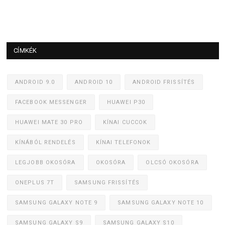
CÍMKÉK
ANDROID 9.0
ANDROID 10
ANDROID FRISSÍTÉS
FACEBOOK MESSENGER
HUAWEI P30
HUAWEI MATE 30 PRO
KÍNAI CUCCOK
KÍNÁBÓL RENDELÉS
KÍNAI TELEFONOK
LEGJOBB OKOSÓRA
OKOSÓRA
OLCSÓ OKOSÓRA
ONEPLUS 7T
SAMSUNG FRISSÍTÉS
SAMSUNG GALAXY NOTE 9
SAMSUNG GALAXY NOTE 10
SAMSUNG GALAXY S9
SAMSUNG GALAXY S10