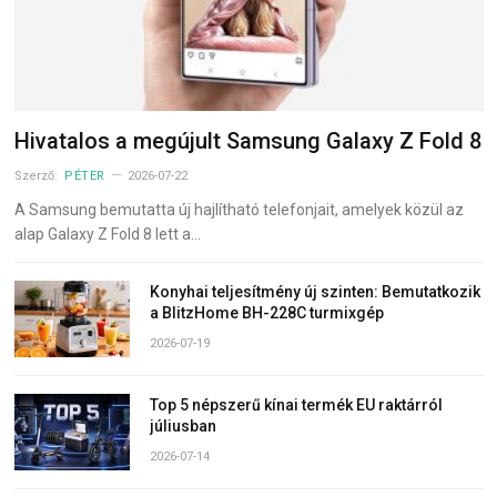
Hivatalos a megújult Samsung Galaxy Z Fold 8
Szerző:
PÉTER
2026-07-22
A Samsung bemutatta új hajlítható telefonjait, amelyek közül az
alap Galaxy Z Fold 8 lett a…
Konyhai teljesítmény új szinten: Bemutatkozik
a BlitzHome BH-228C turmixgép
2026-07-19
Top 5 népszerű kínai termék EU raktárról
júliusban
2026-07-14