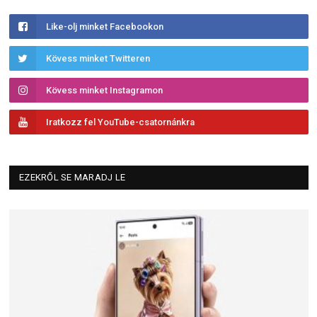
Like-olj minket Facebookon
Kövess minket Twitteren
Kövess minket Instagramon
Iratkozz fel YouTube-csatornánkra
EZEKRŐL SE MARADJ LE