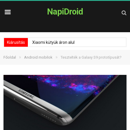
NapiDroid
Kiárusítás
Xiaomi kütyük áron alul
»
»
Főoldal
Android mobilok
Tesztelték a Galaxy S9 prototípusát?