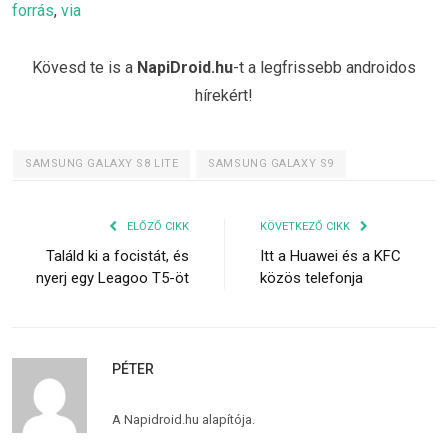
forrás
,
via
Kövesd te is a
NapiDroid.hu
-t a legfrissebb androidos
hírekért!
SAMSUNG GALAXY S8 LITE
SAMSUNG GALAXY S9
ELŐZŐ CIKK
KÖVETKEZŐ CIKK
Találd ki a focistát, és
Itt a Huawei és a KFC
nyerj egy Leagoo T5-öt
közös telefonja
PÉTER
A Napidroid.hu alapítója.