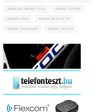
SAMSUNG GALAXY FOLD
XIAOMI CUCCOK
XIAOMI HÍREK
XIAOMI MI NOTE 10
XIAOMI TELEFONOK
XIAOMI TESZTEK