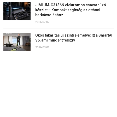
JIMI JM-G3136N elektromos csavarhúzó
készlet – Kompakt segítség az otthoni
barkácsoláshoz
2026-07-07
Okos takarítás új szintre emelve: Itt a SmartAI
V6, ami mindent felszív
2026-07-01