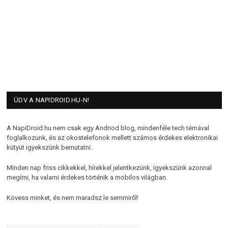
ÜDV A NAPIDROID.HU-N!
A NapiDroid.hu nem csak egy Andriod blog, mindenféle tech témával
foglalkozunk, és az okostelefonok mellett számos érdekes elektronikai
kütyüt igyekszünk bemutatni.
Minden nap friss cikkekkel, hírekkel jelentkezünk, igyekszünk azonnal
megírni, ha valami érdekes történik a mobilos világban.
Kövess minket, és nem maradsz le semmiről!