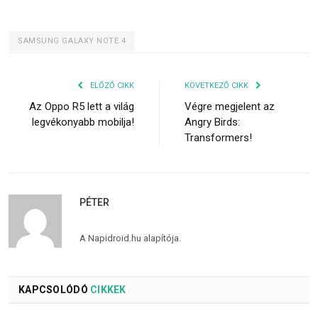
SAMSUNG GALAXY NOTE 4
ELŐZŐ CIKK
KÖVETKEZŐ CIKK
Az Oppo R5 lett a világ
Végre megjelent az
legvékonyabb mobilja!
Angry Birds:
Transformers!
PÉTER
A Napidroid.hu alapítója.
KAPCSOLÓDÓ
CIKKEK