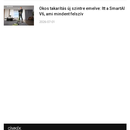
Okos takarítás új szintre emelve: Itt a SmartAI
V6, ami mindent felszív
2026-07-01
CÍMKÉK