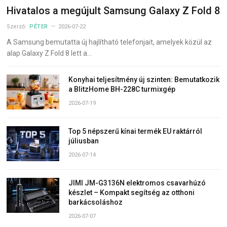
Hivatalos a megújult Samsung Galaxy Z Fold 8
Szerző:
PÉTER
2026-07-22
A Samsung bemutatta új hajlítható telefonjait, amelyek közül az
alap Galaxy Z Fold 8 lett a…
Konyhai teljesítmény új szinten: Bemutatkozik
a BlitzHome BH-228C turmixgép
2026-07-19
Top 5 népszerű kínai termék EU raktárról
júliusban
2026-07-14
JIMI JM-G3136N elektromos csavarhúzó
készlet – Kompakt segítség az otthoni
barkácsoláshoz
2026-07-07