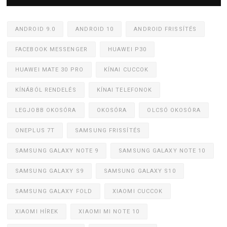
ANDROID 9.0
ANDROID 10
ANDROID FRISSÍTÉS
FACEBOOK MESSENGER
HUAWEI P30
HUAWEI MATE 30 PRO
KÍNAI CUCCOK
KÍNÁBÓL RENDELÉS
KÍNAI TELEFONOK
LEGJOBB OKOSÓRA
OKOSÓRA
OLCSÓ OKOSÓRA
ONEPLUS 7T
SAMSUNG FRISSÍTÉS
SAMSUNG GALAXY NOTE 9
SAMSUNG GALAXY NOTE 10
SAMSUNG GALAXY S9
SAMSUNG GALAXY S10
SAMSUNG GALAXY FOLD
XIAOMI CUCCOK
XIAOMI HÍREK
XIAOMI MI NOTE 10