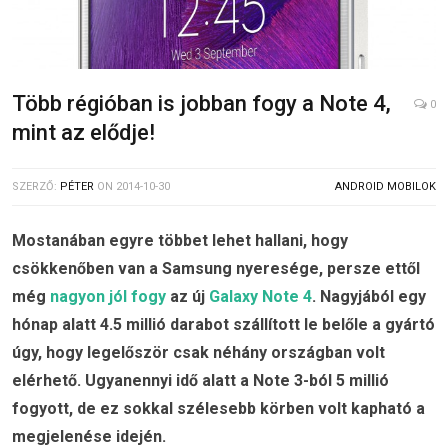
Több régióban is jobban fogy a Note 4,
0
mint az elődje!
SZERZŐ:
PÉTER
ON
2014-10-30
ANDROID MOBILOK
Mostanában egyre többet lehet hallani, hogy
csökkenőben van a Samsung nyeresége, persze ettől
még
nagyon jól fogy
az új
Galaxy Note 4
. Nagyjából egy
hónap alatt 4.5 millió darabot szállított le belőle a gyártó
úgy, hogy legelőször csak néhány országban volt
elérhető
. Ugyanennyi idő alatt a Note 3-ból 5 millió
fogyott, de ez sokkal szélesebb körben volt kapható a
megjelenése idején.