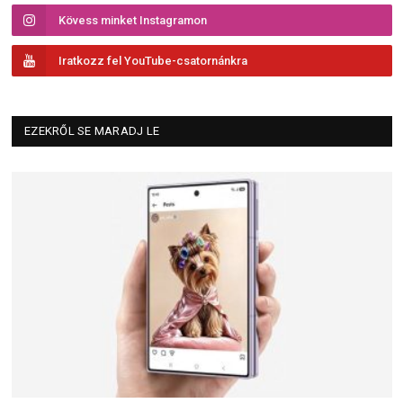
Kövess minket Instagramon
Iratkozz fel YouTube-csatornánkra
EZEKRŐL SE MARADJ LE