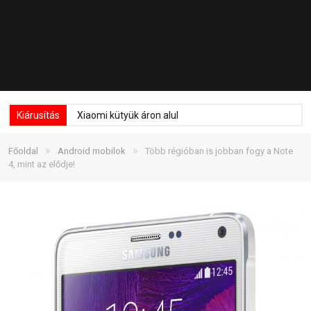
Kiárusítás
Xiaomi kütyük áron alul
»
»
Főoldal
Android mobilok
Több régióban is jobban fogy a Note
4, mint az elődje!