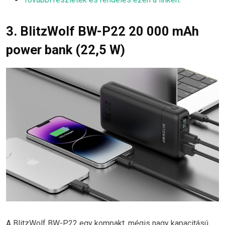
3. BlitzWolf BW-P22 20 000 mAh
power bank (22,5 W)
A BlitzWolf BW-P22 egy kompakt, mégis nagy kapacitású,