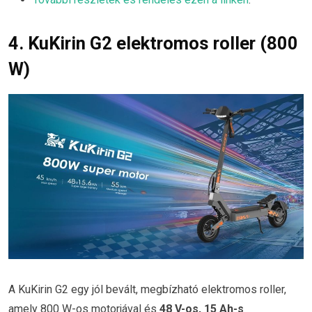
4. KuKirin G2 elektromos roller (800
W)
A KuKirin G2 egy jól bevált, megbízható elektromos roller,
amely 800 W-os motorjával és
48 V-os, 15 Ah-s