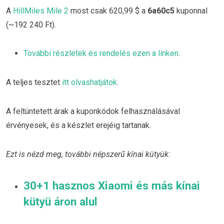
A
HillMiles Mile 2
most csak 620,99 $ a
6a60c5
kuponnal
(~192 240 Ft).
További részletek és rendelés ezen a linken
.
A teljes tesztet
itt olvashatjátok
.
A feltüntetett árak a kuponkódok felhasználásával
érvényesek, és a készlet erejéig tartanak.
Ezt is nézd meg, további népszerű kínai kütyük:
30+1 hasznos Xiaomi és más kínai
kütyü áron alul