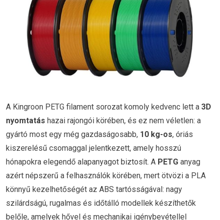
A Kingroon PETG filament sorozat komoly kedvenc lett a
3D
nyomtatás
hazai rajongói körében, és ez nem véletlen: a
gyártó most egy még gazdaságosabb,
10 kg-os
, óriás
kiszerelésű csomaggal jelentkezett, amely hosszú
hónapokra elegendő alapanyagot biztosít. A
PETG
anyag
azért népszerű a felhasználók körében, mert ötvözi a PLA
könnyű kezelhetőségét az ABS tartósságával: nagy
szilárdságú, rugalmas és időtálló modellek készíthetők
belőle, amelyek hővel és mechanikai igénybevétellel