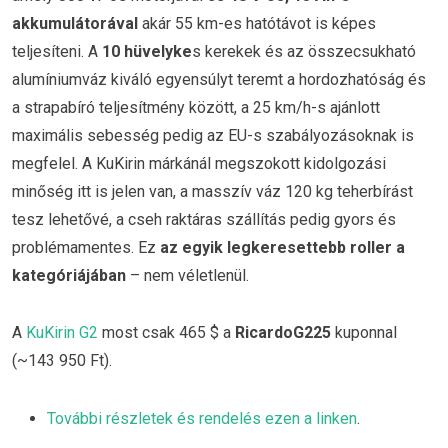
akkumulátorával
akár 55 km-es hatótávot is képes
teljesíteni. A
10 hüvelyke
s kerekek és az összecsukható
alumíniumváz kiváló egyensúlyt teremt a hordozhatóság és
a strapabíró teljesítmény között, a 25 km/h-s ajánlott
maximális sebesség pedig az EU-s szabályozásoknak is
megfelel. A KuKirin márkánál megszokott kidolgozási
minőség itt is jelen van, a masszív váz 120 kg teherbírást
tesz lehetővé, a cseh raktáras szállítás pedig gyors és
problémamentes. Ez
az egyik legkeresettebb roller a
kategóriájában
– nem véletlenül.
A
KuKirin G2
most csak 465 $ a
RicardoG225
kuponnal
(~143 950 Ft).
További részletek és rendelés ezen a linken
.