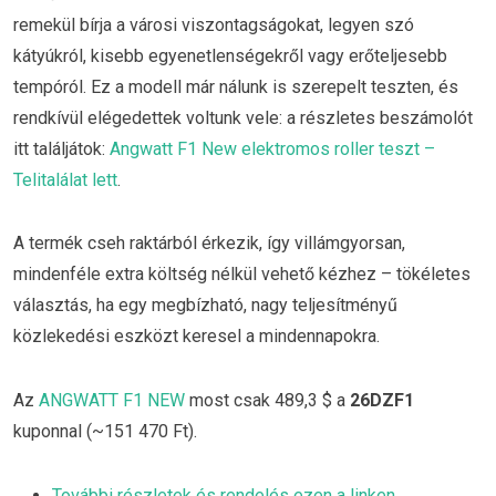
remekül bírja a városi viszontagságokat, legyen szó
kátyúkról, kisebb egyenetlenségekről vagy erőteljesebb
tempóról. Ez a modell már nálunk is szerepelt teszten, és
rendkívül elégedettek voltunk vele: a részletes beszámolót
itt találjátok:
Angwatt F1 New elektromos roller teszt –
Telitalálat lett
.
A termék cseh raktárból érkezik, így villámgyorsan,
mindenféle extra költség nélkül vehető kézhez – tökéletes
választás, ha egy megbízható, nagy teljesítményű
közlekedési eszközt keresel a mindennapokra.
Az
ANGWATT F1 NEW
most csak 489,3 $ a
26DZF1
kuponnal (~151 470 Ft).
További részletek és rendelés ezen a linken
.