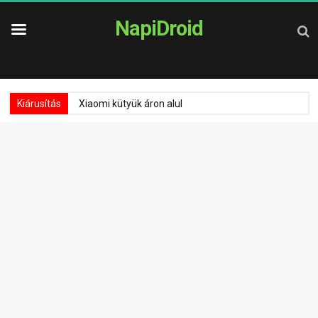
NapiDroid
Kiárusítás
Xiaomi kütyük áron alul