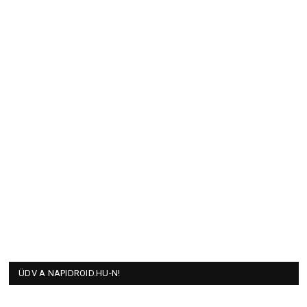
ÜDV A NAPIDROID.HU-N!