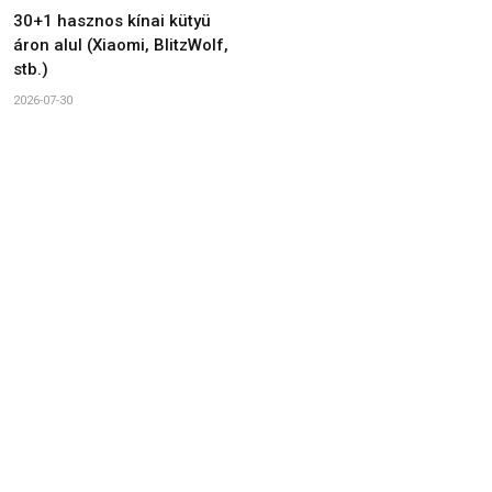
30+1 hasznos kínai kütyü
áron alul (Xiaomi, BlitzWolf,
stb.)
2026-07-30