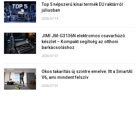
Top 5 népszerű kínai termék EU raktárról
júliusban
2026-07-14
JIMI JM-G3136N elektromos csavarhúzó
készlet – Kompakt segítség az otthoni
barkácsoláshoz
2026-07-07
Okos takarítás új szintre emelve: Itt a SmartAI
V6, ami mindent felszív
2026-07-01