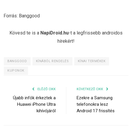
Forrás: Banggood
Kövesd te is a
NapiDroid.hu
-t a legfrissebb androidos
hírekért!
BANGGOOD
KÍNÁBÓL RENDELÉS
KÍNAI TERMÉKEK
KUPONOK
ELŐZŐ CIKK
KÖVETKEZŐ CIKK
Újabb infók érkeztek a
Ezekre a Samsung
Huawei iPhone Ultra
telefonokra lesz
kihívójáról
Android 17 frissítés