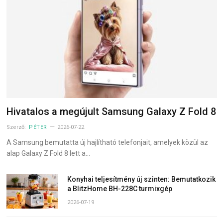
Hivatalos a megújult Samsung Galaxy Z Fold 8
Szerző:
PÉTER
2026-07-22
A Samsung bemutatta új hajlítható telefonjait, amelyek közül az
alap Galaxy Z Fold 8 lett a…
Konyhai teljesítmény új szinten: Bemutatkozik
a BlitzHome BH-228C turmixgép
2026-07-19