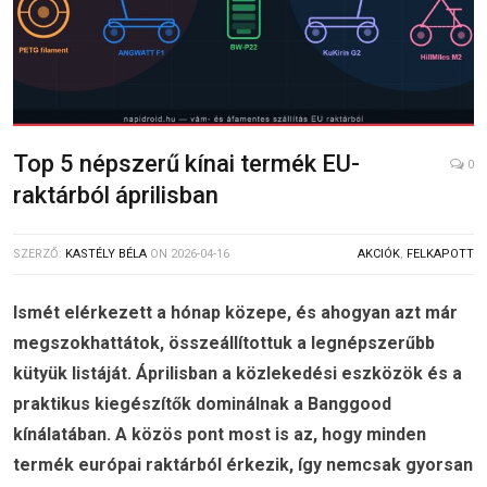
Top 5 népszerű kínai termék EU-
0
raktárból áprilisban
SZERZŐ:
KASTÉLY BÉLA
ON
2026-04-16
AKCIÓK
,
FELKAPOTT
Ismét elérkezett a hónap közepe, és ahogyan azt már
megszokhattátok, összeállítottuk a legnépszerűbb
kütyük listáját. Áprilisban a közlekedési eszközök és a
praktikus kiegészítők dominálnak a Banggood
kínálatában. A közös pont most is az, hogy minden
termék európai raktárból érkezik, így nemcsak gyorsan