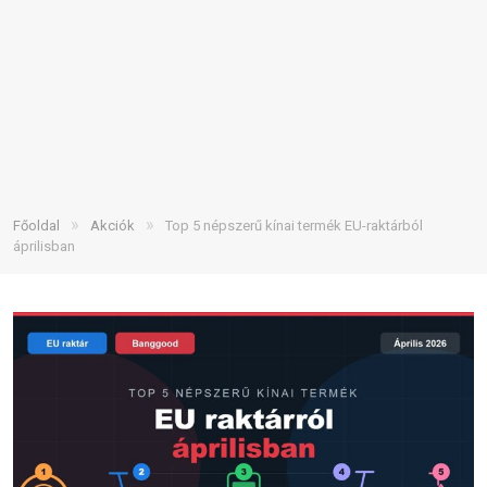
»
»
Főoldal
Akciók
Top 5 népszerű kínai termék EU-raktárból
áprilisban