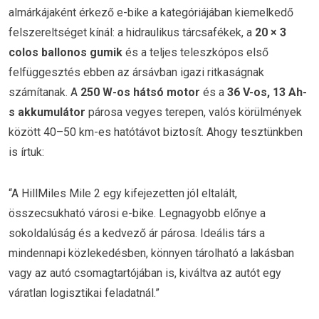
almárkájaként érkező e-bike a kategóriájában kiemelkedő
felszereltséget kínál: a hidraulikus tárcsafékek, a
20 × 3
colos ballonos gumik
és a teljes teleszkópos első
felfüggesztés ebben az ársávban igazi ritkaságnak
számítanak. A
250 W-os hátsó motor
és a
36 V-os, 13 Ah-
s akkumulátor
párosa vegyes terepen, valós körülmények
között 40–50 km-es hatótávot biztosít. Ahogy tesztünkben
is írtuk:
“A HillMiles Mile 2 egy kifejezetten jól eltalált,
összecsukható városi e-bike. Legnagyobb előnye a
sokoldalúság és a kedvező ár párosa. Ideális társ a
mindennapi közlekedésben, könnyen tárolható a lakásban
vagy az autó csomagtartójában is, kiváltva az autót egy
váratlan logisztikai feladatnál.”