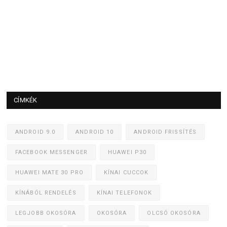
CÍMKÉK
ANDROID 9.0
ANDROID 10
ANDROID FRISSÍTÉS
FACEBOOK MESSENGER
HUAWEI P30
HUAWEI MATE 30 PRO
KÍNAI CUCCOK
KÍNÁBÓL RENDELÉS
KÍNAI TELEFONOK
LEGJOBB OKOSÓRA
OKOSÓRA
OLCSÓ OKOSÓRA