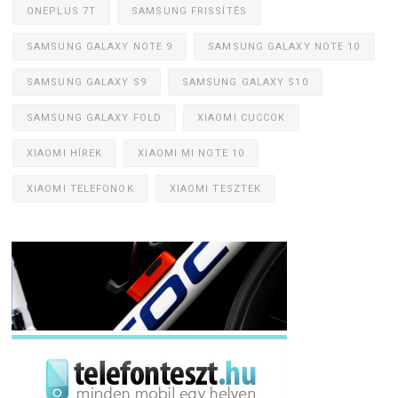
ONEPLUS 7T
SAMSUNG FRISSÍTÉS
SAMSUNG GALAXY NOTE 9
SAMSUNG GALAXY NOTE 10
SAMSUNG GALAXY S9
SAMSUNG GALAXY S10
SAMSUNG GALAXY FOLD
XIAOMI CUCCOK
XIAOMI HÍREK
XIAOMI MI NOTE 10
XIAOMI TELEFONOK
XIAOMI TESZTEK