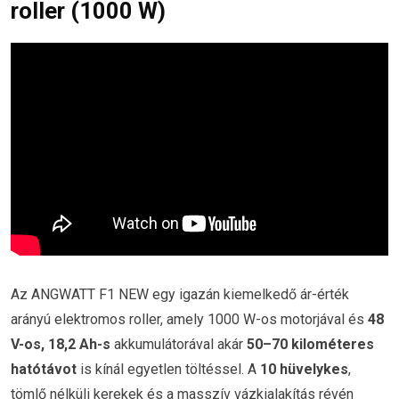
roller (1000 W)
Az ANGWATT F1 NEW egy igazán kiemelkedő ár-érték
arányú elektromos roller, amely 1000 W-os motorjával és
48
V-os, 18,2 Ah-s
akkumulátorával akár
50–70 kilométeres
hatótávot
is kínál egyetlen töltéssel. A
10 hüvelykes
,
tömlő nélküli kerekek és a masszív vázkialakítás révén