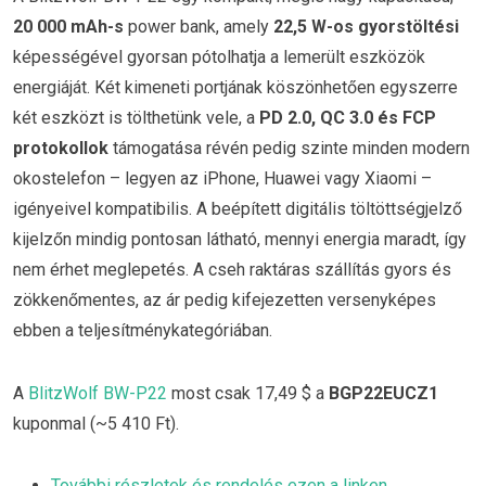
20 000 mAh-s
power bank, amely
22,5 W-os gyorstöltési
képességével gyorsan pótolhatja a lemerült eszközök
energiáját. Két kimeneti portjának köszönhetően egyszerre
két eszközt is tölthetünk vele, a
PD 2.0, QC 3.0 és FCP
protokollok
támogatása révén pedig szinte minden modern
okostelefon – legyen az iPhone, Huawei vagy Xiaomi –
igényeivel kompatibilis. A beépített digitális töltöttségjelző
kijelzőn mindig pontosan látható, mennyi energia maradt, így
nem érhet meglepetés. A cseh raktáras szállítás gyors és
zökkenőmentes, az ár pedig kifejezetten versenyképes
ebben a teljesítménykategóriában.
A
BlitzWolf BW-P22
most csak 17,49 $ a
BGP22EUCZ1
kuponmal (~5 410 Ft).
További részletek és rendelés ezen a linken
.