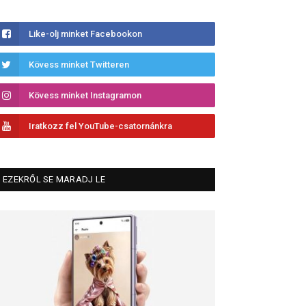
Like-olj minket Facebookon
Kövess minket Twitteren
Kövess minket Instagramon
Iratkozz fel YouTube-csatornánkra
EZEKRŐL SE MARADJ LE