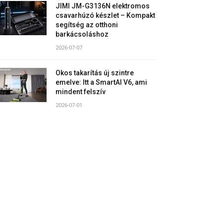
JIMI JM-G3136N elektromos
csavarhúzó készlet – Kompakt
segítség az otthoni
barkácsoláshoz
2026-07-07
Okos takarítás új szintre
emelve: Itt a SmartAI V6, ami
mindent felszív
2026-07-01