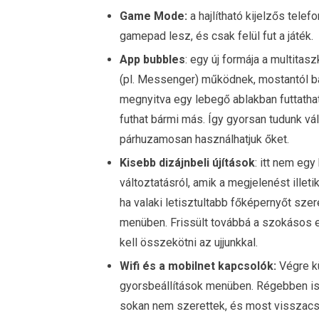
Game Mode:
a hajlítható kijelzős telef
gamepad lesz, és csak felül fut a játék.
App bubbles
: egy új formája a multita
(pl. Messenger) működnek, mostantól bá
megnyitva egy lebegő ablakban futtathat
futhat bármi más. Így gyorsan tudunk vál
párhuzamosan használhatjuk őket.
Kisebb dizájnbeli újítások
: itt nem eg
változtatásról, amik a megjelenést illetik
ha valaki letisztultabb főképernyőt szere
menüben. Frissült továbbá a szokásos e
kell összekötni az ujjunkkal.
Wifi és a mobilnet kapcsolók:
Végre kü
gyorsbeállítások menüben. Régebben is k
sokan nem szerettek, és most visszacsi