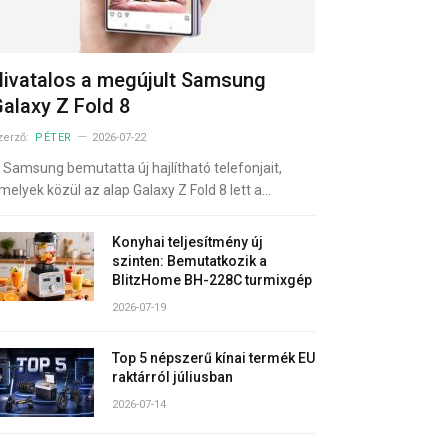
ivatalos a megújult Samsung
alaxy Z Fold 8
zerző:
PÉTER
2026-07-22
 Samsung bemutatta új hajlítható telefonjait,
melyek közül az alap Galaxy Z Fold 8 lett a…
Konyhai teljesítmény új
szinten: Bemutatkozik a
BlitzHome BH-228C turmixgép
2026-07-19
Top 5 népszerű kínai termék EU
raktárról júliusban
2026-07-14