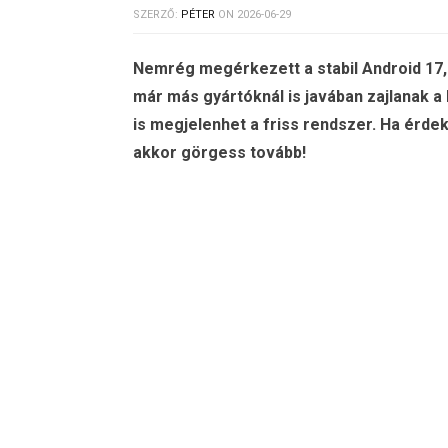
SZERZŐ:
PÉTER
ON
2026-06-29
Nemrég megérkezett a stabil Android 17, 
már más gyártóknál is javában zajlanak 
is megjelenhet a friss rendszer. Ha érdeke
akkor görgess tovább!