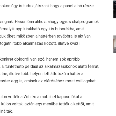
onokon úgy is tudsz játszani, hogy a panel alsó része
szkingnak. Hasonlóan ahhoz, ahogy egyes chatprogramok
rmelyik app kirakható egy kis buborékba, amit
juk őket, miközben a háttérben továbbra is aktívan
togatni több alkalmazás között, illetve kvázi
y konkrét dologról van szó, hanem sok apróbb
. Eltüntethető például az alkalmazásikonok alatti felirat,
tne, illetve több helyen lett áttetsző a háttér a
aster egg is, aminek az eléréséhez most csillagokat
lön vették a Wifi és a mobilnet kapcsolókat a
ülön voltak, aztán egy menübe tették a kettőt, amit
nálták.