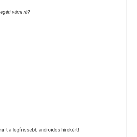
géri várni rá?
hu
-t a legfrissebb androidos hírekért!