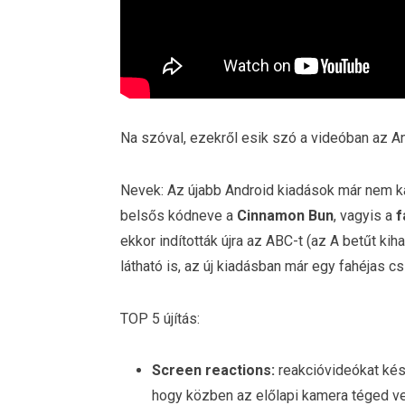
Na szóval, ezekről esik szó a videóban az An
Nevek: Az újabb Android kiadások már nem k
belsős kódneve a
Cinnamon Bun
, vagyis a
f
ekkor indították újra az ABC-t (az A betűt ki
látható is, az új kiadásban már egy fahéjas csi
TOP 5 újítás:
Screen reactions:
reakcióvideókat kész
hogy közben az előlapi kamera téged ves