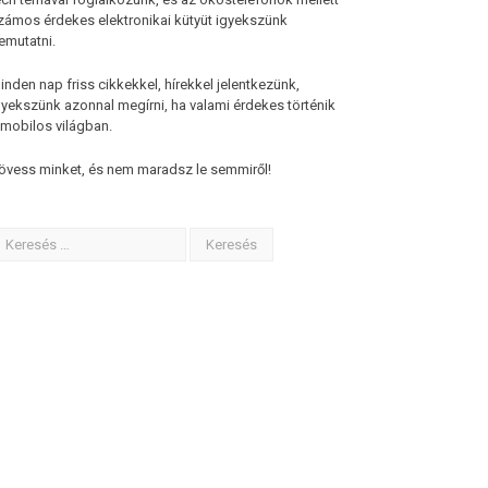
zámos érdekes elektronikai kütyüt igyekszünk
emutatni.
inden nap friss cikkekkel, hírekkel jelentkezünk,
gyekszünk azonnal megírni, ha valami érdekes történik
 mobilos világban.
övess minket, és nem maradsz le semmiről!