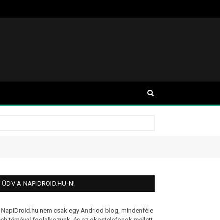
ÜDV A NAPIDROID.HU-N!
 NapiDroid.hu nem csak egy Andriod blog, mindenféle
ech témával foglalkozunk, és az okostelefonok mellett