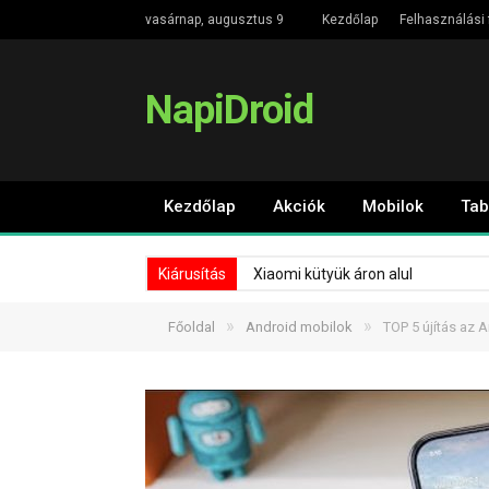
vasárnap, augusztus 9
Kezdőlap
Felhasználási 
NapiDroid
Kezdőlap
Akciók
Mobilok
Tab
Kiárusítás
Xiaomi kütyük áron alul
»
»
Főoldal
Android mobilok
TOP 5 újítás az 