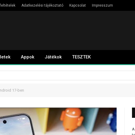
feltételek
Adatkezelési tájékoztató
Kapcsolat
Impresszum
letek
Appok
Játékok
TESZTEK
Android 17-ben
A
t