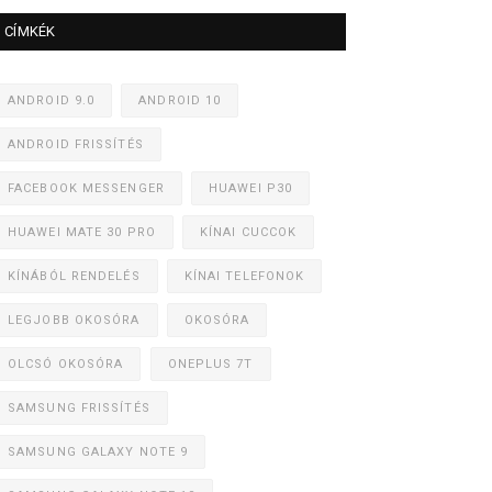
CÍMKÉK
ANDROID 9.0
ANDROID 10
ANDROID FRISSÍTÉS
FACEBOOK MESSENGER
HUAWEI P30
HUAWEI MATE 30 PRO
KÍNAI CUCCOK
KÍNÁBÓL RENDELÉS
KÍNAI TELEFONOK
LEGJOBB OKOSÓRA
OKOSÓRA
OLCSÓ OKOSÓRA
ONEPLUS 7T
SAMSUNG FRISSÍTÉS
SAMSUNG GALAXY NOTE 9