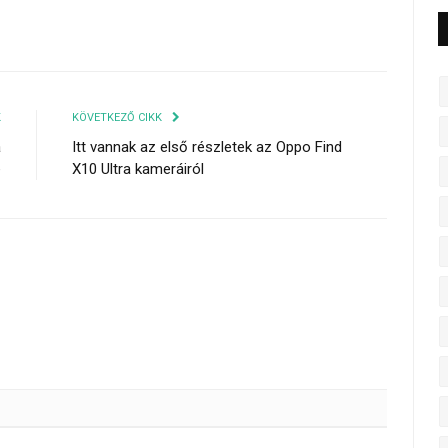
K
KÖVETKEZŐ CIKK
a
Itt vannak az első részletek az Oppo Find
e
X10 Ultra kameráiról