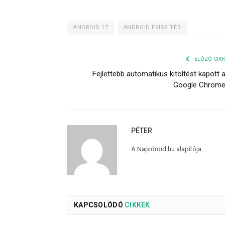
ANDROID 17
ANDROID FRISSÍTÉS
ELŐZŐ CIK
Fejlettebb automatikus kitöltést kapott 
Google Chrom
PÉTER
A Napidroid.hu alapítója.
KAPCSOLÓDÓ
CIKKEK