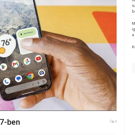
s
b
M
i
a
K
17-ben
0