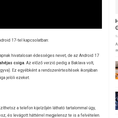
H
G
S
droid 17-tel kapcsolatban:
A
a
apnak hivatalosan édességes nevet, de az Android 17
ahéjas csiga
. Az előző verzió pedig a Baklava volt,
hagyva). Ez egyébként a rendszerértesítések ikonjában
ga jelöli ezeket.
íthetsz a telefon kijelzőjén látható tartalommal úgy,
z, és levágott háttérrel megjelensz te is a felvételen.