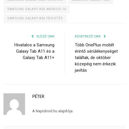
SAMSUNG GALAXY A56 ANDROID 16
SAMSUNG GALAXY A56 FRISSÍTÉS
ELŐZŐ CIKK
KÖVETKEZŐ CIKK
Hivatalos a Samsung
Több OnePlus mobilt
Galaxy Tab A11 és a
érintő sérülékenységet
Galaxy Tab A11+
találtak, de október
közepéig nem érkezik
javítás
PÉTER
A Napidroid.hu alapítója.