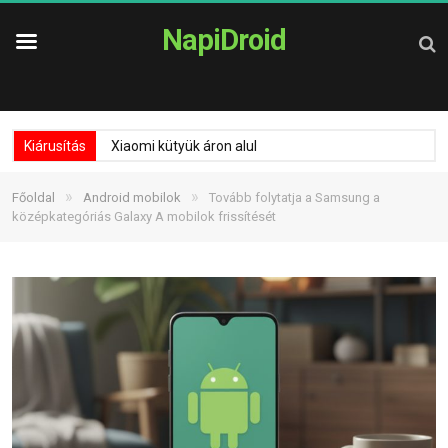
NapiDroid
Kiárusítás
Xiaomi kütyük áron alul
»
»
Főoldal
Android mobilok
Tovább folytatja a Samsung a
középkategóriás Galaxy A mobilok frissítését