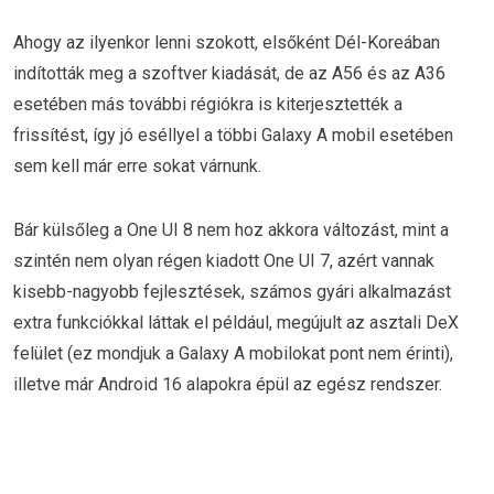
Ahogy az ilyenkor lenni szokott, elsőként Dél-Koreában
indították meg a szoftver kiadását, de az A56 és az A36
esetében más további régiókra is kiterjesztették a
frissítést, így jó eséllyel a többi Galaxy A mobil esetében
sem kell már erre sokat várnunk.
Bár külsőleg a One UI 8 nem hoz akkora változást, mint a
szintén nem olyan régen kiadott One UI 7, azért vannak
kisebb-nagyobb fejlesztések, számos gyári alkalmazást
extra funkciókkal láttak el például, megújult az asztali DeX
felület (ez mondjuk a Galaxy A mobilokat pont nem érinti),
illetve már Android 16 alapokra épül az egész rendszer.