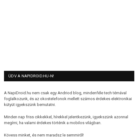
ÜDV A NAPIDROID.HU-N!
A NapiDroid.hu nem csak egy Andriod blog, mindenféle tech témával
foglalkozunk, és az okostelefonok mellett számos érdekes elektronikai
kütyüt igyekszünk bemutatni.
Minden nap friss cikkekkel, hírekkel jelentkezünk, igyekszünk azonnal
megírni, ha valami érdekes történik a mobilos világban.
Kövess minket, és nem maradsz le semmiről!