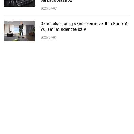
barkácsoláshoz
2026-07-07
Okos takarítás új szintre emelve: Itt a SmartAI
V6, ami mindent felszív
2026-07-01