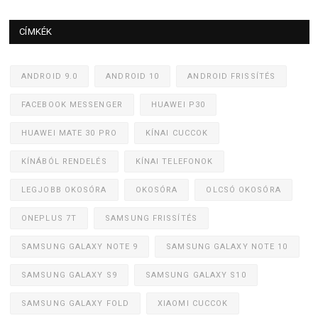
CÍMKÉK
ANDROID 9.0
ANDROID 10
ANDROID FRISSÍTÉS
FACEBOOK MESSENGER
HUAWEI P30
HUAWEI MATE 30 PRO
KÍNAI CUCCOK
KÍNÁBÓL RENDELÉS
KÍNAI TELEFONOK
LEGJOBB OKOSÓRA
OKOSÓRA
OLCSÓ OKOSÓRA
ONEPLUS 7T
SAMSUNG FRISSÍTÉS
SAMSUNG GALAXY NOTE 9
SAMSUNG GALAXY NOTE 10
SAMSUNG GALAXY S9
SAMSUNG GALAXY S10
SAMSUNG GALAXY FOLD
XIAOMI CUCCOK