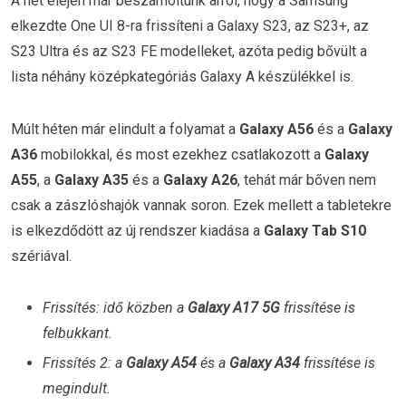
A hét elején már beszámoltunk arról, hogy a Samsung
elkezdte One UI 8-ra frissíteni a Galaxy S23, az S23+, az
S23 Ultra és az S23 FE modelleket, azóta pedig bővült a
lista néhány középkategóriás Galaxy A készülékkel is.
Múlt héten már elindult a folyamat a
Galaxy A56
és a
Galaxy
A36
mobilokkal, és most ezekhez csatlakozott a
Galaxy
A55
, a
Galaxy A35
és a
Galaxy A26
, tehát már bőven nem
csak a zászlóshajók vannak soron. Ezek mellett a tabletekre
is elkezdődött az új rendszer kiadása a
Galaxy Tab S10
szériával.
Frissítés: idő közben a
Galaxy A17 5G
frissítése is
felbukkant.
Frissítés 2: a
Galaxy A54
és a
Galaxy A34
frissítése is
megindult.