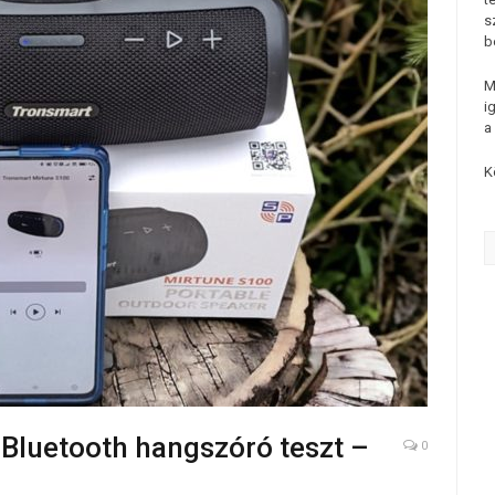
s
b
M
i
a
K
Bluetooth hangszóró teszt –
0