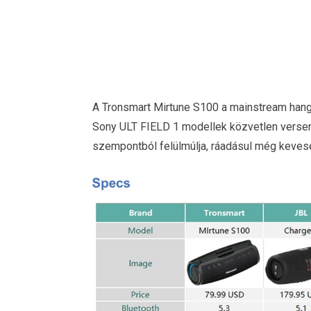
A Tronsmart Mirtune S100 a mainstream hangs
Sony ULT FIELD 1 modellek közvetlen versen
szempontból felülmúlja, ráadásul még kevesebb