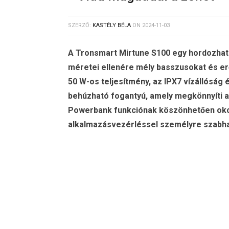
SZERZŐ:
KASTÉLY BÉLA
ON
2024-11-03
A Tronsmart Mirtune S100 egy hordozhat
méretei ellenére mély basszusokat és er
50 W-os teljesítmény, az IPX7 vízállóság
behúzható fogantyú, amely megkönnyíti a
Powerbank funkciónak köszönhetően okost
alkalmazásvezérléssel személyre szabhat