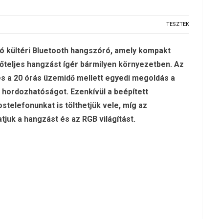
TESZTEK
ó kültéri Bluetooth hangszóró, amely kompakt
őteljes hangzást ígér bármilyen környezetben. Az
 és a 20 órás üzemidő mellett egyedi megoldás a
 hordozhatóságot. Ezenkívül a beépített
elefonunkat is tölthetjük vele, míg az
juk a hangzást és az RGB világítást.