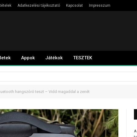
tételek
Adatkezelési tájékoztató
Kapcsolat
Impresszum
letek
Appok
Játékok
TESZTEK
luetooth hangszóró teszt – Vidd magaddal a zenét
A
t