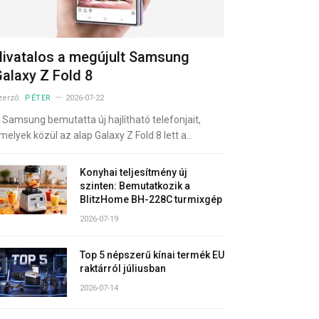
ivatalos a megújult Samsung
alaxy Z Fold 8
zerző:
PÉTER
2026-07-22
 Samsung bemutatta új hajlítható telefonjait,
melyek közül az alap Galaxy Z Fold 8 lett a…
Konyhai teljesítmény új
szinten: Bemutatkozik a
BlitzHome BH-228C turmixgép
2026-07-19
Top 5 népszerű kínai termék EU
raktárról júliusban
2026-07-14