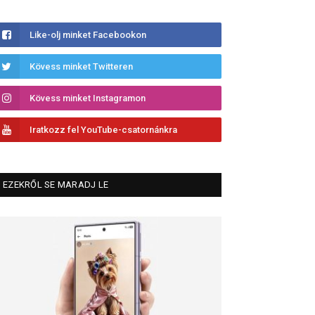
Like-olj minket Facebookon
Kövess minket Twitteren
Kövess minket Instagramon
Iratkozz fel YouTube-csatornánkra
EZEKRŐL SE MARADJ LE