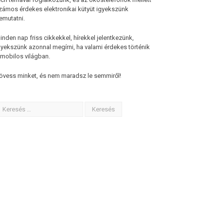
zámos érdekes elektronikai kütyüt igyekszünk
emutatni.
inden nap friss cikkekkel, hírekkel jelentkezünk,
gyekszünk azonnal megírni, ha valami érdekes történik
 mobilos világban.
övess minket, és nem maradsz le semmiről!