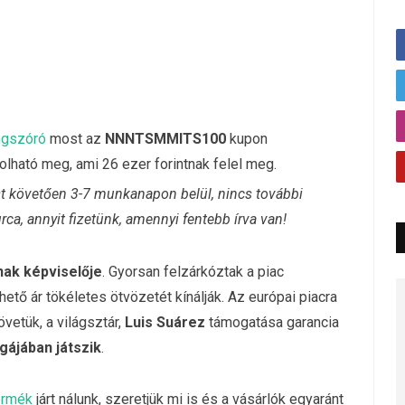
ngszóró
most az
NNNTSMMITS100
kupon
olható meg, ami 26 ezer forintnak felel meg.
ést követően 3-7 munkanapon belül, nincs további
urca, annyit fizetünk, amennyi fentebb írva van!
nak képviselője
. Gyorsan felzárkóztak a piac
ető ár tökéletes ötvözetét kínálják. Az európai piacra
vetük, a világsztár,
Luis Suárez
támogatása garancia
ligájában játszik
.
ermék
járt nálunk, szeretjük mi is és a vásárlók egyaránt