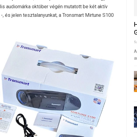
ális audiomárka október végén mutatott be két aktív
 -, és jelen tesztalanyunkat, a Tronsmart Mirtune S100
H
G
S
A
a