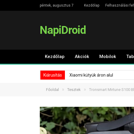
péntek, augusztus 7
Kezdőlap
Felhasználási fel
NapiDroid
Kezdőlap
Akciók
Mobilok
Tab
Kiárusítás
Xiaomi kütyük áron alul
»
»
Főoldal
Tesztek
Tronsmart Mirtune S100 B