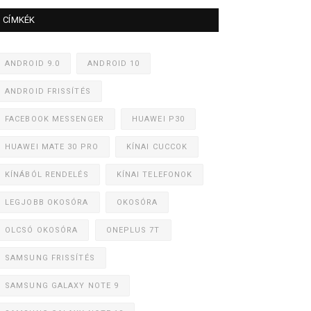
CÍMKÉK
ANDROID 9.0
ANDROID 10
ANDROID FRISSÍTÉS
FACEBOOK MESSENGER
HUAWEI P30
HUAWEI MATE 30 PRO
KÍNAI CUCCOK
KÍNÁBÓL RENDELÉS
KÍNAI TELEFONOK
LEGJOBB OKOSÓRA
OKOSÓRA
OLCSÓ OKOSÓRA
ONEPLUS 7T
SAMSUNG FRISSÍTÉS
SAMSUNG GALAXY NOTE 9