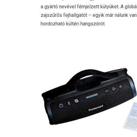
a gyártó nevével fémjelzett kütyüket. A glob
zajszűrős fejhallgatót – egyik már nálunk van
hordozható kültéri hangszórót.