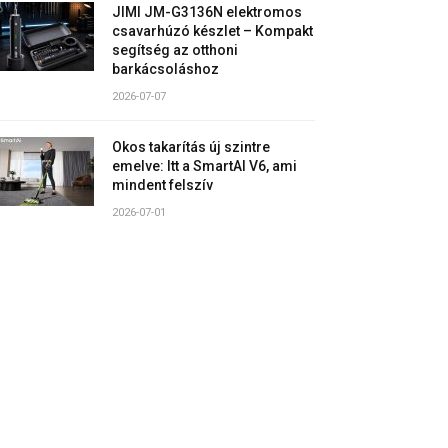
JIMI JM-G3136N elektromos
csavarhúzó készlet – Kompakt
segítség az otthoni
barkácsoláshoz
2026-07-07
Okos takarítás új szintre
emelve: Itt a SmartAI V6, ami
mindent felszív
2026-07-01