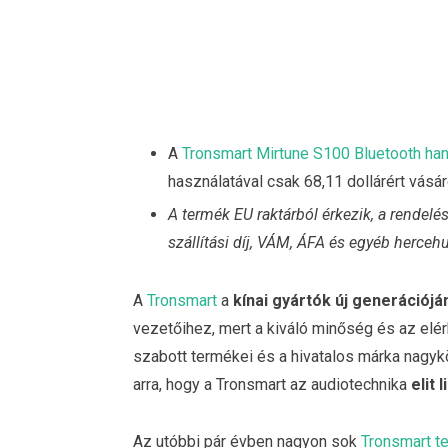
A
Tronsmart Mirtune S100 Bluetooth ha
használatával csak 68,11 dollárért vásár
A termék EU raktárból érkezik, a rendel
szállítási díj, VÁM, ÁFA és egyéb herceh
A
Tronsmart
a
kínai gyártók új generációjá
vezetőihez, mert a kiváló minőség és az elérh
szabott termékei és a hivatalos márka nagykö
arra, hogy a Tronsmart az audiotechnika
elit 
Az utóbbi pár évben nagyon sok
Tronsmart t