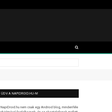
ÜDV A NAPIDROID.HU-N!
 NapiDroid.hu nem csak egy Andriod blog, mindenféle
ech témával foglalkozunk, és az okostelefonok mellett