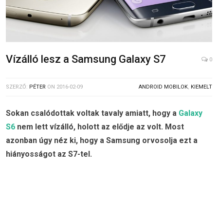
Vízálló lesz a Samsung Galaxy S7
0
SZERZŐ:
PÉTER
ON
2016-02-09
ANDROID MOBILOK
,
KIEMELT
Sokan csalódottak voltak tavaly amiatt, hogy a
Galaxy
S6
nem lett vízálló, holott az elődje az volt. Most
azonban úgy néz ki, hogy a Samsung orvosolja ezt a
hiányosságot az S7-tel.