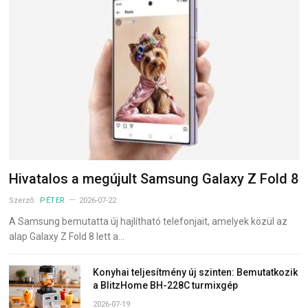
Hivatalos a megújult Samsung Galaxy Z Fold 8
Szerző:
PÉTER
2026-07-22
A Samsung bemutatta új hajlítható telefonjait, amelyek közül az
alap Galaxy Z Fold 8 lett a…
Konyhai teljesítmény új szinten: Bemutatkozik
a BlitzHome BH-228C turmixgép
2026-07-19