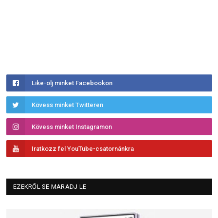
Like-olj minket Facebookon
Kövess minket Twitteren
Kövess minket Instagramon
Iratkozz fel YouTube-csatornánkra
EZEKRŐL SE MARADJ LE