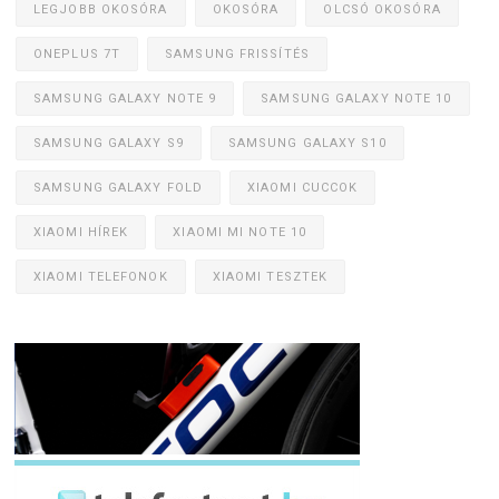
LEGJOBB OKOSÓRA
OKOSÓRA
OLCSÓ OKOSÓRA
ONEPLUS 7T
SAMSUNG FRISSÍTÉS
SAMSUNG GALAXY NOTE 9
SAMSUNG GALAXY NOTE 10
SAMSUNG GALAXY S9
SAMSUNG GALAXY S10
SAMSUNG GALAXY FOLD
XIAOMI CUCCOK
XIAOMI HÍREK
XIAOMI MI NOTE 10
XIAOMI TELEFONOK
XIAOMI TESZTEK