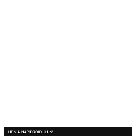
ÜDV A NAPIDROID.HU-N!