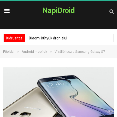
NapiDroid
Kiárusítás
Xiaomi kütyük áron alul
»
»
Főoldal
Android mobilok
Vízálló lesz a Samsung Galaxy S7