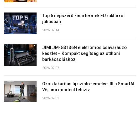
Top 5 népszerű kínai termék EU raktárról
júliusban
2026-07-14
JIMI JM-G3136N elektromos csavarhúzó
készlet – Kompakt segítség az otthoni
barkácsoláshoz
2026-07-07
Okos takarítás új szintre emelve: Itt a SmartAI
V6, ami mindent felszív
2026-07-01