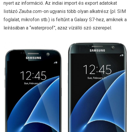
nyert az információ. Az indiai import és export adatokat
listázó
Zauba.com
-on ugyanis több olyan alkatrész (pl. SIM
foglalat, mikrofon stb.) is feltűnt a Galaxy S7-hez, amiknek a
leírásában a “waterproof”, azaz vízálló szó szerepel.