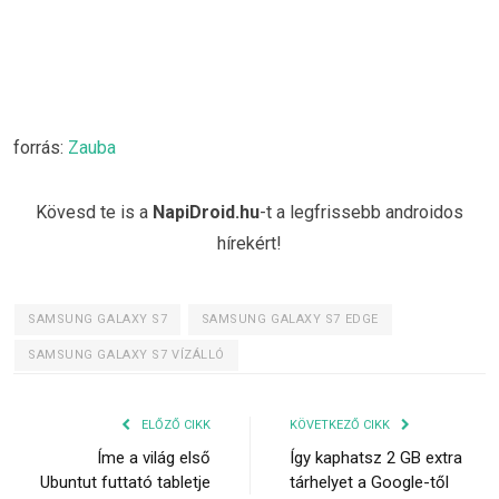
forrás:
Zauba
Kövesd te is a
NapiDroid.hu
-t a legfrissebb androidos
hírekért!
SAMSUNG GALAXY S7
SAMSUNG GALAXY S7 EDGE
SAMSUNG GALAXY S7 VÍZÁLLÓ
ELŐZŐ CIKK
KÖVETKEZŐ CIKK
Íme a világ első
Így kaphatsz 2 GB extra
Ubuntut futtató tabletje
tárhelyet a Google-től