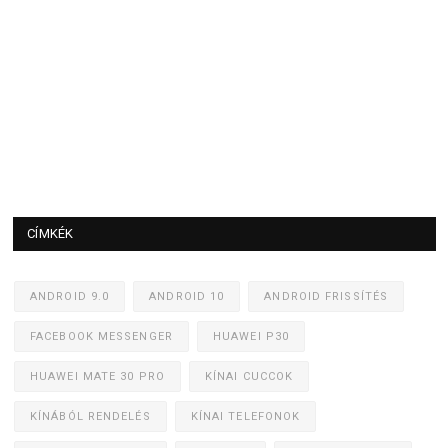
CÍMKÉK
ANDROID 9.0
ANDROID 10
ANDROID FRISSÍTÉS
FACEBOOK MESSENGER
HUAWEI P30
HUAWEI MATE 30 PRO
KÍNAI CUCCOK
KÍNÁBÓL RENDELÉS
KÍNAI TELEFONOK