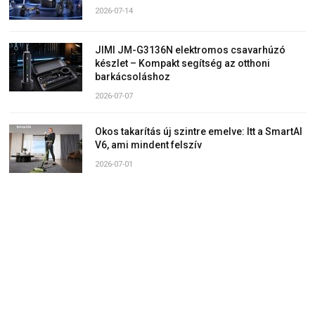
2026-07-14
JIMI JM-G3136N elektromos csavarhúzó
készlet – Kompakt segítség az otthoni
barkácsoláshoz
2026-07-07
Okos takarítás új szintre emelve: Itt a SmartAI
V6, ami mindent felszív
2026-07-01