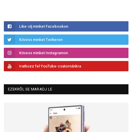
Like-olj minket Facebookon
Kövess minket Twitteren
Kövess minket Instagramon
Iratkozz fel YouTube-csatornánkra
EZEKRŐL SE MARADJ LE