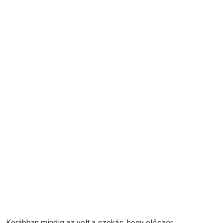
Korábban mindig az volt a szokás, hogy először