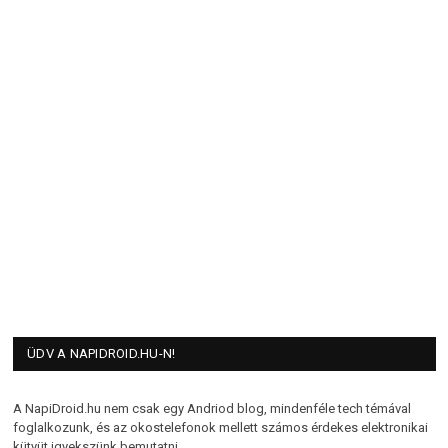
ÜDV A NAPIDROID.HU-N!
A NapiDroid.hu nem csak egy Andriod blog, mindenféle tech témával
foglalkozunk, és az okostelefonok mellett számos érdekes elektronikai
kütyüt igyekszünk bemutatni.