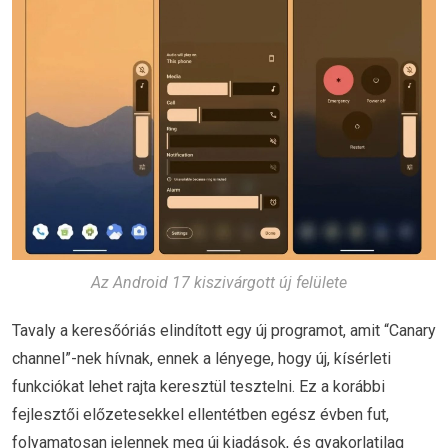
Az Android 17 kiszivárgott új felülete
Tavaly a keresőóriás elindított egy új programot, amit “Canary
channel”-nek hívnak, ennek a lényege, hogy új, kísérleti
funkciókat lehet rajta keresztül tesztelni. Ez a korábbi
fejlesztői előzetesekkel ellentétben egész évben fut,
folyamatosan jelennek meg új kiadások, és gyakorlatilag