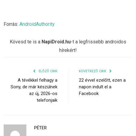
Forrás:
AndroidAuthority
Kövesd te is a
NapiDroid.hu
-t a legfrissebb androidos
hírekért!
ELŐZŐ CIKK
KÖVETKEZŐ CIKK
A tévékkel felhagy a
22 évvel ezelőtt, ezen a
Sony, de már készülnek
napon indult el a
az új, 2026-os
Facebook
telefonjaik
PÉTER