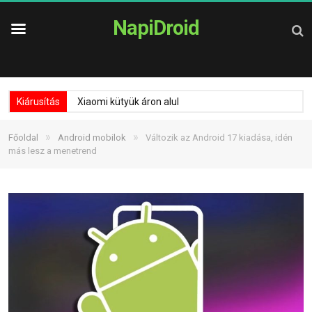
NapiDroid
Kiárusítás
Xiaomi kütyük áron alul
»
»
Főoldal
Android mobilok
Változik az Android 17 kiadása, idén
más lesz a menetrend