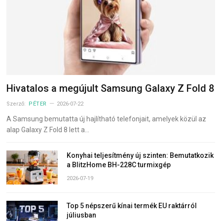
Hivatalos a megújult Samsung Galaxy Z Fold 8
Szerző:
PÉTER
2026-07-22
A Samsung bemutatta új hajlítható telefonjait, amelyek közül az
alap Galaxy Z Fold 8 lett a…
Konyhai teljesítmény új szinten: Bemutatkozik
a BlitzHome BH-228C turmixgép
2026-07-19
Top 5 népszerű kínai termék EU raktárról
júliusban