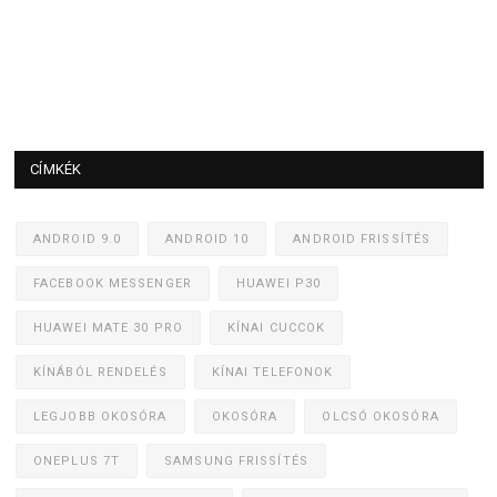
CÍMKÉK
ANDROID 9.0
ANDROID 10
ANDROID FRISSÍTÉS
FACEBOOK MESSENGER
HUAWEI P30
HUAWEI MATE 30 PRO
KÍNAI CUCCOK
KÍNÁBÓL RENDELÉS
KÍNAI TELEFONOK
LEGJOBB OKOSÓRA
OKOSÓRA
OLCSÓ OKOSÓRA
ONEPLUS 7T
SAMSUNG FRISSÍTÉS