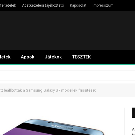
feltételek
Adatkezelési tájékoztató
Kapcsolat
Impresszum
letek
Appok
Játékok
TESZTEK
tt leállították a Samsung Galaxy S7 modellek frissítését
A
t