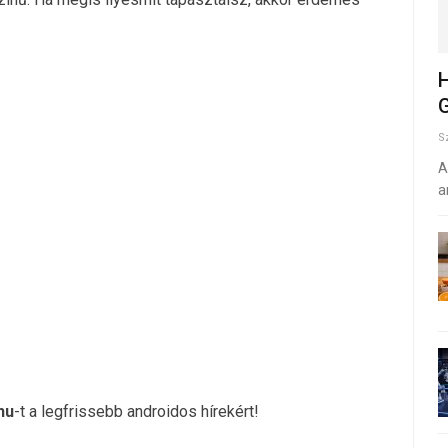
H
G
S
A
a
hu
-t a legfrissebb androidos hírekért!