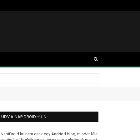
ÜDV A NAPIDROID.HU-N!
 NapiDroid.hu nem csak egy Andriod blog, mindenféle
ech témával foglalkozunk, és az okostelefonok mellett