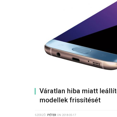
Váratlan hiba miatt leáll
modellek frissítését
SZERZŐ:
PÉTER
ON
2018-05-17