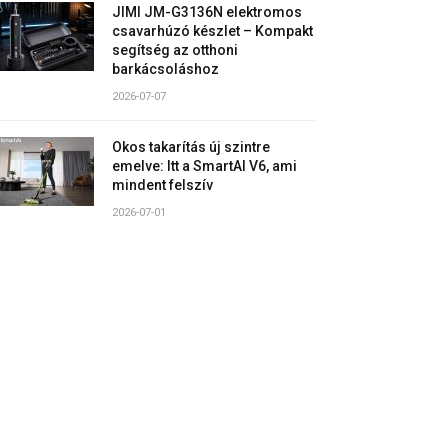
JIMI JM-G3136N elektromos
csavarhúzó készlet – Kompakt
segítség az otthoni
barkácsoláshoz
2026-07-07
Okos takarítás új szintre
emelve: Itt a SmartAI V6, ami
mindent felszív
2026-07-01