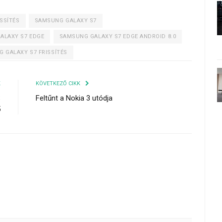
SSÍTÉS
SAMSUNG GALAXY S7
ALAXY S7 EDGE
SAMSUNG GALAXY S7 EDGE ANDROID 8.0
 GALAXY S7 FRISSÍTÉS
K
KÖVETKEZŐ CIKK
S
Feltűnt a Nokia 3 utódja
5