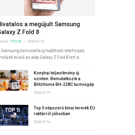
ivatalos a megújult Samsung
alaxy Z Fold 8
zerző:
PÉTER
2026-07-22
 Samsung bemutatta új hajlítható telefonjait,
melyek közül az alap Galaxy Z Fold 8 lett a…
Konyhai teljesítmény új
szinten: Bemutatkozik a
BlitzHome BH-228C turmixgép
2026-07-19
Top 5 népszerű kínai termék EU
raktárról júliusban
2026-07-14