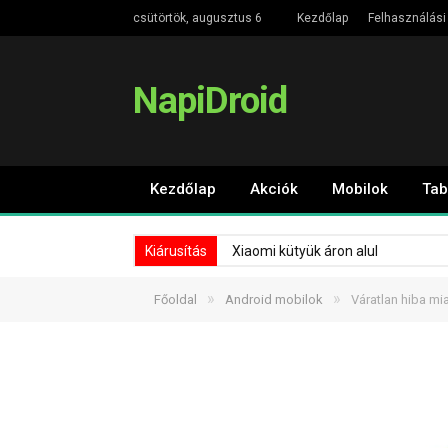
csütörtök, augusztus 6
Kezdőlap
Felhasználási 
NapiDroid
Kezdőlap
Akciók
Mobilok
Tab
Kiárusítás
Xiaomi kütyük áron alul
»
»
Főoldal
Android mobilok
Váratlan hiba mia