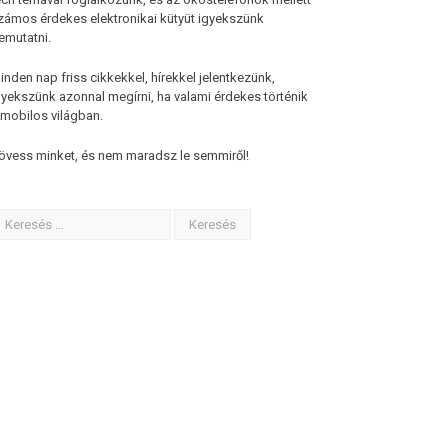
zámos érdekes elektronikai kütyüt igyekszünk
emutatni.
inden nap friss cikkekkel, hírekkel jelentkezünk,
gyekszünk azonnal megírni, ha valami érdekes történik
 mobilos világban.
övess minket, és nem maradsz le semmiről!