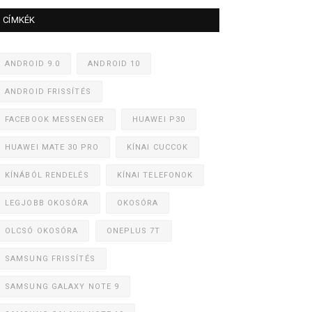
CÍMKÉK
ANDROID 9.0
ANDROID 10
ANDROID FRISSÍTÉS
FACEBOOK MESSENGER
HUAWEI P30
HUAWEI MATE 30 PRO
KÍNAI CUCCOK
KÍNÁBÓL RENDELÉS
KÍNAI TELEFONOK
LEGJOBB OKOSÓRA
OKOSÓRA
OLCSÓ OKOSÓRA
ONEPLUS 7T
SAMSUNG FRISSÍTÉS
SAMSUNG GALAXY NOTE 9