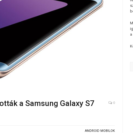
s
b
M
i
a
K
ították a Samsung Galaxy S7
0
ANDROID MOBILOK