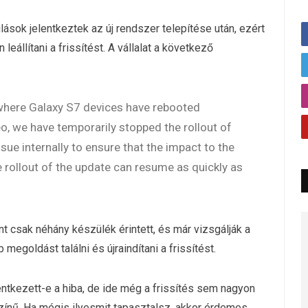
ások jelentkeztek az új rendszer telepítése után, ezért
eállítani a frissítést. A vállalat a következő
where Galaxy S7 devices have rebooted
o, we have temporarily stopped the rollout of
sue internally to ensure that the impact to the
 rollout of the update can resume as quickly as
t csak néhány készülék érintett, és már vizsgálják a
egoldást találni és újraindítani a frissítést.
ntkezett-e a hiba, de ide még a frissítés sem nagyon
színű. Ha mégis ilyesmit tapasztalsz, akkor érdemes