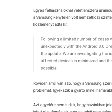
Egyes felhasználóknál véletlenszerű újraindul
a Samsung kénytelen volt nemzetközi szinten l
közleményt adta ki:
Following a limited number of cases 
unexpectedly with the Android 8.0 Ore
the update. We are investigating the is
affected devices is minimized and the
possible.
Röviden arról van szó, hogy a Samsung szerin
problémát. Igyekszik a gyártó minél hamarabb m
Azt egyelőre nem tudjuk, hogy hazánkban jele
jutott el tudomásunk szerint, tehát nem való