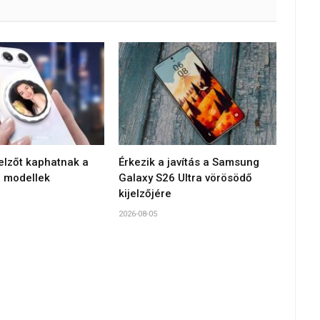
jelzőt kaphatnak a
Érkezik a javítás a Samsung
 modellek
Galaxy S26 Ultra vörösödő
kijelzőjére
2026-08-05