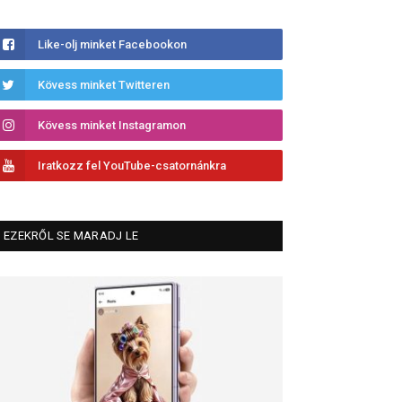
Like-olj minket Facebookon
Kövess minket Twitteren
Kövess minket Instagramon
Iratkozz fel YouTube-csatornánkra
EZEKRŐL SE MARADJ LE