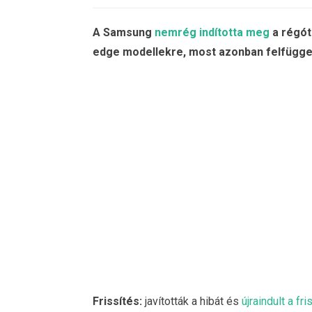
A Samsung
nemrég indította meg
a régót
edge modellekre, most azonban felfügge
Frissítés:
javították a hibát és
újraindult a fri