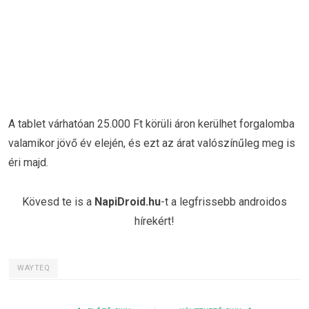
A tablet várhatóan 25.000 Ft körüli áron kerülhet forgalomba
valamikor jövő év elején, és ezt az árat valószínűleg meg is
éri majd.
Kövesd te is a
NapiDroid.hu
-t a legfrissebb androidos
hírekért!
WAYTEQ