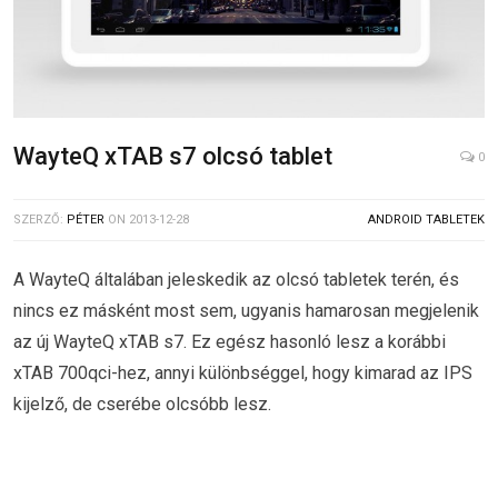
WayteQ xTAB s7 olcsó tablet
0
SZERZŐ:
PÉTER
ON
2013-12-28
ANDROID TABLETEK
A WayteQ általában jeleskedik az olcsó tabletek terén, és
nincs ez másként most sem, ugyanis hamarosan megjelenik
az új WayteQ xTAB s7. Ez egész hasonló lesz a korábbi
xTAB 700qci-hez, annyi különbséggel, hogy kimarad az IPS
kijelző, de cserébe olcsóbb lesz.