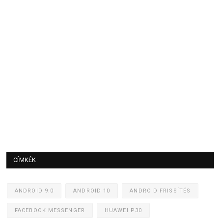
CÍMKÉK
ANDROID 9.0
ANDROID 10
ANDROID FRISSÍTÉS
FACEBOOK MESSENGER
HUAWEI P30