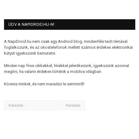
ÜDV A NAPIDROID.HU-N!
A NapiDroid.hu nem csak egy Andriod blog, mindenféle tech témával
foglalkozunk, és az okostelefonok mellett számos érdekes elektronikai
kütyüt igyekszünk bemutatni.
Minden nap friss cikkekkel, hírekkel jelentkezünk, igyekszünk azonnal
megírni, ha valami érdekes történik a mobilos világban.
Kövess minket, és nem maradsz le semmiről!