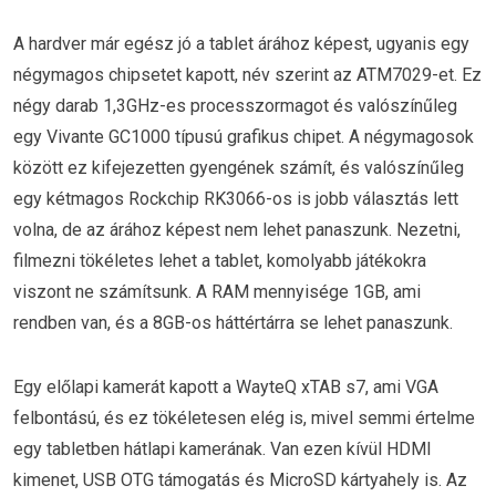
A hardver már egész jó a tablet árához képest, ugyanis egy
négymagos chipsetet kapott, név szerint az ATM7029-et. Ez
négy darab 1,3GHz-es processzormagot és valószínűleg
egy Vivante GC1000 típusú grafikus chipet. A négymagosok
között ez kifejezetten gyengének számít, és valószínűleg
egy kétmagos Rockchip RK3066-os is jobb választás lett
volna, de az árához képest nem lehet panaszunk. Nezetni,
filmezni tökéletes lehet a tablet, komolyabb játékokra
viszont ne számítsunk. A RAM mennyisége 1GB, ami
rendben van, és a 8GB-os háttértárra se lehet panaszunk.
Egy előlapi kamerát kapott a WayteQ xTAB s7, ami VGA
felbontású, és ez tökéletesen elég is, mivel semmi értelme
egy tabletben hátlapi kamerának. Van ezen kívül HDMI
kimenet, USB OTG támogatás és MicroSD kártyahely is. Az