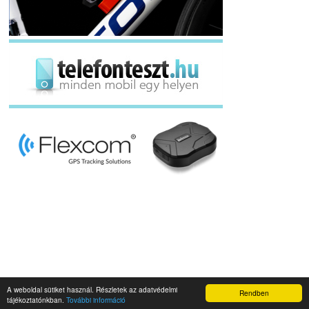
A weboldal sütiket használ. Részletek az adatvédelmi
Rendben
Napidroid.hu 2019
tájékoztatónkban.
További információ