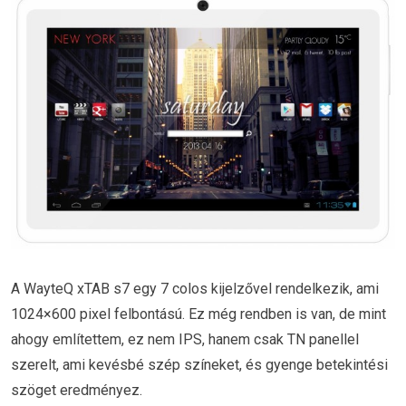
A WayteQ xTAB s7 egy 7 colos kijelzővel rendelkezik, ami
1024×600 pixel felbontású. Ez még rendben is van, de mint
ahogy említettem, ez nem IPS, hanem csak TN panellel
szerelt, ami kevésbé szép színeket, és gyenge betekintési
szöget eredményez.