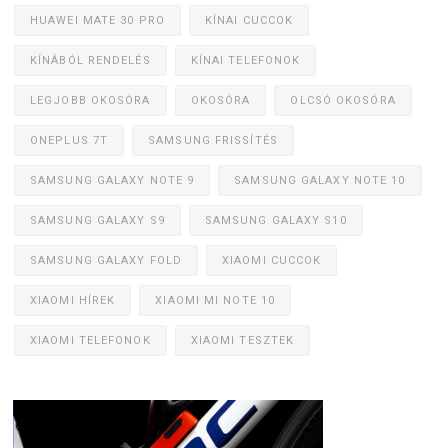
HUAWEI MATE 30 PRO
KÍNAI CUCCOK
KÍNÁBÓL RENDELÉS
KÍNAI TELEFONOK
LEGJOBB OKOSÓRA
OKOSÓRA
OLCSÓ OKOSÓRA
ONEPLUS 7T
SAMSUNG FRISSÍTÉS
SAMSUNG GALAXY NOTE 9
SAMSUNG GALAXY NOTE 10
SAMSUNG GALAXY S9
SAMSUNG GALAXY S10
SAMSUNG GALAXY FOLD
XIAOMI CUCCOK
XIAOMI HÍREK
XIAOMI MI NOTE 10
XIAOMI TELEFONOK
XIAOMI TESZTEK