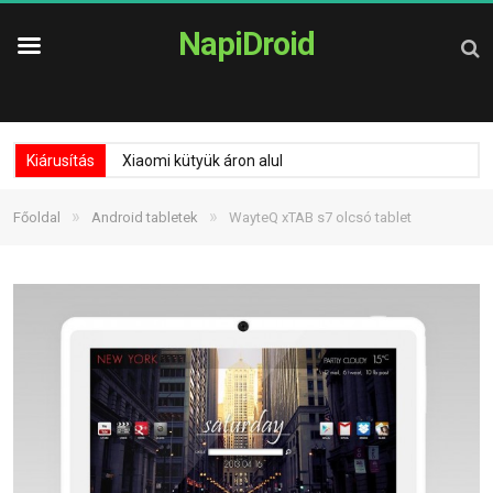
NapiDroid
Kiárusítás
Xiaomi kütyük áron alul
»
»
Főoldal
Android tabletek
WayteQ xTAB s7 olcsó tablet