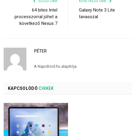
ELŐZŐ CIKK
KÖVETKEZŐ CIKK
64 bites Intel
Galaxy Note 3 Lite
processzorral jöhet a
tavasszal
következő Nexus 7
PÉTER
A Napidroid.hu alapítója.
KAPCSOLÓDÓ
CIKKEK