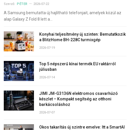
Szerző:
PÉTER
2026-07-22
A Samsung bemutatta új hajlítható telefonjait, amelyek közül az
alap Galaxy Z Fold 8 lett a…
Konyhai teljesítmény új szinten: Bemutatkozik
a BlitzHome BH-228C turmixgép
2026-07-19
Top 5 népszerű kínai termék EU raktárról
júliusban
2026-07-14
JIMI JM-G3136N elektromos csavarhúzó
készlet – Kompakt segítség az otthoni
barkácsoláshoz
2026-07-07
Okos takarítás új szintre emelve: Itt a SmartAI