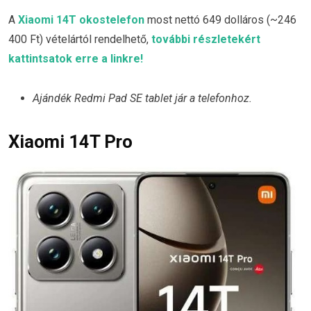
A
Xiaomi 14T okostelefon
most nettó 649 dolláros (~246
400 Ft) vételártól rendelhető,
további részletekért
kattintsatok erre a linkre!
Ajándék Redmi Pad SE tablet jár a telefonhoz.
Xiaomi 14T Pro