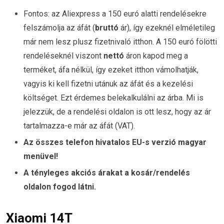
Fontos: az Aliexpress a 150 euró alatti rendelésekre
felszámolja az áfát (
bruttó
ár), így ezeknél elméletileg
már nem lesz plusz fizetnivaló itthon. A 150 euró fölötti
rendeléseknél viszont
nettó
áron kapod meg a
terméket, áfa nélkül, így ezeket itthon vámolhatják,
vagyis ki kell fizetni utánuk az áfát és a kezelési
költséget. Ezt érdemes belekalkulálni az árba. Mi is
jelezzük, de a rendelési oldalon is ott lesz, hogy az ár
tartalmazza-e már az áfát (VAT).
Az összes telefon hivatalos EU-s verzió magyar
menüvel!
A tényleges akciós árakat a kosár/rendelés
oldalon fogod látni.
Xiaomi 14T