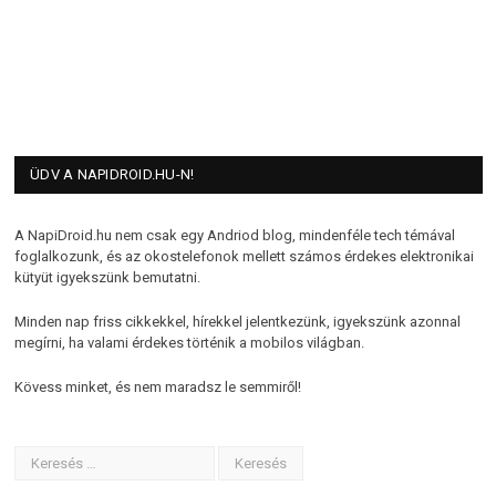
ÜDV A NAPIDROID.HU-N!
A NapiDroid.hu nem csak egy Andriod blog, mindenféle tech témával
foglalkozunk, és az okostelefonok mellett számos érdekes elektronikai
kütyüt igyekszünk bemutatni.
Minden nap friss cikkekkel, hírekkel jelentkezünk, igyekszünk azonnal
megírni, ha valami érdekes történik a mobilos világban.
Kövess minket, és nem maradsz le semmiről!