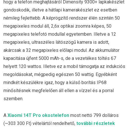
hogy a telefon meghajtásáról Dimensity 9300+ lapkakészlet
gondoskodik, illetve a hátlapi kamerakészlet ez esetben
némileg fejlettebb. A képrögzítő rendszer élén szintén 50
megapixeles modul áll, 2,6x optikai zoomra képes, 50
megapixeles telefotó modullal egyetemben. Illetve a 12
megapixeles, ultraszéles látószögű kamera is adott,
akárcsak a 32 megapixeles előlapi modul. Az akkumulátor
kapacitása újfent 5000 mAh-s, de a vezetékes töltés 67
helyett 120 wattos. Illetve ez a mobil támogatja az indukciós
megoldásokat, mégpedig egészen 50 wattig. Egyébként
mindkét készülékre igaz, hogy a külső borítás IP68
minősítésnek megfelelően áll ellen a vízzel és a porral
szemben.
A
Xiaomi 14T Pro okostelefon
most nettó 799 dolláros
(~303 300 Ft) vételártól rendelhető,
további részletek