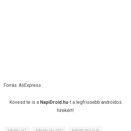
Forrás: AliExpress
Kövesd te is a
NapiDroid.hu
-t a legfrissebb androidos
hírekért!
XIAOMI 14T
XIAOMI 14T PRO
XIAOMI MIX FLIP