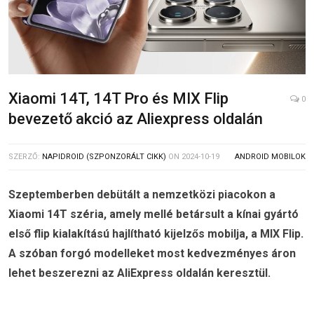
Xiaomi 14T, 14T Pro és MIX Flip
0
bevezető akció az Aliexpress oldalán
SZERZŐ:
NAPIDROID (SZPONZORÁLT CIKK)
ON
2024-10-19
ANDROID MOBILOK
Szeptemberben debütált a nemzetközi piacokon a
Xiaomi 14T széria, amely mellé betársult a kínai gyártó
első flip kialakítású hajlítható kijelzős mobilja, a MIX Flip.
A szóban forgó modelleket most kedvezményes áron
lehet beszerezni az AliExpress oldalán keresztül.