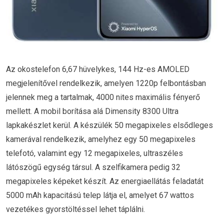
Az okostelefon 6,67 hüvelykes, 144 Hz-es AMOLED
megjelenítővel rendelkezik, amelyen 1220p felbontásban
jelennek meg a tartalmak, 4000 nites maximális fényerő
mellett. A mobil borítása alá Dimensity 8300 Ultra
lapkakészlet kerül. A készülék 50 megapixeles elsődleges
kamerával rendelkezik, amelyhez egy 50 megapixeles
telefotó, valamint egy 12 megapixeles, ultraszéles
látószögű egység társul. A szelfikamera pedig 32
megapixeles képeket készít. Az energiaellátás feladatát
5000 mAh kapacitású telep látja el, amelyet 67 wattos
vezetékes gyorstöltéssel lehet táplálni.