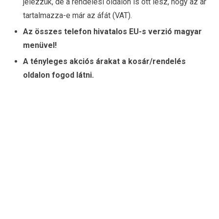
jelezzük, de a rendelési oldalon is ott lesz, hogy az ár
tartalmazza-e már az áfát (VAT).
Az összes telefon hivatalos EU-s verzió magyar
menüvel!
A tényleges akciós árakat a kosár/rendelés
oldalon fogod látni.