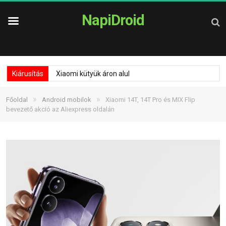
NapiDroid
Kiárusítás
Xiaomi kütyük áron alul
»
»
Főoldal
Android mobilok
Xiaomi 14T, 14T Pro és MIX Flip
bevezető akció az Aliexpress oldalán