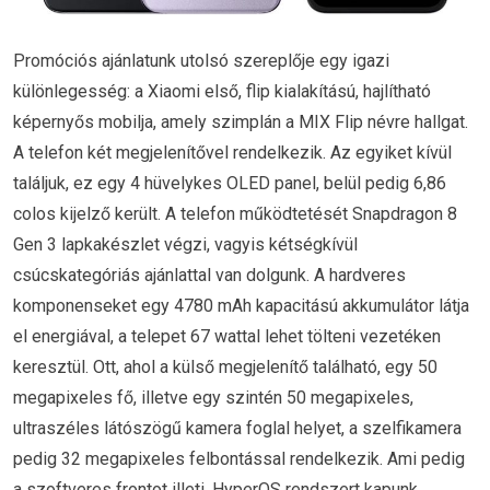
Promóciós ajánlatunk utolsó szereplője egy igazi
különlegesség: a Xiaomi első, flip kialakítású, hajlítható
képernyős mobilja, amely szimplán a MIX Flip névre hallgat.
A telefon két megjelenítővel rendelkezik. Az egyiket kívül
találjuk, ez egy 4 hüvelykes OLED panel, belül pedig 6,86
colos kijelző került. A telefon működtetését Snapdragon 8
Gen 3 lapkakészlet végzi, vagyis kétségkívül
csúcskategóriás ajánlattal van dolgunk. A hardveres
komponenseket egy 4780 mAh kapacitású akkumulátor látja
el energiával, a telepet 67 wattal lehet tölteni vezetéken
keresztül. Ott, ahol a külső megjelenítő található, egy 50
megapixeles fő, illetve egy szintén 50 megapixeles,
ultraszéles látószögű kamera foglal helyet, a szelfikamera
pedig 32 megapixeles felbontással rendelkezik. Ami pedig
a szoftveres frontot illeti, HyperOS rendszert kapunk,