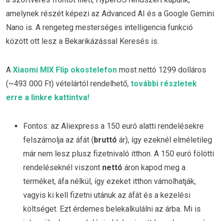
amelynek részét képezi az Advanced AI és a Google Gemini
Nano is. A rengeteg mesterséges intelligencia funkció
között ott lesz a Bekarikázással Keresés is.
A
Xiaomi MIX Flip okostelefon
most nettó 1299 dolláros
(~493 000 Ft) vételártól rendelhető,
további részletek
erre a linkre kattintva!
Fontos: az Aliexpress a 150 euró alatti rendelésekre
felszámolja az áfát (
bruttó
ár), így ezeknél elméletileg
már nem lesz plusz fizetnivaló itthon. A 150 euró fölötti
rendeléseknél viszont
nettó
áron kapod meg a
terméket, áfa nélkül, így ezeket itthon vámolhatják,
vagyis ki kell fizetni utánuk az áfát és a kezelési
költséget. Ezt érdemes belekalkulálni az árba. Mi is