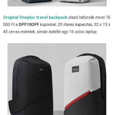
Original Oneplus travel backpack
utazó hátizsák most 16
500 Ft a
DPF10OFF
kuponnal.
20 literes kapacitás, 32 x 15 x
45 cm-es méretek, simán belefér egy 16 colos laptop.