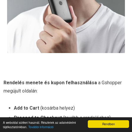
Rendelés menete és kupon felhasználása
a Gshopper
megújult oldalán:
Add to Cart
(kosárba helyez)
Proceed to Checkout
(tovább a rendeléshez)
A weboldal sütiket használ. Részletek az adatvédelmi
Rendben
Add meg a szállítási adataidat (ékezetek nélkül)
tájékoztatónkban.
További információ