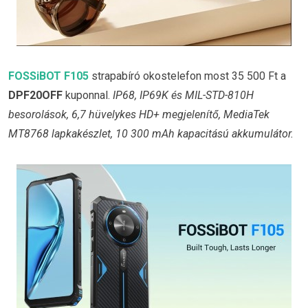
FOSSiBOT F105
strapabíró okostelefon most 35 500 Ft a
DPF20OFF
kuponnal.
IP68, IP69K és MIL-STD-810H
besorolások, 6,7 hüvelykes HD+ megjelenítő, MediaTek
MT8768 lapkakészlet, 10 300 mAh kapacitású akkumulátor.