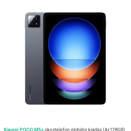
Xiaomi POCO M5s
okostelefon globális kiadás (4+128GB)