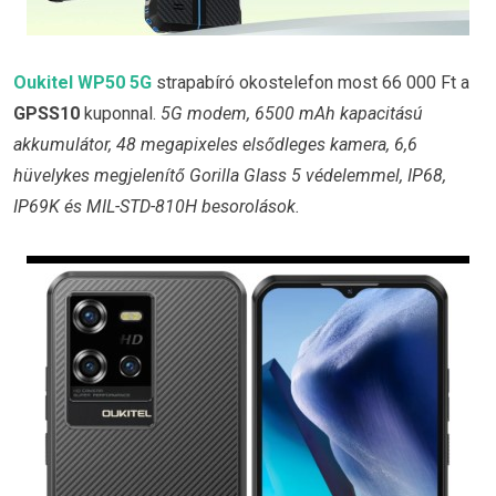
Oukitel WP50 5G
strapabíró okostelefon most 66 000 Ft a
GPSS10
kuponnal.
5G modem, 6500 mAh kapacitású
akkumulátor, 48 megapixeles elsődleges kamera, 6,6
hüvelykes megjelenítő Gorilla Glass 5 védelemmel, IP68,
IP69K és MIL-STD-810H besorolások.