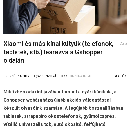
Xiaomi és más kínai kütyük (telefonok,
0
tabletek, stb.) leárazva a Gshopper
oldalán
SZERZŐ:
NAPIDROID (SZPONZORÁLT CIKK)
ON
2024-07-20
AKCIÓK
Miközben odakint javában tombol a nyári kánikula, a
Gshopper webáruháza újabb akciós válogatással
készült olvasóink számára. A legújabb összeállításban
tabletek, strapabíró okostelefonok, gyümölcsprés,
vízálló univerzális tok, autó okosító, felfújható