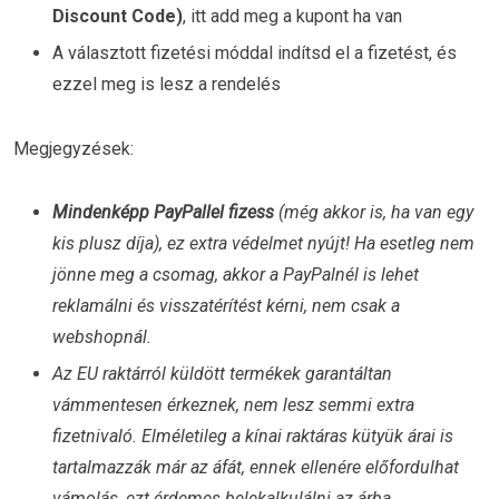
Discount Code)
, itt add meg a kupont ha van
A választott fizetési móddal indítsd el a fizetést, és
ezzel meg is lesz a rendelés
Megjegyzések:
Mindenképp PayPallel fizess
(még akkor is, ha van egy
kis plusz díja), ez extra védelmet nyújt! Ha esetleg nem
jönne meg a csomag, akkor a PayPalnél is lehet
reklamálni és visszatérítést kérni, nem csak a
webshopnál.
Az EU raktárról küldött termékek garantáltan
vámmentesen érkeznek, nem lesz semmi extra
fizetnivaló. Elméletileg a kínai raktáras kütyük árai is
tartalmazzák már az áfát, ennek ellenére előfordulhat
vámolás, ezt érdemes belekalkulálni az árba.