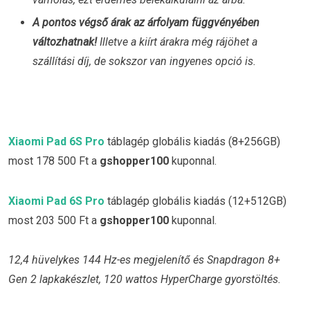
A pontos végső árak az árfolyam függvényében
változhatnak!
Illetve a kiírt árakra még rájöhet a
szállítási díj, de sokszor van ingyenes opció is.
Xiaomi Pad 6S Pro
táblagép globális kiadás (8+256GB)
most 178 500 Ft a
gshopper100
kuponnal.
Xiaomi Pad 6S Pro
táblagép globális kiadás (12+512GB)
most 203 500 Ft a
gshopper100
kuponnal.
12,4 hüvelykes 144 Hz-es megjelenítő és Snapdragon 8+
Gen 2 lapkakészlet, 120 wattos HyperCharge gyorstöltés.