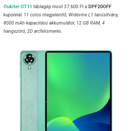
Oukitel OT11
táblagép most 37 600 Ft a
DPF20OFF
kuponnal.
11 colos megjelenítő, Widevine L1 tanúsítvány,
8000 mAh kapacitású akkumulátor, 12 GB RAM, 4
hangszóró, 2D arcfelismerés.