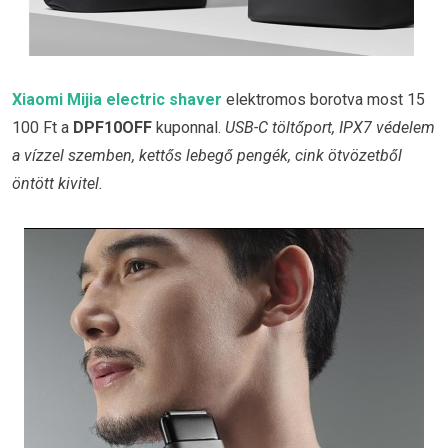
Xiaomi Mijia electric shaver
elektromos borotva most 15
100 Ft a
DPF10OFF
kuponnal.
USB-C töltőport, IPX7 védelem
a vízzel szemben, kettős lebegő pengék, cink ötvözetből
öntött kivitel.