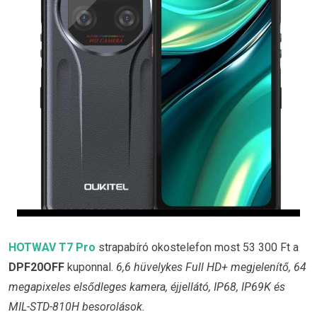
HOTWAV T7 Pro
strapabíró okostelefon most 53 300 Ft a
DPF20OFF
kuponnal.
6,6 hüvelykes Full HD+ megjelenítő, 64
megapixeles elsődleges kamera, éjjellátó, IP68, IP69K és
MIL-STD-810H besorolások.