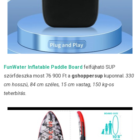
FunWater Inflatable Paddle Board
felfújható SUP
szörfdeszka most 76 900 Ft a
gshoppersup
kuponnal.
330
cm hosszú, 84 cm széles, 15 cm vastag, 150 kg-os
teherbírás.