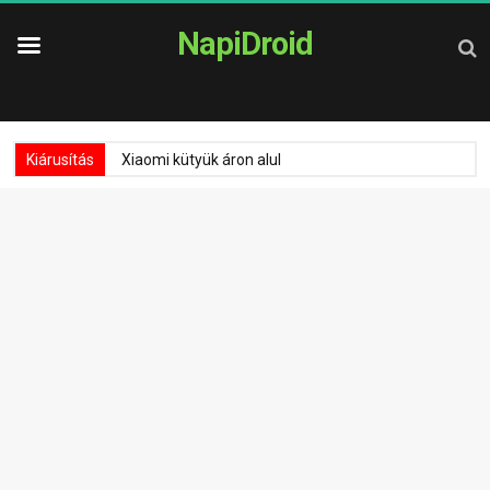
NapiDroid
Kiárusítás
Xiaomi kütyük áron alul