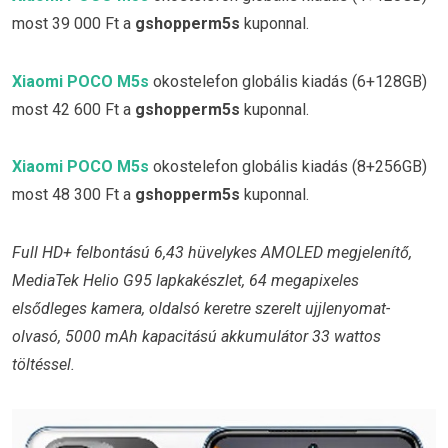
most 39 000 Ft a
gshopperm5s
kuponnal.
Xiaomi POCO M5s
okostelefon globális kiadás (6+128GB)
most 42 600 Ft a
gshopperm5s
kuponnal.
Xiaomi POCO M5s
okostelefon globális kiadás (8+256GB)
most 48 300 Ft a
gshopperm5s
kuponnal.
Full HD+ felbontású 6,43 hüvelykes AMOLED megjelenítő,
MediaTek Helio G95 lapkakészlet, 64 megapixeles
elsődleges kamera, oldalsó keretre szerelt ujjlenyomat-
olvasó, 5000 mAh kapacitású akkumulátor 33 wattos
töltéssel.