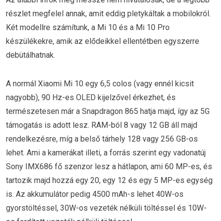
részlet megfelel annak, amit eddig pletykáltak a mobilokról.
Két modellre számítunk, a Mi 10 és a Mi 10 Pro
készülékekre, amik az elődeikkel ellentétben egyszerre
debütálhatnak.
A normál Xiaomi Mi 10 egy 6,5 colos (vagy ennél kicsit
nagyobb), 90 Hz-es OLED kijelzővel érkezhet, és
természetesen már a Snapdragon 865 hatja majd, így az 5G
támogatás is adott lesz. RAM-ból 8 vagy 12 GB áll majd
rendelkezésre, míg a belső tárhely 128 vagy 256 GB-os
lehet. Ami a kamerákat illeti, a forrás szerint egy vadonatúj
Sony IMX686 fő szenzor lesz a hátlapon, ami 60 MP-es, és
tartozik majd hozzá egy 20, egy 12 és egy 5 MP-es egység
is. Az akkumulátor pedig 4500 mAh-s lehet 40W-os
gyorstöltéssel, 30W-os vezeték nélküli töltéssel és 10W-