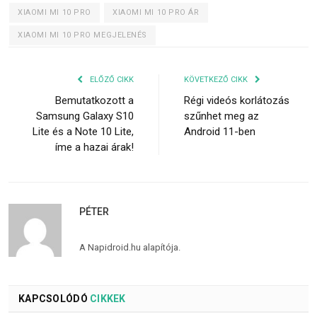
XIAOMI MI 10 PRO
XIAOMI MI 10 PRO ÁR
XIAOMI MI 10 PRO MEGJELENÉS
ELŐZŐ CIKK
KÖVETKEZŐ CIKK
Bemutatkozott a
Régi videós korlátozás
Samsung Galaxy S10
szűnhet meg az
Lite és a Note 10 Lite,
Android 11-ben
íme a hazai árak!
PÉTER
A Napidroid.hu alapítója.
KAPCSOLÓDÓ
CIKKEK