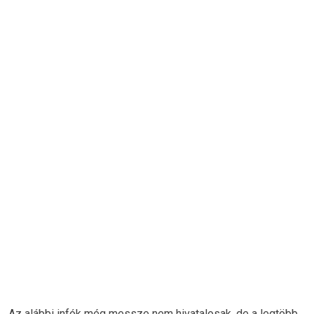
Az alábbi infók még messze nem hivatalosak, de a legtöbb