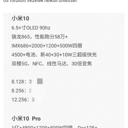
os fordított vezeték nélküli töltéssel.