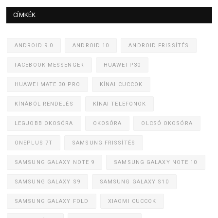
CÍMKÉK
ANDROID 9.0
ANDROID 10
ANDROID FRISSÍTÉS
FACEBOOK MESSENGER
HUAWEI P30
HUAWEI MATE 30 PRO
KÍNAI CUCCOK
KÍNÁBÓL RENDELÉS
KÍNAI TELEFONOK
LEGJOBB OKOSÓRA
OKOSÓRA
OLCSÓ OKOSÓRA
ONEPLUS 7T
SAMSUNG FRISSÍTÉS
SAMSUNG GALAXY NOTE 9
SAMSUNG GALAXY NOTE 10
SAMSUNG GALAXY S9
SAMSUNG GALAXY S10
SAMSUNG GALAXY FOLD
XIAOMI CUCCOK