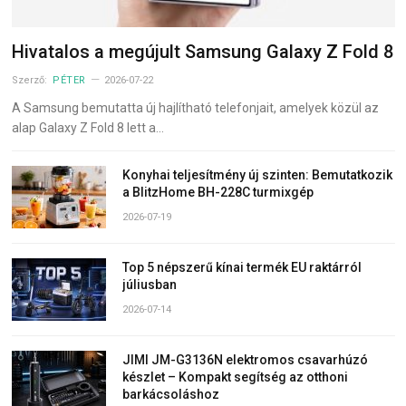
Hivatalos a megújult Samsung Galaxy Z Fold 8
Szerző:
PÉTER
2026-07-22
A Samsung bemutatta új hajlítható telefonjait, amelyek közül az
alap Galaxy Z Fold 8 lett a…
Konyhai teljesítmény új szinten: Bemutatkozik
a BlitzHome BH-228C turmixgép
2026-07-19
Top 5 népszerű kínai termék EU raktárról
júliusban
2026-07-14
JIMI JM-G3136N elektromos csavarhúzó
készlet – Kompakt segítség az otthoni
barkácsoláshoz