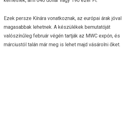
kérhetnek, ami 646 dollár vagy 190 ezer Ft.
Ezek persze Kínára vonatkoznak, az európai árak jóval
magasabbak lehetnek. A készülékek bemutatóját
valószínűleg február végén tartják az MWC expón, és
márciustól talán már meg is lehet majd vásárolni őket.