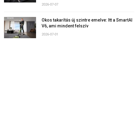
2026-07-07
Okos takarítás új szintre emelve: Itt a SmartAI
V6, ami mindent felszív
2026-07-01