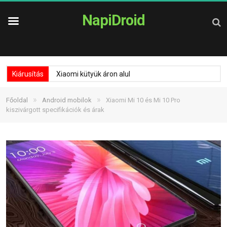
NapiDroid
Kiárusítás
Xiaomi kütyük áron alul
»
»
Főoldal
Android mobilok
Xiaomi Mi 10 és Mi 10 Pro
kiszivárgott specifikációk és árak