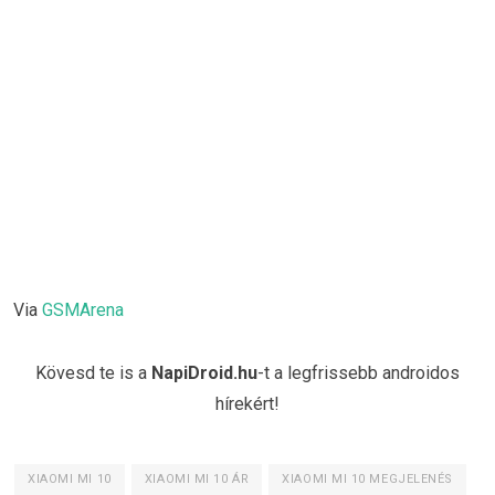
Via
GSMArena
Kövesd te is a
NapiDroid.hu
-t a legfrissebb androidos
hírekért!
XIAOMI MI 10
XIAOMI MI 10 ÁR
XIAOMI MI 10 MEGJELENÉS