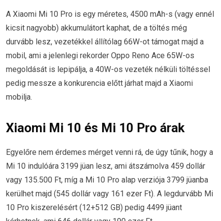
A Xiaomi Mi 10 Pro is egy méretes, 4500 mAh-s (vagy ennél
kicsit nagyobb) akkumulátort kaphat, de a töltés még
durvább lesz, vezetékkel állítólag 66W-ot támogat majd a
mobil, ami a jelenlegi rekorder Oppo Reno Ace 65W-os
megoldását is lepipálja, a 40W-os vezeték nélküli töltéssel
pedig messze a konkurencia előtt járhat majd a Xiaomi
mobilja.
Xiaomi Mi 10 és Mi 10 Pro árak
Egyelőre nem érdemes mérget venni rá, de úgy tűnik, hogy a
Mi 10 indulóára 3199 jüan lesz, ami átszámolva 459 dollár
vagy 135.500 Ft, míg a Mi 10 Pro alap verziója 3799 jüanba
kerülhet majd (545 dollár vagy 161 ezer Ft). A legdurvább Mi
10 Pro kiszerelésért (12+512 GB) pedig 4499 jüant