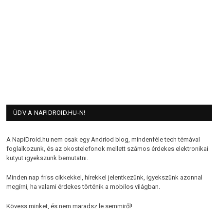
ÜDV A NAPIDROID.HU-N!
A NapiDroid.hu nem csak egy Andriod blog, mindenféle tech témával
foglalkozunk, és az okostelefonok mellett számos érdekes elektronikai
kütyüt igyekszünk bemutatni.
Minden nap friss cikkekkel, hírekkel jelentkezünk, igyekszünk azonnal
megírni, ha valami érdekes történik a mobilos világban.
Kövess minket, és nem maradsz le semmiről!