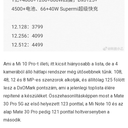
Ami a Mi 10 Pro-t illeti, itt kicsit hiányosabb a lista, de a 4
kamerából álló hátlapi rendszer még ütősebbnek tűnik. 108,
48, 12 és 8 MP-es szenzorok alkotják, és állítólag 125 fölött
lesz a DxOMark pontszám, ami a jelenlegi toplista élére
repítené a készüléket. Összehasonlításképpen most a Mate
30 Pro 5G az első helyezett 123 ponttal, a Mi Note 10 és az
alap Mate 30 Pro pedig 121 ponttal holtversenyben a
második.