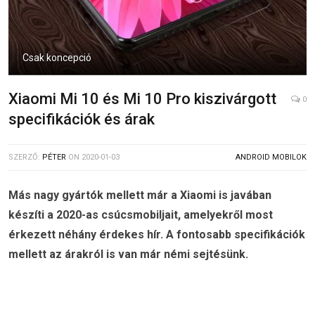
Csak koncepció
Xiaomi Mi 10 és Mi 10 Pro kiszivárgott
0
specifikációk és árak
SZERZŐ:
PÉTER
ON
2020-01-03
ANDROID MOBILOK
Más nagy gyártók mellett már a Xiaomi is javában
készíti a 2020-as csúcsmobiljait, amelyekről most
érkezett néhány érdekes hír. A fontosabb specifikációk
mellett az árakról is van már némi sejtésünk.