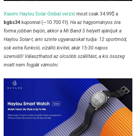
Xiaomi Haylou Solar Global verzió
most csak 34.99$ a
bgbs34
kuponnal (~10.700 Ft).
Ha az hagyományos óra
forma jobban bejön, akkor a Mi Band 5 helyett ajánljuk a
Haylou Solar-t, ami szinte ugyanazokat tudja: 12 sportmód,
sok extra funkció, vízálló kivitel, akár 15-30 napos
üzemidő! Választhatod az olcsóbb szállítást, a kis összeg
miatt nem fogják vámolni.