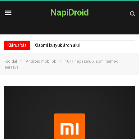
NapiDroid
Kiárusítás
Xiaomi kütyük áron alul
»
»
Főoldal
Android mobilok
10+1 népszerű Xiaomi termék
leárazva