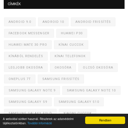
CÍMKÉK
ANDROID 9.0
ANDROID 10
ANDROID FRISSÍTÉS
FACEBOOK MESSENGER
HUAWEI P30
HUAWEI MATE 30 PRO
KÍNAI CUCCOK
KÍNÁBÓL RENDELÉS
KÍNAI TELEFONOK
LEGJOBB OKOSÓRA
OKOSÓRA
OLCSÓ OKOSÓRA
ONEPLUS 7T
SAMSUNG FRISSÍTÉS
SAMSUNG GALAXY NOTE 9
SAMSUNG GALAXY NOTE 10
SAMSUNG GALAXY S9
SAMSUNG GALAXY S10
SAMSUNG GALAXY FOLD
XIAOMI CUCCOK
A weboldal sütiket használ. Részletek az adatvédelmi
Rendben
tájékoztatónkban.
További információ
XIAOMI HÍREK
XIAOMI MI NOTE 10