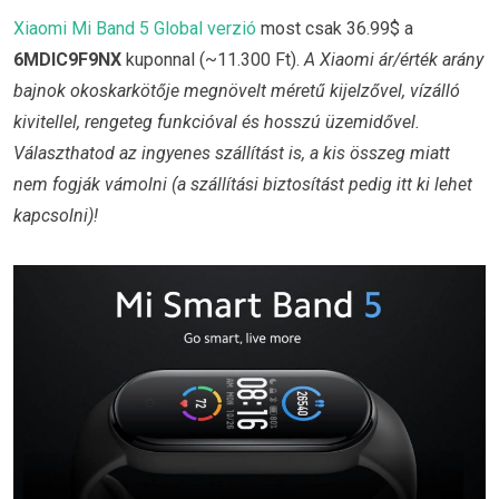
Xiaomi Mi Band 5 Global verzió
most csak 36.99$ a
6MDIC9F9NX
kuponnal (~11.300 Ft).
A Xiaomi ár/érték arány
bajnok okoskarkötője megnövelt méretű kijelzővel, vízálló
kivitellel, rengeteg funkcióval és hosszú üzemidővel.
Választhatod az ingyenes szállítást is, a kis összeg miatt
nem fogják vámolni (a szállítási biztosítást pedig itt ki lehet
kapcsolni)!