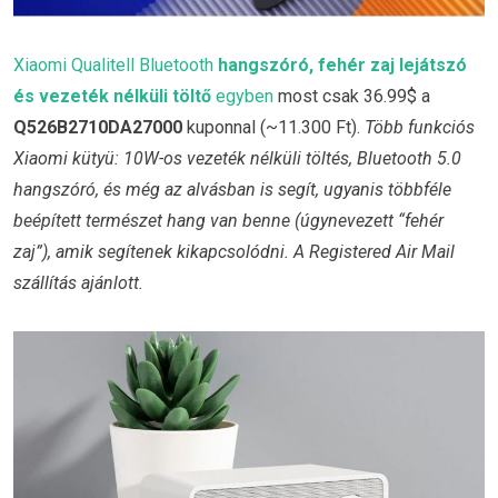
Xiaomi Qualitell Bluetooth
hangszóró, fehér zaj lejátszó
és vezeték nélküli töltő
egyben
most csak 36.99$ a
Q526B2710DA27000
kuponnal (~11.300 Ft).
Több funkciós
Xiaomi kütyü: 10W-os vezeték nélküli töltés, Bluetooth 5.0
hangszóró, és még az alvásban is segít, ugyanis többféle
beépített természet hang van benne (úgynevezett “fehér
zaj”), amik segítenek kikapcsolódni. A Registered Air Mail
szállítás ajánlott.