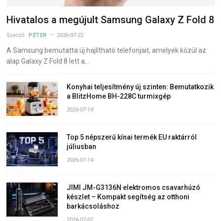
Hivatalos a megújult Samsung Galaxy Z Fold 8
Szerző:
PÉTER
2026-07-22
A Samsung bemutatta új hajlítható telefonjait, amelyek közül az
alap Galaxy Z Fold 8 lett a…
Konyhai teljesítmény új szinten: Bemutatkozik
a BlitzHome BH-228C turmixgép
2026-07-19
Top 5 népszerű kínai termék EU raktárról
júliusban
2026-07-14
JIMI JM-G3136N elektromos csavarhúzó
készlet – Kompakt segítség az otthoni
barkácsoláshoz
2026-07-07