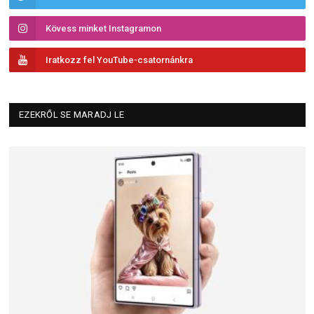
Kövess minket Instagramon
Iratkozz fel YouTube-csatornánkra
EZEKRŐL SE MARADJ LE