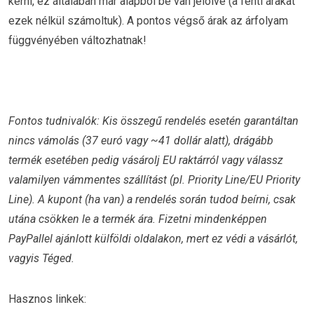
kérni, ez általában már alapból be van jelölve (a fenti árakat
ezek nélkül számoltuk). A pontos végső árak az árfolyam
függvényében változhatnak!
Fontos tudnivalók: Kis összegű rendelés esetén garantáltan
nincs vámolás (37 euró vagy ~41 dollár alatt), drágább
termék esetében pedig vásárolj EU raktárról vagy válassz
valamilyen vámmentes szállítást (pl. Priority Line/EU Priority
Line). A kupont (ha van) a rendelés során tudod beírni, csak
utána csökken le a termék ára. Fizetni mindenképpen
PayPallel ajánlott külföldi oldalakon, mert ez védi a vásárlót,
vagyis Téged.
Hasznos linkek: