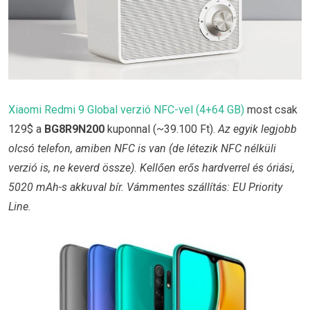
Xiaomi Redmi 9 Global verzió NFC-vel (4+64 GB)
most csak
129$ a
BG8R9N200
kuponnal (~39.100 Ft).
Az egyik legjobb
olcsó telefon, amiben NFC is van (de létezik NFC nélküli
verzió is, ne keverd össze). Kellően erős hardverrel és óriási,
5020 mAh-s akkuval bír. Vámmentes szállítás: EU Priority
Line.