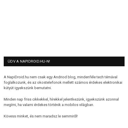
ÜDV A NAPIDROID.HU-N!
A NapiDroid.hu nem csak egy Andriod blog, mindenféle tech témával
foglalkozunk, és az okostelefonok mellett számos érdekes elektronikai
kütyüt igyekszünk bemutatni.
Minden nap friss cikkekkel, hírekkel jelentkezünk, igyekszünk azonnal
megírni, ha valami érdekes történik a mobilos világban.
Kövess minket, és nem maradsz le semmiről!