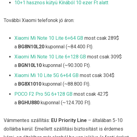
10+1 hasznos kütyü Kínából 10 ezer Ft alatt
További Xiaomi telefonok jó áron:
Xiaomi Mi Note 10 Lite 6+64 GB
most csak 289$
a
BG8N10L20
kuponnal (~84.400 Ft).
Xiaomi Mi Note 10 Lite 6+128 GB
most csak 309$
a
BGN10L10
kuponnal (~90.300 Ft).
Xiaomi Mi 10 Lite 5G 6+64 GB
most csak 304$
a
BG8X1010
kuponnal (~88.800 Ft).
POCO F2 Pro 5G 6+128 GB
most csak 427$
a
BGHU880
kuponnal (~124.700 Ft).
Vámmentes szállítás:
EU Priority Line
– általában 5-10
dollárba kerül. Emellett szállítási biztosítást is érdemes