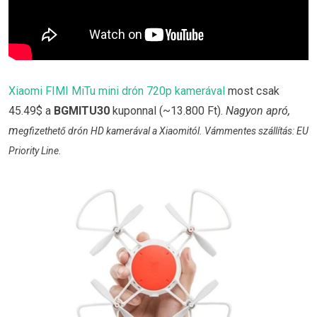
Xiaomi FIMI MiTu mini drón 720p kamerával
most csak
45.49$ a
BGMITU30
kuponnal (~13.800 Ft).
Nagyon apró,
m
egfizethető drón HD kamerával a Xiaomitól. Vámmentes szállítás: EU
Priority Line.