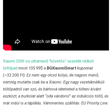
Xiaomi 20W-os ultramenő “követős” vezeték nélküli
töltőpad
most 105.99$ a
BGXiaomiSmart
kuponnal
(~32.200 Ft).
Ez nem egy olcsó kütyü, de nagyon menő,
nemrég mutatta csak be a Xiaomi. Egy nagy vezetéknélküli
töltőpadról van szó, és bárhová ráteheted a tölteni kívánt
eszközt, a burkolat alatt “oda vándorol” az indukciós töltő, és
már indul is a táplálás. Vámmentes szállítás: EU Priority Line.