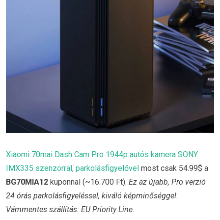
Xiaomi 70mai Dash Cam Pro 1944p autós kamera SONY
IMX335 szenzorral, parkolásfigyelővel
most csak 54.99$ a
BG70MIA12
kuponnal (~16.700 Ft).
Ez az újabb, Pro verzió
24 órás parkolásfigyeléssel, kiváló képminőséggel.
Vámmentes szállítás: EU Priority Line.