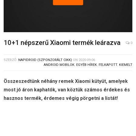
10+1 népszerű Xiaomi termék leárazva
0
SZERZŐ:
NAPIDROID (SZPONZORÁLT CIKK)
ON
2020-09-06
ANDROID MOBILOK
,
EGYÉB HÍREK
,
FELKAPOTT
,
KIEMELT
Összeszedtünk néhány remek Xiaomi kütyüt, amelyek
most jó áron kaphatók, van köztük számos érdekes és
hasznos termék, érdemes végig pörgetni a listát!