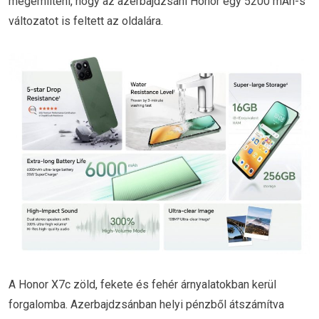
megemlíteni, hogy az azerbajdzsáni Honor egy 5200 mAh-s
változatot is feltett az oldalára.
A Honor X7c zöld, fekete és fehér árnyalatokban kerül
forgalomba. Azerbajdzsánban helyi pénzből átszámítva