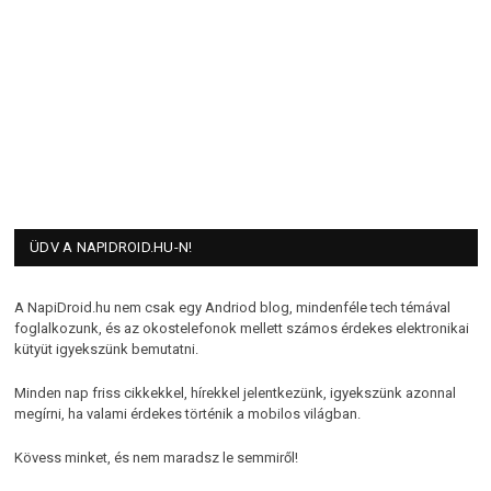
ÜDV A NAPIDROID.HU-N!
A NapiDroid.hu nem csak egy Andriod blog, mindenféle tech témával
foglalkozunk, és az okostelefonok mellett számos érdekes elektronikai
kütyüt igyekszünk bemutatni.
Minden nap friss cikkekkel, hírekkel jelentkezünk, igyekszünk azonnal
megírni, ha valami érdekes történik a mobilos világban.
Kövess minket, és nem maradsz le semmiről!