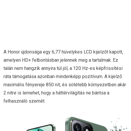
A Honor újdonsága egy 6,77 hüvelykes LCD kijelzőt kapott,
amelyen HD+ felbontásban jelennek meg a tartalmak. Ez
talán nem hangzik annyira túl jól, a 120 Hz-es képfrissítési
ráta támogatása azonban mindenképp pozitívum. A kijelző
maximális fényereje 850 nit, és sötétebb környezetben akár
2 nitre is lemehet, hogy a háttérvilágítás ne bántsa a
felhasználó szemét.