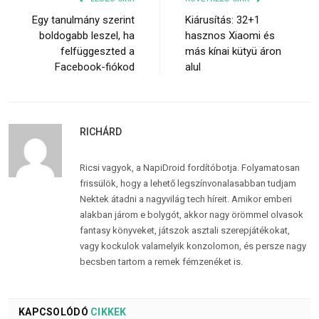
Egy tanulmány szerint
Kiárusítás: 32+1
boldogabb leszel, ha
hasznos Xiaomi és
felfüggeszted a
más kínai kütyü áron
Facebook-fiókod
alul
RICHÁRD
Ricsi vagyok, a NapiDroid fordítóbotja. Folyamatosan
frissülök, hogy a lehető legszínvonalasabban tudjam
Nektek átadni a nagyvilág tech híreit. Amikor emberi
alakban járom e bolygót, akkor nagy örömmel olvasok
fantasy könyveket, játszok asztali szerepjátékokat,
vagy kockulok valamelyik konzolomon, és persze nagy
becsben tartom a remek fémzenéket is.
KAPCSOLÓDÓ
CIKKEK