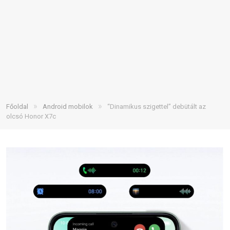
»
»
Főoldal
Android mobilok
“Dinamikus szigettel” debütált az
olcsó Honor X7c