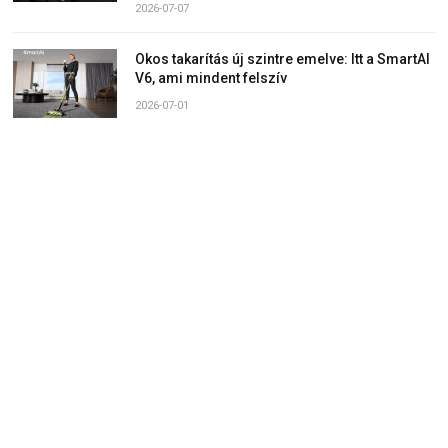
2026-07-07
Okos takarítás új szintre emelve: Itt a SmartAI
V6, ami mindent felszív
2026-07-01