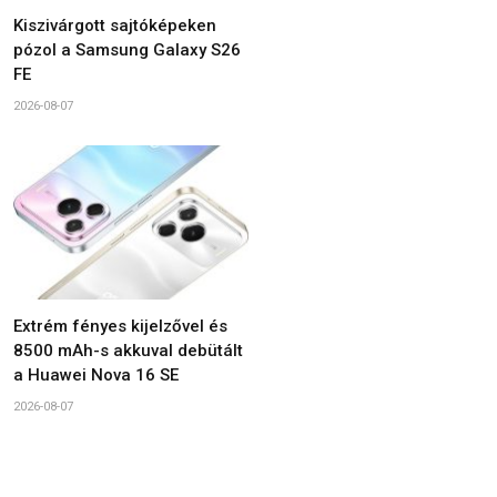
Kiszivárgott sajtóképeken
pózol a Samsung Galaxy S26
FE
2026-08-07
Extrém fényes kijelzővel és
8500 mAh-s akkuval debütált
a Huawei Nova 16 SE
2026-08-07