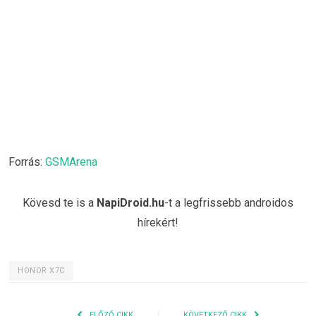
Forrás:
GSMArena
Kövesd te is a
NapiDroid.hu
-t a legfrissebb androidos
hírekért!
HONOR X7C
ELŐZŐ CIKK
KÖVETKEZŐ CIKK