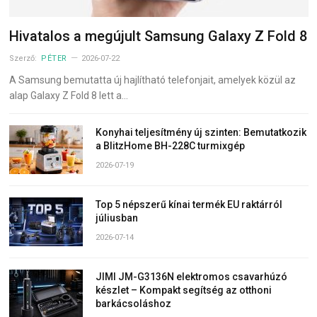
Hivatalos a megújult Samsung Galaxy Z Fold 8
Szerző:
PÉTER
2026-07-22
A Samsung bemutatta új hajlítható telefonjait, amelyek közül az
alap Galaxy Z Fold 8 lett a…
Konyhai teljesítmény új szinten: Bemutatkozik
a BlitzHome BH-228C turmixgép
2026-07-19
Top 5 népszerű kínai termék EU raktárról
júliusban
2026-07-14
JIMI JM-G3136N elektromos csavarhúzó
készlet – Kompakt segítség az otthoni
barkácsoláshoz