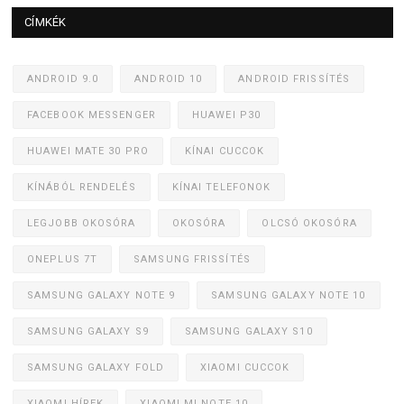
CÍMKÉK
ANDROID 9.0
ANDROID 10
ANDROID FRISSÍTÉS
FACEBOOK MESSENGER
HUAWEI P30
HUAWEI MATE 30 PRO
KÍNAI CUCCOK
KÍNÁBÓL RENDELÉS
KÍNAI TELEFONOK
LEGJOBB OKOSÓRA
OKOSÓRA
OLCSÓ OKOSÓRA
ONEPLUS 7T
SAMSUNG FRISSÍTÉS
SAMSUNG GALAXY NOTE 9
SAMSUNG GALAXY NOTE 10
SAMSUNG GALAXY S9
SAMSUNG GALAXY S10
SAMSUNG GALAXY FOLD
XIAOMI CUCCOK
XIAOMI HÍREK
XIAOMI MI NOTE 10