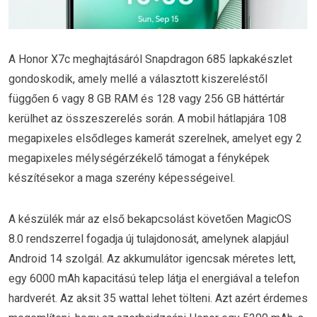
A Honor X7c meghajtásáról Snapdragon 685 lapkakészlet
gondoskodik, amely mellé a választott kiszereléstől
függően 6 vagy 8 GB RAM és 128 vagy 256 GB háttértár
kerülhet az összeszerelés során. A mobil hátlapjára 108
megapixeles elsődleges kamerát szerelnek, amelyet egy 2
megapixeles mélységérzékelő támogat a fényképek
készítésekor a maga szerény képességeivel.
A készülék már az első bekapcsolást követően MagicOS
8.0 rendszerrel fogadja új tulajdonosát, amelynek alapjául
Android 14 szolgál. Az akkumulátor igencsak méretes lett,
egy 6000 mAh kapacitású telep látja el energiával a telefon
hardverét. Az aksit 35 wattal lehet tölteni. Azt azért érdemes