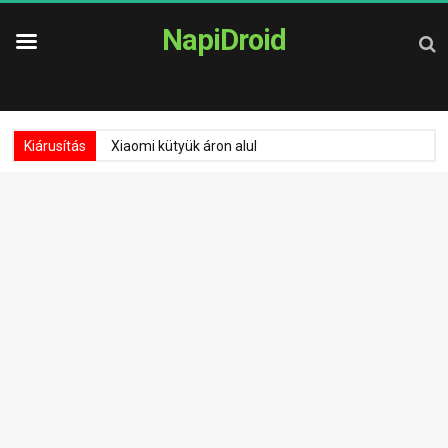
NapiDroid
Kiárusítás
Xiaomi kütyük áron alul