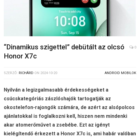
“Dinamikus szigettel” debütált az olcsó
0
Honor X7c
SZERZŐ:
RICHÁRD
ON
2024-10-20
ANDROID MOBILOK
Nyilván a legizgalmasabb érdekességeket a
csúcskategóriás zászlóshajók tartogatják az
okostelefon-rajongók számára, de azért az alsópolcos
ajánlatokkal is foglalkozni kell, hiszen nem mindenki
akar atomerőművet a zsebébe. Ezt az igényt
kielégítendő érkezett a Honor X7c is, ami habár valóban