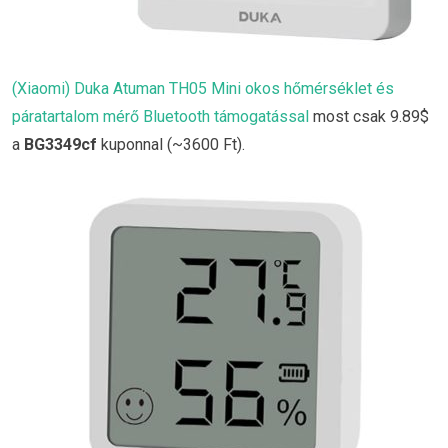
(Xiaomi) Duka Atuman TH05 Mini okos hőmérséklet és
páratartalom mérő Bluetooth támogatással
most csak 9.89$
a
BG3349cf
kuponnal (~3600 Ft).