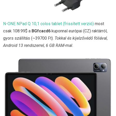
N-ONE NPad Q 10,1 colos tablet (frissített verzió)
most
csak 108.99$ a
BGfcacd6
kuponnal európai (CZ) raktárról,
gyors szállítás (~39700 Ft).
Tokkal és kijelzővédő fóliával,
Android 13 rendszerrel, 6 GB RAM-mal.