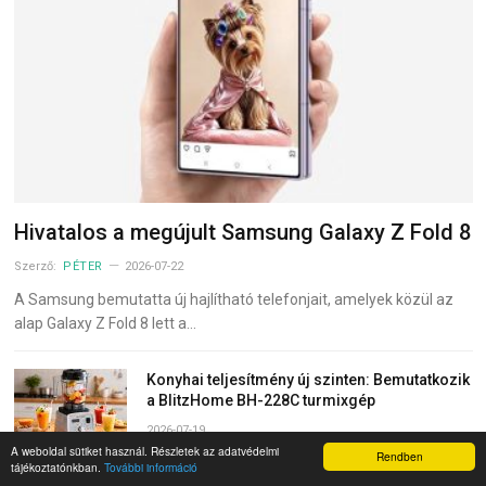
Hivatalos a megújult Samsung Galaxy Z Fold 8
Szerző:
PÉTER
2026-07-22
A Samsung bemutatta új hajlítható telefonjait, amelyek közül az
alap Galaxy Z Fold 8 lett a…
Konyhai teljesítmény új szinten: Bemutatkozik
a BlitzHome BH-228C turmixgép
2026-07-19
A weboldal sütiket használ. Részletek az adatvédelmi
Rendben
tájékoztatónkban.
További információ