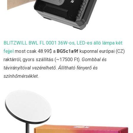
BLITZWILL BWL FL 0001 36W-os, LED-es álló lámpa két
fejjel
most csak 48.99$ a
BG5c1a9f
kuponnal európai (CZ)
raktárról, gyors szállítás (~17500 Ft).
Gombbal és
távirányítóval vezérelhető. Állítható fényerő és
színhőmérséklet.