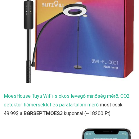
MoesHouse Tuya WiFi-s okos levegő minőség mérő, CO2
detektor, hőmérséklet és páratartalom mérő
most csak
49.99$ a
BGRSEPTMOES3
kuponnal (~18200 Ft).