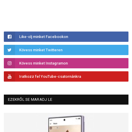
Like-olj minket Facebookon
Kövess minket Twitteren
Kövess minket Instagramon
Iratkozz fel YouTube-csatornánkra
EZEKRŐL SE MARADJ LE