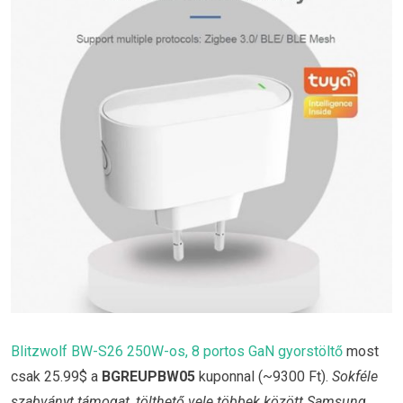
Blitzwolf BW-S26 250W-os, 8 portos GaN gyorstöltő
most
csak 25.99$ a
BGREUPBW05
kuponnal (~9300 Ft).
Sokféle
szabványt támogat, tölthető vele többek között Samsung,