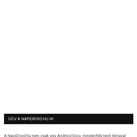
ÜDV A NAPIDROID.HU-N!
A NapiDroid.hu nem csak egy Andriod blog, mindenféle tech témával