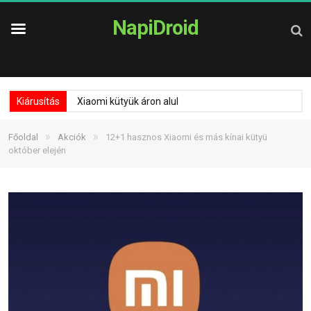
NapiDroid
Kiárusítás
Xiaomi kütyük áron alul
»
»
Főoldal
Akciók
12+1 hasznos Xiaomi és más kínai kütyü
október elején