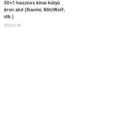
30+1 hasznos kínai kütyü
áron alul (Xiaomi, BlitzWolf,
stb.)
2026-07-30