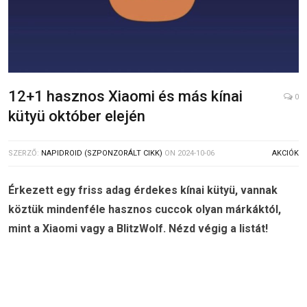
12+1 hasznos Xiaomi és más kínai
0
kütyü október elején
SZERZŐ:
NAPIDROID (SZPONZORÁLT CIKK)
ON
2024-10-06
AKCIÓK
Érkezett egy friss adag érdekes kínai kütyü, vannak
köztük mindenféle hasznos cuccok olyan márkáktól,
mint a Xiaomi vagy a BlitzWolf. Nézd végig a listát!