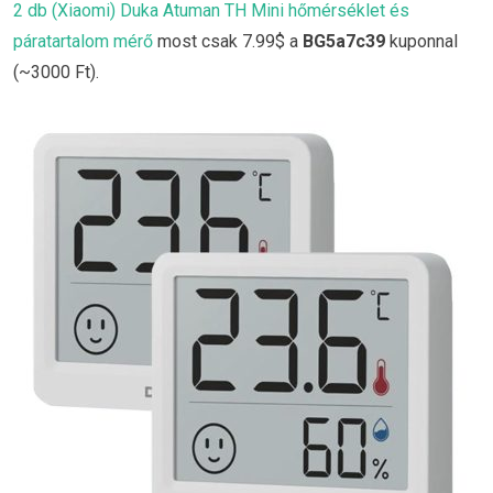
2 db (Xiaomi) Duka Atuman TH Mini hőmérséklet és
páratartalom mérő
most csak 7.99$ a
BG5a7c39
kuponnal
(~3000 Ft).