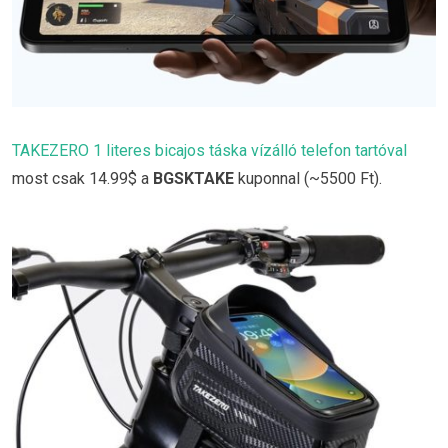
TAKEZERO 1 literes bicajos táska vízálló telefon tartóval
most csak 14.99$ a
BGSKTAKE
kuponnal (~5500 Ft).