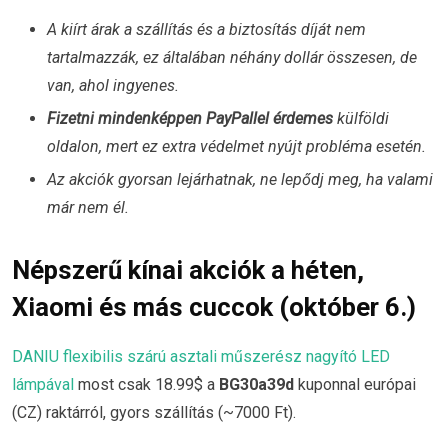
A kiírt árak a szállítás és a biztosítás díját nem
tartalmazzák, ez általában néhány dollár összesen, de
van, ahol ingyenes.
Fizetni mindenképpen PayPallel érdemes
külföldi
oldalon, mert ez extra védelmet nyújt probléma esetén.
Az akciók gyorsan lejárhatnak, ne lepődj meg, ha valami
már nem él.
Népszerű kínai akciók a héten,
Xiaomi és más cuccok (október 6.)
DANIU flexibilis szárú asztali műszerész nagyító LED
lámpával
most csak 18.99$ a
BG30a39d
kuponnal európai
(CZ) raktárról, gyors szállítás (~7000 Ft).