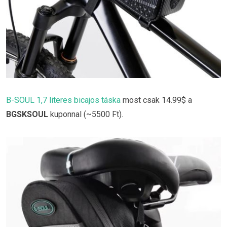
B-SOUL 1,7 literes bicajos táska
most csak 14.99$ a
BGSKSOUL
kuponnal (~5500 Ft).