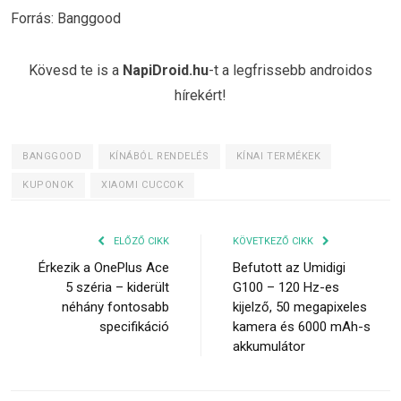
Forrás: Banggood
Kövesd te is a
NapiDroid.hu
-t a legfrissebb androidos
hírekért!
BANGGOOD
KÍNÁBÓL RENDELÉS
KÍNAI TERMÉKEK
KUPONOK
XIAOMI CUCCOK
ELŐZŐ CIKK
KÖVETKEZŐ CIKK
Érkezik a OnePlus Ace
Befutott az Umidigi
5 széria – kiderült
G100 – 120 Hz-es
néhány fontosabb
kijelző, 50 megapixeles
specifikáció
kamera és 6000 mAh-s
akkumulátor