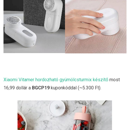
Xiaomi Vitamer hordozható gyümölcsturmix készítő
most
16,99 dollár a
BGCP19
kuponkóddal (~5.300 Ft).