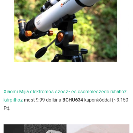
Xiaomi Mijia elektromos szösz- és csomóleszedő ruhához,
kárpithoz
most 9,99 dollár a
BGHU634
kuponkóddal (~3.150
Ft).