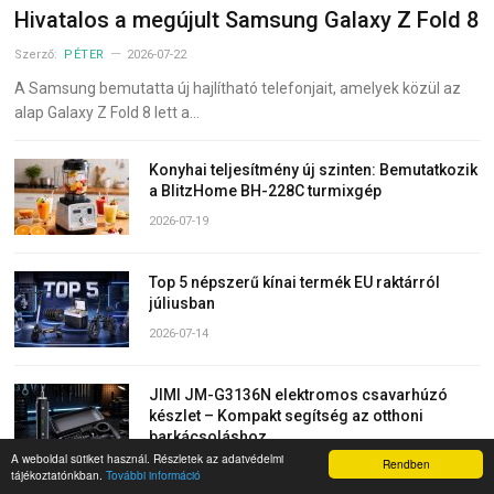
Hivatalos a megújult Samsung Galaxy Z Fold 8
Szerző:
PÉTER
2026-07-22
A Samsung bemutatta új hajlítható telefonjait, amelyek közül az
alap Galaxy Z Fold 8 lett a…
Konyhai teljesítmény új szinten: Bemutatkozik
a BlitzHome BH-228C turmixgép
2026-07-19
Top 5 népszerű kínai termék EU raktárról
júliusban
2026-07-14
JIMI JM-G3136N elektromos csavarhúzó
készlet – Kompakt segítség az otthoni
barkácsoláshoz
A weboldal sütiket használ. Részletek az adatvédelmi
Rendben
2026-07-07
tájékoztatónkban.
További információ