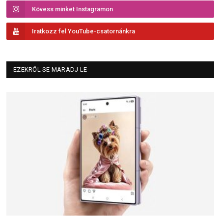
Kövess minket Instagramon
Iratkozz fel YouTube-csatornánkra
EZEKRŐL SE MARADJ LE