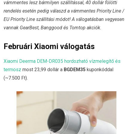
vámmentes lesz bármilyen szállítással, 40 dollár fölötti
rendelés esetén pedig válaszd a vámmentes Priority Line /
EU Priority Line szállítási módot! A válogatásban vegyesen
vannak GearBest, Banggood és Tomtop akciók.
Februári Xiaomi válogatás
Xiaomi Deerma DEM-DR035 hordozható vízmelegítő és
termosz
most 23,99 dollár a
BGDEM35
kuponkóddal
(~7.500 Ft).