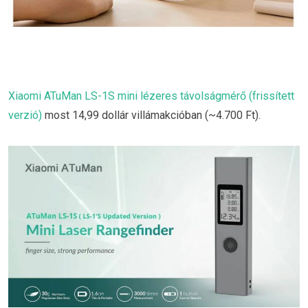
Xiaomi ATuMan LS-1S mini lézeres távolságmérő (frissített
verzió)
most 14,99 dollár villámakcióban (~4.700 Ft).