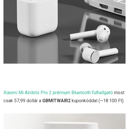
Xiaomi Mi Airdots Pro 2 prémium Bluetooth fülhallgató
most
csak 57,99 dollár a
GBMITWAIR2
kuponkóddal (~18.100 Ft).