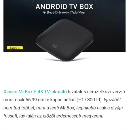
Xiaomi Mi Box S 4K TV-okosító
hivatalos nemzetközi verzió
most csak 56,99 dollár kupon nélkül (~17.800 Ft).
Igazából
nem tud többet, mint a fenti Mi Box, leginkább csak a dizájn
frissült, így talán az előzőt érdemesebb megvenni.