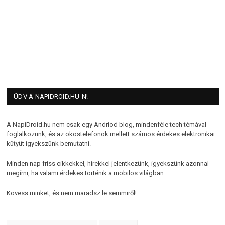
ÜDV A NAPIDROID.HU-N!
A NapiDroid.hu nem csak egy Andriod blog, mindenféle tech témával
foglalkozunk, és az okostelefonok mellett számos érdekes elektronikai
kütyüt igyekszünk bemutatni.
Minden nap friss cikkekkel, hírekkel jelentkezünk, igyekszünk azonnal
megírni, ha valami érdekes történik a mobilos világban.
Kövess minket, és nem maradsz le semmiről!