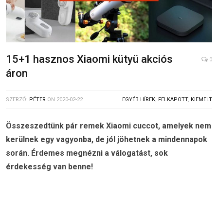
15+1 hasznos Xiaomi kütyü akciós
0
áron
SZERZŐ:
PÉTER
ON
2020-02-22
EGYÉB HÍREK
,
FELKAPOTT
,
KIEMELT
Összeszedtünk pár remek Xiaomi cuccot, amelyek nem
kerülnek egy vagyonba, de jól jöhetnek a mindennapok
során. Érdemes megnézni a válogatást, sok
érdekesség van benne!