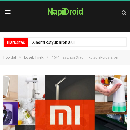
NapiDroid
Kiárusítás
Xiaomi kütyük áron alul
»
»
Főoldal
Egyéb hírek
15+1 hasznos Xiaomi kütyü akciós áron