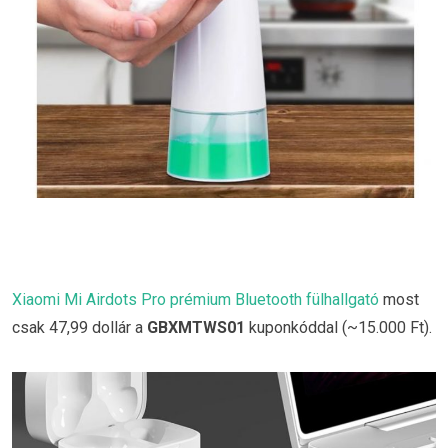
Xiaomi Mi Airdots Pro prémium Bluetooth fülhallgató
most
csak 47,99 dollár a
GBXMTWS01
kuponkóddal (~15.000 Ft).