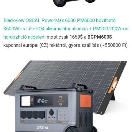
Blackview OSCAL PowerMax 6000 PM6000 bővíthető
3600Wh-s LiFePO4 akkumulátor állomás + PM200 200W-os
hordozható napelem
most csak 1659$ a
BGPM600S
kuponnal európai (CZ) raktárról, gyors szállítás (~550800 Ft).