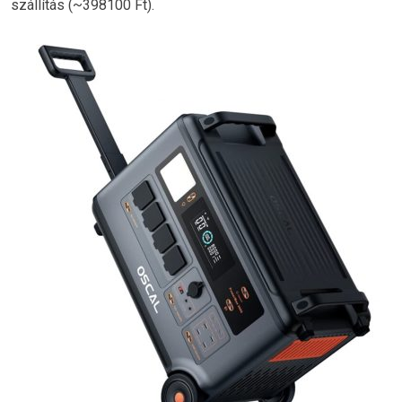
szállítás (~398100 Ft).