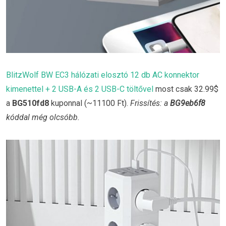
BlitzWolf BW EC3 hálózati elosztó 12 db AC konnektor
kimenettel + 2 USB-A és 2 USB-C töltővel
most csak 32.99$
a
BG510fd8
kuponnal (~11100 Ft).
Frissítés: a
BG9eb6f8
kóddal még olcsóbb.