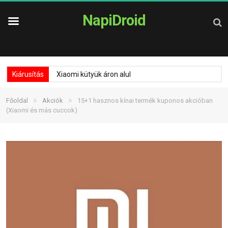
NapiDroid
Kiárusítás
Xiaomi kütyük áron alul
»
»
Főoldal
Akciók
15+1 hasznos kínai termék kuponos akcióban
(Xiaomi és más cuccok)