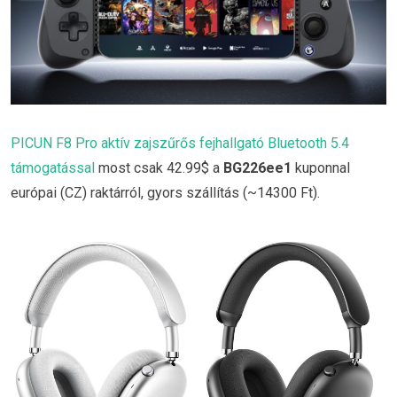
PICUN F8 Pro aktív zajszűrős fejhallgató Bluetooth 5.4
támogatással
most csak 42.99$ a
BG226ee1
kuponnal
európai (CZ) raktárról, gyors szállítás (~14300 Ft).