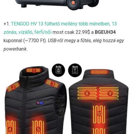
+1.
TENGOO HV 13 fűthető mellény több méretben, 13
zónás, vízálló, férfi/női
most csak 22.99$ a
BGEUH34
kuponnal (~7700 Ft).
USB-ről megy a fűtés, elég hozzá egy
powerbank.