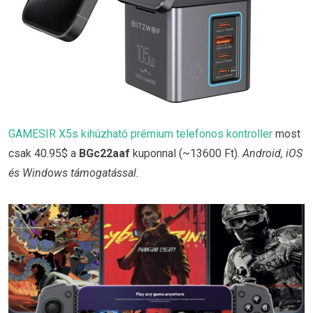
GAMESIR X5s kihúzható prémium telefonos kontroller
most
csak 40.95$ a
BGc22aaf
kuponnal (~13600 Ft).
Android, iOS
és Windows támogatással.