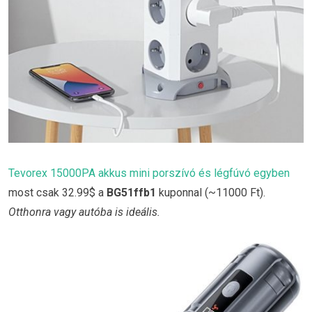
Tevorex 15000PA akkus mini porszívó és légfúvó egyben
most csak 32.99$ a
BG51ffb1
kuponnal (~11000 Ft).
Otthonra vagy autóba is ideális.