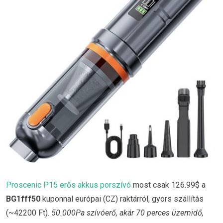
Proscenic P15 erős akkus porszívó
most csak 126.99$ a
BG1fff50
kuponnal európai (CZ) raktárról, gyors szállítás
(~42200 Ft).
50.000Pa szívóerő, akár 70 perces üzemidő,