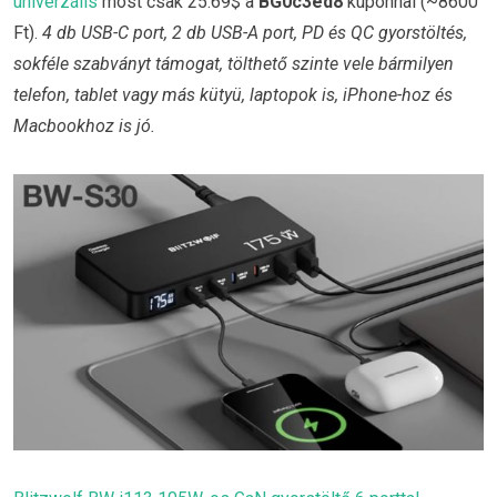
univerzális
most csak 25.69$ a
BG0c3ed8
kuponnal (~8600
Ft).
4 db USB-C port, 2 db USB-A port, PD és QC gyorstöltés,
sokféle szabványt támogat, tölthető szinte vele bármilyen
telefon, tablet vagy más kütyü, laptopok is, iPhone-hoz és
Macbookhoz is jó.