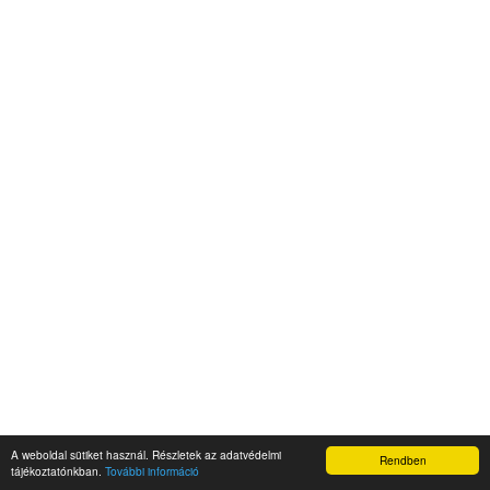
A weboldal sütiket használ. Részletek az adatvédelmi
Rendben
tájékoztatónkban.
További információ