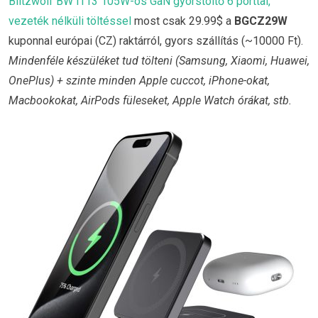
Blitzwolf BW i113 105W-os GaN gyorstöltő 6 porttal,
vezeték nélküli töltéssel
most csak 29.99$ a
BGCZ29W
kuponnal európai (CZ) raktárról, gyors szállítás (~10000 Ft).
Mindenféle készüléket tud tölteni (Samsung, Xiaomi, Huawei,
OnePlus) + szinte minden Apple cuccot, iPhone-okat,
Macbookokat, AirPods füleseket, Apple Watch órákat, stb.