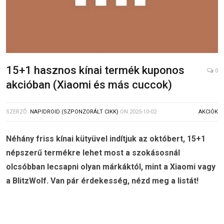
15+1 hasznos kínai termék kuponos
0
akcióban (Xiaomi és más cuccok)
SZERZŐ:
NAPIDROID (SZPONZORÁLT CIKK)
ON
2025-10-02
AKCIÓK
Néhány friss kínai kütyüvel indítjuk az októbert, 15+1
népszerű termékre lehet most a szokásosnál
olcsóbban lecsapni olyan márkáktól, mint a Xiaomi vagy
a BlitzWolf. Van pár érdekesség, nézd meg a listát!