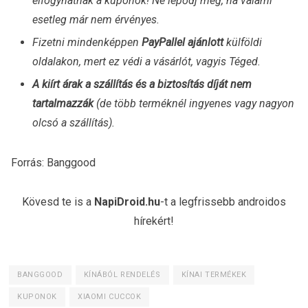
elfogyhatnak a kuponok! Ne lepődj meg, ha valami
esetleg már nem érvényes.
Fizetni mindenképpen
PayPallel ajánlott
külföldi
oldalakon, mert ez védi a vásárlót, vagyis Téged.
A kiírt árak a szállítás és a biztosítás díját nem
tartalmazzák
(de több terméknél ingyenes vagy nagyon
olcsó a szállítás).
Forrás: Banggood
Kövesd te is a
NapiDroid.hu
-t a legfrissebb androidos
hírekért!
BANGGOOD
KÍNÁBÓL RENDELÉS
KÍNAI TERMÉKEK
KUPONOK
XIAOMI CUCCOK