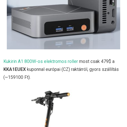
Kukirin A1 800W-os elektromos roller
most csak 479$ a
KKA1EUEX
kuponnal európai (CZ) raktárról, gyors szállítás
(~159100 Ft).