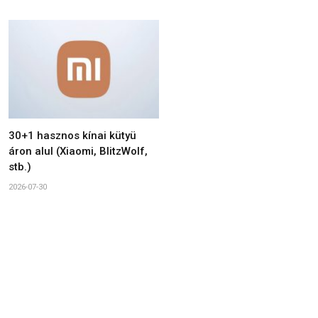
30+1 hasznos kínai kütyü
áron alul (Xiaomi, BlitzWolf,
stb.)
2026-07-30