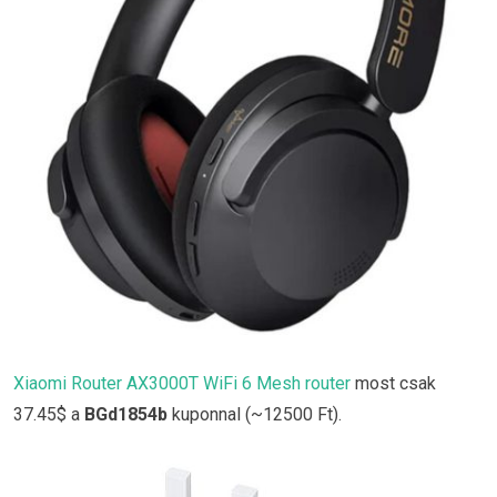
Xiaomi Router AX3000T WiFi 6 Mesh router
most csak
37.45$ a
BGd1854b
kuponnal (~12500 Ft).