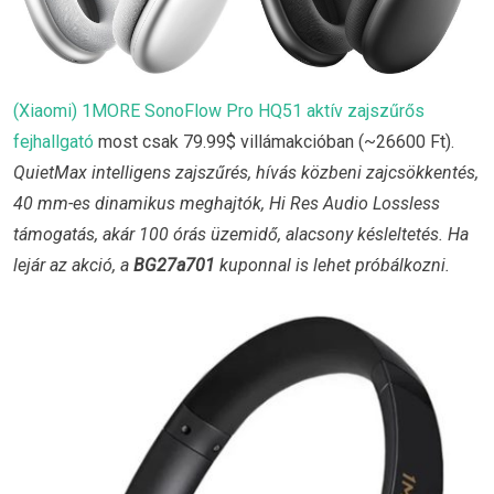
(Xiaomi) 1MORE SonoFlow Pro HQ51 aktív zajszűrős
fejhallgató
most csak 79.99$ villámakcióban (~26600 Ft).
QuietMax intelligens zajszűrés, hívás közbeni zajcsökkentés,
40 mm-es dinamikus meghajtók, Hi Res Audio Lossless
támogatás, akár 100 órás üzemidő, alacsony késleltetés. Ha
lejár az akció, a
BG27a701
kuponnal is lehet próbálkozni.