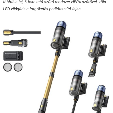
többféle fej, 6 fokozatú szűrő rendszer HEPA szűrővel, zöld
LED világítás a forgókefés padlótisztító fejen.