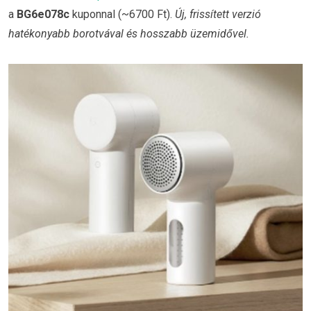
a
BG6e078c
kuponnal (~6700 Ft).
Új, frissített verzió
hatékonyabb borotvával és hosszabb üzemidővel.