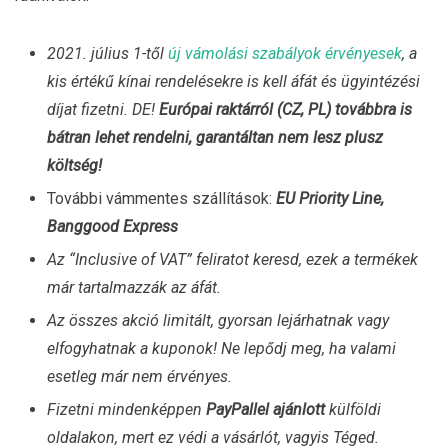
2021. július 1-től
új vámolási szabályok érvényesek
, a
kis értékű kínai rendelésekre is kell áfát és ügyintézési
díjat fizetni. DE!
Európai raktárról (CZ, PL) továbbra is
bátran lehet rendelni, garantáltan nem lesz plusz
költség!
További vámmentes szállítások:
EU Priority Line,
Banggood Express
Az “Inclusive of VAT” feliratot keresd, ezek a termékek
már tartalmazzák az áfát.
Az összes akció limitált, gyorsan lejárhatnak vagy
elfogyhatnak a kuponok! Ne lepődj meg, ha valami
esetleg már nem érvényes.
Fizetni mindenképpen
PayPallel ajánlott
külföldi
oldalakon, mert ez védi a vásárlót, vagyis Téged.