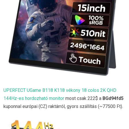
UPERFECT UGame B118 K118 vékony 18 colos 2K QHD
144Hz-es hordozható monitor
most csak 222$ a
BGd94fd5
kuponnal európai (CZ) raktárról, gyors szállítás (~77500 Ft).