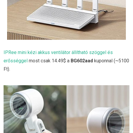
IPRee mini kézi akkus ventilátor állítható szöggel és
erősséggel
most csak 14.49$ a
BG602aad
kuponnal (~5100
Ft).