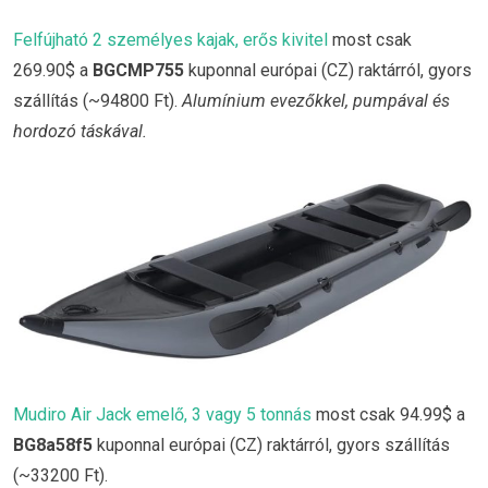
Felfújható 2 személyes kajak, erős kivitel
most csak
269.90$ a
BGCMP755
kuponnal európai (CZ) raktárról, gyors
szállítás (~94800 Ft).
Alumínium evezőkkel, pumpával és
hordozó táskával.
Mudiro Air Jack emelő, 3 vagy 5 tonnás
most csak 94.99$ a
BG8a58f5
kuponnal európai (CZ) raktárról, gyors szállítás
(~33200 Ft).