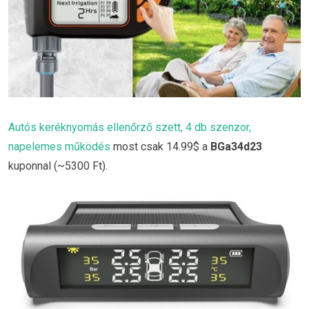
Autós keréknyomás ellenőrző szett, 4 db szenzor,
napelemes működés
most csak 14.99$ a
BGa34d23
kuponnal (~5300 Ft).