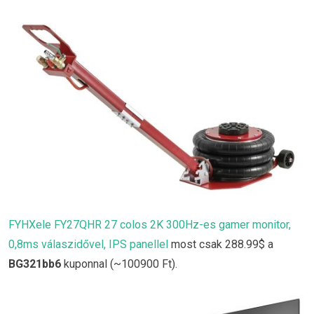
FYHXele FY27QHR 27 colos 2K 300Hz-es gamer monitor,
0,8ms válaszidővel, IPS panellel
most csak 288.99$ a
BG321bb6
kuponnal (~100900 Ft).