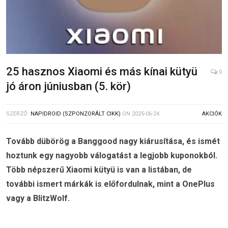
25 hasznos Xiaomi és más kínai kütyü
0
jó áron júniusban (5. kör)
SZERZŐ:
NAPIDROID (SZPONZORÁLT CIKK)
ON
2025-06-24
AKCIÓK
Tovább dübörög a Banggood nagy kiárusítása, és ismét
hoztunk egy nagyobb válogatást a legjobb kuponokból.
Több népszerű Xiaomi kütyü is van a listában, de
további ismert márkák is előfordulnak, mint a OnePlus
vagy a BlitzWolf.