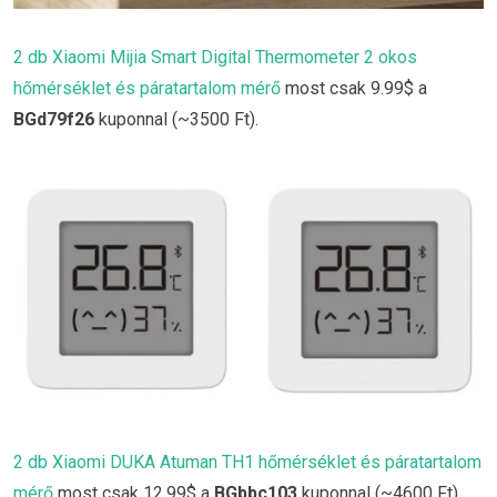
2 db Xiaomi Mijia Smart Digital Thermometer 2 okos
hőmérséklet és páratartalom mérő
most csak 9.99$ a
BGd79f26
kuponnal (~3500 Ft).
2 db Xiaomi DUKA Atuman TH1 hőmérséklet és páratartalom
mérő
most csak 12.99$ a
BGbbc103
kuponnal (~4600 Ft).