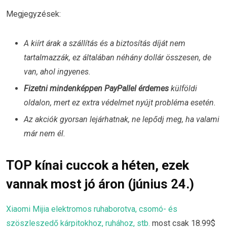
Megjegyzések:
A kiírt árak a szállítás és a biztosítás díját nem
tartalmazzák, ez általában néhány dollár összesen, de
van, ahol ingyenes.
Fizetni mindenképpen PayPallel érdemes
külföldi
oldalon, mert ez extra védelmet nyújt probléma esetén.
Az akciók gyorsan lejárhatnak, ne lepődj meg, ha valami
már nem él.
TOP kínai cuccok a héten, ezek
vannak most jó áron (június 24.)
Xiaomi Mijia elektromos ruhaborotva, csomó- és
szöszleszedő kárpitokhoz, ruhához, stb.
most csak 18.99$