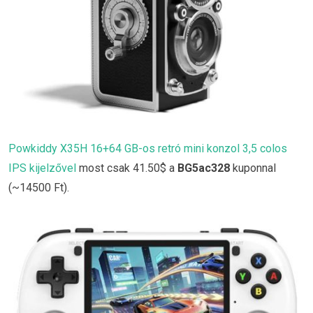
Powkiddy X35H 16+64 GB-os retró mini konzol 3,5 colos
IPS kijelzővel
most csak 41.50$ a
BG5ac328
kuponnal
(~14500 Ft).