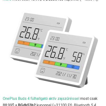
OnePlus Buds 4 fülhallgató aktív zajszűréssel
most csak
88.99$ a
BGdb53b2
kuponnal (~31100 Ft).
Bluetooth 5.4,