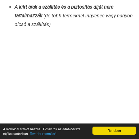
A kiírt árak a szállítás és a biztosítás díját nem
tartalmazzák
(de több terméknél ingyenes vagy nagyon
olcsó a szállítás).
A weboldal sütiket használ. Részletek az adatvédelmi
Rendben
tájékoztatónkban.
További információ