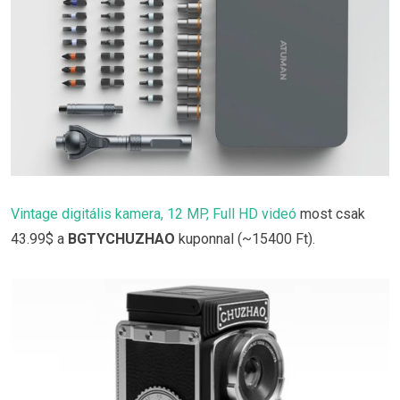
Vintage digitális kamera, 12 MP, Full HD videó
most csak
43.99$ a
BGTYCHUZHAO
kuponnal (~15400 Ft).