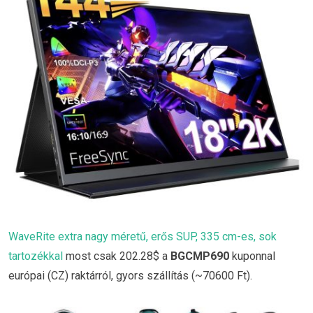
WaveRite extra nagy méretű, erős SUP, 335 cm-es, sok
tartozékkal
most csak 202.28$ a
BGCMP690
kuponnal
európai (CZ) raktárról, gyors szállítás (~70600 Ft).