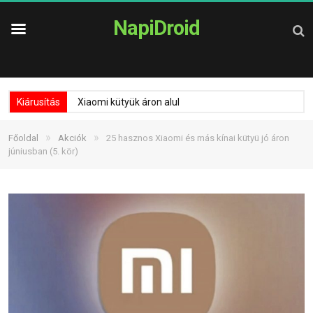
NapiDroid
Kiárusítás
Xiaomi kütyük áron alul
»
»
Főoldal
Akciók
25 hasznos Xiaomi és más kínai kütyü jó áron
júniusban (5. kör)