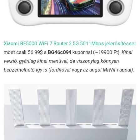
Xiaomi BE5000 WiFi 7 Router 2.5G 5011Mbps jelerősítéssel
most csak 56.99$ a
BG46c094
kuponnal (~19900 Ft).
Kínai
verzió, gyárilag kínai menüvel, de viszonylag könnyen
beüzemelhető így is (fordítóval vagy az angol MiWiFi appal).