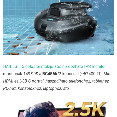
HAILESI 15 colos érintőkijelzős hordozható IPS monitor
most csak 149.99$ a
BGd56bf2
kuponnal (~52400 Ft).
Mini
HDMI és USB-C porttal, használható telefonohoz, tablethez,
PC-hez, konzolokhoz, laptophoz, stb.