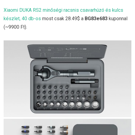
Xiaomi DUKA RS2 minőségi racsnis csavarhúzó és kulcs
készlet, 40 db-os
most csak 28.49$ a
BG83e683
kuponnal
(~9900 Ft).