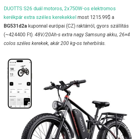
DUOTTS S26 duál motoros, 2x750W-os elektromos
kerékpár extra széles kerekekkel
most 1215.99$ a
BG531d2a
kuponnal európai (CZ) raktárról, gyors szállítás
(~424400 Ft).
48V/20Ah-s extra nagy Samsung akku, 26×4
colos széles kerekek, akár 200 kg-os teherbírás.