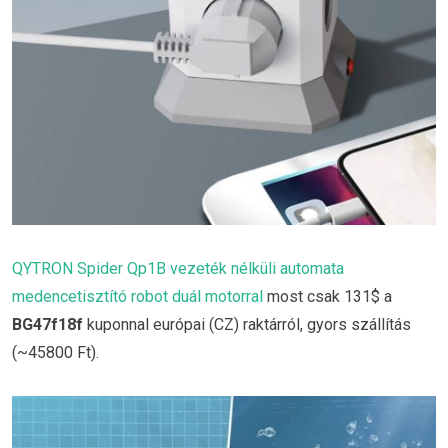
QYTRON Spider Qp1B vezeték nélküli automata
medencetisztító robot duál motorral
most csak 131$ a
BG47f18f
kuponnal európai (CZ) raktárról, gyors szállítás
(~45800 Ft).