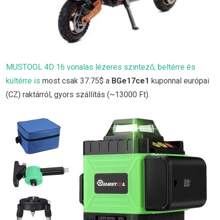
MUSTOOL 4D 16 vonalas lézeres szintező, beltérre és
kültérre is
most csak 37.75$ a
BGe17ce1
kuponnal európai
(CZ) raktárról, gyors szállítás (~13000 Ft).