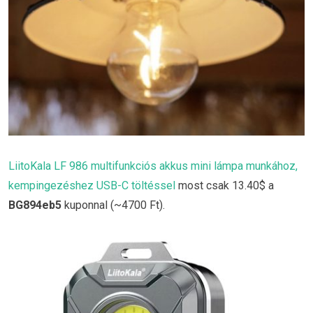
LiitoKala LF 986 multifunkciós akkus mini lámpa munkához,
kempingezéshez USB-C töltéssel
most csak 13.40$ a
BG894eb5
kuponnal (~4700 Ft).