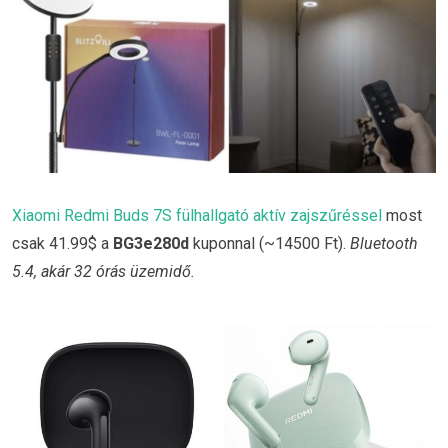
Xiaomi Redmi Buds 7S fülhallgató aktív zajszűréssel
most
csak 41.99$ a
BG3e280d
kuponnal (~14500 Ft).
Bluetooth
5.4, akár 32 órás üzemidő.