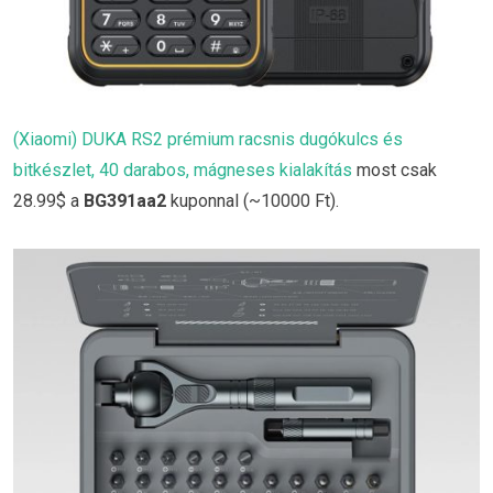
(Xiaomi) DUKA RS2 prémium racsnis dugókulcs és
bitkészlet, 40 darabos, mágneses kialakítás
most csak
28.99$ a
BG391aa2
kuponnal (~10000 Ft).