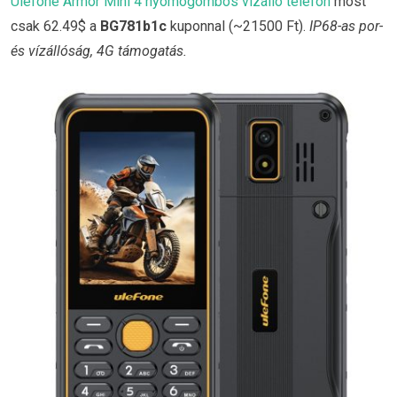
Ulefone Armor Mini 4 nyomógombos vízálló telefon
most
csak 62.49$ a
BG781b1c
kuponnal (~21500 Ft).
IP68-as por-
és vízállóság, 4G támogatás.