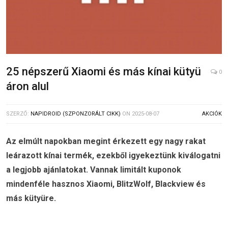
25 népszerű Xiaomi és más kínai kütyü
0
áron alul
SZERZŐ:
NAPIDROID (SZPONZORÁLT CIKK)
ON
2025-08-07
AKCIÓK
Az elmúlt napokban megint érkezett egy nagy rakat
leárazott kínai termék, ezekből igyekeztünk kiválogatni
a legjobb ajánlatokat. Vannak limitált kuponok
mindenféle hasznos Xiaomi, BlitzWolf, Blackview és
más kütyüre.