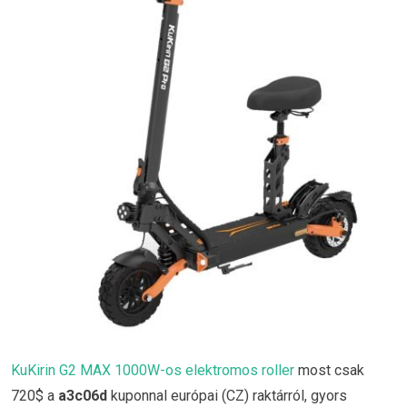
KuKirin G2 MAX 1000W-os elektromos roller
most csak
720$ a
a3c06d
kuponnal európai (CZ) raktárról, gyors