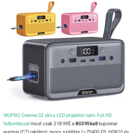
WUPRO Cinema G2 okos LED projektor natív Full HD
felbontással
most csak 218.99$ a
BG5956a8
kuponnal
európai (CZ) raktárról, gyors szállítás (~75400 Ft).
HDR10 és