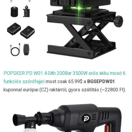
POPDEER PD W01 4.0Ah 200Bar 3500W erős akku mosó 6
funkciós szórófejjel
most csak 65.99$ a
BGSEPDW01
kuponnal európai (CZ) raktárról, gyors szállítás (~22800 Ft).