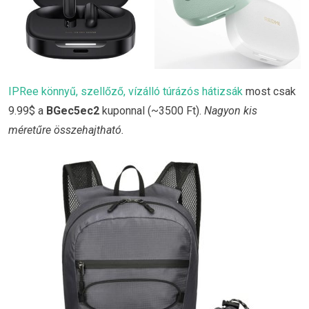
IPRee könnyű, szellőző, vízálló túrázós hátizsák
most csak
9.99$ a
BGec5ec2
kuponnal (~3500 Ft).
Nagyon kis
méretűre összehajtható.