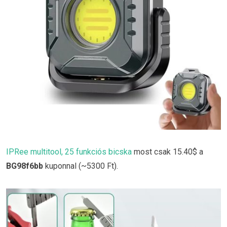
IPRee multitool, 25 funkciós bicska
most csak 15.40$ a
BG98f6bb
kuponnal (~5300 Ft).