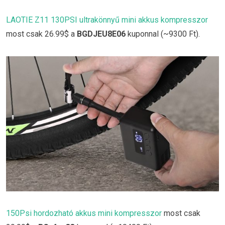
LAOTIE Z11 130PSI ultrakönnyű mini akkus kompresszor
most csak 26.99$ a
BGDJEU8E06
kuponnal (~9300 Ft).
150Psi hordozható akkus mini kompresszor
most csak