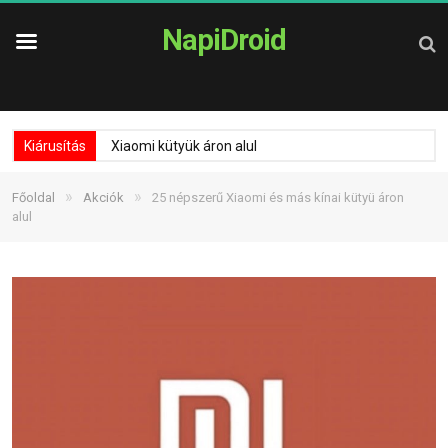
NapiDroid
Kiárusítás
Xiaomi kütyük áron alul
»
»
Főoldal
Akciók
25 népszerű Xiaomi és más kínai kütyü áron
alul