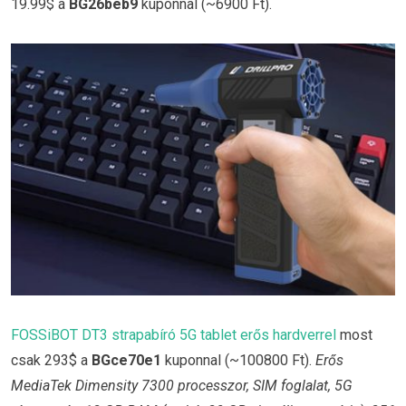
19.99$ a
BG26beb9
kuponnal (~6900 Ft).
FOSSiBOT DT3 strapabíró 5G tablet erős hardverrel
most
csak 293$ a
BGce70e1
kuponnal (~100800 Ft).
Erős
MediaTek Dimensity 7300 processzor, SIM foglalat, 5G