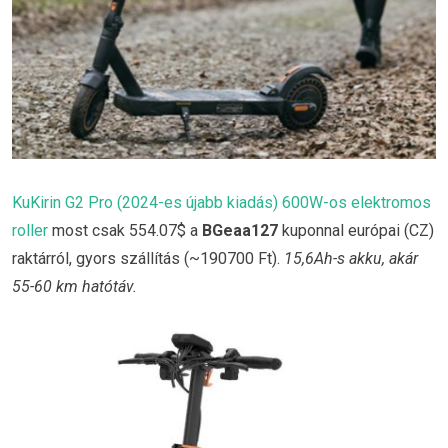
KuKirin G2 Pro (2024-es újabb kiadás) 600W-os elektromos
roller
most csak 554.07$ a
BGeaa127
kuponnal európai (CZ)
raktárról, gyors szállítás (~190700 Ft).
15,6Ah-s akku, akár
55-60 km hatótáv.