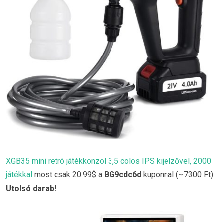
XGB35 mini retró játékkonzol 3,5 colos IPS kijelzővel, 2000
játékkal
most csak 20.99$ a
BG9cdc6d
kuponnal (~7300 Ft).
Utolsó darab!