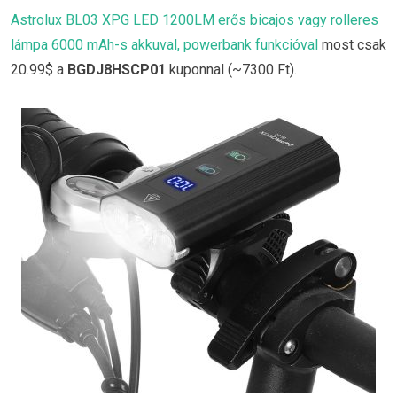
Astrolux BL03 XPG LED 1200LM erős bicajos vagy rolleres
lámpa 6000 mAh-s akkuval, powerbank funkcióval
most csak
20.99$ a
BGDJ8HSCP01
kuponnal (~7300 Ft).