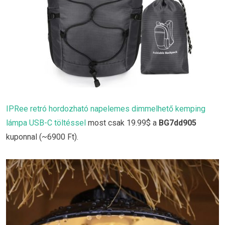
IPRee retró hordozható napelemes dimmelhető kemping
lámpa USB-C töltéssel
most csak 19.99$ a
BG7dd905
kuponnal (~6900 Ft).