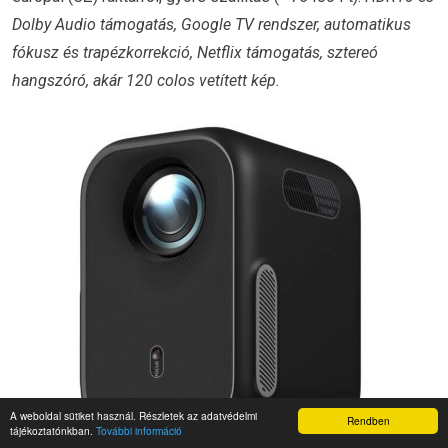
Dolby Audio támogatás, Google TV rendszer, automatikus
fókusz és trapézkorrekció, Netflix támogatás, sztereó
hangszóró, akár 120 colos vetített kép.
A weboldal sütiket használ. Részletek az adatvédelmi
Rendben
tájékoztatónkban.
További információ