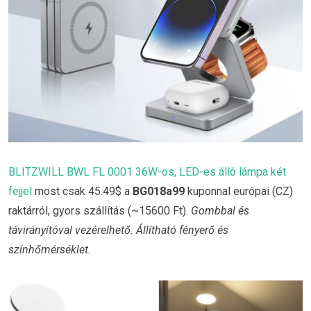
BLITZWILL BWL FL 0001 36W-os, LED-es álló lámpa két
fejjel
most csak 45.49$ a
BG018a99
kuponnal európai (CZ)
raktárról, gyors szállítás (~15600 Ft).
Gombbal és
távirányítóval vezérelhető. Állítható fényerő és
színhőmérséklet.