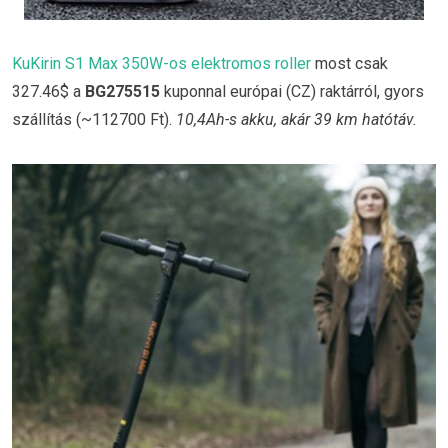
KuKirin S1 Max 350W-os elektromos roller
most csak
327.46$ a
BG275515
kuponnal európai (CZ) raktárról, gyors
szállítás (~112700 Ft).
10,4Ah-s akku, akár 39 km hatótáv.