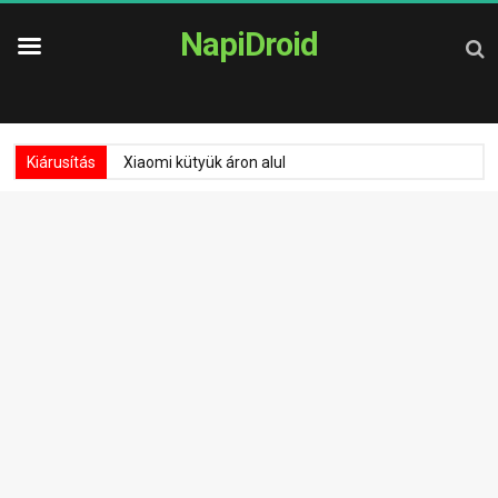
NapiDroid
Kiárusítás
Xiaomi kütyük áron alul