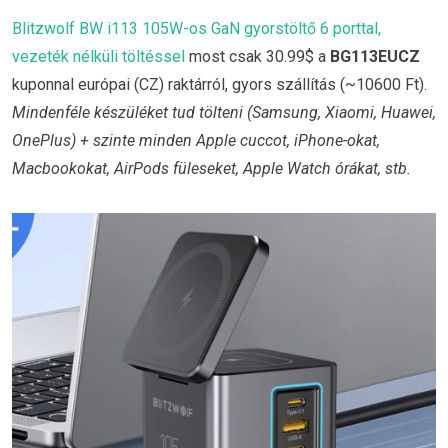
Blitzwolf BW i113 105W-os GaN gyorstöltő 6 porttal,
vezeték nélküli töltéssel
most csak 30.99$ a
BG113EUCZ
kuponnal európai (CZ) raktárról, gyors szállítás (~10600 Ft).
Mindenféle készüléket tud tölteni (Samsung, Xiaomi, Huawei,
OnePlus) + szinte minden Apple cuccot, iPhone-okat,
Macbookokat, AirPods füleseket, Apple Watch órákat, stb.