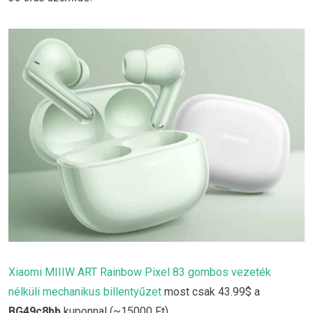
Xiaomi MIIIW ART Rainbow Pixel 83 gombos vezeték
nélküli mechanikus billentyűzet
most csak 43.99$ a
BG49c8bb
kuponnal (~15000 Ft).