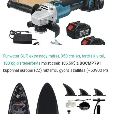
Funwater SUP, extra nagy méret, 350 cm-es, tartós kivitel,
180 kg-os teherbírás
most csak 186.59$ a
BGCMP791
kuponnal európai (CZ) raktárról, gyors szállítás (~63900 Ft).