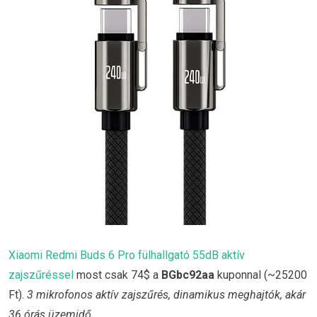
Xiaomi Redmi Buds 6 Pro fülhallgató 55dB aktív
zajszűréssel
most csak 74$ a
BGbc92aa
kuponnal (~25200
Ft).
3 mikrofonos aktív zajszűrés, dinamikus meghajtók, akár
36 órás üzemidő.