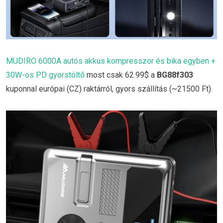
MUDIRO 6000A autós akkus kompresszor és bika egyben +
30W-os PD gyorstöltő
most csak 62.99$ a
BG88f303
kuponnal európai (CZ) raktárról, gyors szállítás (~21500 Ft).