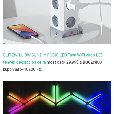
BLITZWILL BW SL1 DIY RGBIC LED Tuya WiFi okos LED
fények dekorációs célra
most csak 29.99$ a
BG02cd83
kuponnal (~10200 Ft).