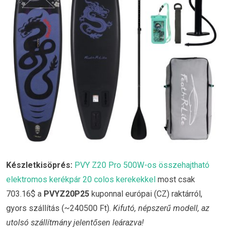
Készletkisöprés:
PVY Z20 Pro 500W-os összehajtható
elektromos kerékpár 20 colos kerekekkel
most csak
703.16$ a
PVYZ20P25
kuponnal európai (CZ) raktárról,
gyors szállítás (~240500 Ft).
Kifutó, népszerű modell, az
utolsó szállítmány jelentősen leárazva!