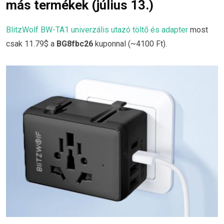
más termékek (július 13.)
BlitzWolf BW-TA1 univerzális utazó töltő és adapter
most
csak 11.79$ a
BG8fbc26
kuponnal (~4100 Ft).