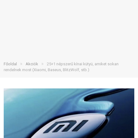
»
»
Főoldal
Akciók
25+1 népszerű kínai kütyü, amiket sokan
rendelnek most (Xiaomi, Baseus, BlitzWolf, stb.)