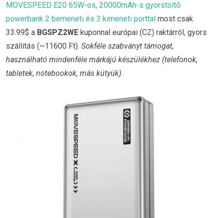
MOVESPEED E20 65W-os, 20000mAh-s gyorstöltő
powerbank 2 bemeneti és 3 kimeneti porttal
most csak
33.99$ a
BGSPZ2WE
kuponnal európai (CZ) raktárról, gyors
szállítás (~11600 Ft).
Sokféle szabványt támogat,
használható mindenféle márkájú készülékhez (telefonok,
tabletek, notebookok, más kütyük).