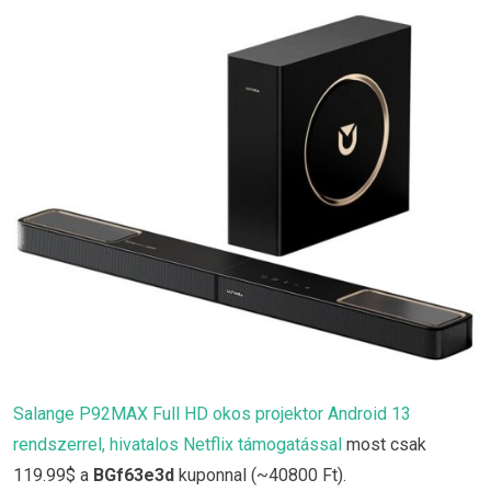
Salange P92MAX Full HD okos projektor Android 13
rendszerrel, hivatalos Netflix támogatással
most csak
119.99$ a
BGf63e3d
kuponnal (~40800 Ft).