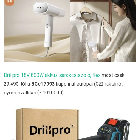
Drillpro 18V 800W akkus sarokcsiszoló, flex
most csak
29.49$-tól a
BGc17993
kuponnal európai (CZ) raktárról,
gyors szállítás (~10100 Ft).