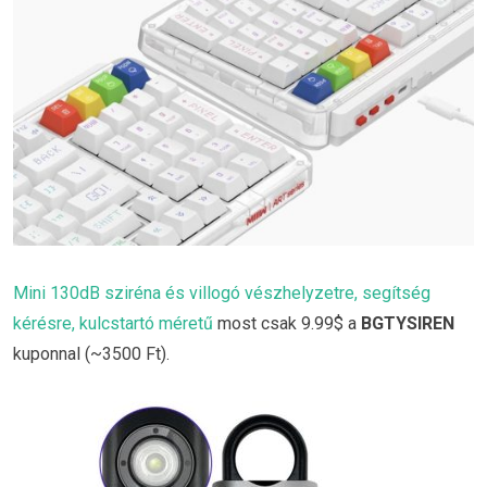
Mini 130dB sziréna és villogó vészhelyzetre, segítség
kérésre, kulcstartó méretű
most csak 9.99$ a
BGTYSIREN
kuponnal (~3500 Ft).