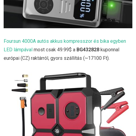
Foursun 4000A autós akkus kompresszor és bika egyben
LED lámpával
most csak 49.99$ a
BG432828
kuponnal
európai (CZ) raktárról, gyors szállítás (~17100 Ft).