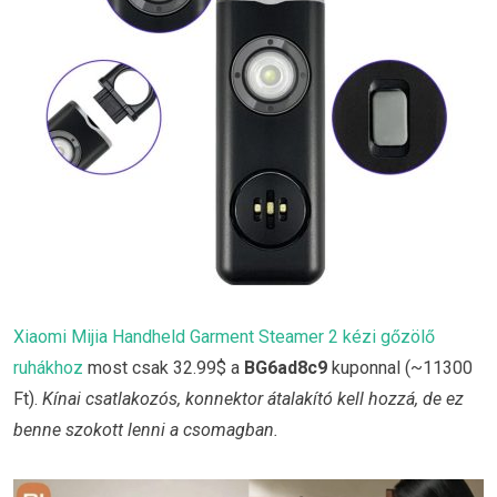
Xiaomi Mijia Handheld Garment Steamer 2 kézi gőzölő
ruhákhoz
most csak 32.99$ a
BG6ad8c9
kuponnal (~11300
Ft).
Kínai csatlakozós, konnektor átalakító kell hozzá, de ez
benne szokott lenni a csomagban.