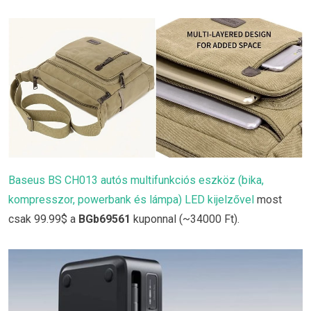
Baseus BS CH013 autós multifunkciós eszköz (bika,
kompresszor, powerbank és lámpa) LED kijelzővel
most
csak 99.99$ a
BGb69561
kuponnal (~34000 Ft).