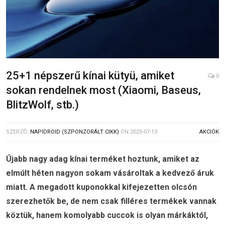
25+1 népszerű kínai kütyü, amiket
0
sokan rendelnek most (Xiaomi, Baseus,
BlitzWolf, stb.)
SZERZŐ:
NAPIDROID (SZPONZORÁLT CIKK)
ON
2025-07-13
AKCIÓK
Újabb nagy adag kínai terméket hoztunk, amiket az
elmúlt héten nagyon sokam vásároltak a kedvező áruk
miatt. A megadott kuponokkal kifejezetten olcsón
szerezhetők be, de nem csak filléres termékek vannak
köztük, hanem komolyabb cuccok is olyan márkáktól,