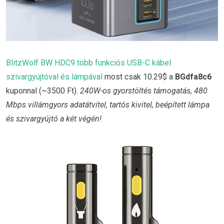
BlitzWolf BW HDC9 több funkciós USB-C kábel
szivargyújtóval és lámpával
most csak 10.29$ a
BGdfa8c6
kuponnal (~3500 Ft).
240W-os gyorstöltés támogatás, 480
Mbps villámgyors adatátvitel, tartós kivitel, beépített lámpa
és szivargyújtó a két végén!