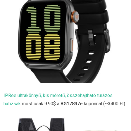
IPRee ultrakönnyű, kis méretű, összehajtható túrázós
hátizsák
most csak 9.90$ a
BG17847e
kuponnal (~3400 Ft).