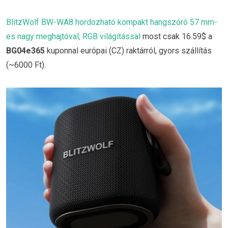
BlitzWolf BW-WA8 hordozható kompakt hangszóró 57 mm-
es nagy meghajtóval, RGB világítással
most csak 16.59$ a
BG04e365
kuponnal európai (CZ) raktárról, gyors szállítás
(~6000 Ft).