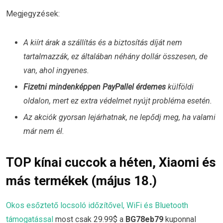
Megjegyzések:
A kiírt árak a szállítás és a biztosítás díját nem
tartalmazzák, ez általában néhány dollár összesen, de
van, ahol ingyenes.
Fizetni mindenképpen PayPallel érdemes
külföldi
oldalon, mert ez extra védelmet nyújt probléma esetén.
Az akciók gyorsan lejárhatnak, ne lepődj meg, ha valami
már nem él.
TOP kínai cuccok a héten, Xiaomi és
más termékek (május 18.)
Okos esőztető locsoló időzítővel, WiFi és Bluetooth
támogatással
most csak 29.99$ a
BG78eb79
kuponnal