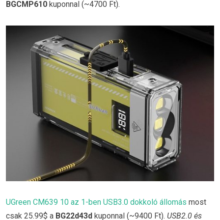
BGCMP610
kuponnal (~4700 Ft).
UGreen CM639 10 az 1-ben USB3.0 dokkoló állomás
most
csak 25.99$ a
BG22d43d
kuponnal (~9400 Ft).
USB2.0 és