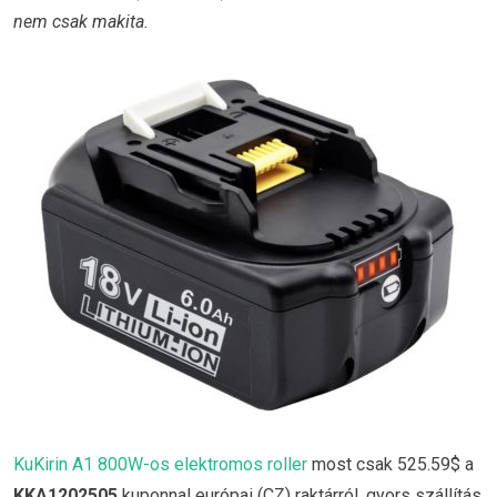
nem csak makita.
KuKirin A1 800W-os elektromos roller
most csak 525.59$ a
KKA1202505
kuponnal európai (CZ) raktárról, gyors szállítás