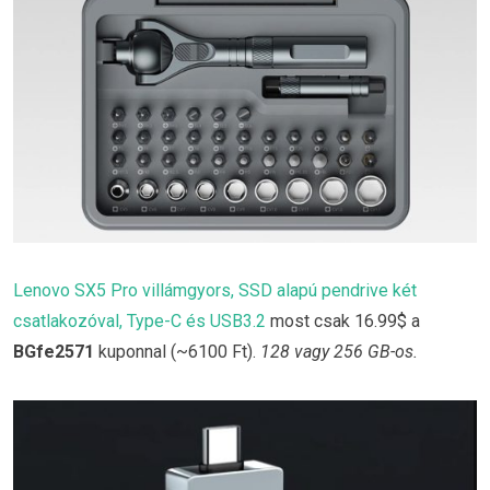
Lenovo SX5 Pro villámgyors, SSD alapú pendrive két
csatlakozóval, Type-C és USB3.2
most csak 16.99$ a
BGfe2571
kuponnal (~6100 Ft).
128 vagy 256 GB-os.