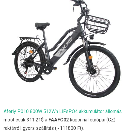
Aferiy P010 800W 512Wh LiFePO4 akkumulátor állomás
most csak 311.21$ a
FAAFC02
kuponnal európai (CZ)
raktárról, gyors szállítás (~111800 Ft).