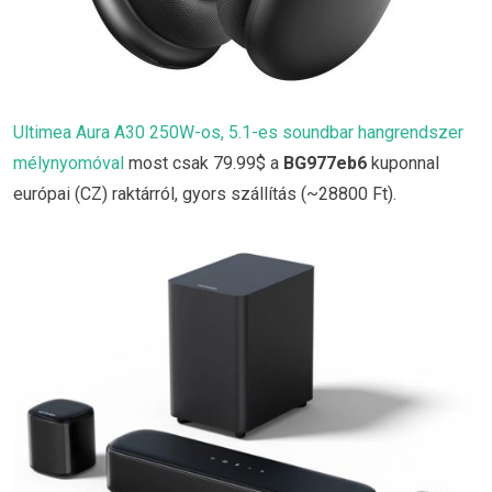
Ultimea Aura A30 250W-os, 5.1-es soundbar hangrendszer
mélynyomóval
most csak 79.99$ a
BG977eb6
kuponnal
európai (CZ) raktárról, gyors szállítás (~28800 Ft).