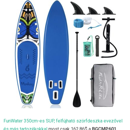
FunWater 350cm-es SUP, felfújható szörfdeszka evezővel
és más tartozékokkal
most csak 162.86$ a
BGCMP601