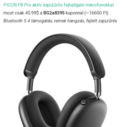
PICUN F8 Pro aktív zajszűrős fejhallgató mikrofonokkal
most csak 45.99$ a
BG2a8395
kuponnal (~16600 Ft).
Bluetooth 5.4 támogatás, remek hangzás, fejlett zajszűrés.