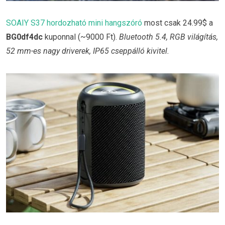
SOAIY S37 hordozható mini hangszóró
most csak 24.99$ a
BG0df4dc
kuponnal (~9000 Ft).
Bluetooth 5.4, RGB világítás,
52 mm-es nagy driverek, IP65 cseppálló kivitel.