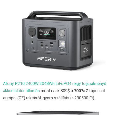
Aferiy P210 2400W 2048Wh LiFePO4 nagy teljesítményű
akkumulátor állomás
most csak 809$ a
7007a7
kuponnal
európai (CZ) raktárról, gyors szállítás (~290500 Ft).