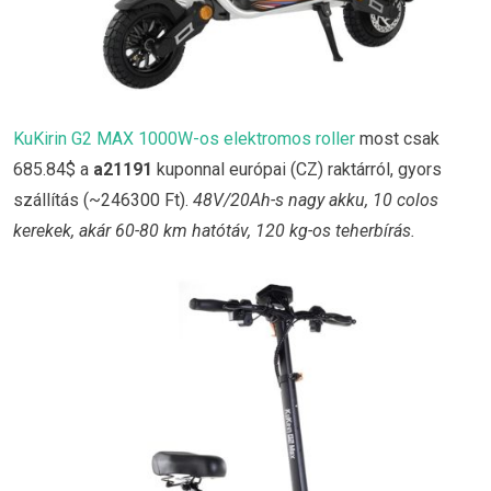
KuKirin G2 MAX 1000W-os elektromos roller
most csak
685.84$ a
a21191
kuponnal európai (CZ) raktárról, gyors
szállítás (~246300 Ft).
48V/20Ah-s nagy akku, 10 colos
kerekek, akár 60-80 km hatótáv, 120 kg-os teherbírás.