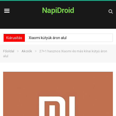
NapiDroid
Kiárusítás
Xiaomi kütyük áron alul
»
»
Főoldal
Akciók
27+1 hasznos Xiaomi és más kínai kütyü áron
alul