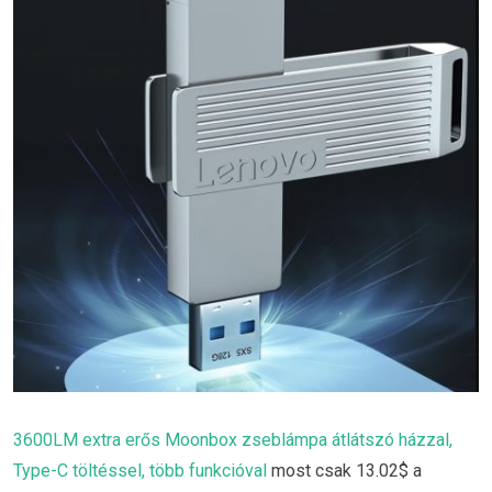
3600LM extra erős Moonbox zseblámpa átlátszó házzal,
Type-C töltéssel, több funkcióval
most csak 13.02$ a