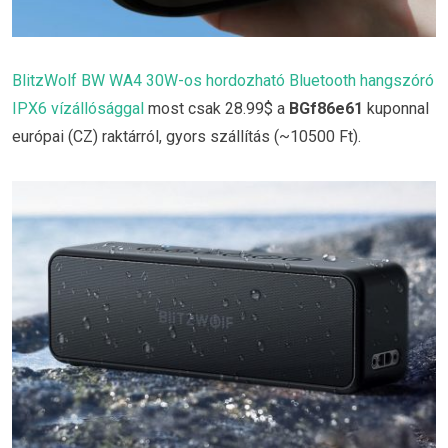
BlitzWolf BW WA4 30W-os hordozható Bluetooth hangszóró
IPX6 vízállósággal
most csak 28.99$ a
BGf86e61
kuponnal
európai (CZ) raktárról, gyors szállítás (~10500 Ft).