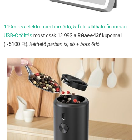
110ml-es elektromos borsőrlő, 5-féle állítható finomság,
USB-C töltés
most csak 13.99$ a
BGaee43f
kuponnal
(~5100 Ft).
Kérhető párban is, só + bors őrlő.