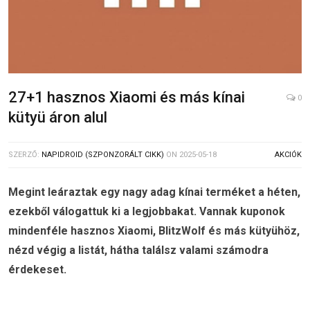
27+1 hasznos Xiaomi és más kínai
0
kütyü áron alul
SZERZŐ:
NAPIDROID (SZPONZORÁLT CIKK)
ON
2025-05-18
AKCIÓK
Megint leáraztak egy nagy adag kínai terméket a héten,
ezekből válogattuk ki a legjobbakat. Vannak kuponok
mindenféle hasznos Xiaomi, BlitzWolf és más kütyühöz,
nézd végig a listát, hátha találsz valami számodra
érdekeset.