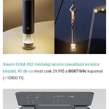
Xiaomi DUKA RS2 minőségi racsnis csavarhúzó és kulcs
készlet, 40 db-os
most csak 29.99$ a
BG871b9c
kuponnal
(~10800 Ft).