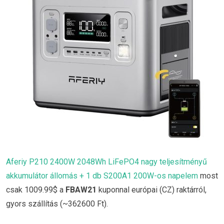
Aferiy P210 2400W 2048Wh LiFePO4 nagy teljesítményű
akkumulátor állomás + 1 db S200A1 200W-os napelem
most
csak 1009.99$ a
FBAW21
kuponnal európai (CZ) raktárról,
gyors szállítás (~362600 Ft).