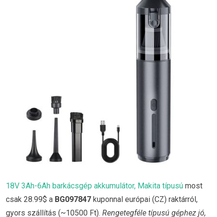
18V 3Ah-6Ah barkácsgép akkumulátor, Makita típusú
most
csak 28.99$ a
BG097847
kuponnal európai (CZ) raktárról,
gyors szállítás (~10500 Ft).
Rengetegféle típusú géphez jó,