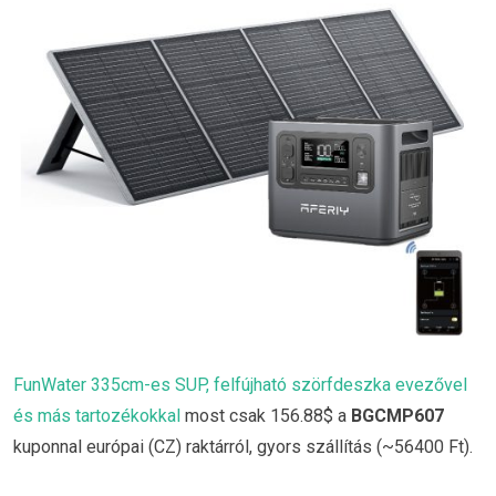
FunWater 335cm-es SUP, felfújható szörfdeszka evezővel
és más tartozékokkal
most csak 156.88$ a
BGCMP607
kuponnal európai (CZ) raktárról, gyors szállítás (~56400 Ft).