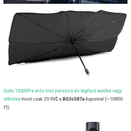
Suitu 15000Pa erős mini porszívó és légfúvó autóba vagy
otthonra
most csak 29.99$ a
BG3c587a
kuponnal (~10800
Ft).