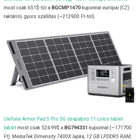
most csak 651$-tól a
BGCMP1470
kuponnal európai (CZ)
raktárról, gyors szállítás (~212900 Ft-tól).
Ulefone Armor Pad 5 Pro 5G strapabíró 11 colos tablet
tablet
most csak 524.99$ a
BG794331
kuponnal (~171700
Ft).
MediaTek Dimensity 7400X lapka, 12 GB LPDDR5 RAM,