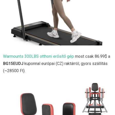
Warmounts 300LBS otthoni erősítő gép
most csak 86.99$ a
BG15EUDJ
kuponnal európai (CZ) raktárról, gyors szállítás
(~28500 Ft).