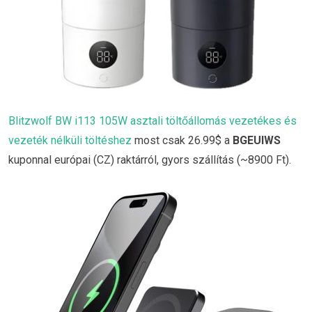
Blitzwolf BW i113 105W asztali töltőállomás vezetékes és
vezeték nélküli töltéshez
most csak 26.99$ a
BGEUIWS
kuponnal európai (CZ) raktárról, gyors szállítás (~8900 Ft).