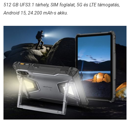
512 GB UFS3.1 tárhely, SIM foglalat, 5G és LTE támogatás,
Android 15, 24.200 mAh-s akku.