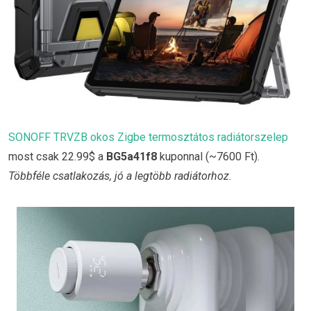
SONOFF TRVZB okos Zigbe termosztátos radiátorszelep
most csak 22.99$ a
BG5a41f8
kuponnal (~7600 Ft).
Többféle csatlakozás, jó a legtöbb radiátorhoz.