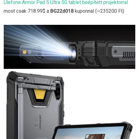
Ulefone Armor Pad 5 Ultra 5G tablet beépített projektorral
most csak 718.99$ a
BG22d018
kuponnal (~235200 Ft).