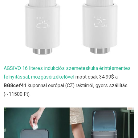
AGSIVO 16 literes indukciós szemeteskuka érintésmentes
felnyitással, mozgásérzékelővel
most csak 34.99$ a
BG8cef41
kuponnal európai (CZ) raktárról, gyors szállítás
(~11500 Ft).