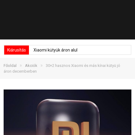
Kiárusítás
Xiaomi kütyük áron alul
»
»
Főoldal
Akciók
30+2 hasznos Xiaomi és más kínai kütyü jó
áron decemberben