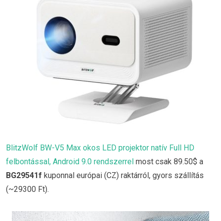
BlitzWolf BW-V5 Max okos LED projektor natív Full HD
felbontással, Android 9.0 rendszerrel
most csak 89.50$ a
BG29541f
kuponnal európai (CZ) raktárról, gyors szállítás
(~29300 Ft).