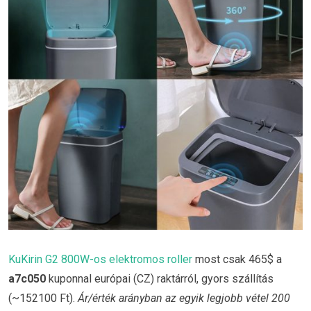
KuKirin G2 800W-os elektromos roller
most csak 465$ a
a7c050
kuponnal európai (CZ) raktárról, gyors szállítás
(~152100 Ft).
Ár/érték arányban az egyik legjobb vétel 200