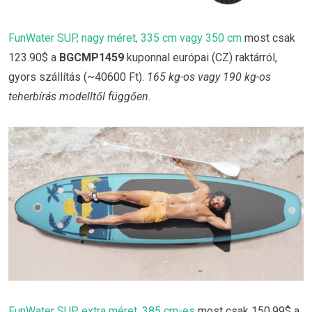
FunWater SUP, nagy méret, 335 cm vagy 350 cm
most csak
123.90$ a
BGCMP1459
kuponnal európai (CZ) raktárról,
gyors szállítás (~40600 Ft).
165 kg-os vagy 190 kg-os
teherbírás modelltől függően.
FunWater SUP, extra méret, 385 cm-es
most csak 150.99$ a