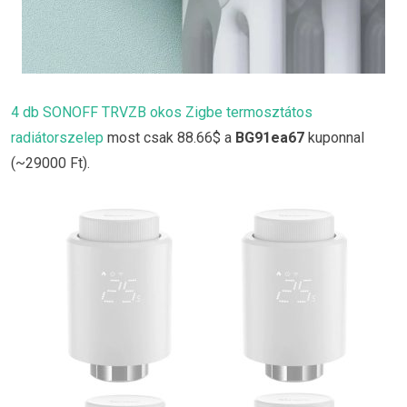
4 db SONOFF TRVZB okos Zigbe termosztátos
radiátorszelep
most csak 88.66$ a
BG91ea67
kuponnal
(~29000 Ft).