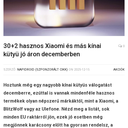
30+2 hasznos Xiaomi és más kínai
0
kütyü jó áron decemberben
SZERZŐ:
NAPIDROID (SZPONZORÁLT CIKK)
ON
2025-12-15
AKCIÓK
Hoztunk még egy nagyobb kínai kütyüs válogatást
decemberre, ezúttal is vannak mindenféle hasznos
termékek olyan népszerű márkáktól, mint a Xiaomi, a
BlitzWolf vagy az Ulefone. Nézd meg a listát, sok
minden EU raktárról jön, ezek jó esetben még
megjönnek karácsony előtt ha gyorsan rendelsz, a