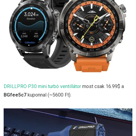
DRILLPRO P30 mini turbó ventillátor
most csak 16.99$ a
BGfee5c7
kuponnal (~5600 Ft).