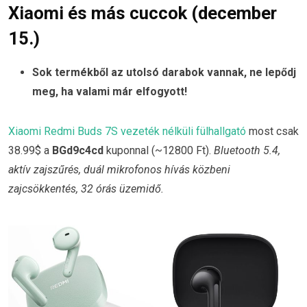
Xiaomi és más cuccok (december
15.)
Sok termékből az utolsó darabok vannak, ne lepődj
meg, ha valami már elfogyott!
Xiaomi Redmi Buds 7S vezeték nélküli fülhallgató
most csak
38.99$ a
BGd9c4cd
kuponnal (~12800 Ft).
Bluetooth 5.4,
aktív zajszűrés, duál mikrofonos hívás közbeni
zajcsökkentés, 32 órás üzemidő.