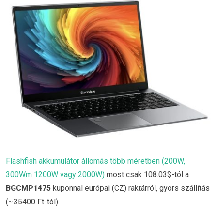
Flashfish akkumulátor állomás több méretben (200W,
300Wm 1200W vagy 2000W)
most csak 108.03$-tól a
BGCMP1475
kuponnal európai (CZ) raktárról, gyors szállítás
(~35400 Ft-tól).