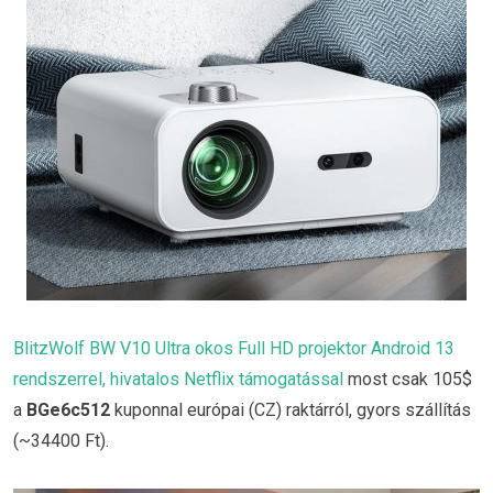
BlitzWolf BW V10 Ultra okos Full HD projektor Android 13
rendszerrel, hivatalos Netflix támogatással
most csak 105$
a
BGe6c512
kuponnal európai (CZ) raktárról, gyors szállítás
(~34400 Ft).