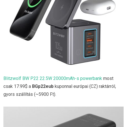
Blitzwolf BW P22 22.5W 20000mAh-s powerbank
most
csak 17.99$ a
BGp22eub
kuponnal európai (CZ) raktárról,
gyors szállítás (~5900 Ft).