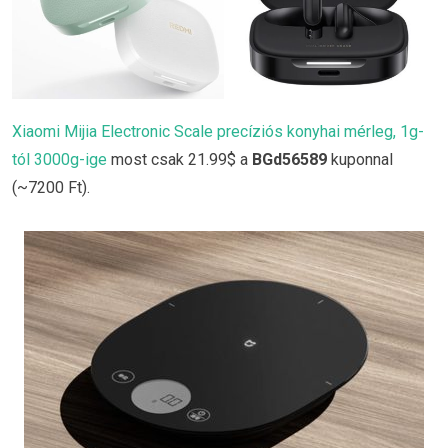
Xiaomi Mijia Electronic Scale precíziós konyhai mérleg, 1g-
tól 3000g-ige
most csak 21.99$ a
BGd56589
kuponnal
(~7200 Ft).