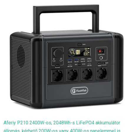
Aferiy P210 2400W-os, 2048Wh-s LiFePO4 akkumulátor
állomás, kérhető 200W-os vagy 400W-os napelemmel is