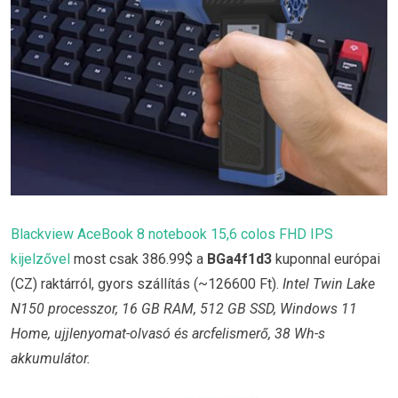
Blackview AceBook 8 notebook 15,6 colos FHD IPS
kijelzővel
most csak 386.99$ a
BGa4f1d3
kuponnal európai
(CZ) raktárról, gyors szállítás (~126600 Ft).
Intel Twin Lake
N150 processzor, 16 GB RAM, 512 GB SSD, Windows 11
Home, ujjlenyomat-olvasó és arcfelismerő, 38 Wh-s
akkumulátor.