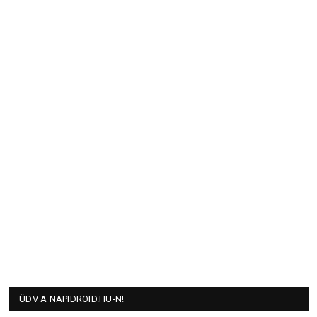
ÜDV A NAPIDROID.HU-N!