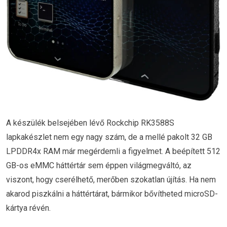
A készülék belsejében lévő Rockchip RK3588S
lapkakészlet nem egy nagy szám, de a mellé pakolt 32 GB
LPDDR4x RAM már megérdemli a figyelmet. A beépített 512
GB-os eMMC háttértár sem éppen világmegváltó, az
viszont, hogy cserélhető, merőben szokatlan újítás. Ha nem
akarod piszkálni a háttértárat, bármikor bővítheted microSD-
kártya révén.