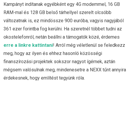
Kampányt indítanak egyébként egy 4G modemmel, 16 GB
RAM-mal és 128 GB belső tárhellyel szerelt olcsóbb
változatnak is, ez mindössze 900 euróba, vagyis nagyjából
361 ezer forintba fog kerülni. Ha szeretnél többet tudni az
okostelefonról, netán beállni a támogatók közé, érdemes
erre a linkre kattintani
! Arról még véletlenül se feledkezz
meg, hogy az ilyen és ehhez hasonló közösségi
finanszírozási projektek sokszor nagyot ígérnek, aztán
mégsem valósulnak meg, mindenesetre a NEXX tűnt annyira
érdekesnek, hogy említést tegyünk róla.