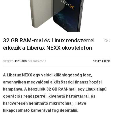
32 GB RAM-mal és Linux rendszerrel
0
érkezik a Liberux NEXX okostelefon
SZERZŐ:
RICHÁRD
ON
2025-06-12
EGYÉB HÍREK
A Liberux NEXX egy valódi különlegesség lesz,
amennyiben megvalósul a közösségi finanszírozási
kampánya. A készülék 32 GB RAM-mal, egy Linux alapú
operációs rendszerrel, kivehető háttértárral, és
hardveresen némítható mikrofonnal, illetve
kikapcsolható kamerával fog debütálni.