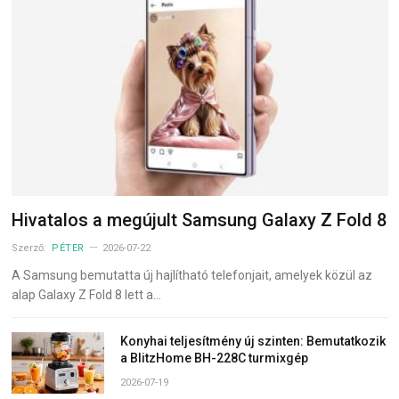
Hivatalos a megújult Samsung Galaxy Z Fold 8
Szerző:
PÉTER
2026-07-22
A Samsung bemutatta új hajlítható telefonjait, amelyek közül az
alap Galaxy Z Fold 8 lett a…
Konyhai teljesítmény új szinten: Bemutatkozik
a BlitzHome BH-228C turmixgép
2026-07-19