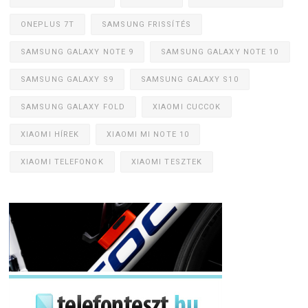
ONEPLUS 7T
SAMSUNG FRISSÍTÉS
SAMSUNG GALAXY NOTE 9
SAMSUNG GALAXY NOTE 10
SAMSUNG GALAXY S9
SAMSUNG GALAXY S10
SAMSUNG GALAXY FOLD
XIAOMI CUCCOK
XIAOMI HÍREK
XIAOMI MI NOTE 10
XIAOMI TELEFONOK
XIAOMI TESZTEK