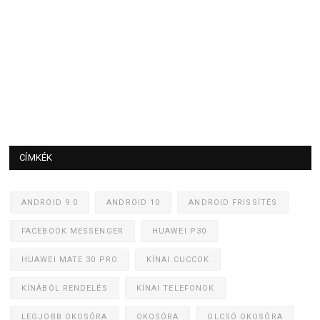
CÍMKÉK
ANDROID 9.0
ANDROID 10
ANDROID FRISSÍTÉS
FACEBOOK MESSENGER
HUAWEI P30
HUAWEI MATE 30 PRO
KÍNAI CUCCOK
KÍNÁBÓL RENDELÉS
KÍNAI TELEFONOK
LEGJOBB OKOSÓRA
OKOSÓRA
OLCSÓ OKOSÓRA