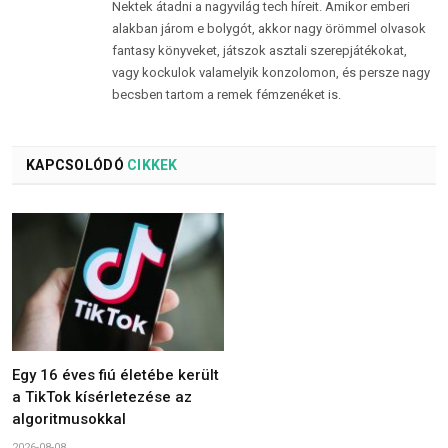
Nektek átadni a nagyvilág tech híreit. Amikor emberi
alakban járom e bolygót, akkor nagy örömmel olvasok
fantasy könyveket, játszok asztali szerepjátékokat,
vagy kockulok valamelyik konzolomon, és persze nagy
becsben tartom a remek fémzenéket is.
KAPCSOLÓDÓ
CIKKEK
Egy 16 éves fiú életébe került
a TikTok kísérletezése az
algoritmusokkal
2026-08-08