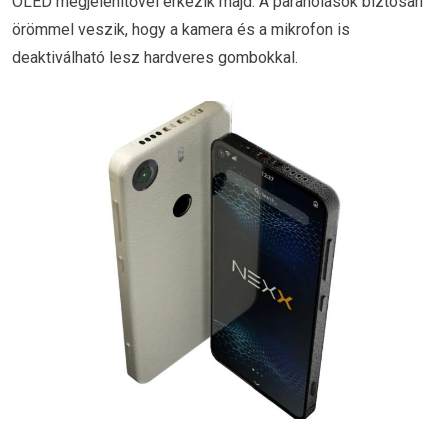
OLED megjelenítővel érkezik majd. A paranoiások biztosan
örömmel veszik, hogy a kamera és a mikrofon is
deaktiválható lesz hardveres gombokkal.