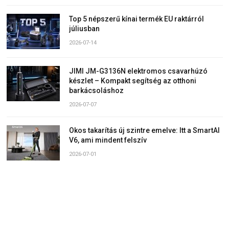
Top 5 népszerű kínai termék EU raktárról
júliusban
2026-07-14
JIMI JM-G3136N elektromos csavarhúzó
készlet – Kompakt segítség az otthoni
barkácsoláshoz
2026-07-07
Okos takarítás új szintre emelve: Itt a SmartAI
V6, ami mindent felszív
2026-07-01