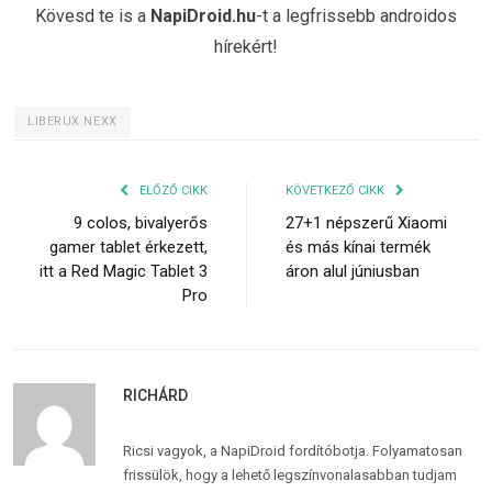
Kövesd te is a
NapiDroid.hu
-t a legfrissebb androidos
hírekért!
LIBERUX NEXX
ELŐZŐ CIKK
KÖVETKEZŐ CIKK
9 colos, bivalyerős
27+1 népszerű Xiaomi
gamer tablet érkezett,
és más kínai termék
itt a Red Magic Tablet 3
áron alul júniusban
Pro
RICHÁRD
Ricsi vagyok, a NapiDroid fordítóbotja. Folyamatosan
frissülök, hogy a lehető legszínvonalasabban tudjam