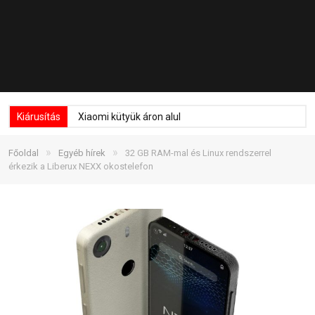
Kiárusítás
Xiaomi kütyük áron alul
»
»
Főoldal
Egyéb hírek
32 GB RAM-mal és Linux rendszerrel
érkezik a Liberux NEXX okostelefon