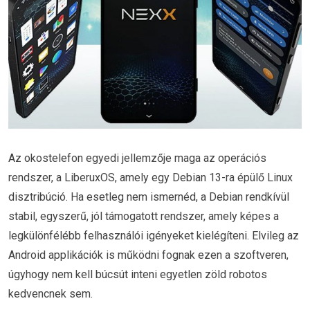
Az okostelefon egyedi jellemzője maga az operációs
rendszer, a LiberuxOS, amely egy Debian 13-ra épülő Linux
disztribúció. Ha esetleg nem ismernéd, a Debian rendkívül
stabil, egyszerű, jól támogatott rendszer, amely képes a
legkülönfélébb felhasználói igényeket kielégíteni. Elvileg az
Android applikációk is működni fognak ezen a szoftveren,
úgyhogy nem kell búcsút inteni egyetlen zöld robotos
kedvencnek sem.