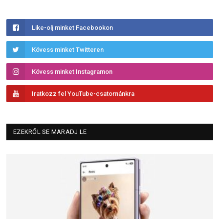
Like-olj minket Facebookon
Kövess minket Twitteren
Kövess minket Instagramon
Iratkozz fel YouTube-csatornánkra
EZEKRŐL SE MARADJ LE