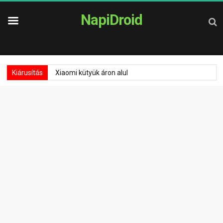
NapiDroid
Kiárusítás
Xiaomi kütyük áron alul