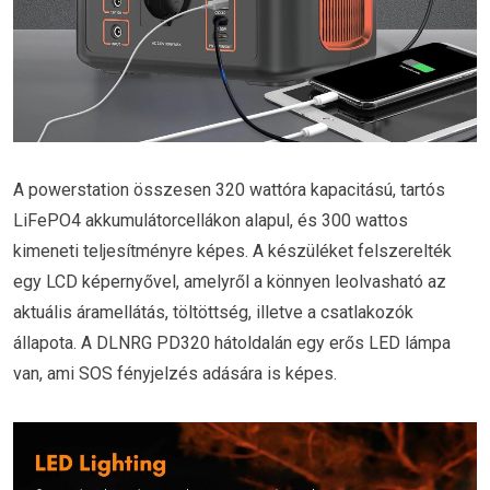
A powerstation összesen 320 wattóra kapacitású, tartós
LiFePO4 akkumulátorcellákon alapul, és 300 wattos
kimeneti teljesítményre képes. A készüléket felszerelték
egy LCD képernyővel, amelyről a könnyen leolvasható az
aktuális áramellátás, töltöttség, illetve a csatlakozók
állapota. A DLNRG PD320 hátoldalán egy erős LED lámpa
van, ami SOS fényjelzés adására is képes.