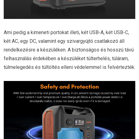
Ami pedig a kimeneti portokat illeti, két USB-A, két USB-C,
két AC, egy DC, valamint egy szivargyújtó csatlakozó áll
rendelkezésre a készüléken. A biztonságos és hosszú távú
felhasználás érdekében a készüléket túlterhelés, túláram,
túlmelegedés és túltöltés elleni védelemmel is felvértezték.