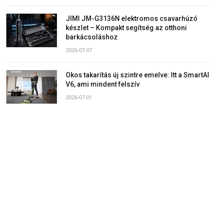
JIMI JM-G3136N elektromos csavarhúzó
készlet – Kompakt segítség az otthoni
barkácsoláshoz
2026-07-07
Okos takarítás új szintre emelve: Itt a SmartAI
V6, ami mindent felszív
2026-07-01