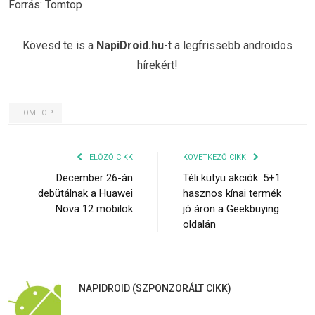
Forrás: Tomtop
Kövesd te is a
NapiDroid.hu
-t a legfrissebb androidos
hírekért!
TOMTOP
ELŐZŐ CIKK
KÖVETKEZŐ CIKK
December 26-án
Téli kütyü akciók: 5+1
debütálnak a Huawei
hasznos kínai termék
Nova 12 mobilok
jó áron a Geekbuying
oldalán
NAPIDROID (SZPONZORÁLT CIKK)