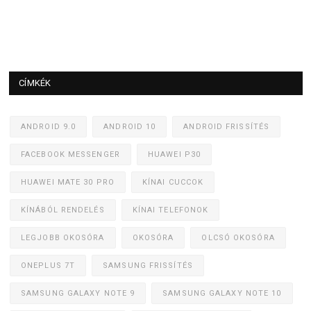
CÍMKÉK
ANDROID 9.0
ANDROID 10
ANDROID FRISSÍTÉS
FACEBOOK MESSENGER
HUAWEI P30
HUAWEI MATE 30 PRO
KÍNAI CUCCOK
KÍNÁBÓL RENDELÉS
KÍNAI TELEFONOK
LEGJOBB OKOSÓRA
OKOSÓRA
OLCSÓ OKOSÓRA
ONEPLUS 7T
SAMSUNG FRISSÍTÉS
SAMSUNG GALAXY NOTE 9
SAMSUNG GALAXY NOTE 10