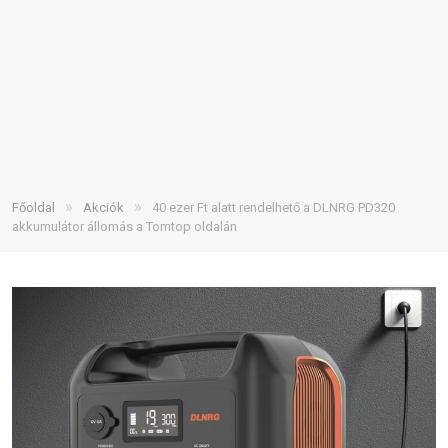
»
»
Főoldal
Akciók
40 ezer Ft alatt rendelhető a DLNRG PD320
akkumulátor állomás a Tomtop oldalán