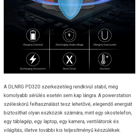
A DLNRG PD320 szerkezetileg rendkívül stabil, még
komolyabb sérülés esetén sem kap lángra. A powerstation
széleskörű felhasználást tesz lehetővé, elegendő energiát
biztosíthat olyan eszközök számára, mint egy okostelefon,
egy táblagép, egy laptop, egy kamera, ventilátorok és
világítás, illetve további kis teljesítményű készülékek.