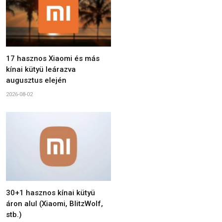
17 hasznos Xiaomi és más
kínai kütyü leárazva
augusztus elején
2026-08-02
30+1 hasznos kínai kütyü
áron alul (Xiaomi, BlitzWolf,
stb.)