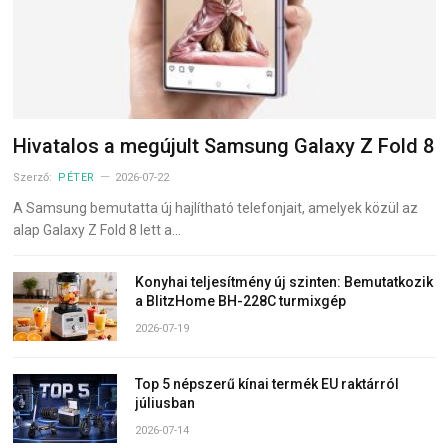
Hivatalos a megújult Samsung Galaxy Z Fold 8
Szerző:
PÉTER
2026-07-22
A Samsung bemutatta új hajlítható telefonjait, amelyek közül az
alap Galaxy Z Fold 8 lett a…
Konyhai teljesítmény új szinten: Bemutatkozik
a BlitzHome BH-228C turmixgép
2026-07-19
Top 5 népszerű kínai termék EU raktárról
júliusban
2026-07-14