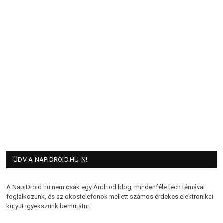
ÜDV A NAPIDROID.HU-N!
A NapiDroid.hu nem csak egy Andriod blog, mindenféle tech témával
foglalkozunk, és az okostelefonok mellett számos érdekes elektronikai
kütyüt igyekszünk bemutatni.