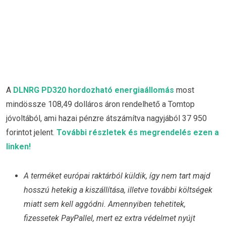
A
DLNRG PD320 hordozható energiaállomás
most
mindössze 108,49 dolláros áron rendelhető a Tomtop
jóvoltából, ami hazai pénzre átszámítva nagyjából 37 950
forintot jelent.
További részletek és megrendelés ezen a
linken!
A terméket európai raktárból küldik, így nem tart majd
hosszú hetekig a kiszállítása, illetve további költségek
miatt sem kell aggódni. Amennyiben tehetitek,
fizessetek PayPallel, mert ez extra védelmet nyújt