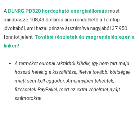
A
DLNRG PD320 hordozható energiaállomás
most
mindössze 108,49 dolláros áron rendelhető a Tomtop
jóvoltából, ami hazai pénzre átszámítva nagyjából 37 950
forintot jelent.
További részletek és megrendelés ezen a
linken!
A terméket európai raktárból küldik, így nem tart majd
hosszú hetekig a kiszállítása, illetve további költségek
miatt sem kell aggódni. Amennyiben tehetitek,
fizessetek PayPallel, mert ez extra védelmet nyújt
számotokra!