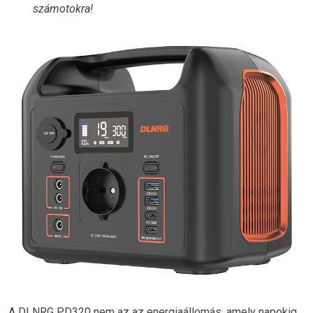
számotokra!
A DLNRG PD320 nem az az energiaállomás, amely napokig