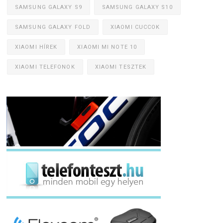
SAMSUNG GALAXY S9
SAMSUNG GALAXY S10
SAMSUNG GALAXY FOLD
XIAOMI CUCCOK
XIAOMI HÍREK
XIAOMI MI NOTE 10
XIAOMI TELEFONOK
XIAOMI TESZTEK