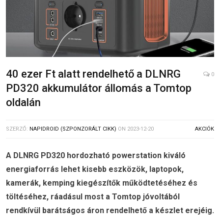
40 ezer Ft alatt rendelhető a DLNRG
0
PD320 akkumulátor állomás a Tomtop
oldalán
SZERZŐ:
NAPIDROID (SZPONZORÁLT CIKK)
ON
2023-12-20
AKCIÓK
A DLNRG PD320 hordozható powerstation kiváló
energiaforrás lehet kisebb eszközök, laptopok,
kamerák, kemping kiegészítők működtetéséhez és
töltéséhez, ráadásul most a Tomtop jóvoltából
rendkívül barátságos áron rendelhető a készlet erejéig.