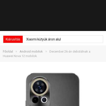
Kiárusítás
Xiaomi kütyük áron alul
»
»
Főoldal
Android mobilok
December 26-án debütálnak a
Huawei Nova 12 mobilok