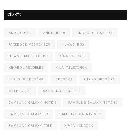
CÍMKÉK
ANDROID 9.0
ANDROID 10
ANDROID FRISSÍTÉS
FACEBOOK MESSENGER
HUAWEI P30
HUAWEI MATE 30 PRO
KÍNAI CUCCOK
KÍNÁBÓL RENDELÉS
KÍNAI TELEFONOK
LEGJOBB OKOSÓRA
OKOSÓRA
OLCSÓ OKOSÓRA
ONEPLUS 7T
SAMSUNG FRISSÍTÉS
SAMSUNG GALAXY NOTE 9
SAMSUNG GALAXY NOTE 10
SAMSUNG GALAXY S9
SAMSUNG GALAXY S10
SAMSUNG GALAXY FOLD
XIAOMI CUCCOK