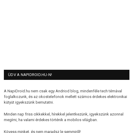
ÜDV A NAPIDROID.HU-N!
A NapiDroid.hu nem csak egy Andriod blog, mindenféle tech témával
foglalkozunk, és az okostelefonok mellett számos érdekes elektronikai
kütyüt igyekszünk bemutatni.
Minden nap friss cikkekkel, hírekkel jelentkezünk, igyekszünk azonnal
megírni, ha valami érdekes történik a mobilos világban.
Kövess minket, és nem maradsz le semmiről!