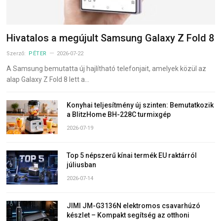
Hivatalos a megújult Samsung Galaxy Z Fold 8
Szerző:
PÉTER
2026-07-22
A Samsung bemutatta új hajlítható telefonjait, amelyek közül az
alap Galaxy Z Fold 8 lett a…
Konyhai teljesítmény új szinten: Bemutatkozik
a BlitzHome BH-228C turmixgép
2026-07-19
Top 5 népszerű kínai termék EU raktárról
júliusban
2026-07-14
JIMI JM-G3136N elektromos csavarhúzó
készlet – Kompakt segítség az otthoni