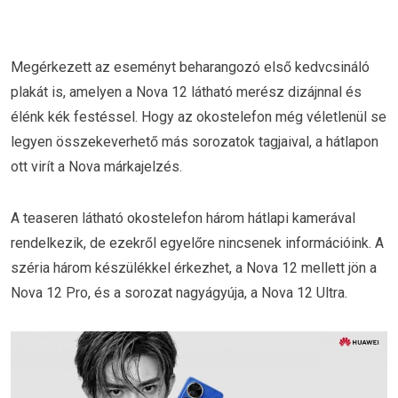
Megérkezett az eseményt beharangozó első kedvcsináló
plakát is, amelyen a Nova 12 látható merész dizájnnal és
élénk kék festéssel. Hogy az okostelefon még véletlenül se
legyen összekeverhető más sorozatok tagjaival, a hátlapon
ott virít a Nova márkajelzés.
A teaseren látható okostelefon három hátlapi kamerával
rendelkezik, de ezekről egyelőre nincsenek információink. A
széria három készülékkel érkezhet, a Nova 12 mellett jön a
Nova 12 Pro, és a sorozat nagyágyúja, a Nova 12 Ultra.