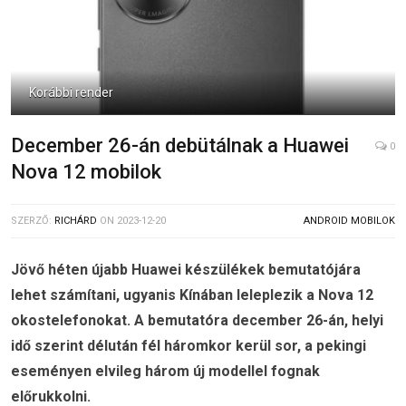
Korábbi render
December 26-án debütálnak a Huawei
0
Nova 12 mobilok
SZERZŐ:
RICHÁRD
ON
2023-12-20
ANDROID MOBILOK
Jövő héten újabb Huawei készülékek bemutatójára
lehet számítani, ugyanis Kínában leleplezik a Nova 12
okostelefonokat. A bemutatóra december 26-án, helyi
idő szerint délután fél háromkor kerül sor, a pekingi
eseményen elvileg három új modellel fognak
előrukkolni.