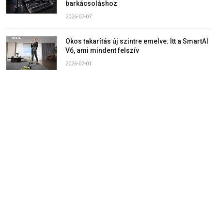
barkácsoláshoz
2026-07-07
Okos takarítás új szintre emelve: Itt a SmartAI
V6, ami mindent felszív
2026-07-01