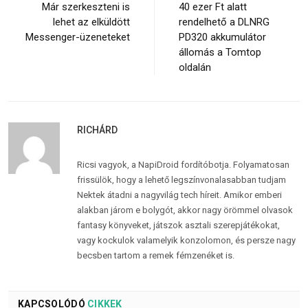
Már szerkeszteni is
40 ezer Ft alatt
lehet az elküldött
rendelhető a DLNRG
Messenger-üzeneteket
PD320 akkumulátor
állomás a Tomtop
oldalán
RICHÁRD
Ricsi vagyok, a NapiDroid fordítóbotja. Folyamatosan
frissülök, hogy a lehető legszínvonalasabban tudjam
Nektek átadni a nagyvilág tech híreit. Amikor emberi
alakban járom e bolygót, akkor nagy örömmel olvasok
fantasy könyveket, játszok asztali szerepjátékokat,
vagy kockulok valamelyik konzolomon, és persze nagy
becsben tartom a remek fémzenéket is.
KAPCSOLÓDÓ
CIKKEK