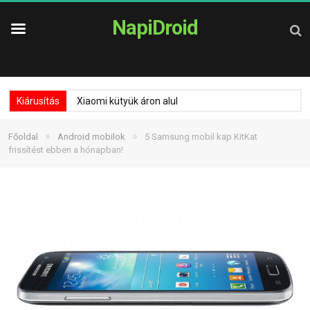
NapiDroid
Kiárusítás
Xiaomi kütyük áron alul
»
»
Főoldal
Android mobilok
5 Samsung mobil kap KitKat
frissítést ebben a hónapban!