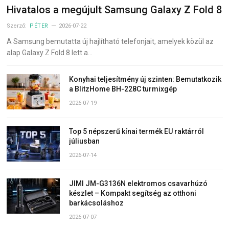
Hivatalos a megújult Samsung Galaxy Z Fold 8
Szerző:
PÉTER
2026-07-22
A Samsung bemutatta új hajlítható telefonjait, amelyek közül az
alap Galaxy Z Fold 8 lett a…
Konyhai teljesítmény új szinten: Bemutatkozik
a BlitzHome BH-228C turmixgép
2026-07-19
Top 5 népszerű kínai termék EU raktárról
júliusban
2026-07-14
JIMI JM-G3136N elektromos csavarhúzó
készlet – Kompakt segítség az otthoni
barkácsoláshoz
2026-07-07