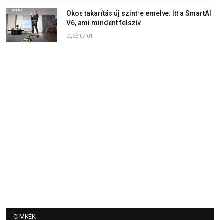
Okos takarítás új szintre emelve: Itt a SmartAI
V6, ami mindent felszív
2026-07-01
CÍMKÉK