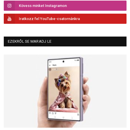
Kövess minket Instagramon
Iratkozz fel YouTube-csatornánkra
EZEKRŐL SE MARADJ LE