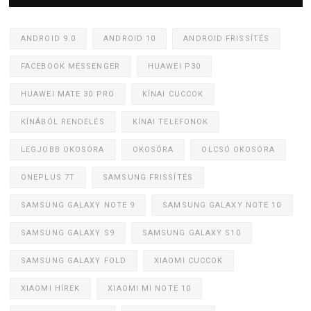
ANDROID 9.0
ANDROID 10
ANDROID FRISSÍTÉS
FACEBOOK MESSENGER
HUAWEI P30
HUAWEI MATE 30 PRO
KÍNAI CUCCOK
KÍNÁBÓL RENDELÉS
KÍNAI TELEFONOK
LEGJOBB OKOSÓRA
OKOSÓRA
OLCSÓ OKOSÓRA
ONEPLUS 7T
SAMSUNG FRISSÍTÉS
SAMSUNG GALAXY NOTE 9
SAMSUNG GALAXY NOTE 10
SAMSUNG GALAXY S9
SAMSUNG GALAXY S10
SAMSUNG GALAXY FOLD
XIAOMI CUCCOK
XIAOMI HÍREK
XIAOMI MI NOTE 10