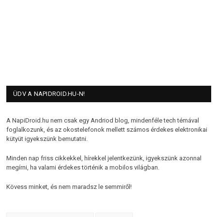
ÜDV A NAPIDROID.HU-N!
A NapiDroid.hu nem csak egy Andriod blog, mindenféle tech témával
foglalkozunk, és az okostelefonok mellett számos érdekes elektronikai
kütyüt igyekszünk bemutatni.
Minden nap friss cikkekkel, hírekkel jelentkezünk, igyekszünk azonnal
megírni, ha valami érdekes történik a mobilos világban.
Kövess minket, és nem maradsz le semmiről!