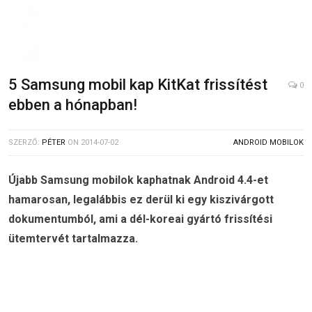
5 Samsung mobil kap KitKat frissítést
0
ebben a hónapban!
SZERZŐ:
PÉTER
ON
2014-07-02
ANDROID MOBILOK
Újabb Samsung mobilok kaphatnak Android 4.4-et
hamarosan, legalábbis ez derül ki egy kiszivárgott
dokumentumból, ami a dél-koreai gyártó frissítési
ütemtervét tartalmazza.